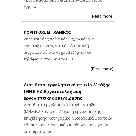
Υγρών,…
[Read more]
ΠΟΛΙΤΙΚΟΣ ΜΗΧΑΝΙΚΟΣ
Ζητείται νέος πολιτικός μηχανικός για
εργοτάξια εντός Αττικής. Αποστολή
βιογραφικού στο
vagdatlis@gmail.com
τηλέφωνο στο 6948755000.
[Read more]
Διατίθεται εργοληπτικό πτυχίο Δ’ τάξης
(ΜΗ.Ε.Ε.Δ.Ε.) για στελέχωση
εργοληπτικής επιχείρησης.
Διατίθεται εργοληπτικό πτυχίο Δ’ τάξης
(ΜΗ.Ε.Ε.Δ.Ε.) για στελέχωση εργοληπτικής
επιχείρησης. Κατηγορίες: Οικοδομικά Οδοποιία
Υδραυλικά Ενεργειακά Υπεύθυνη συνεργασία
με σαφείς όρους…