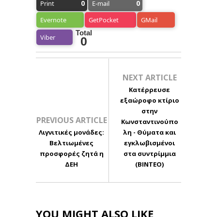
0
0
Print
E-mail
Evernote
GetPocket
GMail
Total
Viber
0
NEXT ARTICLE
Κατέρρευσε
εξαώροφο κτίριο
στην
PREVIOUS ARTICLE
Κωνσταντινούπο
Λιγνιτικές μονάδες:
λη - Θύματα και
Βελτιωμένες
εγκλωβισμένοι
προσφορές ζητά η
στα συντρίμμια
ΔΕΗ
(ΒΙΝΤΕΟ)
YOU MIGHT ALSO LIKE