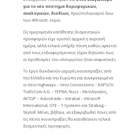
για το νέο σύστημα δορυφορικών,
αναλογικών, διοδίων,
προϋπολογισμού άνω
των 400 εκατ. ευρώ.
Ως ημερομηνία κατάθεσης δεσμευτικών
προσφορών είχε οριστεί αρχικά η αυριανή
ημέρα, αλλά τελικά υπήρξε πίεση καθώς αρκετοί
από τους ενδιαφερόμενους είχαν δηλώσει πως
οι προθεσμίες του υπουργείου ήταν ασφυκτικές.
Το έργο διεκδικούν ισχυρές κοινοπραξίες από
την Ελλάδα και την Ευρώπη και συγκρεκριμένα
οι Vinci Highways – Vinci Concessions – KAPSCH
TraficCom A.G. – ΤΕΡΝΑ, Nusz – Μυτιληναίος,
ΑΚΤΩΡ – Autostrade – Intrakat – Intrasoft
International, ΟΤΕ – T-Systems και Strabag –
Skytoll. Μένει, βέβαια, να εξακριβωθεί ποιες από
τις πέντε κοινοπραξίες θα καταθέσουν τελικά
δεσμευτικές προσφορές.