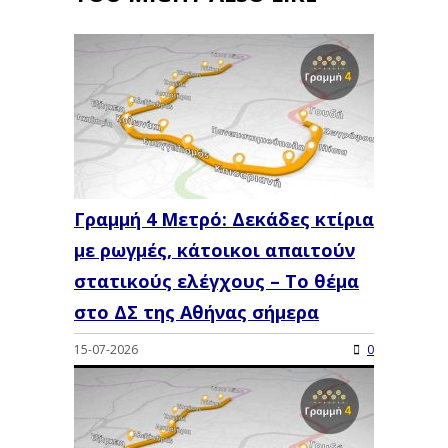
Γραμμή 4 Μετρό: Δεκάδες κτίρια
με ρωγμές, κάτοικοι απαιτούν
στατικούς ελέγχους – Το θέμα
στο ΔΣ της Αθήνας σήμερα
15-07-2026
0