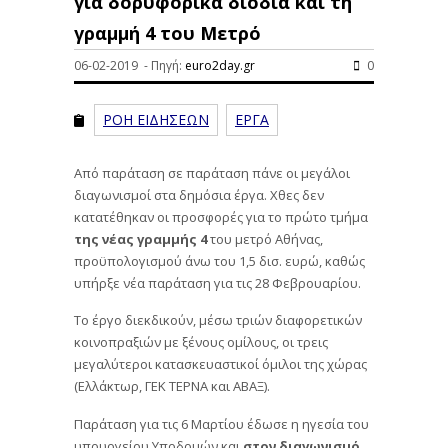
για δορυφορικά διόδια και τη
γραμμή 4 του Μετρό
06-02-2019 - Πηγή:
euro2day.gr
0
ΡΟΗ ΕΙΔΗΣΕΩΝ
ΕΡΓΑ
Από παράταση σε παράταση πάνε οι μεγάλοι
διαγωνισμοί στα δημόσια έργα. Χθες δεν
κατατέθηκαν οι προσφορές για το πρώτο τμήμα
της νέας γραμμής 4
του μετρό Αθήνας,
προϋπολογισμού άνω του 1,5 δισ. ευρώ, καθώς
υπήρξε νέα παράταση για τις 28 Φεβρουαρίου.
Το έργο διεκδικούν, μέσω τριών διαφορετικών
κοινοπραξιών με ξένους ομίλους, οι τρεις
μεγαλύτεροι κατασκευαστικοί όμιλοι της χώρας
(Ελλάκτωρ, ΓΕΚ ΤΕΡΝΑ και ΑΒΑΞ).
Παράταση για τις 6 Μαρτίου έδωσε η ηγεσία του
υπουργείου Υποδομών και
στον διαγωνισμό