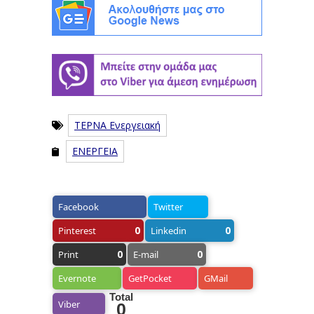
ΤΕΡΝΑ Ενεργειακή
ΕΝΕΡΓΕΙΑ
Facebook
Twitter
0
0
Pinterest
Linkedin
0
0
Print
E-mail
Evernote
GetPocket
GMail
Total
Viber
0