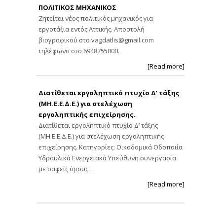
ΠΟΛΙΤΙΚΟΣ ΜΗΧΑΝΙΚΟΣ
Ζητείται νέος πολιτικός μηχανικός για
εργοτάξια εντός Αττικής. Αποστολή
βιογραφικού στο
vagdatlis@gmail.com
τηλέφωνο στο 6948755000.
[Read more]
Διατίθεται εργοληπτικό πτυχίο Δ’ τάξης
(ΜΗ.Ε.Ε.Δ.Ε.) για στελέχωση
εργοληπτικής επιχείρησης.
Διατίθεται εργοληπτικό πτυχίο Δ’ τάξης
(ΜΗ.Ε.Ε.Δ.Ε.) για στελέχωση εργοληπτικής
επιχείρησης. Κατηγορίες: Οικοδομικά Οδοποιία
Υδραυλικά Ενεργειακά Υπεύθυνη συνεργασία
με σαφείς όρους…
[Read more]