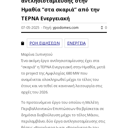
αντλησιοταμίευσης στην
Ημαθία “στα σκαριά” από την
ΤΕΡΝΑ Ενεργειακή
07-05-2025 - Πηγή:
ypodomes.com
0
ΡΟΗ ΕΙΔΗΣΕΩΝ
ΕΝΕΡΓΕΙΑ
Μαρίνα Ξυπνητού
Ένα ακόμη έργο αντλησιοταμίευσης έχει στα
“σκαριά” η ΤΕΡΝΑ Ενεργειακή στην Ημαθία, μετά
το project της Αμφιλοχίας 680 MW που
αναμένεται ολοκληρωθεί μέχρι το τέλος του
έτους και να τεθεί σε κανονική λειτουργία στις
αρχές του 2026.
Το προτεινόμενο έργο του οποίου η Μελέτη
Περιβαλλοντικών Επιπτώσεων θα βρίσκεται σε
δημόσια διαβούλευση μέχρι το τέλος Μάιου,
περιλαμβάνει δύο έργα αντλησιοταμίευσης στις
θέσεις «Βροχόνερα Ι» και «Βροχόνερα ΙΙ» του