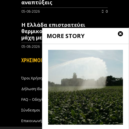
αναπτύξεις
05-08-2026
0
Η Ελλάδα επιστρατεύει
θερμικούς δορυφόρους στη
MORE STORY
μάχη με τις πυρκαγιές
05-08-2026
0
ΧΡΗΣΙΜΟΙ ΣΥΝΔΕΣΜΟΙ
Όροι Χρήσης
Δήλωση Ιδιωτικότητας
FAQ – Οδηγίες Χρήσης
Σύνδεσμοι
Επικοινωνήστε με το Michanikos-Online