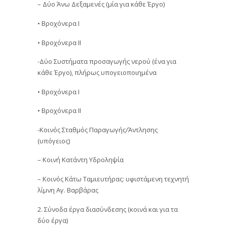
– Δύο Άνω Δεξαμενές (μία για κάθε Έργο)
• Βροχόνερα Ι
• Βροχόνερα ΙΙ
-Δύο Συστήματα προσαγωγής νερού (ένα για
κάθε Έργο), πλήρως υπογειοποιημένα
• Βροχόνερα Ι
• Βροχόνερα ΙΙ
-Κοινός Σταθμός Παραγωγής/Άντλησης
(υπόγειος)
– Κοινή Κατάντη Υδροληψία
– Κοινός Κάτω Ταμιευτήρας: υφιστάμενη τεχνητή
λίμνη Αγ. Βαρβάρας
2. Σύνοδα έργα διασύνδεσης (κοινά και για τα
δύο έργα)