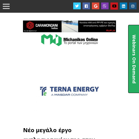

Webinars On Demand
Νέο μεγάλο έργο