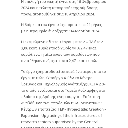
Η επιλογή του νικητή έγινε στις 16 Φεβρουαρίου
2024 και η τελετή υπογραφής της σύμβασης
πραγματοποιήθηκε στις 18 Απριλίου 2024.
Η διάρκεια του έργου έχει οριστεί σε 21 μήνες,
με ημερομηνία έναρξης την 14 Μαρτίου 2024.
Η εκτιμώμενη αξία του έργου με τον ΦΠΑ ήταν
3,06 εκατ. ευρώ (ποσό χωρίς ΦΠΑ 2,47 εκατ.
ευρώ), ενώ η αξία όλων των συμβάσεων που
ανατέθηκαν ανέρχεται στα 2,47 εκατ. ευρώ.
Το έργο χρηματοδοτείται κατά ένα μέρος από το
έργο με τίτλο «Υποέργο 4. Εθνικό Κέντρο
Έρευνας και Τεχνολογικής Ανάπτυξης ΕΚΕΤΑ 2.0»,
το οποίο εντάσσεται στο Ταμείο Ανάκαμψης στο
πλαίσιο της Δράσης «Δημιουργία – Επέκταση-
Αναβάθμιση των Υποδομών των Ερευνητικών
Κέντρων εποπτείας ΓΓΕΚ» [Project title: Creation –
Expansion -Upgrading of the Infrastructures of
research centers supervised by the General
Secretariat for Research and Innovation (GSRI)]