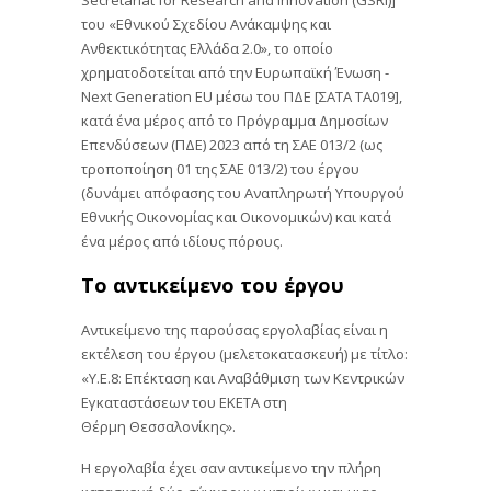
του «Εθνικού Σχεδίου Ανάκαμψης και
Ανθεκτικότητας Ελλάδα 2.0», το οποίο
χρηματοδοτείται από την Ευρωπαϊκή Ένωση -
Next Generation EU μέσω του ΠΔΕ [ΣΑΤΑ ΤΑ019],
κατά ένα μέρος από το Πρόγραμμα Δημοσίων
Επενδύσεων (ΠΔΕ) 2023 από τη ΣΑΕ 013/2 (ως
τροποποίηση 01 της ΣΑΕ 013/2) του έργου
(δυνάμει απόφασης του Αναπληρωτή Υπουργού
Εθνικής Οικονομίας και Οικονομικών) και κατά
ένα μέρος από ιδίους πόρους.
Το αντικείμενο του έργου
Αντικείμενο της παρούσας εργολαβίας είναι η
εκτέλεση του έργου (μελετοκατασκευή) με τίτλο:
«Y.Ε.8: Επέκταση και Αναβάθμιση των Κεντρικών
Εγκαταστάσεων του ΕΚΕΤΑ στη
Θέρμη Θεσσαλονίκης».
Η εργολαβία έχει σαν αντικείμενο την πλήρη
κατασκευή δύο σύγχρονων κτιρίων και μιας