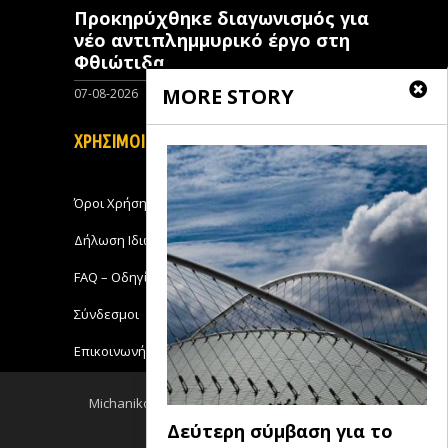
Προκηρύχθηκε διαγωνισμός για
νέo αντιπλημμυρικό έργο στη
Φθιώτιδα
MORE STORY
07-08-2026
0
ΧΡΗΣΙΜΟΙ ΣΥΝΔΕΣΜΟΙ
Όροι Χρήσης
Δήλωση Ιδιωτικότητας
FAQ – Οδηγίες Χρήσης
Σύνδεσμοι
Επικοινωνήστε με το Michanikos-Online
Michanikos-Online 2018 - All Rights Reserved
Δεύτερη σύμβαση για το
Back to top