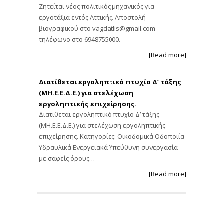
Ζητείται νέος πολιτικός μηχανικός για
εργοτάξια εντός Αττικής. Αποστολή
βιογραφικού στο
vagdatlis@gmail.com
τηλέφωνο στο 6948755000.
[Read more]
Διατίθεται εργοληπτικό πτυχίο Δ’ τάξης
(ΜΗ.Ε.Ε.Δ.Ε.) για στελέχωση
εργοληπτικής επιχείρησης.
Διατίθεται εργοληπτικό πτυχίο Δ’ τάξης
(ΜΗ.Ε.Ε.Δ.Ε.) για στελέχωση εργοληπτικής
επιχείρησης. Κατηγορίες: Οικοδομικά Οδοποιία
Υδραυλικά Ενεργειακά Υπεύθυνη συνεργασία
με σαφείς όρους…
[Read more]