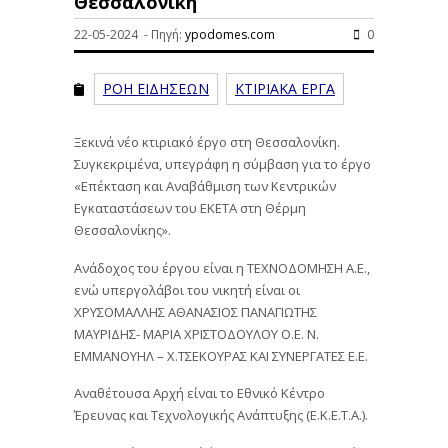
Θεσσαλονίκη
22-05-2024 - Πηγή:
ypodomes.com
0
ΡΟΗ ΕΙΔΗΣΕΩΝ
ΚΤΙΡΙΑΚΑ ΕΡΓΑ
Ξεκινά νέο κτιριακό έργο στη Θεσσαλονίκη.
Συγκεκριμένα, υπεγράφη η σύμβαση για το έργο
«Επέκταση και Αναβάθμιση των Κεντρικών
Εγκαταστάσεων του ΕΚΕΤΑ στη Θέρμη
Θεσσαλονίκης».
Ανάδοχος του έργου είναι η ΤΕΧΝΟΔΟΜΗΣΗ Α.Ε.,
ενώ υπεργολάβοι του νικητή είναι οι
ΧΡΥΣΟΜΑΛΛΗΣ ΑΘΑΝΑΣΙΟΣ ΠΑΝΑΓΙΩΤΗΣ
ΜΑΥΡΙΔΗΣ- ΜΑΡΙΑ ΧΡΙΣΤΟΔΟΥΛΟΥ Ο.Ε. Ν.
ΕΜΜΑΝΟΥΗΛ – Χ.ΤΣΕΚΟΥΡΑΣ ΚΑΙ ΣΥΝΕΡΓΑΤΕΣ Ε.Ε.
Αναθέτουσα Αρχή είναι το Εθνικό Κέντρο
Έρευνας και Τεχνολογικής Ανάπτυξης (Ε.Κ.Ε.Τ.Α.).