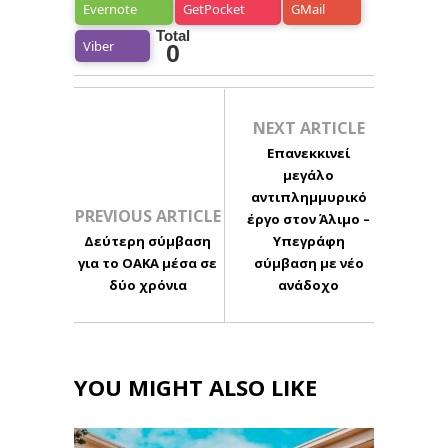
Evernote
GetPocket
GMail
Total
Viber
0
NEXT ARTICLE
Επανεκκινεί
μεγάλο
αντιπλημμυρικό
PREVIOUS ARTICLE
έργο στον Άλιμο –
Δεύτερη σύμβαση
Υπεγράφη
για το ΟΑΚΑ μέσα σε
σύμβαση με νέο
δύο χρόνια
ανάδοχο
YOU MIGHT ALSO LIKE