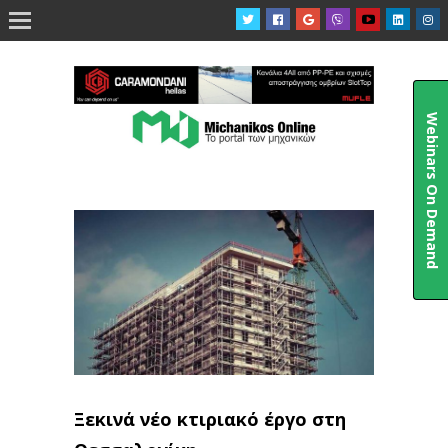

Webinars On Demand
Ξεκινά νέο κτιριακό έργο στη