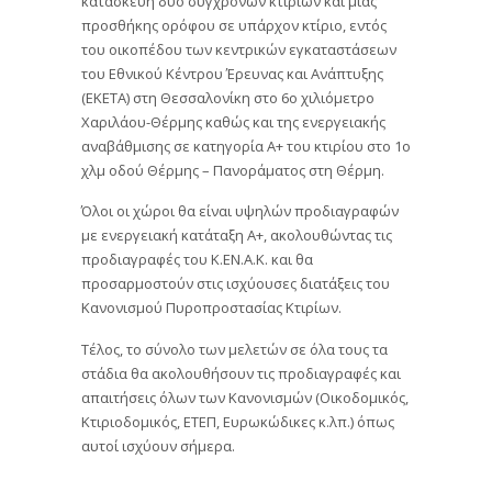
προσθήκης ορόφου σε υπάρχον κτίριο, εντός
του οικοπέδου των κεντρικών εγκαταστάσεων
του Εθνικού Κέντρου Έρευνας και Ανάπτυξης
(ΕΚΕΤΑ) στη Θεσσαλονίκη στο 6ο χιλιόμετρο
Χαριλάου-Θέρμης καθώς και της ενεργειακής
αναβάθμισης σε κατηγορία Α+ του κτιρίου στο 1ο
χλμ οδού Θέρμης – Πανοράματος στη Θέρμη.
Όλοι οι χώροι θα είναι υψηλών προδιαγραφών
με ενεργειακή κατάταξη Α+, ακολουθώντας τις
προδιαγραφές του Κ.ΕΝ.Α.Κ. και θα
προσαρμοστούν στις ισχύουσες διατάξεις του
Κανονισμού Πυροπροστασίας Κτιρίων.
Τέλος, το σύνολο των μελετών σε όλα τους τα
στάδια θα ακολουθήσουν τις προδιαγραφές και
απαιτήσεις όλων των Κανονισμών (Οικοδομικός,
Κτιριοδομικός, ΕΤΕΠ, Ευρωκώδικες κ.λπ.) όπως
αυτοί ισχύουν σήμερα.