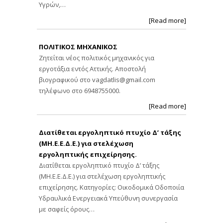
Υγρών,…
[Read more]
ΠΟΛΙΤΙΚΟΣ ΜΗΧΑΝΙΚΟΣ
Ζητείται νέος πολιτικός μηχανικός για
εργοτάξια εντός Αττικής. Αποστολή
βιογραφικού στο
vagdatlis@gmail.com
τηλέφωνο στο 6948755000.
[Read more]
Διατίθεται εργοληπτικό πτυχίο Δ’ τάξης
(ΜΗ.Ε.Ε.Δ.Ε.) για στελέχωση
εργοληπτικής επιχείρησης.
Διατίθεται εργοληπτικό πτυχίο Δ’ τάξης
(ΜΗ.Ε.Ε.Δ.Ε.) για στελέχωση εργοληπτικής
επιχείρησης. Κατηγορίες: Οικοδομικά Οδοποιία
Υδραυλικά Ενεργειακά Υπεύθυνη συνεργασία
με σαφείς όρους…