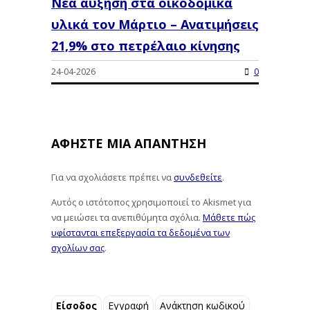
Νέα αύξηση στα οικοδομικά
υλικά τον Μάρτιο – Ανατιμήσεις
21,9% στο πετρέλαιο κίνησης
24-04-2026
0
ΑΦΉΣΤΕ ΜΙΑ ΑΠΆΝΤΗΣΗ
Για να σχολιάσετε πρέπει να
συνδεθείτε
.
Αυτός ο ιστότοπος χρησιμοποιεί το Akismet για
να μειώσει τα ανεπιθύμητα σχόλια.
Μάθετε πώς
υφίστανται επεξεργασία τα δεδομένα των
σχολίων σας
.
Είσοδος
Εγγραφή
Ανάκτηση κωδικού