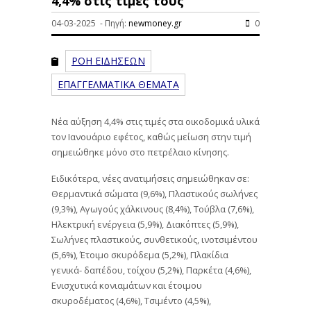
4,4% στις τιμές τους
04-03-2025 - Πηγή:
newmoney.gr
0
ΡΟΗ ΕΙΔΗΣΕΩΝ
ΕΠΑΓΓΕΛΜΑΤΙΚΑ ΘΕΜΑΤΑ
Νέα αύξηση 4,4% στις τιμές στα οικοδομικά υλικά
τον Ιανουάριο εφέτος, καθώς μείωση στην τιμή
σημειώθηκε μόνο στο πετρέλαιο κίνησης.
Ειδικότερα, νέες ανατιμήσεις σημειώθηκαν σε:
Θερμαντικά σώματα (9,6%), Πλαστικούς σωλήνες
(9,3%), Αγωγούς χάλκινους (8,4%), Τούβλα (7,6%),
Ηλεκτρική ενέργεια (5,9%), Διακόπτες (5,9%),
Σωλήνες πλαστικούς, συνθετικούς, ινοτσιμέντου
(5,6%), Έτοιμο σκυρόδεμα (5,2%), Πλακίδια
γενικά- δαπέδου, τοίχου (5,2%), Παρκέτα (4,6%),
Ενισχυτικά κονιαμάτων και έτοιμου
σκυροδέματος (4,6%), Τσιμέντο (4,5%),