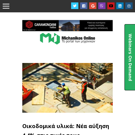

Webinars On Demand
Οικοδομικά υλικά: Νέα αύξηση