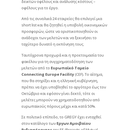
δεικτών οφέλους και ανάλυσης κόστους –
οφέλους για το έργο.
Από τις συνολικά 24 εταιρείες θα επιλεγεί μια
short list και θα ζητηθεί η υποβολή οικονομικών
προσφορών, ώστε να οριστικοποιηθούν οι
ανάδοχοι των μελετών και να ξεκινήσει το
ταχύτερο δυνατό η εκπόνηση τους.
Ταυτόχρονα προχωρά και η προετοιμασία του
φακέλου για τη συγχρηματοδότηση των
μελετών από το
Ευρωπαϊκό Ταμείο
Connecting Europe Facility
(CEF). Το αίτημα,
που θα στηρίξει και η ελληνική κυβέρνηση,
πρέπει να έχει υποβληθεί το αργότερο έως τον
Οκτώβριο και εφόσον γίνει δεκτό, τότε οι
μελέτες μπορούν να χρηματοδοτηθούν από
ευρωπαϊκούς πόρους μέχρι και κατά 50%.
Σε πολιτικό επίπεδο, το GREGY έχει ενταχθεί
στον κατάλογο των
Εργων Αμοιβαίου
Ενδιαφέροντος
της ΕΕ (Projects of Mutual