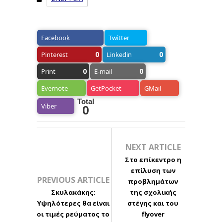
Facebook
Twitter
0
0
Pinterest
Linkedin
0
0
Print
E-mail
Evernote
GetPocket
GMail
Total
Viber
0
NEXT ARTICLE
Στο επίκεντρο η
επίλυση των
PREVIOUS ARTICLE
προβλημάτων
Σκυλακάκης:
της σχολικής
Υψηλότερες θα είναι
στέγης και του
οι τιμές ρεύματος το
flyover