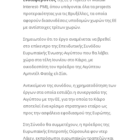
Interest- PMI), όπου υπάγονται όλα τα projects
προτεραιότητας για τις Βρυξέλλες, τα οποία
αφορούν διασυνδέσεις υποδομών χωρών της ΕΕ
με αντίστοιχες τρίτων χωρών.
Σημειωτέον ότι το έργο αναμένεται να βρεθεί
στο επίκεντρο της Επενδυτικής Συνόδου
Ευρωπαϊκής Ένωσης-Αιγύπτου που θα λάβει
χώρα στα τέλη Ιουνίου στο Κάιρο, με
οικοδεσπότη τον πρόεδρο της Αιγύπτου
Αμπντέλ Φατάχ ελ-Σίσι.
Αντικείμενο της συνόδου, η χρηματοδότηση των
έργων στα οποία εστιάζει η συνεργασία της
Αιγύπτου με την ΕΕ, για την οποία το Κάιρο
αποτελεί ένα κρίσιμο στρατηγικο εταίρο ως
προς την ασφάλεια εφοδιασμού της Ευρώπης.
Στη Σύνοδο θα συμμετέχουν, η πρόεδρος της
Ευρωπαϊκής Επιτροπής Ούρσουλα φον ντερ
Λάιεν, εκπρόσωποι ευρωπαϊκών τραπεζών και