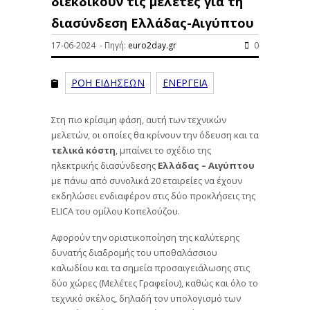
διεκδικούν τις μελέτες για τη
διασύνδεση Ελλάδας-Αιγύπτου
17-06-2024 - Πηγή:
euro2day.gr
0
ΡΟΗ ΕΙΔΗΣΕΩΝ
ΕΝΕΡΓΕΙΑ
Στη πιο κρίσιμη φάση, αυτή των τεχνικών
μελετών, οι οποίες θα κρίνουν την όδευση και τα
τελικά κόστη
, μπαίνει το σχέδιο της
ηλεκτρικής διασύνδεσης
Ελλάδας – Αιγύπτου
με πάνω από συνολικά 20 εταιρείες να έχουν
εκδηλώσει ενδιαφέρον στις δύο προκλήσεις της
ELICA του ομίλου Κοπελούζου.
Αφορούν την οριστικοποίηση της καλύτερης
δυνατής διαδρομής του υποθαλάσσιου
καλωδίου και τα σημεία προσαιγειάλωσης στις
δύο χώρες (Μελέτες Γραφείου), καθώς και όλο το
τεχνικό σκέλος, δηλαδή τον υπολογισμό των