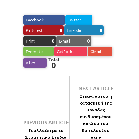
Facebook
Twitter
0
0
Pinterest
Linkedin
0
0
Print
E-mail
Evernote
GetPocket
GMail
Total
Viber
0
NEXT ARTICLE
Ξεκινά άμεσα η
κατασκευή της
μονάδας
συνδυασμένου
PREVIOUS ARTICLE
κύκλου του
Τι αλλάζει με το
Κοπελούζου
Στρατηγικό Σχέδιο
στην