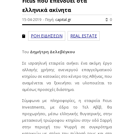
Ficus που επενδύει στα
ελληνικά ακίνητα
15-04-2019 - Πηγή:
capital.gr
0
ΡΟΗ ΕΙΔΗΣΕΩΝ
REAL ESTATE
Του
Δημήτρη Δελεβέγκου
Σε ισραηλινή εταιρεία ανήκει ένα ακόμη έργο
αλλαγής χρήσης ανενεργού επαγγελματικού
κτηρίου σε κατοικίες στο κέντρο της Αθήνας, που
αναμένεται να ξεκινήσει να υλοποιείται το
αμέσως προσεχές διάστημα.
Σύμφωνα με πληροφορίες, η εταιρεία Ficus
Investments, με έδρα το Τελ Αβίβ, θα
προχωρήσει, μέσω ελληνικής θυγατρικής, στην
μετασκευή τριώροφου κτηρίου στην οδό Σαρρή
στην περιοχή του Ψυρρή σε συγκρότημα
κατοικιών με στόχο την πώλησή τους και στη