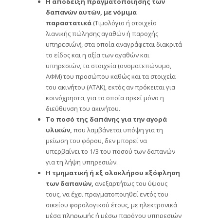
Η απόδειξη πραγματοποίησης των
δαπανών αυτών, με νόμιμα
παραστατικά
(Τιμολόγιο ή στοιχείο
λιανικής πώλησης αγαθών ή παροχής
υπηρεσιών), στα οποία αναγράφεται διακριτά
το είδος και η αξία των αγαθών και
υπηρεσιών, τα στοιχεία (ονοματεπώνυμο,
ΑΦΜ) του προσώπου καθώς και τα στοιχεία
του ακινήτου (ΑΤΑΚ), εκτός αν πρόκειται για
κοινόχρηστα, για τα οποία αρκεί μόνο η
διεύθυνση του ακινήτου.
Το ποσό της δαπάνης για την αγορά
υλικών
,
που λαμβάνεται υπόψη για τη
μείωση του φόρου, δεν μπορεί να
υπερβαίνει το 1/3 του ποσού των δαπανών
για τη λήψη υπηρεσιών.
Η τμηματική ή εξ ολοκλήρου εξόφληση
των δαπανών
,
ανεξαρτήτως του ύψους
τους, να έχει πραγματοποιηθεί εντός του
οικείου φορολογικού έτους, με ηλεκτρονικά
μέσα πληρωμής ή μέσω παρόχου υπηρεσιών