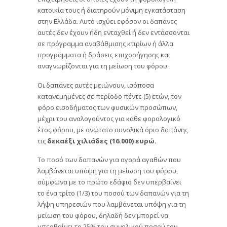
κατοικία τους ή διατηρούν μόνιμη εγκατάσταση
στην Ελλάδα. Αυτό ισχύει εφόσον οι δαπάνες
αυτές δεν έχουν ήδη ενταχθεί ή δεν εντάσσονται
σε πρόγραμμα αναβάθμισης κτιρίων ή άλλα
προγράμματα ή δράσεις επιχορήγησης και
αναγνωρίζονται για τη μείωση του φόρου.
Οι δαπάνες αυτές μειώνουν, ισόποσα
κατανεμημένες σε περίοδο πέντε (5) ετών, τον
φόρο εισοδήματος των φυσικών προσώπων,
μέχρι του αναλογούντος για κάθε φορολογικό
έτος φόρου, με ανώτατο συνολικά όριο δαπάνης
τις
δεκαέξι χιλιάδες (16.000) ευρώ
.
Το ποσό των δαπανών για αγορά αγαθών που
λαμβάνεται υπόψη για τη μείωση του φόρου,
σύμφωνα με το πρώτο εδάφιο δεν υπερβαίνει
το ένα τρίτο (1/3) του ποσού των δαπανών για τη
λήψη υπηρεσιών που λαμβάνεται υπόψη για τη
μείωση του φόρου, δηλαδή δεν μπορεί να
υπερβαίνει το 25% του συνολικού ποσού του