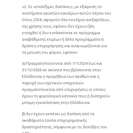
«2. Οι «επιλέξιμες δαπάνες», με εξαίρεση τα
συστήματα ορυκτών καυσίμων αυτών πέραν του
έτους 2024, αφορούν όλα τα κτίρια ανεξαρτήτως
της χρήσης τους, εφόσον δεν έχουν ήδη
ενταχθεί ή δεν εντάσσονται σε πρόγραμμα
αναβάθμισης κτιρίων ή άλλα προγράμματα ή
δράσεις επιχορήγησης και αναγνωρίζονται για
τη μείωση του φόρου, εφόσον:
α) Πραγματοποιούνται από 1/1/2024 έως και
31/12/2026 σε ακίνητα που βρίσκονται στην
Ελλάδα και η προμήθεια των αγαθών και η
παροχή των σχετικών υπηρεσιών
πραγματοποιείται από επιχειρήσεις οι οποίες
έχουν τη φορολογική κατοικία τους ή διατηρούν
μόνιμη εγκατάσταση στην Ελλάδα και
β) δεν έχουν εκπέσει ως δαπάνη από τα
ακαθάριστα έσοδα επιχειρηματικής
δραστηριότητας, σύμφωνα με τις διατάξεις του