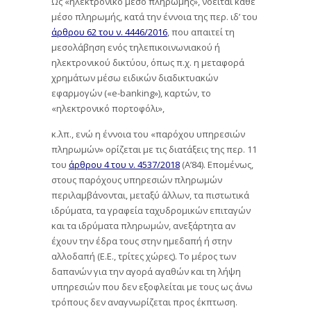
Ως «ηλεκτρονικό μέσο πληρωμής», νοείται κάθε
μέσο πληρωμής, κατά την έννοια της περ. ιδ’ του
άρθρου 62 του ν. 4446/2016
, που απαιτεί τη
μεσολάβηση ενός τηλεπικοινωνιακού ή
ηλεκτρονικού δικτύου, όπως π.χ. η μεταφορά
χρημάτων μέσω ειδικών διαδικτυακών
εφαρμογών («e-banking»), καρτών, το
«ηλεκτρονικό πορτοφόλι»,
κ.λπ., ενώ η έννοια του «παρόχου υπηρεσιών
πληρωμών» ορίζεται με τις διατάξεις της περ. 11
του
άρθρου 4 του ν. 4537/2018
(Α’84). Επομένως,
στους παρόχους υπηρεσιών πληρωμών
περιλαμβάνονται, μεταξύ άλλων, τα πιστωτικά
ιδρύματα, τα γραφεία ταχυδρομικών επιταγών
και τα ιδρύματα πληρωμών, ανεξάρτητα αν
έχουν την έδρα τους στην ημεδαπή ή στην
αλλοδαπή (Ε.Ε., τρίτες χώρες). Το μέρος των
δαπανών για την αγορά αγαθών και τη λήψη
υπηρεσιών που δεν εξοφλείται με τους ως άνω
τρόπους δεν αναγνωρίζεται προς έκπτωση.