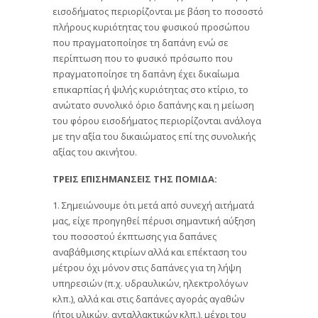
εισοδήματος περιορίζονται με βάση το ποσοστό
πλήρους κυριότητας του φυσικού προσώπου
που πραγματοποίησε τη δαπάνη ενώ σε
περίπτωση που το φυσικό πρόσωπο που
πραγματοποίησε τη δαπάνη έχει δικαίωμα
επικαρπίας ή ψιλής κυριότητας στο κτίριο, το
ανώτατο συνολικό όριο δαπάνης και η μείωση
του φόρου εισοδήματος περιορίζονται ανάλογα
με την αξία του δικαιώματος επί της συνολικής
αξίας του ακινήτου.
ΤΡΕΙΣ ΕΠΙΣΗΜΑΝΣΕΙΣ ΤΗΣ ΠΟΜΙΔΑ:
1. Σημειώνουμε ότι μετά από συνεχή αιτήματά
μας, είχε προηγηθεί πέρυσι σημαντική αύξηση
του ποσοστού έκπτωσης για δαπάνες
αναβάθμισης κτιρίων αλλά και επέκταση του
μέτρου όχι μόνον στις δαπάνες για τη λήψη
υπηρεσιών (π.χ. υδραυλικών, ηλεκτρολόγων
κλπ.), αλλά και στις δαπάνες αγοράς αγαθών
(ήτοι υλικών, ανταλλακτικών κλπ.), μέχρι του