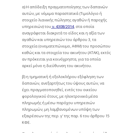
α) Η απόδειξη πραγματοποίησης των δαπανών
αυτών, με νόμιμα παραστατικά (Τιμολόγιο ή
στοιχείο λιανικής πώλησης αγαθών ή παροχής
υπηρεσιών) του
ν. 4308/2014
, στα οποία
αναγράφεται διακριτά το είδος και η αξία των
αγαθών και υπηρεσιών του άρθρου 3, τα
στοιχεία (ονοματεπώνυμο, ΑΦΜ) του προσώπου
καθώς και τα στοιχεία του ακινήτου (ΑΤΑΚ), εκτός
αν πρόκειται για κοινόχρηστα, για τα οποία
αρκεί μόνο η διεύθυνση του ακινήτου.
β) η τμηματική ή εξολοκλήρου εξόφληση των
δαπανών, ανεξαρτήτως του ύψους αυτών, να
έχει πραγματοποιηθεί, εντός του οικείου
φορολογικού έτους, με ηλεκτρονικά μέσα
πληρωμής ή μέσω παρόχου υπηρεσιών
πληρωμών, μη λαμβανομένων υπόψη των
εξαιρέσεων της περ. γ’ της παρ. 6 του άρθρου 15
ΚΦΕ.