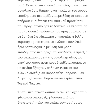
αυτό. Σε περίπτωση συνιδιοκτησίας το ανώτατο
συνολικό όριο δαπάνης και η μείωση του φόρου
εισοδήματος περιορίζονται με βάση το ποσοστό
πλήρους κυριότητας του φυσικού προσώπου
που πραγματοποίησε τη δαπάνη. Σε περίπτωση
που το φυσικό πρόσωπο που πραγματοποίησε
τη δαπάνη έχει δικαίωμα επικαρπίας ή ψιλής
κυριότητας στο κτίριο, το ανώτατο συνολικό
όριο δαπάνης και η μείωση του φόρου
εισοδήματος περιορίζονται ανάλογα με την αξία
του δικαιώματος επί της συνολικής αξίας του
ακινήτου, όπως αυτή προσδιορίζεται σύμφωνα
με τις διατάξεις των άρθρων 15 και 16 του
Κώδικα Διατάξεων Φορολογίας Κληρονομιών,
Δωρεών, Γονικών Παροχών και Κερδών από
Τυχερά Παίγνια.
2. Στην περίπτωση δαπανών των κοινόχρηστων
χώρων, οι οποίες εξοφλούνται από τον
διαχειριστή πολυ- κατοικίας/συγκροτήματος