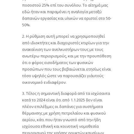
ποσοστού 25% επί του συνόλου. Το αίτημά μας
εδώ ήταν και παραμένει η αναλογία μεταξύ
δαπανών εργασίας και υλικών να οριστεί στο 50-
50%.
2. Η ρύθμιση αυτή μπορεί να χρησιμοποιηθεί
από ιδιοκτήτες και διαχειριστές κτιρίων για την
ανακαίνιση των ανελκυστήρων τους με τους
ανωτέρω περιορισμούς, και με την προυπόθεση
ότι ο φόρος εισοδήματος των φυσικών
προσώπων που τους βεβαιώνεται ετησίως είναι
τόσο υψηλός ώστε να παρουσιάζει γι΄αυτούς
οικονομικό ενδιαφέρον.
3. Τέλος η σημαντική διαφορά από τα ισχύσαντα
κατά το 2024 είναι ότι από 1.1.2025 δεν είναι
πλέον επιλέξιμες οι δαπάνες για συστήματα
θέρμανσης με χρήση πετρελαίου και φυσικού
αερίου, κάτι που ήταν γνωστό από την ήδη
ισχύουσα εθνική και κοινοτική νομοθεσία
περιορισμού της χρήσης ορυκτών καυσίμων,