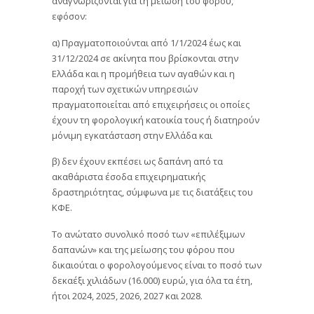
εφόσον:
α) Πραγματοποιούνται από 1/1/2024 έως και
31/12/2024 σε ακίνητα που βρίσκονται στην
Ελλάδα και η προμήθεια των αγαθών και η
παροχή των σχετικών υπηρεσιών
πραγματοποιείται από επιχειρήσεις οι οποίες
έχουν τη φορολογική κατοικία τους ή διατηρούν
μόνιμη εγκατάσταση στην Ελλάδα και
β) δεν έχουν εκπέσει ως δαπάνη από τα
ακαθάριστα έσοδα επιχειρηματικής
δραστηριότητας, σύμφωνα με τις διατάξεις του
ΚΦΕ.
Το ανώτατο συνολικό ποσό των «επιλέξιμων
δαπανών» και της μείωσης του φόρου που
δικαιούται ο φορολογούμενος είναι το ποσό των
δεκαέξι χιλιάδων (16.000) ευρώ, για όλα τα έτη,
ήτοι 2024, 2025, 2026, 2027 και 2028.