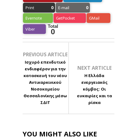
0
0
Print
E-mail
Evernote
GetPocket
GMail
Total
Viber
0
PREVIOUS ARTICLE
Ισχυρό επενδυτικό
NEXT ARTICLE
ενδιαφέρον για την
κατασκευή του νέου
H Ελλάδα
Αντικαρκινικού
ενεργειακός
Νοσοκομείου
κόμβος: Οι
Θεσσαλονίκης μέσω
ευκαιρίες και τα
ΣΔΙΤ
ρίσκα
YOU MIGHT ALSO LIKE