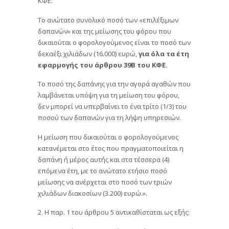
ΚΦΕ.
Το ανώτατο συνολικό ποσό των «επιλέξιμων
δαπανών» και της μείωσης του φόρου που
δικαιούται ο φορολογούμενος είναι το ποσό των
δεκαέξι χιλιάδων (16.000) ευρώ,
για όλα τα έτη
εφαρμογής του άρθρου 39Β του ΚΦΕ.
Το ποσό της δαπάνης για την αγορά αγαθών που
λαμβάνεται υπόψη για τη μείωση του φόρου,
δεν μπορεί να υπερβαίνει το ένα τρίτο (1/3) του
ποσού των δαπανών για τη λήψη υπηρεσιών.
Η μείωση που δικαιούται ο φορολογούμενος
κατανέμεται στο έτος που πραγματοποιείται η
δαπάνη ή μέρος αυτής και στα τέσσερα (4)
επόμενα έτη, με το ανώτατο ετήσιο ποσό
μείωσης να ανέρχεται στο ποσό των τριών
χιλιάδων διακοσίων (3.200) ευρώ.».
2. Η παρ. 1 του άρθρου 5 αντικαθίσταται ως εξής: