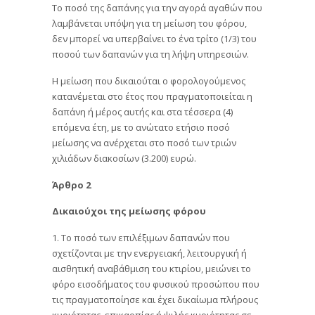
Το ποσό της δαπάνης για την αγορά αγαθών που
λαμβάνεται υπόψη για τη μείωση του φόρου,
δεν μπορεί να υπερβαίνει το ένα τρίτο (1/3) του
ποσού των δαπανών για τη λήψη υπηρεσιών.
Η μείωση που δικαιούται ο φορολογούμενος
κατανέμεται στο έτος που πραγματοποιείται η
δαπάνη ή μέρος αυτής και στα τέσσερα (4)
επόμενα έτη, με το ανώτατο ετήσιο ποσό
μείωσης να ανέρχεται στο ποσό των τριών
χιλιάδων διακοσίων (3.200) ευρώ.
Άρθρο 2
Δικαιούχοι της μείωσης φόρου
1. Το ποσό των επιλέξιμων δαπανών που
σχετίζονται με την ενεργειακή, λειτουργική ή
αισθητική αναβάθμιση του κτιρίου, μειώνει το
φόρο εισοδήματος του φυσικού προσώπου που
τις πραγματοποίησε και έχει δικαίωμα πλήρους
κυριότητας, επικαρπίας ή ψιλής κυριότητας σε