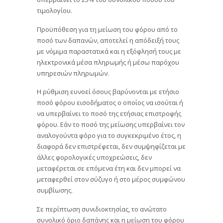
τιμολογίου.
Προϋπόθεση για τη μείωση του φόρου από το
ποσό των δαπανών, αποτελεί η απόδειξή τους
με νόμιμα παραστατικά και η εξόφλησή τους με
ηλεκτρονικά μέσα πληρωμής ή μέσω παρόχου
υπηρεσιών πληρωμών.
Η ρύθμιση ευνοεί όσους βαρύνονται με ετήσιο
ποσό φόρου εισοδήματος ο οποίος να ισούται ή
να υπερβαίνει το ποσό της ετήσιας επιστροφής
φόρου. Εάν το ποσό της μείωσης υπερβαίνει τον
αναλογούντα φόρο για το συγκεκριμένο έτος, η
διαφορά δεν επιστρέφεται, δεν συμψηφίζεται με
άλλες φορολογικές υποχρεώσεις, δεν
μεταφέρεται σε επόμενα έτη και δεν μπορεί να
μεταφερθεί στον σύζυγο ή στο μέρος συμφώνου
συμβίωσης.
Σε περίπτωση συνιδιοκτησίας, το ανώτατο
συνολικό όριο δαπάνης και η μείωση του φόρου