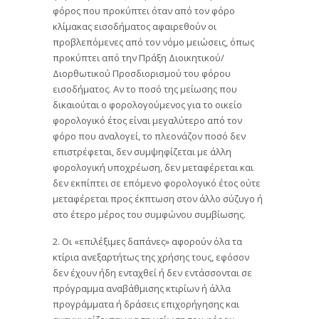
φόρος που προκύπτει όταν από τον φόρο
κλίμακας εισοδήματος αφαιρεθούν οι
προβλεπόμενες από τον νόμο μειώσεις, όπως
προκύπτει από την Πράξη Διοικητικού/
Διορθωτικού Προσδιορισμού του φόρου
εισοδήματος. Αν το ποσό της μείωσης που
δικαιούται ο φορολογούμενος για το οικείο
φορολογικό έτος είναι μεγαλύτερο από τον
φόρο που αναλογεί, το πλεονάζον ποσό δεν
επιστρέφεται, δεν συμψηφίζεται με άλλη
φορολογική υποχρέωση, δεν μεταφέρεται και
δεν εκπίπτει σε επόμενο φορολογικό έτος ούτε
μεταφέρεται προς έκπτωση στον άλλο σύζυγο ή
στο έτερο μέρος του συμφώνου συμβίωσης.
2. Οι «επιλέξιμες δαπάνες» αφορούν όλα τα
κτίρια ανεξαρτήτως της χρήσης τους, εφόσον
δεν έχουν ήδη ενταχθεί ή δεν εντάσσονται σε
πρόγραμμα αναβάθμισης κτιρίων ή άλλα
προγράμματα ή δράσεις επιχορήγησης και
αναγνωρίζονται για τη μείωση του φόρου,