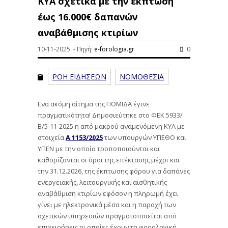
ΚΥΑ σχετικά με την έκπτωση
έως 16.000€ δαπανών
αναβάθμισης κτιρίων
10-11-2025 - Πηγή:
e-forologia.gr
0
ΡΟΗ ΕΙΔΗΣΕΩΝ
ΝΟΜΟΘΕΣΙΑ
Ενα ακόμη αίτημα της ΠΟΜΙΔΑ έγινε
πραγματικότητα! Δημοσιεύτηκε στο ΦΕΚ 5933/
Β/5-11-2025 η από μακρού αναμενόμενη ΚΥΑ με
στοιχεία
Α 1153/2025
των υπουργών ΥΠΕΘΟ και
ΥΠΕΝ με την οποία τροποποιούνται και
καθορίζονται οι όροι της επέκτασης μέχρι και
την 31.12.2026, της έκπτωσης φόρου για δαπάνες
ενεργειακής, λειτουργικής και αισθητικής
αναβάθμιση κτιρίων εφόσον η πληρωμή έχει
γίνει με ηλεκτρονικά μέσα και η παροχή των
σχετικών υπηρεσιών πραγματοποιείται από
επιχειρήσεις οι οποίες έχουν τη φορολογική