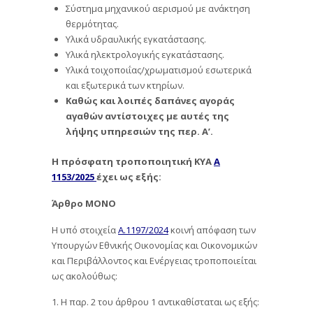
Σύστημα μηχανικού αερισμού με ανάκτηση
θερμότητας.
Υλικά υδραυλικής εγκατάστασης.
Υλικά ηλεκτρολογικής εγκατάστασης.
Υλικά τοιχοποιΐας/χρωματισμού εσωτερικά
και εξωτερικά των κτηρίων.
Καθώς και λοιπές δαπάνες αγοράς
αγαθών αντίστοιχες με αυτές της
λήψης υπηρεσιών της περ. Α’.
Η πρόσφατη τροποποιητική ΚΥΑ
Α
1153/2025
έχει ως εξής:
Άρθρο ΜΟΝΟ
Η υπό στοιχεία
Α.1197/2024
κοινή απόφαση των
Υπουργών Εθνικής Οικονομίας και Οικονομικών
και Περιβάλλοντος και Ενέργειας τροποποιείται
ως ακολούθως:
1. Η παρ. 2 του άρθρου 1 αντικαθίσταται ως εξής: