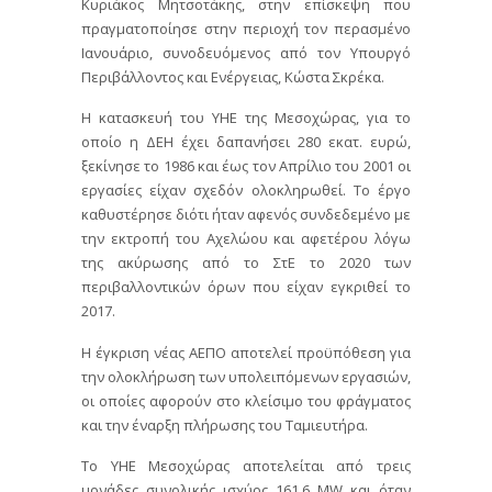
Κυριάκος Μητσοτάκης, στην επίσκεψη που
πραγματοποίησε στην περιοχή τον περασμένο
Ιανουάριο, συνοδευόμενος από τον Υπουργό
Περιβάλλοντος και Ενέργειας, Κώστα Σκρέκα.
Η κατασκευή του ΥΗΕ της Μεσοχώρας, για το
οποίο η ΔΕΗ έχει δαπανήσει 280 εκατ. ευρώ,
ξεκίνησε το 1986 και έως τον Απρίλιο του 2001 οι
εργασίες είχαν σχεδόν ολοκληρωθεί. Το έργο
καθυστέρησε διότι ήταν αφενός συνδεδεμένο με
την εκτροπή του Αχελώου και αφετέρου λόγω
της ακύρωσης από το ΣτΕ το 2020 των
περιβαλλοντικών όρων που είχαν εγκριθεί το
2017.
Η έγκριση νέας ΑΕΠΟ αποτελεί προϋπόθεση για
την ολοκλήρωση των υπολειπόμενων εργασιών,
οι οποίες αφορούν στο κλείσιμο του φράγματος
και την έναρξη πλήρωσης του Ταμιευτήρα.
Το ΥΗΕ Μεσοχώρας αποτελείται από τρεις
μονάδες συνολικής ισχύος 161,6 MW και όταν