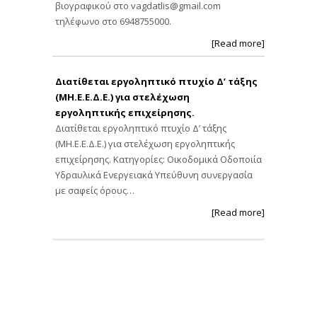
βιογραφικού στο
vagdatlis@gmail.com
τηλέφωνο στο 6948755000.
[Read more]
Διατίθεται εργοληπτικό πτυχίο Δ’ τάξης
(ΜΗ.Ε.Ε.Δ.Ε.) για στελέχωση
εργοληπτικής επιχείρησης.
Διατίθεται εργοληπτικό πτυχίο Δ’ τάξης
(ΜΗ.Ε.Ε.Δ.Ε.) για στελέχωση εργοληπτικής
επιχείρησης. Κατηγορίες: Οικοδομικά Οδοποιία
Υδραυλικά Ενεργειακά Υπεύθυνη συνεργασία
με σαφείς όρους…
[Read more]