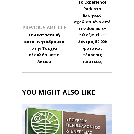
Το Experience
Park στο
Ελληνικό
σχεδιασμένο από
PREVIOUS ARTICLE
την doxiadis+
Την κατασκευή
φιλοξενεί 500
αυτοκινητόδρομου
δέντρα, 50.000
στην Τσεχία
φυτά και
ολοκλήρωσε η
τέσσερις
Ακτωρ
πλατείες
YOU MIGHT ALSO LIKE