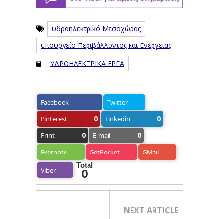
υδροηλεκτρικό Μεσοχώρας
υπουργείο Περιβάλλοντος και Ενέργειας
ΥΔΡΟΗΛΕΚΤΡΙΚΑ ΕΡΓΑ
Facebook
Twitter
0
0
Pinterest
Linkedin
0
0
Print
E-mail
Evernote
GetPocket
GMail
Total
Viber
0
NEXT ARTICLE