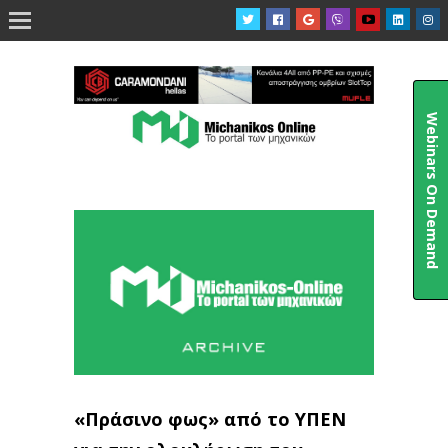

Webinars On Demand
«Πράσινο φως» από το ΥΠΕΝ