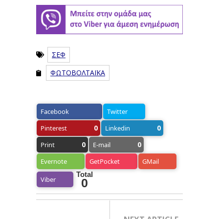
ΣΕΦ
ΦΩΤΟΒΟΛΤΑΪΚΑ
Facebook
Twitter
0
0
Pinterest
Linkedin
0
0
Print
E-mail
Evernote
GetPocket
GMail
Total
Viber
0