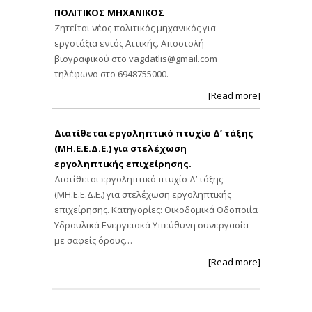
ΠΟΛΙΤΙΚΟΣ ΜΗΧΑΝΙΚΟΣ
Ζητείται νέος πολιτικός μηχανικός για
εργοτάξια εντός Αττικής. Αποστολή
βιογραφικού στο
vagdatlis@gmail.com
τηλέφωνο στο 6948755000.
[Read more]
Διατίθεται εργοληπτικό πτυχίο Δ’ τάξης
(ΜΗ.Ε.Ε.Δ.Ε.) για στελέχωση
εργοληπτικής επιχείρησης.
Διατίθεται εργοληπτικό πτυχίο Δ’ τάξης
(ΜΗ.Ε.Ε.Δ.Ε.) για στελέχωση εργοληπτικής
επιχείρησης. Κατηγορίες: Οικοδομικά Οδοποιία
Υδραυλικά Ενεργειακά Υπεύθυνη συνεργασία
με σαφείς όρους…
[Read more]