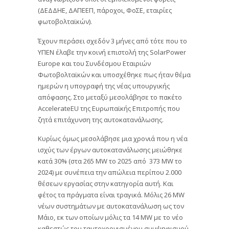
(ΔΕΔΔΗΕ, ΔΑΠΕΕΠ, πάροχοι, ΦοΣΕ, εταιρίες
φωτοβολταϊκών).
Έχουν περάσει σχεδόν 3 μήνες από τότε που το
ΥΠΕΝ έλαβε την κοινή επιστολή της SolarPower
Europe και του Συνδέσμου Εταιριών
Φωτοβολταϊκών και υποσχέθηκε πως ήταν θέμα
ημερών η υπογραφή της νέας υπουργικής
απόφασης. Στο μεταξύ μεσολάβησε το πακέτο
AccelerateEU της Ευρωπαϊκής Επιτροπής που
ζητά επιτάχυνση της αυτοκατανάλωσης.
Κυρίως όμως μεσολάβησε μια χρονιά που η νέα
ισχύς των έργων αυτοκατανάλωσης μειώθηκε
κατά 30% (στα 265 MW το 2025 από 373 MW το
2024) με συνέπεια την απώλεια περίπου 2.000
θέσεων εργασίας στην κατηγορία αυτή. Και
φέτος τα πράγματα είναι τραγικά. Μόλις 26 MW
νέων συστημάτων με αυτοκατανάλωση ως τον
Μάιο, εκ των οποίων μόλις τα 14 MW με το νέο
καθεστώς του ταυτοχρονισμένου συμψηφισμού.