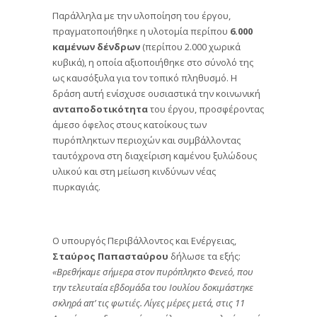
Παράλληλα με την υλοποίηση του έργου,
πραγματοποιήθηκε η υλοτομία περίπου
6.000
καμένων δένδρων
(περίπου 2.000 χωρικά
κυβικά), η οποία αξιοποιήθηκε στο σύνολό της
ως καυσόξυλα για τον τοπικό πληθυσμό. Η
δράση αυτή ενίσχυσε ουσιαστικά την κοινωνική
ανταποδοτικότητα
του έργου, προσφέροντας
άμεσο όφελος στους κατοίκους των
πυρόπληκτων περιοχών και συμβάλλοντας
ταυτόχρονα στη διαχείριση καμένου ξυλώδους
υλικού και στη μείωση κινδύνων νέας
πυρκαγιάς.
Ο υπουργός Περιβάλλοντος και Ενέργειας,
Σταύρος Παπασταύρου
δήλωσε τα εξής:
«Βρεθήκαμε σήμερα στον πυρόπληκτο Φενεό, που
την τελευταία εβδομάδα του Ιουλίου δοκιμάστηκε
σκληρά απ’ τις φωτιές. Λίγες μέρες μετά, στις 11