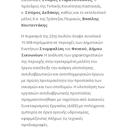
πρόεδρος της Τοπικής Κοινότητας Καστανιάς,
κ.
Σπύρος Δεδάκης
, καθώς και το εκτελεστικό
μέλος δ.σ. της Τράπεζας Πειραιώς,
Βασίλης
Κουτεντάκης
.
Η πυρκαγιά της 22ης Ιουλίου έκαψε συνολικά
15.928 στρέμματα σε περιοχές των Δημοτικών
Ενοτήτων
Στυμφαλίας
και
Φενεού, Δήμου
Σικυωνίων
. Η ανάλυση των χαρακτηριστικών
της περιοχής στην εγκεκριμένη μελέτη του
έργου κατέδειξε την ανάγκη υλοποίησης
αντιδιαβρωτικών και αντιπλημμυρικών έργων,
με πρώτη προτεραιότητα την προστασία των
οικισμών και των υποδομών. Η υλοποίηση των
εργασιών αντιδιαβρωτικής προστασίας
πραγματοποιήθηκε με ταχύτητα από Δασικούς
Συνεταιρισμούς Εργασίας (ΔΑΣΕ) με πολύχρονη
εμπειρία σε έργα ορεινής υδρονομίας,
εφαρμόζοντας πλήρως τις τεχνικές
προδιαγραφές.