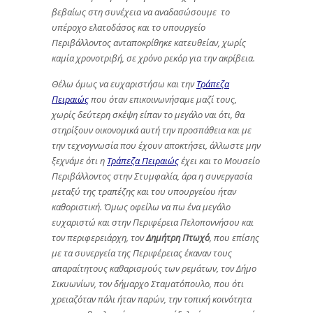
βεβαίως στη συνέχεια να αναδασώσουμε το
υπέροχο ελατοδάσος και το υπουργείο
Περιβάλλοντος ανταποκρίθηκε κατευθείαν, χωρίς
καμία χρονοτριβή, σε χρόνο ρεκόρ για την ακρίβεια.
Θέλω όμως να ευχαριστήσω και την
Τράπεζα
Πειραιώς
που όταν επικοινωνήσαμε μαζί τους,
χωρίς δεύτερη σκέψη είπαν το μεγάλο ναι ότι, θα
στηρίξουν οικονομικά αυτή την προσπάθεια και με
την τεχνογνωσία που έχουν αποκτήσει, άλλωστε μην
ξεχνάμε ότι η
Τράπεζα Πειραιώς
έχει και το Μουσείο
Περιβάλλοντος στην Στυμφαλία, άρα η συνεργασία
μεταξύ της τραπέζης και του υπουργείου ήταν
καθοριστική. Όμως οφείλω να πω ένα μεγάλο
ευχαριστώ και στην Περιφέρεια Πελοποννήσου και
τον περιφερειάρχη, τον
Δημήτρη Πτωχό
, που επίσης
με τα συνεργεία της Περιφέρειας έκαναν τους
απαραίτητους καθαρισμούς των ρεμάτων, τον Δήμο
Σικυωνίων, τον δήμαρχο Σταματόπουλο, που ότι
χρειαζόταν πάλι ήταν παρών, την τοπική κοινότητα