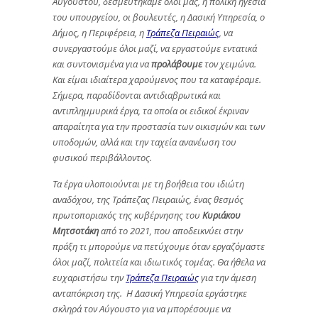
Αυγούστου, δεσμευτήκαμε όλοι μας, η πολική ηγεσία
του υπουργείου, οι βουλευτές, η Δασική Υπηρεσία, ο
Δήμος, η Περιφέρεια, η
Τράπεζα Πειραιώς
, να
συνεργαστούμε όλοι μαζί, να εργαστούμε εντατικά
και συντονισμένα για να
προλάβουμε
τον χειμώνα.
Και είμαι ιδιαίτερα χαρούμενος που τα καταφέραμε.
Σήμερα, παραδίδονται αντιδιαβρωτικά και
αντιπλημμυρικά έργα, τα οποία οι ειδικοί έκριναν
απαραίτητα για την προστασία των οικισμών και των
υποδομών, αλλά και την ταχεία ανανέωση του
φυσικού περιβάλλοντος.
Τα έργα υλοποιούνται με τη βοήθεια του ιδιώτη
αναδόχου, της Τράπεζας Πειραιώς, ένας θεσμός
πρωτοποριακός της κυβέρνησης του
Κυριάκου
Μητσοτάκη
από το 2021, που αποδεικνύει στην
πράξη τι μπορούμε να πετύχουμε όταν εργαζόμαστε
όλοι μαζί, πολιτεία και ιδιωτικός τομέας. Θα ήθελα να
ευχαριστήσω την
Τράπεζα Πειραιώς
για την άμεση
ανταπόκριση της. Η Δασική Υπηρεσία εργάστηκε
σκληρά τον Αύγουστο για να μπορέσουμε να