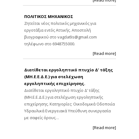
ΠΟΛΙΤΙΚΟΣ ΜΗΧΑΝΙΚΟΣ
Ζητείται νέος πολιτικός μηχανικός για
εργοτάξια εντός Αττικής. Αποστολή
βιογραφικού στο
vagdatlis@gmail.com
τηλέφωνο στο 6948755000.
[Read more]
Διατίθεται εργοληπτικό πτυχίο Δ’ τάξης
(ΜΗ.Ε.Ε.Δ.Ε.) για στελέχωση
εργοληπτικής επιχείρησης.
Διατίθεται εργοληπτικό πτυχίο Δ’ τάξης
(ΜΗ.Ε.Ε.Δ.Ε.) για στελέχωση εργοληπτικής
επιχείρησης. Κατηγορίες: Οικοδομικά Οδοποιία
Υδραυλικά Ενεργειακά Υπεύθυνη συνεργασία
με σαφείς όρους…
[Read more]