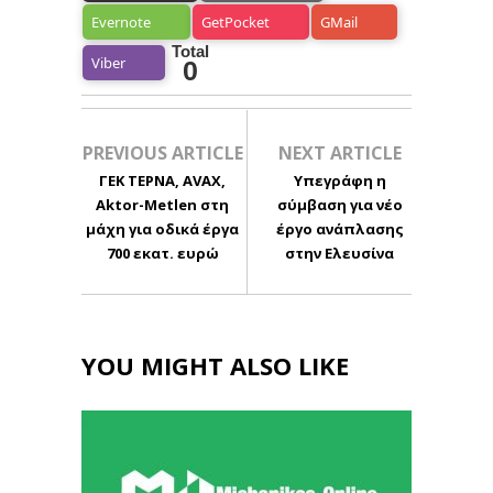
Evernote
GetPocket
GMail
Total
Viber
0
PREVIOUS ARTICLE
NEXT ARTICLE
ΓΕΚ ΤΕΡΝΑ, AVAX,
Υπεγράφη η
Aktor-Metlen στη
σύμβαση για νέο
μάχη για οδικά έργα
έργο ανάπλασης
700 εκατ. ευρώ
στην Ελευσίνα
YOU MIGHT ALSO LIKE