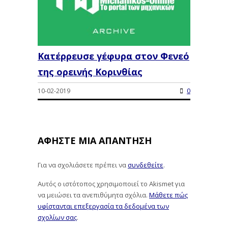
Κατέρρευσε γέφυρα στον Φενεό
της ορεινής Κορινθίας
10-02-2019
0
ΑΦΉΣΤΕ ΜΙΑ ΑΠΆΝΤΗΣΗ
Για να σχολιάσετε πρέπει να
συνδεθείτε
.
Αυτός ο ιστότοπος χρησιμοποιεί το Akismet για
να μειώσει τα ανεπιθύμητα σχόλια.
Μάθετε πώς
υφίστανται επεξεργασία τα δεδομένα των
σχολίων σας
.