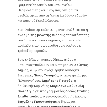
Γραμματείας Δασών του υπουργείου
Περιβάλλοντος και Ενέργειας, όπως αυτά
σχεδιάστηκαν από τη Γενική Διεύθυνση Δασών
και Δασικού Περιβάλλοντος.
Στο πλαίσιο της επίσκεψης, ανακοινώθηκε και
η
έναρξη της μελέτης
πλήρους αποκατάστασης
του δασικού οικοσυστήματος, την οποία θα
αναλάβει επίσης ως ανάδοχος, ο όμιλος της
Τράπεζας Πειραιώς.
Στην εκδήλωση παρευρέθηκαν ακόμα ο
υπουργός Υποδομών και Μεταφορών,
Χρίστος
Δήμας,
ο υφυπουργός Περιβάλλοντος και
Ενέργειας,
Νίκος Ταγαράς,
ο περιφερειάρχης
Πελοποννήσου,
Δημήτρης Πτωχός,
η
βουλευτής Κορινθίας,
Μαριλένα Σούκουλη-
Βιλιάλη,
ο γενικός γραμματέας Δασών,
Στάθης
Σταθόπουλος,
ο γενικός διευθυντής Δασών,
Βαγγέλης Γκουντούφας
, ο δήμαρχος
Σικυωνίων,
Σπύρος Σταματόπουλος,
ο