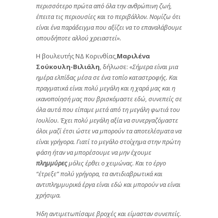
περισσότερο πρώτα από όλα την ανθρώπινη ζωή,
έπειτα τις περιουσίες και το περιβάλλον. Νομίζω ότι
είναι ένα παράδειγμα που αξίζει να το επαναλάβουμε
οπουδήποτε αλλού χρειαστεί».
Η βουλευτής ΝΔ Κορινθίας,
Μαριλένα
Σούκουλη-Βιλιάλη
, δήλωσε:
«Σήμερα είναι μια
ημέρα ελπίδας μέσα σε ένα τοπίο καταστροφής. Και
πραγματικά είναι πολύ μεγάλη και η χαρά μας και η
ικανοποίησή μας που βρισκόμαστε εδώ, συνεπείς σε
όλα αυτά που είπαμε μετά από τη μεγάλη φωτιά του
Ιουλίου. Έχει πολύ μεγάλη αξία να συνεργαζόμαστε
όλοι μαζί έτσι ώστε να μπορούν τα αποτελέσματα να
είναι γρήγορα. Γιατί το μεγάλο στοίχημα στην πρώτη
φάση ήταν να μπορέσουμε να μην έχουμε
πλημμύρες
μόλις έρθει ο χειμώνας. Και το έργο
“έτρεξε” πολύ γρήγορα, τα αντιδιαβρωτικά και
αντιπλημμυρικά έργα είναι εδώ και μπορούν να είναι
χρήσιμα.
Ήδη αντιμετωπίσαμε βροχές και είμασταν συνεπείς.