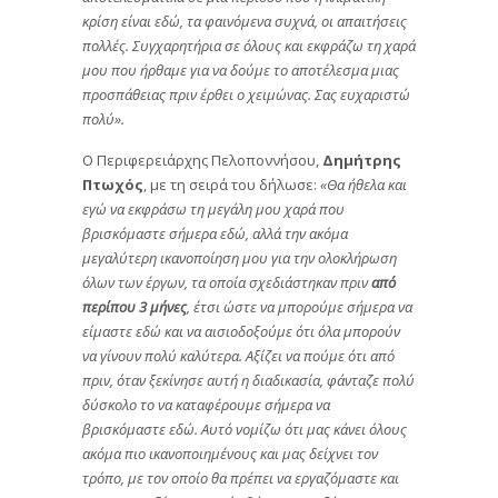
κρίση είναι εδώ, τα φαινόμενα συχνά, οι απαιτήσεις
πολλές. Συγχαρητήρια σε όλους και εκφράζω τη χαρά
μου που ήρθαμε για να δούμε το αποτέλεσμα μιας
προσπάθειας πριν έρθει ο χειμώνας. Σας ευχαριστώ
πολύ».
Ο Περιφερειάρχης Πελοποννήσου,
Δημήτρης
Πτωχός
, με τη σειρά του δήλωσε:
«Θα ήθελα και
εγώ να εκφράσω τη μεγάλη μου χαρά που
βρισκόμαστε σήμερα εδώ, αλλά την ακόμα
μεγαλύτερη ικανοποίηση μου για την ολοκλήρωση
όλων των έργων, τα οποία σχεδιάστηκαν πριν
από
περίπου 3 μήνες
, έτσι ώστε να μπορούμε σήμερα να
είμαστε εδώ και να αισιοδοξούμε ότι όλα μπορούν
να γίνουν πολύ καλύτερα. Αξίζει να πούμε ότι από
πριν, όταν ξεκίνησε αυτή η διαδικασία, φάνταζε πολύ
δύσκολο το να καταφέρουμε σήμερα να
βρισκόμαστε εδώ.
Αυτό νομίζω ότι μας κάνει όλους
ακόμα πιο ικανοποιημένους και μας δείχνει τον
τρόπο, με τον οποίο θα πρέπει να εργαζόμαστε και