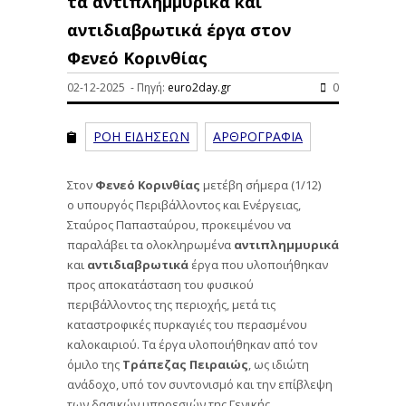
τα αντιπλημμυρικά και
αντιδιαβρωτικά έργα στον
Φενεό Κορινθίας
02-12-2025 - Πηγή:
euro2day.gr
0
ΡΟΗ ΕΙΔΗΣΕΩΝ
ΑΡΘΡΟΓΡΑΦΙΑ
Στον
Φενεό Κορινθίας
μετέβη σήμερα (1/12)
ο υπουργός Περιβάλλοντος και Ενέργειας,
Σταύρος Παπασταύρου, προκειμένου να
παραλάβει τα ολοκληρωμένα
αντιπλημμυρικά
και
αντιδιαβρωτικά
έργα που υλοποιήθηκαν
προς αποκατάσταση του φυσικού
περιβάλλοντος της περιοχής, μετά τις
καταστροφικές πυρκαγιές του περασμένου
καλοκαιριού. Τα έργα υλοποιήθηκαν από τον
όμιλο της
Τράπεζας Πειραιώς
, ως ιδιώτη
ανάδοχο, υπό τον συντονισμό και την επίβλεψη
των δασικών υπηρεσιών της Γενικής