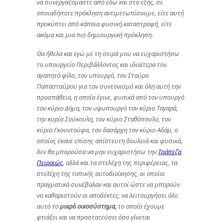
να συνεργαζόμαστε από εδώ και στο εξής, σε
οποιαδήποτε πρόκληση αντιμετωπίσουμε, είτε αυτή
προκύπτει από κάποια φυσική καταστροφή, είτε
ακόμα και μια πιο δημιουργική πρόκληση.
Θα ήθελα και εγώ με τη σειρά μου να ευχαριστήσω
το υπουργείο Περιβάλλοντος και ιδιαίτερα τον
αγαπητό φίλο, τον υπουργό, τον Σταύρο
Παπασταύρου για τον συντονισμό και όλη αυτή την
προσπάθεια, η οποία έγινε, φυσικά από τον υπουργό
τον κύριο Δήμα, τον υφυπουργό τον κύριο Ταγαρά,
την κυρία Σούκουλη, τον κύριο Σταθόπουλο, τον
κύριο Γκουντούφα, τον δασάρχη τον κύριο Αδάμ, ο
οποίος έκανε επίσης απίστευτη δουλειά και φυσικά,
δεν θα μπορούσα να μην ευχαριστήσω την
Τράπεζα
Πειραιώς
, αλλά και τα στελέχη της περιφέρειας, τα
στελέχη της τοπικής αυτοδιοίκησης, οι οποίοι
πραγματικά συνέβαλαν και αυτοί ώστε να μπορούν
να καθαριστούν οι αποδέκτες, να λειτουργήσει όλο
αυτό το
μικρό οικοσύστημα,
το οποίο έχουμε
φτιάξει και να προστατεύσει όσο γίνεται