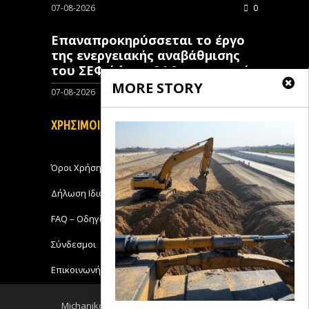
07-08-2026
0
Επαναπροκηρύσσεται το έργο
της ενεργειακής αναβάθμισης
του ΣΕΦ ύψους 24,8 εκατ. ευρώ
MORE STORY
07-08-2026
0
ΧΡΗΣΙΜΟΙ ΣΥΝΔΕΣΜΟΙ
Όροι Χρήσης
Δήλωση Ιδιωτικότητας
FAQ – Οδηγίες Χρήσης
Σύνδεσμοι
Επικοινωνήστε με το Michanikos-Online
Michanikos-Online 2018 - All Rights Reserved