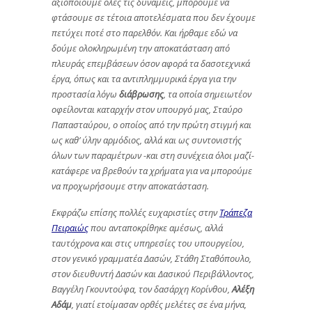
αξιοποιούμε όλες τις δυνάμεις, μπορούμε να
φτάσουμε σε τέτοια αποτελέσματα που δεν έχουμε
πετύχει ποτέ στο παρελθόν. Και ήρθαμε εδώ να
δούμε ολοκληρωμένη την αποκατάσταση από
πλευράς επεμβάσεων όσον αφορά τα δασοτεχνικά
έργα, όπως και τα αντιπλημμυρικά έργα για την
προστασία λόγω
διάβρωσης
, τα οποία σημειωτέον
οφείλονται καταρχήν στον υπουργό μας, Σταύρο
Παπασταύρου, ο οποίος από την πρώτη στιγμή και
ως καθ’ ύλην αρμόδιος, αλλά και ως συντονιστής
όλων των παραμέτρων -και στη συνέχεια όλοι μαζί-
κατάφερε να βρεθούν τα χρήματα για να μπορούμε
να προχωρήσουμε στην αποκατάσταση.
Εκφράζω επίσης πολλές ευχαριστίες στην
Τράπεζα
Πειραιώς
που ανταποκρίθηκε αμέσως, αλλά
ταυτόχρονα και στις υπηρεσίες του υπουργείου,
στον γενικό γραμματέα Δασών, Στάθη Σταθόπουλο,
στον
διευθυντή Δασών και Δασικού Περιβάλλοντος,
Βαγγέλη Γκουντούφα, τον δασάρχη Κορίνθου,
Αλέξη
Αδάμ
, γιατί ετοίμασαν ορθές μελέτες σε ένα μήνα,