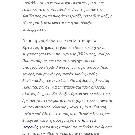
προλάβουμε το χειμώνα και τα καταφέραμε. Και
έδωσαν ένα μήνυμα ελπίδας. Αναπτέρωσαν την
ελπίδα μας για το πώς όταν εργαζόμαστε όλοι μαζί, ο
τόπος μας
ξαναγεννιέται
και η αισιοδοξία
επανέρχεται».
Ο υπουργός Υποδομών και Μεταφορών,
Χρίστος Δήμας,
δήλωσε:
«
Θέλω καταρχήν να
ευχαριστήσω τον υπουργό Περιβάλλοντος, Σταύρο
Παπασταύρου, και την πολιτική ηγεσία του
υπουργείου Περιβάλλοντος, τον υφυπουργό, Νίκο
Ταγαρά, τον γε
νικό γραμματέα Δασών, Στάθη
Σταθόπουλο, τον γενικό διευθυντή Δασών, Βαγγέλη
Γκουντούφα, όχι για την παρουσία τους σήμερα,
αλλά κυρίως, επειδή έδειξαν
άμεσα
αντανακλαστικά.
Αμέσως μετά την φωτιά που είχαμε στην Στυμφαλία
και τον Φενεό το καλοκαίρι, κάναμε μία συζήτηση,
πρώτα από όλα με το υπουργείο Περιβάλλοντος και
Ενέργειας και στη συνέχεια με την
Τράπεζα
Πειραιώς
για το πώς μπορούμε να δράσουμε άμεσα,
ώστε να προλάβουμε πρώτα τον χειμώνα και