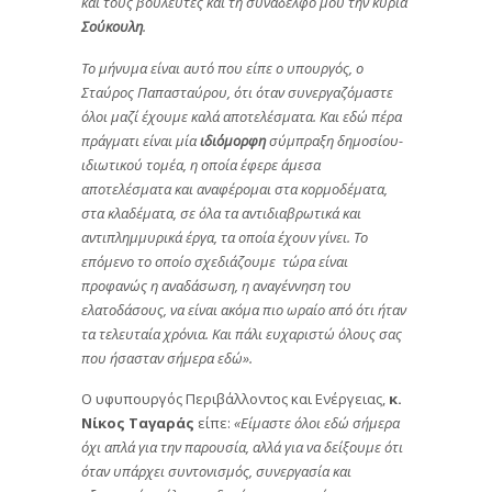
και τους βουλευτές και τη συνάδελφό μου την κυρία
Σούκουλη
.
Το μήνυμα είναι αυτό που είπε ο υπουργός, ο
Σταύρος Παπασταύρου, ότι όταν συνεργαζόμαστε
όλοι μαζί έχουμε καλά αποτελέσματα. Και εδώ πέρα
πράγματι είναι μία
ιδιόμορφη
σύμπραξη δημοσίου-
ιδιωτικού τομέα, η οποία έφερε άμεσα
αποτελέσματα και αναφέρομαι στα κορμοδέματα,
στα κλαδέματα, σε όλα τα αντιδιαβρωτικά και
αντιπλημμυρικά έργα, τα οποία έχουν γίνει. Το
επόμενο το οποίο σχεδιάζουμε τώρα είναι
προφανώς η αναδάσωση, η αναγέννηση του
ελατοδάσους, να είναι ακόμα πιο ωραίο από ότι ήταν
τα τελευταία χρόνια
.
Και πάλι ευχαριστώ όλους σας
που ήσασταν σήμερα εδώ
»
.
Ο υφυπουργός Περιβάλλοντος και Ενέργειας,
κ.
Νίκος Ταγαράς
είπε:
«Είμαστε όλοι εδώ σήμερα
όχι απλά για την παρουσία, αλλά για να δείξουμε ότι
όταν υπάρχει συντονισμός, συνεργασία και