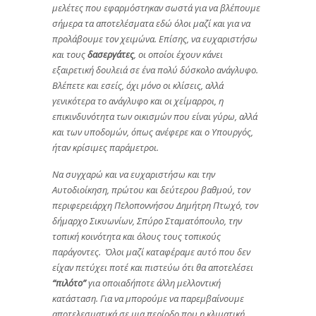
μελέτες που εφαρμόστηκαν σωστά για να βλέπουμε
σήμερα τα αποτελέσματα εδώ όλοι μαζί και για να
προλάβουμε τον χειμώνα. Επίσης, να ευχαριστήσω
και τους
δασεργάτες
, οι οποίοι έχουν κάνει
εξαιρετική δουλειά σε ένα πολύ δύσκολο ανάγλυφο.
Βλέπετε και εσείς, όχι μόνο οι κλίσεις, αλλά
γενικότερα το ανάγλυφο και οι χείμαρροι, η
επικινδυνότητα των οικισμών που είναι γύρω, αλλά
και των υποδομών, όπως ανέφερε και ο Υπουργός,
ήταν κρίσιμες παράμετροι.
Να συγχαρώ και να ευχαριστήσω και την
Αυτοδιοίκηση, πρώτου και δεύτερου βαθμού, τον
περιφερειάρχη Πελοποννήσου Δημήτρη Πτωχό, τον
δήμαρχο Σικυωνίων, Σπύρο Σταματόπουλο, την
τοπική κοινότητα και όλους τους τοπικούς
παράγοντες. Όλοι μαζί καταφέραμε αυτό που δεν
είχαν πετύχει ποτέ και πιστεύω ότι θα αποτελέσει
“πιλότο”
για οποιαδήποτε άλλη μελλοντική
κατάσταση. Για να μπορούμε να παρεμβαίνουμε
αποτελεσματικά σε μια περίοδο που η κλιματική