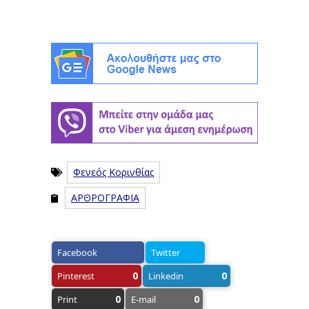
Φενεός Κορινθίας
ΑΡΘΡΟΓΡΑΦΙΑ
Facebook
Twitter
0
0
Pinterest
Linkedin
0
0
Print
E-mail