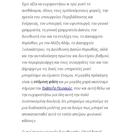
Έχει αξία να ευχαριστήσω κι εγώ γιατί το
αισθάνομαι, όλους τους εμπλεκόμενους φορείς, την
ηγεσία του υπουργείου Περιβάλλοντος και
Ενέργειας, τον υπουργό, τον υφυπουργό, τον γενικό
γραμματέα, τη γενική γραμματεία Δασών, τον
διευθυντή του και τα στελέχη του, το Δασαρχείο
Κορίνθου, με τον Αλέξη Αδάμ, το Δασαρχείο
Ξυλοκάστρου, τη Διεύθυνση Δασών Κορινθίας, αλλά
και την αυτοδιοίκηση πρώτου και δευτέρου βαθμού,
τον περιφερειάρχη και τους συνεργάτες του και τον
Δήμαρχο με τις δικές του υπηρεσίες γιατί
μπορέσαμε να είμαστε έτοιμοι. Η μεγάλη πρόκληση
είναι η
επόμενη φάση
και με μεγάλη χαρά ακούσαμε
σήμερα την
Τράπεζα Πειραιώς
, που και αυτή θέλω να
την ευχαριστήσω για όλη αυτή την πολύ
συντονισμένη δουλειά, ότι μπορούμε να μπούμε σε
μια διαδικασία μελέτης για να δούμε πως μπορεί να
αποκατασταθεί αυτό το τοπίο απείρου φυσικού
κάλους».
Ο ανώτερος γενικός διευθυντής, Chief Retail