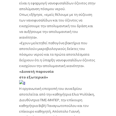
είναι η εφαρμογή νανοφυσαλίδων όζοντος στην
απολύμανση πόσιμου νερού.
Οπως εξήγησε, «εμείς θέλουμε με τη σύζευση
των νανοφυσαλίδων και του όζοντος να
ενισχύσουμε την απολυμαντική του δράση και
να αυξήσουμε την απολυμαντική του
ικανότητα».
«Εχουν μελετηθεί παθογόνα βακτήρια που
αποτελούν μικροβιολογικούς δείκτες του
πόσιμου νερού και τα πρώτα αποτελέσματα
δείχνουν ότι η ύπαρξη νανοφυσαλίδων όζοντος
ενισχύουν την απολυμαντική ικανότητα».
«Δυνατή παρουσία
στο εξωτερικό»
Η οργανωτική επιτροπή του συνεδρίου
αποτελείται από την καθηγήτρια Ελια Ψυλλάκη,
Διευθύντρια ΠΜΣ-ΜΗΠΕΡ, την επίκουρη
καθηγήτρια Βιβή Παναγιωτοπούλου και τον
επίκουρο καθηγητή, Απόστολο Γιαννή.