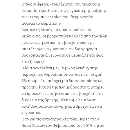
Οπως ανέφερε, «τουλάχιστον την τελευταία
δεκαετία, εξαιτίας και της μεγαλύτερης αύξησης
των εκπομπών αερίων του θερμοκηπίου
αλλάζει το κλίμα. Στην
Ανατολική Μεσόγειο παρατηρούνται ότι
μειώνονται οι βροχοπτώσεις αλλά από την άλλη
εντείνεται η ένταση της βροχόπτωσης με
αποτέλεσμα να γίνονται αιφνίδια γρήγορα
βροχοπτωτικά γεγονότα σε μερικά λεπτά έως
και έξι ώρες».
Η ίδια ασχολείται με μία μικρή λεκάνη στην
περιοχή της Αλμυρίδας όπου «αυτή τη στιγμή
βλέπουμε ότι υπάρχει μια διαφοροποίηση ως
προς την ένταση της πλημμύρας στο τι μπορεί
να προκαλέσει, στην ένταση της βροχής ή στη
διάρκεια της βροχής. Βλέπουμε λοιπόν ότι
συνήθως υφίστανται γρήγορα βροχοπτωτικά
γεγονότα».
Οσο για τις καταστροφικές πλημμύρες στον
Νομό Χανίων τον Φεβρουάριο του 2019, «ήταν