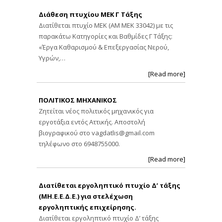
Διάθεση πτυχίου ΜΕΚ Γ Τάξης
Διατίθεται πτυχίο ΜΕΚ (ΑΜ ΜΕΚ 33042) με τις
παρακάτω Κατηγορίες και Βαθμίδες Γ Τάξης:
«Έργα Καθαρισμού & Επεξεργασίας Νερού,
Υγρών,…
[Read more]
ΠΟΛΙΤΙΚΟΣ ΜΗΧΑΝΙΚΟΣ
Ζητείται νέος πολιτικός μηχανικός για
εργοτάξια εντός Αττικής. Αποστολή
βιογραφικού στο
vagdatlis@gmail.com
τηλέφωνο στο 6948755000.
[Read more]
Διατίθεται εργοληπτικό πτυχίο Δ’ τάξης
(ΜΗ.Ε.Ε.Δ.Ε.) για στελέχωση
εργοληπτικής επιχείρησης.
Διατίθεται εργοληπτικό πτυχίο Δ’ τάξης