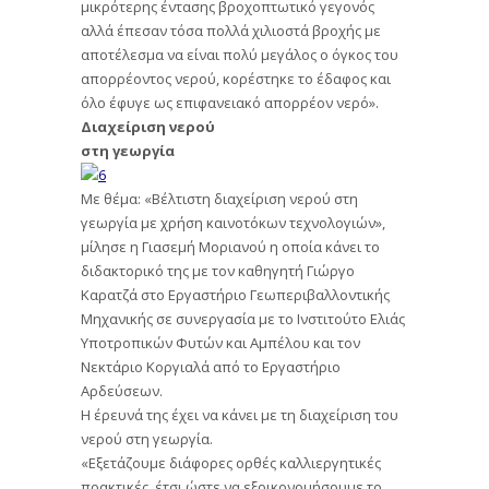
μικρότερης έντασης βροχοπτωτικό γεγονός
αλλά έπεσαν τόσα πολλά χιλιοστά βροχής με
αποτέλεσμα να είναι πολύ μεγάλος ο όγκος του
απορρέοντος νερού, κορέστηκε το έδαφος και
όλο έφυγε ως επιφανειακό απορρέον νερό».
Διαχείριση νερού
στη γεωργία
Με θέμα: «Βέλτιστη διαχείριση νερού στη
γεωργία με χρήση καινοτόκων τεχνολογιών»,
μίλησε η Γιασεμή Μοριανού η οποία κάνει το
διδακτορικό της με τον καθηγητή Γιώργο
Καρατζά στο Εργαστήριο Γεωπεριβαλλοντικής
Μηχανικής σε συνεργασία με το Ινστιτούτο Ελιάς
Υποτροπικών Φυτών και Αμπέλου και τον
Νεκτάριο Κοργιαλά από το Εργαστήριο
Αρδεύσεων.
Η έρευνά της έχει να κάνει με τη διαχείριση του
νερού στη γεωργία.
«Εξετάζουμε διάφορες ορθές καλλιεργητικές
πρακτικές, έτσι ώστε να εξοικονομήσουμε το