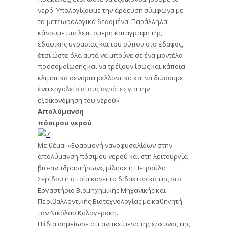
νερό. Υπολογίζουμε την άρδευση σύμφωνα με
τα μετεωρολογικά δεδομένα. Παράλληλα,
κάνουμε μια λεπτομερή καταγραφή της
εδαφικής υγρασίας και του ρύπου στο έδαφος,
έτσι ώστε όλα αυτά να μπούνε σε ένα μοντέλο
προσομοίωσης και να τρέξουν ίσως και κάποια
κλιματικά σενάρια μελλοντικά και να δώσουμε
ένα εργαλείο στους αγρότες για την
εξοικονόμηση του νερού».
Απολύμανση
πόσιμου νερού
Με θέμα: «Εφαρμογή νανοφυσαλίδων στην
απολύμανση πόσιμου νερού και στη λειτουργία
βιο-αντιδραστήρων», μίλησε η Πετρούλα
Σερίδου η οποία κάνει το διδακτορικό της στο
Εργαστήριο Βιομηχημικής Μηχανικής και
Περιβαλλοντικής Βιοτεχνολογίας με καθηγητή
τον Νικόλαο Καλογεράκη.
Η ίδια σημείωσε ότι αντικείμενο της έρευνάς της