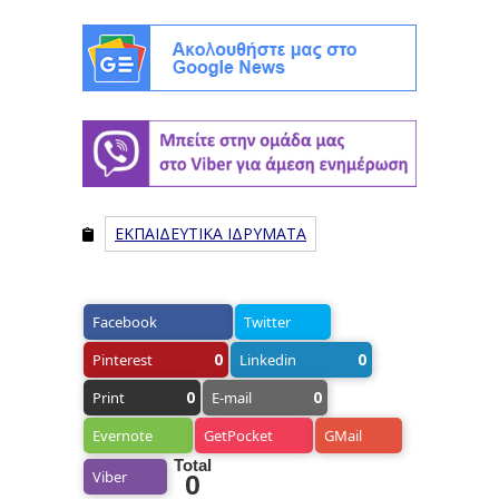
ΕΚΠΑΙΔΕΥΤΙΚΑ ΙΔΡΥΜΑΤΑ
Facebook
Twitter
0
0
Pinterest
Linkedin
0
0
Print
E-mail
Evernote
GetPocket
GMail
Total
Viber
0