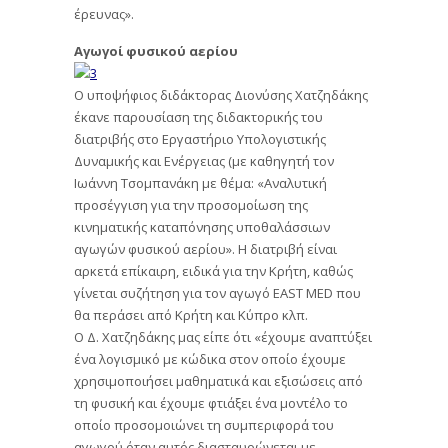
έρευνας».
Αγωγοί φυσικού αερίου
Ο υποψήφιος διδάκτορας Διονύσης Χατζηδάκης
έκανε παρουσίαση της διδακτορικής του
διατριβής στο Εργαστήριο Υπολογιστικής
Δυναμικής και Ενέργειας (με καθηγητή τον
Ιωάννη Τσομπανάκη με θέμα: «Αναλυτική
προσέγγιση για την προσομοίωση της
κινηματικής καταπόνησης υποθαλάσσιων
αγωγών φυσικού αερίου». Η διατριβή είναι
αρκετά επίκαιρη, ειδικά για την Κρήτη, καθώς
γίνεται συζήτηση για τον αγωγό EAST MED που
θα περάσει από Κρήτη και Κύπρο κλπ.
Ο Δ. Χατζηδάκης μας είπε ότι «έχουμε αναπτύξει
ένα λογισμικό με κώδικα στον οποίο έχουμε
χρησιμοποιήσει μαθηματικά και εξισώσεις από
τη φυσική και έχουμε φτιάξει ένα μοντέλο το
οποίο προσομοιώνει τη συμπεριφορά του
αγωγού όταν αυτός διασταυρώνεται με