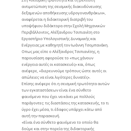
αντιμετώπιση της σεισμικής διακινδύνευσης
δεξαμενών αποθήκευσης υδρογονανθράκων»,
αναφέρεται η διδακτορική διατριβή του
υποψήφιου διδάκτορα στην Σχολή Μηχανικών
Περιβάλλοντος, Αλέξανδρου Τσιπιανίτη στο
Εργαστήριο Υπολογιστικής Δυναμικής και
Ενέργειας με καθηγητή τον Ιωάννη Τσομπανάκη.
Οπως μας είπε ο Αλέξανδρος Τσιπιανίτης, η
παρουσίαση αφορούσε το «πως χάνουν
ενέργεια αυτές οι κατασκευές» και, όπως
ανέφερε, «διερευνούμε τρόπους ώστε αυτές οι
απώλειες να είναι λιγότερες δυνατές».
Επίσης ανέφερε ότι η σεισμική τρωτότητα αυτών
των εγκαταστάσεων είναι ένα σύνθετο
φαινόμενο που έχει να κάνει με πολλούς
παράγοντες: τις διαστάσεις της κατασκευής, το τι
ύγρο έχει μέσα, τι έδαφος υπάρχει κάτω από
αυτή την παρασκευή.
«Είναι ένα σύνθετο φαινόμενο το οποίο θα
δούμε και στην πορεία της διδακτορικής