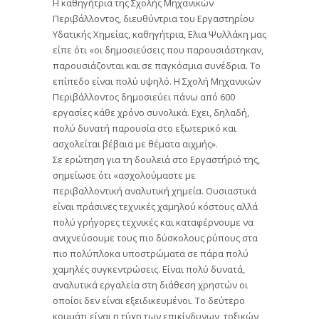
Η καθηγήτρια της Σχολής Μηχανικών
Περιβάλλοντος, διευθύντρια του Εργαστηρίου
Υδατικής Χημείας, καθηγήτρια, Ελια Ψυλλάκη μας
είπε ότι «οι δημοσιεύσεις που παρουσιάστηκαν,
παρουσιάζονται και σε παγκόσμια συνέδρια. Το
επίπεδο είναι πολύ υψηλό. Η Σχολή Μηχανικών
Περιβάλλοντος δημοσιεύει πάνω από 600
εργασίες κάθε χρόνο συνολικά. Εχει, δηλαδή,
πολύ δυνατή παρουσία στο εξωτερικό και
ασχολείται βέβαια με θέματα αιχμής».
Σε ερώτηση για τη δουλειά στο Εργαστήριό της,
σημείωσε ότι «ασχολούμαστε με
περιβαλλοντική αναλυτική χημεία. Ουσιαστικά
είναι πράσινες τεχνικές χαμηλού κόστους αλλά
πολύ γρήγορες τεχνικές και καταφέρνουμε να
ανιχνεύσουμε τους πιο δύσκολους ρύπους στα
πιο πολύπλοκα υποστρώματα σε πάρα πολύ
χαμηλές συγκεντρώσεις. Είναι πολύ δυνατά,
αναλυτικά εργαλεία στη διάθεση χρηστών οι
οποίοι δεν είναι εξειδικευμένοι. Το δεύτερο
κομμάτι είναι η τύχη των επικίνδυνων, τοξικών