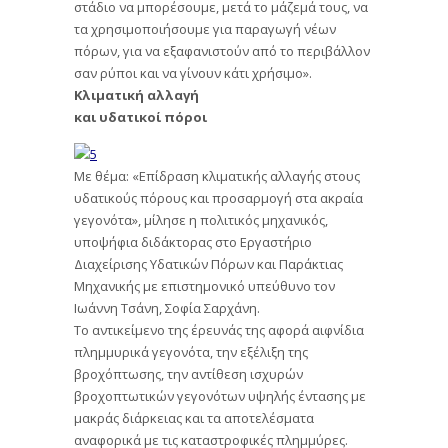
στάδιο να μπορέσουμε, μετά το μάζεμά τους, να
τα χρησιμοποιήσουμε για παραγωγή νέων
πόρων, για να εξαφανιστούν από το περιβάλλον
σαν ρύποι και να γίνουν κάτι χρήσιμο».
Κλιματική αλλαγή
και υδατικοί πόροι
Με θέμα: «Επίδραση κλιματικής αλλαγής στους
υδατικούς πόρους και προσαρμογή στα ακραία
γεγονότα», μίλησε η πολιτικός μηχανικός,
υποψήφια διδάκτορας στο Εργαστήριο
Διαχείρισης Υδατικών Πόρων και Παράκτιας
Μηχανικής με επιστημονικό υπεύθυνο τον
Ιωάννη Τσάνη, Σοφία Σαρχάνη.
Το αντικείμενο της έρευνάς της αφορά αιφνίδια
πλημμυρικά γεγονότα, την εξέλιξη της
βροχόπτωσης, την αντίθεση ισχυρών
βροχοπτωτικών γεγονότων υψηλής έντασης με
μακράς διάρκειας και τα αποτελέσματα
αναφορικά με τις καταστροφικές πλημμύρες.