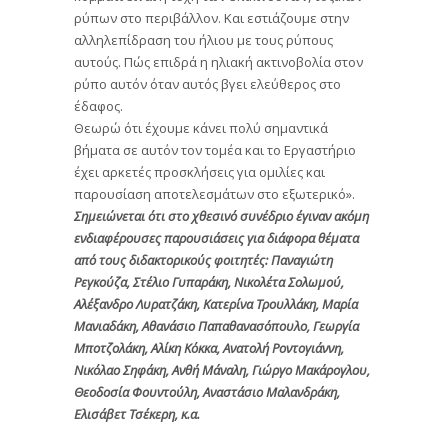
ρύπων στο περιβάλλον. Και εστιάζουμε στην
αλληλεπίδραση του ήλιου με τους ρύπους
αυτούς. Πώς επιδρά η ηλιακή ακτινοβολία στον
ρύπο αυτόν όταν αυτός βγει ελεύθερος στο
έδαφος.
Θεωρώ ότι έχουμε κάνει πολύ σημαντικά
βήματα σε αυτόν τον τομέα και το Εργαστήριο
έχει αρκετές προσκλήσεις για ομιλίες και
παρουσίαση αποτελεσμάτων στο εξωτερικό».
Σημειώνεται ότι στο χθεσινό συνέδριο έγιναν ακόμη
ενδιαφέρουσες παρουσιάσεις για διάφορα θέματα
από τους διδακτορικούς φοιτητές: Παναγιώτη
Ρεγκούζα, Στέλιο Γυπαράκη, Νικολέτα Σολωμού,
Αλέξανδρο Λυρατζάκη, Κατερίνα Τρουλλάκη, Μαρία
Μανιαδάκη, Αθανάσιο Παπαθανασόπουλο, Γεωργία
Μποτζολάκη, Αλίκη Κόκκα, Ανατολή Ροντογιάννη,
Νικόλαο Σηφάκη, Ανθή Μάναλη, Γιώργο Μακάρογλου,
Θεοδοσία Φουντούλη, Αναστάσιο Μαλανδράκη,
Ελισάβετ Τσέκερη, κ.α.