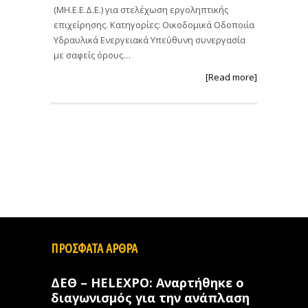
(ΜΗ.Ε.Ε.Δ.Ε.) για στελέχωση εργοληπτικής
επιχείρησης. Κατηγορίες: Οικοδομικά Οδοποιία
Υδραυλικά Ενεργειακά Υπεύθυνη συνεργασία
με σαφείς όρους…
[Read more]
ΠΡΟΣΦΑΤΑ ΑΡΘΡΑ
ΔΕΘ – HELEXPO: Αναρτήθηκε ο
διαγωνισμός για την ανάπλαση