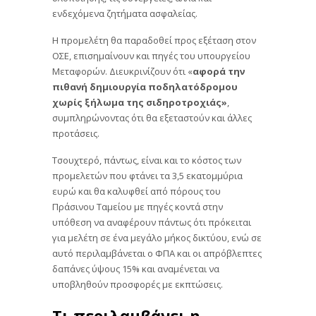
ενδεχόμενα ζητήματα ασφαλείας.
Η προμελέτη θα παραδοθεί προς εξέταση στον
ΟΣΕ, επισημαίνουν και πηγές του υπουργείου
Μεταφορών. Διευκρινίζουν ότι «
αφορά την
πιθανή δημιουργία ποδηλατόδρομου
χωρίς ξήλωμα της σιδηροτροχιάς»
,
συμπληρώνοντας ότι θα εξεταστούν και άλλες
προτάσεις.
Τσουχτερό, πάντως, είναι και το κόστος των
προμελετών που φτάνει τα 3,5 εκατομμύρια
ευρώ και θα καλυφθεί από πόρους του
Πράσινου Ταμείου με πηγές κοντά στην
υπόθεση να αναφέρουν πάντως ότι πρόκειται
για μελέτη σε ένα μεγάλο μήκος δικτύου, ενώ σε
αυτό περιλαμβάνεται ο ΦΠΑ και οι απρόβλεπτες
δαπάνες ύψους 15% και αναμένεται να
υποβληθούν προσφορές με εκπτώσεις.
Τι περιλαμβάνει η