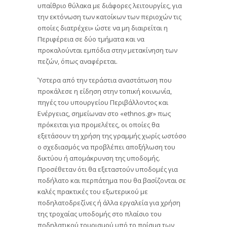
υπαίθριο θύλακα με διάφορες λειτουργίες, για
την εκτόνωση των κατοίκων των περιοχών τις
οποίες διατρέχει» ώστε να μη διαιρείται η
Περιφέρεια σε δύο τμήματα και να
προκαλούνται εμπόδια στην μετακίνηση των
πεζών, όπως αναφέρεται.
Ύστερα από την τεράστια αναστάτωση που
προκάλεσε η είδηση στην τοπική κοινωνία,
πηγές του υπουργείου Περιβάλλοντος και
Ενέργειας, σημείωναν στο «ethnos.gr» πως
πρόκειται για προμελέτες, οι οποίες θα
εξετάσουν τη χρήση της γραμμής χωρίς ωστόσο
ο σχεδιασμός να προβλέπει αποξήλωση του
δικτύου ή απομάκρυνση της υποδομής.
Προσέθεταν ότι θα εξεταστούν υποδομές για
ποδήλατο και περπάτημα που θα βασίζονται σε
καλές πρακτικές του εξωτερικού με
ποδηλατοδρεζίνες ή άλλα εργαλεία για χρήση
της τροχαίας υποδομής στο πλαίσιο του
ποδηλατικού τουρισμού υπό το πρίσμα των