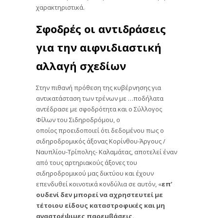
χαρακτηριστικά.
Σφοδρές οι αντιδράσεις
για την αιφνιδιαστική
αλλαγή σχεδίων
Στην πιθανή πρόθεση της κυβέρνησης για
αντικατάσταση των τρένων με …ποδήλατα
αντέδρασε με σφοδρότητα και ο Σύλλογος
Φίλων του Σιδηροδρόμου, ο
οποίος προειδοποιεί ότι δεδομένου πως ο
σιδηροδρομικός άξονας Κορίνθου-Άργους /
Ναυπλίου-Τρίπολης- Καλαμάτας, αποτελεί έναν
από τους αρτηριακούς άξονες του
σιδηροδρομικού μας δικτύου και έχουν
επενδυθεί κοινοτικά κονδύλια σε αυτόν, «
επ’
ουδενί δεν μπορεί να αχρηστευτεί με
τέτοιου είδους καταστροφικές και μη
αναστρέψιμες παρεμβάσεις.