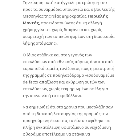
Την κίνηση αυτή κατήγγειλε με ερώτησή του
προς τα συναρμόδια υπουργεία και ο βουλευτής
Μεσσηνίας της Νέας Δημοκρατίας,
Περικλής
Μαντάς
, προειδοποιώντας ότι «η αλλαγή
χρήσης γίνεται χωρίς διαφάνεια και χωρίς
συμμετοχή των τοπικών φορέων στη διαδικασία
λήψης απόφασης».
Ο ίδιος στάθηκε και στο γεγονός των
επενδύσεων από εθνικούς πόρους όσο και από
ευρωπαϊκά ταμεία, τονίζοντας πως η μετατροπή
της γραμμής σε ποδηλατόδρομο «ισοδυναμεί με
de facto απαξίωση και ακύρωση αυτών των
επενδύσεων, χωρίς τεκμηριωμένα οφέλη για
την κοινωνία ή το περιβάλλον».
Να σημειωθεί ότι στα χρόνια που μεσολάβησαν
από τη διακοπή λειτουργίας της γραμμής την
προηγούμενη δεκαετία, το δίκτυο αφέθηκε σε
πλήρη εγκατάλειψη υφιστάμενο συνεχιζόμενη
φθορά με αποτέλεσμα να φτάνει να