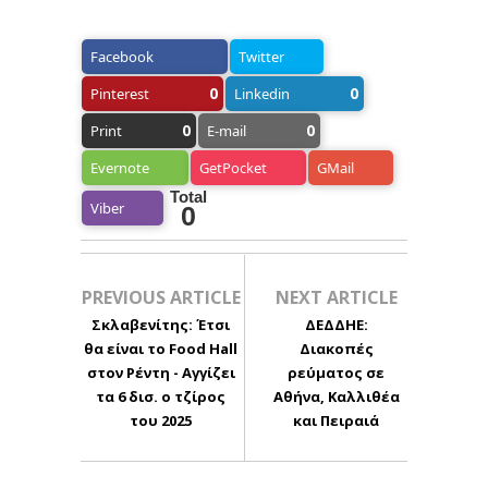
Facebook
Twitter
0
0
Pinterest
Linkedin
0
0
Print
E-mail
Evernote
GetPocket
GMail
Total
Viber
0
PREVIOUS ARTICLE
NEXT ARTICLE
Σκλαβενίτης: Έτσι
ΔΕΔΔΗΕ:
θα είναι το Food Hall
Διακοπές
στον Ρέντη - Αγγίζει
ρεύματος σε
τα 6 δισ. ο τζίρος
Αθήνα, Καλλιθέα
του 2025
και Πειραιά