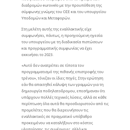
διαδρομών eurovelo με την προυπόθεση της
σύμφωνης γνώμης του ΟΣΕ και του υπουργείου
Υποδομών και Μεταφορών.
Στη μελέτη αυτής της εναλλακτικής είχε
συμφωνήσει, πάντως, η προηγούμενη ηγεσία
του υπουργείου με τη διαδικασία πιστώσεων
και προγραμματικής συμφωνίας να έχει
εκκινήσει το 2023.
«Αυτό δεν ανατρέπει σε τίποτα τον
προγραμματισμό της πιθανής επιστροφής του
τρένου», τόνιζαν οι ίδιες πηγές. Στην ερώτηση
εάν θα απαιτηθεί κάλυψη των γραμμών για τη
δημιουργία ποδηλατοδρομου, επεσήμαναν ότι
υπάρχουν πολλές τεχνικές λύσεις, αλλά σε κάθε
περίπτωση όλα αυτά θα προσδιοριστούν από τις
προμελέτες που θα διερευνήσουν τις
εναλλακτικές σε πραγματικό υπόβαθρο
προκειμένου να καταλήξουν στο κόστος
υλοποίησης, τις συνέργειες, αλλά και