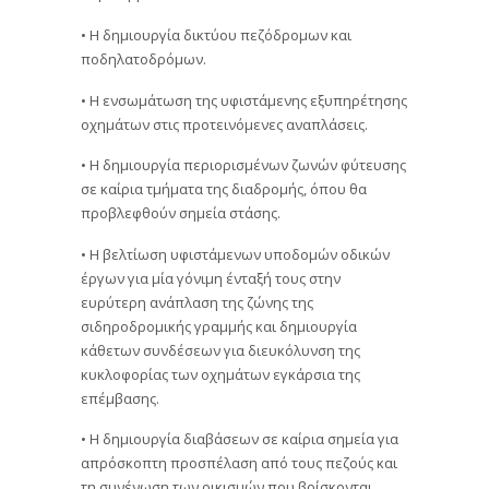
• Η δημιουργία δικτύου πεζόδρομων και
ποδηλατοδρόμων.
• Η ενσωμάτωση της υφιστάμενης εξυπηρέτησης
οχημάτων στις προτεινόμενες αναπλάσεις.
• Η δημιουργία περιορισμένων ζωνών φύτευσης
σε καίρια τμήματα της διαδρομής, όπου θα
προβλεφθούν σημεία στάσης.
• Η βελτίωση υφιστάμενων υποδομών οδικών
έργων για μία γόνιμη ένταξή τους στην
ευρύτερη ανάπλαση της ζώνης της
σιδηροδρομικής γραμμής και δημιουργία
κάθετων συνδέσεων για διευκόλυνση της
κυκλοφορίας των οχημάτων εγκάρσια της
επέμβασης.
• Η δημιουργία διαβάσεων σε καίρια σημεία για
απρόσκοπτη προσπέλαση από τους πεζούς και
τη συνένωση των οικισμών που βρίσκονται