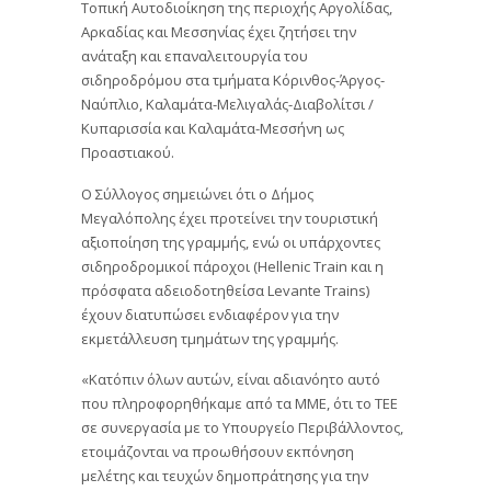
Τοπική Αυτοδιοίκηση της περιοχής Αργολίδας,
Αρκαδίας και Μεσσηνίας έχει ζητήσει την
ανάταξη και επαναλειτουργία του
σιδηροδρόμου στα τμήματα Κόρινθος-Άργος-
Ναύπλιο, Καλαμάτα-Μελιγαλάς-Διαβολίτσι /
Κυπαρισσία και Καλαμάτα-Μεσσήνη ως
Προαστιακού.
Ο Σύλλογος σημειώνει ότι ο Δήμος
Μεγαλόπολης έχει προτείνει την τουριστική
αξιοποίηση της γραμμής, ενώ οι υπάρχοντες
σιδηροδρομικοί πάροχοι (Hellenic Train και η
πρόσφατα αδειοδοτηθείσα Levante Trains)
έχουν διατυπώσει ενδιαφέρον για την
εκμετάλλευση τμημάτων της γραμμής.
«Κατόπιν όλων αυτών, είναι αδιανόητο αυτό
που πληροφορηθήκαμε από τα ΜΜΕ, ότι το ΤΕΕ
σε συνεργασία με το Υπουργείο Περιβάλλοντος,
ετοιμάζονται να προωθήσουν εκπόνηση
μελέτης και τευχών δημοπράτησης για την