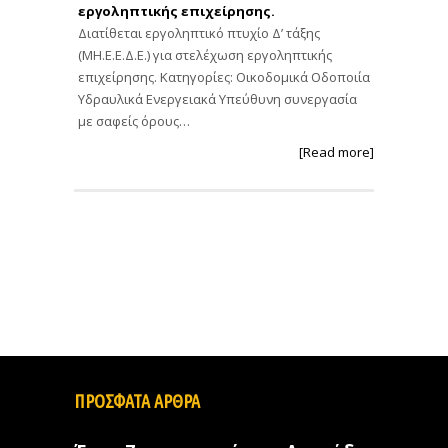
εργοληπτικής επιχείρησης.
Διατίθεται εργοληπτικό πτυχίο Δ’ τάξης
(ΜΗ.Ε.Ε.Δ.Ε.) για στελέχωση εργοληπτικής
επιχείρησης. Κατηγορίες: Οικοδομικά Οδοποιία
Υδραυλικά Ενεργειακά Υπεύθυνη συνεργασία
με σαφείς όρους…
[Read more]
ΠΡΟΣΦΑΤΑ ΑΡΘΡΑ