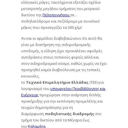
ελληνικές ράγες, ταυτόχρονα εξετάζει σχέδια
μετατροπής μεγάλου τμήματος του μετρικού
δικτύου της
Πελοποννήσου
σε…
ποδηλατόδρομο και πεζόδρομο με συνολικό
μήκος που προσεγγίζει τα 300 χλμ!
Αν και οι αρμόδιοι διαβεβαιώνουν ότι αυτό θα
γίνει με διατήρηση της σιδηροδρομικής
υποδομής, η είδηση έχει προκαλέσει σφοδρές
αντιδράσεις στους τοπικούς φορείς αλλά και
στον σιδηροδρομικό κόσμο, καθώς χωρίς να έχει
προηγηθεί καμία διαβούλευση με τις τοπικές
κοινωνίες,
το
Τεχνικό
Επιμελητήριο
Ελλάδας
(ΤΕΕ) για
λογαριασμό του
υπουργείου Περιβάλλοντος και
Ενέργειας
προχώρησε στην ανάρτηση διπλής
προκήρυξης για την εκπόνηση προμελέτης και
τευχών δημοπράτησης για τη
διαμόρφωση
ποδηλατικής διαδρομής
στο
τμήμα του δικτύου από τα Μέγαρα έως
την
Καλαμάτα
.