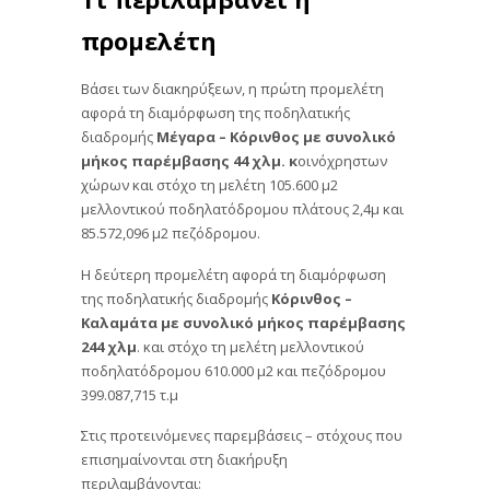
προμελέτη
Βάσει των διακηρύξεων, η πρώτη προμελέτη
αφορά τη διαμόρφωση της ποδηλατικής
διαδρομής
Μέγαρα – Κόρινθος με συνολικό
μήκος παρέμβασης 44 χλμ. κ
οινόχρηστων
χώρων και στόχο τη μελέτη 105.600 μ2
μελλοντικού ποδηλατόδρομου πλάτους 2,4μ και
85.572,096 μ2 πεζόδρομου.
Η δεύτερη προμελέτη αφορά τη διαμόρφωση
της ποδηλατικής διαδρομής
Κόρινθος –
Καλαμάτα με συνολικό μήκος παρέμβασης
244 χλμ
. και στόχο τη μελέτη μελλοντικού
ποδηλατόδρομου 610.000 μ2 και πεζόδρομου
399.087,715 τ.μ
Στις προτεινόμενες παρεμβάσεις – στόχους που
επισημαίνονται στη διακήρυξη
περιλαμβάνονται: