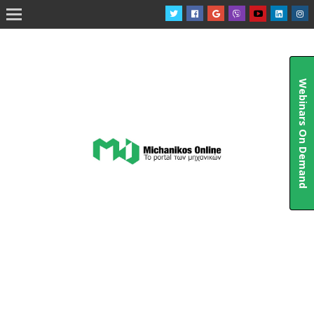

Webinars On Demand