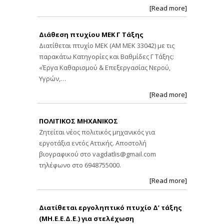
[Read more]
Διάθεση πτυχίου ΜΕΚ Γ Τάξης
Διατίθεται πτυχίο ΜΕΚ (ΑΜ ΜΕΚ 33042) με τις
παρακάτω Κατηγορίες και Βαθμίδες Γ Τάξης:
«Έργα Καθαρισμού & Επεξεργασίας Νερού,
Υγρών,…
[Read more]
ΠΟΛΙΤΙΚΟΣ ΜΗΧΑΝΙΚΟΣ
Ζητείται νέος πολιτικός μηχανικός για
εργοτάξια εντός Αττικής. Αποστολή
βιογραφικού στο
vagdatlis@gmail.com
τηλέφωνο στο 6948755000.
[Read more]
Διατίθεται εργοληπτικό πτυχίο Δ’ τάξης
(ΜΗ.Ε.Ε.Δ.Ε.) για στελέχωση