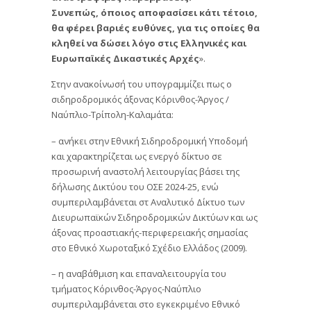
Συνεπώς, όποιος αποφασίσει κάτι τέτοιο,
θα φέρει βαριές ευθύνες, για τις οποίες θα
κληθεί να δώσει λόγο στις Ελληνικές και
Ευρωπαϊκές Δικαστικές Αρχές
».
Στην ανακοίνωσή του υπογραμμίζει πως ο
σιδηροδρομικός άξονας Κόρινθος-Άργος /
Ναύπλιο-Τρίπολη-Καλαμάτα:
– ανήκει στην Εθνική Σιδηροδρομική Υποδομή
και χαρακτηρίζεται ως ενεργό δίκτυο σε
προσωρινή αναστολή λειτουργίας βάσει της
δήλωσης Δικτύου του ΟΣΕ 2024-25, ενώ
συμπεριλαμβάνεται στ Αναλυτικό Δίκτυο των
Διευρωπαϊκών Σιδηροδρομικών Δικτύων και ως
άξονας προαστιακής-περιφερειακής σημασίας
στο Εθνικό Χωροταξικό Σχέδιο Ελλάδος (2009).
– η αναβάθμιση και επαναλειτουργία του
τμήματος Κόρινθος-Άργος-Ναύπλιο
συμπεριλαμβάνεται στο εγκεκριμένο Εθνικό