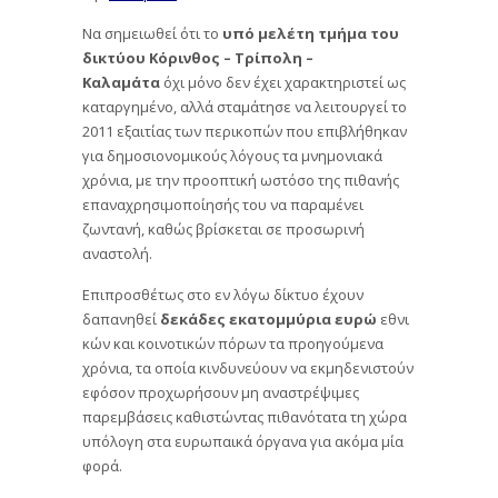
Να σημειωθεί ότι το
υπό μελέτη τμήμα του
δικτύου Κόρινθος – Τρίπολη –
Καλαμάτα
όχι μόνο δεν έχει χαρακτηριστεί ως
καταργημένο, αλλά σταμάτησε να λειτουργεί το
2011 εξαιτίας των περικοπών που επιβλήθηκαν
για δημοσιονομικούς λόγους τα μνημονιακά
χρόνια, με την προοπτική ωστόσο της πιθανής
επαναχρησιμοποίησής του να παραμένει
ζωντανή, καθώς βρίσκεται σε προσωρινή
αναστολή.
Επιπροσθέτως στο εν λόγω δίκτυο έχουν
δαπανηθεί
δεκάδες
εκατομμύρια
ευρώ
εθνι
κών και κοινοτικών πόρων τα προηγούμενα
χρόνια, τα οποία κινδυνεύουν να εκμηδενιστούν
εφόσον προχωρήσουν μη αναστρέψιμες
παρεμβάσεις καθιστώντας πιθανότατα τη χώρα
υπόλογη στα ευρωπαικά όργανα για ακόμα μία
φορά.