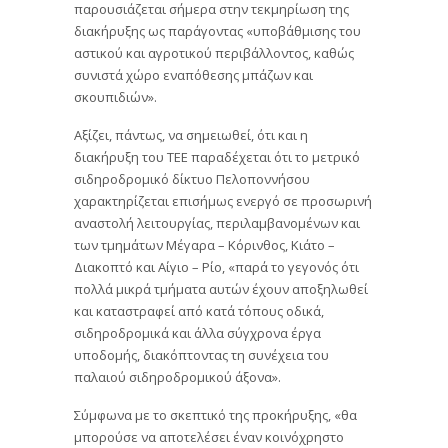
παρουσιάζεται σήμερα στην τεκμηρίωση της
διακήρυξης ως παράγοντας «υποβάθμισης του
αστικού και αγροτικού περιβάλλοντος, καθώς
συνιστά χώρο εναπόθεσης μπάζων και
σκουπιδιών».
Αξίζει, πάντως, να σημειωθεί, ότι και η
διακήρυξη του ΤΕΕ παραδέχεται ότι το μετρικό
σιδηροδρομικό δίκτυο Πελοποννήσου
χαρακτηρίζεται επισήμως ενεργό σε προσωρινή
αναστολή λειτουργίας, περιλαμβανομένων και
των τμημάτων Μέγαρα – Κόρινθος, Κιάτο –
Διακοπτό και Αίγιο – Ρίο, «παρά το γεγονός ότι
πολλά μικρά τμήματα αυτών έχουν αποξηλωθεί
και καταστραφεί από κατά τόπους οδικά,
σιδηροδρομικά και άλλα σύγχρονα έργα
υποδομής, διακόπτοντας τη συνέχεια του
παλαιού σιδηροδρομικού άξονα».
Σύμφωνα με το σκεπτικό της προκήρυξης, «θα
μπορούσε να αποτελέσει έναν κοινόχρηστο