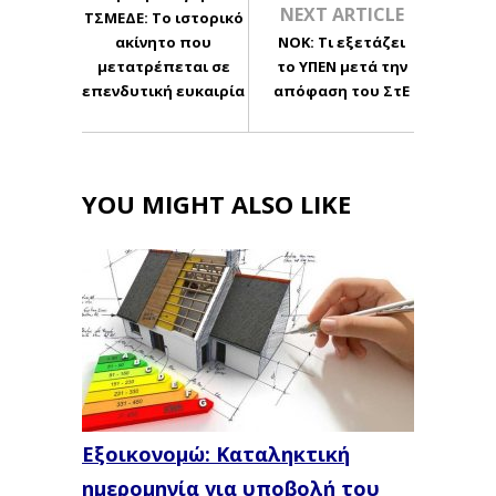
NEXT ARTICLE
ΤΣΜΕΔΕ: Το ιστορικό
ακίνητο που
ΝΟΚ: Τι εξετάζει
μετατρέπεται σε
το ΥΠΕΝ μετά την
επενδυτική ευκαιρία
απόφαση του ΣτΕ
YOU MIGHT ALSO LIKE
Εξοικονομώ: Καταληκτική
ημερομηνία για υποβολή του