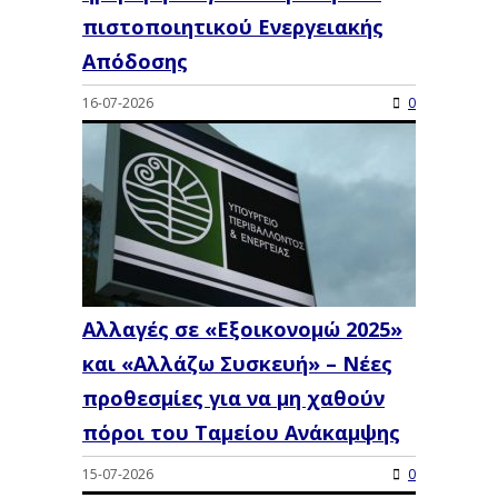
πιστοποιητικού Ενεργειακής
Απόδοσης
16-07-2026
0
Αλλαγές σε «Εξοικονομώ 2025»
και «Αλλάζω Συσκευή» – Νέες
προθεσμίες για να μη χαθούν
πόροι του Ταμείου Ανάκαμψης
15-07-2026
0