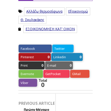
Αλλάζω θερμοσίφωνα
Εξοικονομώ
Θ. Σκυλακάκης
ΕΞΟΙΚΟΝΟΜΗΣΗ ΚΑΤ’ ΟΙΚΟΝ
Facebook
Twitter
0
0
Pinterest
Linkedin
0
0
Print
E-mail
Evernote
GetPocket
GMail
Total
Viber
0
PREVIOUS ARTICLE
Πρώην Μέγαρο