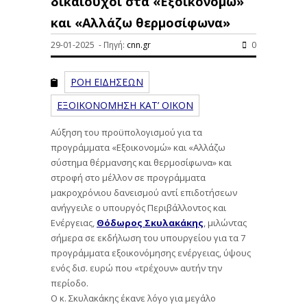
δικαιούχοι στα «Εξοικονομώ»
και «Αλλάζω θερμοσίφωνα»
29-01-2025 - Πηγή:
cnn.gr
0
ΡΟΗ ΕΙΔΗΣΕΩΝ
ΕΞΟΙΚΟΝΟΜΗΣΗ ΚΑΤ’ ΟΙΚΟΝ
Αύξηση του προϋπολογισμού για τα
προγράμματα «Εξοικονομώ» και «Αλλάζω
σύστημα θέρμανσης και θερμοσίφωνα» και
στροφή στο μέλλον σε προγράμματα
μακροχρόνιου δανεισμού αντί επιδοτήσεων
ανήγγειλε ο υπουργός Περιβάλλοντος και
Ενέργειας,
Θόδωρος Σκυλακάκης
, μιλώντας
σήμερα σε εκδήλωση του υπουργείου για τα 7
προγράμματα εξοικονόμησης ενέργειας, ύψους
ενός δισ. ευρώ που «τρέχουν» αυτήν την
περίοδο.
Ο κ. Σκυλακάκης έκανε λόγο για μεγάλο