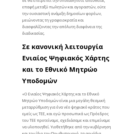
δε θα επιτρέπει την οποιαδήποτε απευθείας
επαφή μεταξύ πωλητών και αγοραστών, ούτε
την ουσιαστική ανάμιξη δημοσίων φορέων,
μειώνοντας τη γραφειοκρατία και
διασφαλίζοντας την απόλυτη διαφάνεια της
διαδικασίας.
Σε κανονική λειτουργία
Ενιαίος Ψηφιακός Χάρτης
και το Εθνικό Μητρώο
Υποδομών
«Ο Ενιαίος Ψηφιακός Χάρτης και το Εθνικό
Μητρώο Υποδομών είναι μια μεγάλη θεσμική
μεταρρύθμιση για ένα νέο ψηφιακό κράτος που
εμείς ως ΤΕΕ, και εγώ προσωπικά ως Πρόεδρος
του ΤΕΕ προτείναμε, σχεδιάσαμε και επιμείναμε
να υλοποιηθεί. Υιοθετήθηκε από την κυβέρνηση
και τον ίδιο τον Πρωθυπουργό, τα αρμόδια