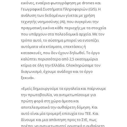
εικόνες, εναέρια φωτογράφηση με drones και
Γεωγραφικά Συστήματα Πληροφοριών (GIS). Η
ανάλυση των δεδομένων γίνεται με χρήση
τεχνητής νοημοσύνης (AI), που συγκρίνει την
πραγματική εικόνα κάθε περιοχής με τα στοιχεία
που υπάρχουν στα πολεοδομικά αρχεία. Με τον
τρόπο αυτό, το σύστημα μπορεί να εντοπίζει
αυτόματα νέα κτίσματα, επεκτάσεις ή
κατασκευές, που δεν έχουν δηλωθεί. Το έργο
καλύπτει περισσότερα από 2,5 εκατομμύρια
κτίρια σε όλη την Ελλάδα. Ολοκληρώσαμε τον
διαγωνισμό, έχουμε ανάδοχο και το έργο
ξεκινά».
«Εμείς δημιουργούμε τα εργαλεία και παίρνουμε
την πρωτοβουλία, να αντιμετωπίσουμε για
πρώτη φορά στη χώρα άμεσα και
αποτελεσματικά την αυθαίρετη δόμηση. Και
αυτό είναι μία τρομερή επιτυχία του ΤΕΕ. Και
δίνουμε και μια απάντηση προς το ΣτΕ, πως
πρέπει να αντιμετωπιστεί οριστικά η αυθαίρετη