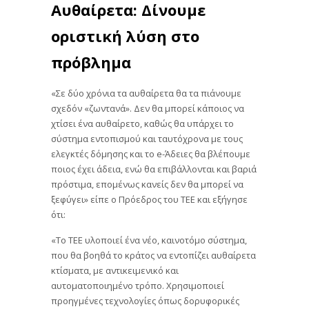
Αυθαίρετα: Δίνουμε
οριστική λύση στο
πρόβλημα
«Σε δύο χρόνια τα αυθαίρετα θα τα πιάνουμε
σχεδόν «ζωντανά». Δεν θα μπορεί κάποιος να
χτίσει ένα αυθαίρετο, καθώς θα υπάρχει το
σύστημα εντοπισμού και ταυτόχρονα με τους
ελεγκτές δόμησης και το e-Άδειες θα βλέπουμε
ποιος έχει άδεια, ενώ θα επιβάλλονται και βαριά
πρόστιμα, επομένως κανείς δεν θα μπορεί να
ξεφύγει» είπε ο Πρόεδρος του ΤΕΕ και εξήγησε
ότι:
«Το ΤΕΕ υλοποιεί ένα νέο, καινοτόμο σύστημα,
που θα βοηθά το κράτος να εντοπίζει αυθαίρετα
κτίσματα, με αντικειμενικό και
αυτοματοποιημένο τρόπο. Χρησιμοποιεί
προηγμένες τεχνολογίες όπως δορυφορικές