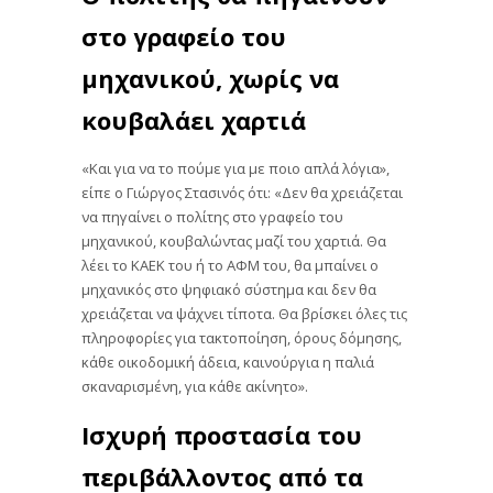
στο γραφείο του
μηχανικού, χωρίς να
κουβαλάει χαρτιά
«Και για να το πούμε για με ποιο απλά λόγια»,
είπε ο Γιώργος Στασινός ότι: «Δεν θα χρειάζεται
να πηγαίνει ο πολίτης στο γραφείο του
μηχανικού, κουβαλώντας μαζί του χαρτιά. Θα
λέει το ΚΑΕΚ του ή το ΑΦΜ του, θα μπαίνει ο
μηχανικός στο ψηφιακό σύστημα και δεν θα
χρειάζεται να ψάχνει τίποτα. Θα βρίσκει όλες τις
πληροφορίες για τακτοποίηση, όρους δόμησης,
κάθε οικοδομική άδεια, καινούργια η παλιά
σκαναρισμένη, για κάθε ακίνητο».
Ισχυρή προστασία του
περιβάλλοντος από τα