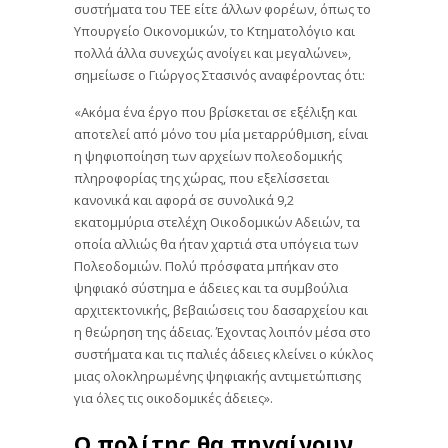
συστήματα του ΤΕΕ είτε άλλων φορέων, όπως το
Υπουργείο Οικονομικών, το Κτηματολόγιο και
πολλά άλλα συνεχώς ανοίγει και μεγαλώνει»,
σημείωσε ο Γιώργος Στασινός αναφέροντας ότι:
«Ακόμα ένα έργο που βρίσκεται σε εξέλιξη και
αποτελεί από μόνο του μία μεταρρύθμιση, είναι
η ψηφιοποίηση των αρχείων πολεοδομικής
πληροφορίας της χώρας, που εξελίσσεται
κανονικά και αφορά σε συνολικά 9,2
εκατομμύρια στελέχη Οικοδομικών Αδειών, τα
οποία αλλιώς θα ήταν χαρτιά στα υπόγεια των
Πολεοδομιών. Πολύ πρόσφατα μπήκαν στο
ψηφιακό σύστημα e άδειες και τα συμβούλια
αρχιτεκτονικής, βεβαιώσεις του δασαρχείου και
η θεώρηση της άδειας. Έχοντας λοιπόν μέσα στο
συστήματα και τις παλιές άδειες κλείνει ο κύκλος
μιας ολοκληρωμένης ψηφιακής αντιμετώπισης
για όλες τις οικοδομικές άδειες».
Ο πολίτης θα πηγαίνουν