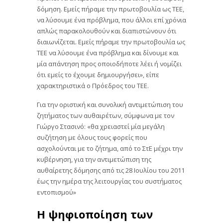
δόμηση. Εμείς πήραμε την πρωτοβουλία ως ΤΕΕ,
να λύσουμε ένα πρόβλημα, που άλλοι επί χρόνια
απλώς παρακολουθούν και διαπιστώνουν ότι
διαιωνίζεται. Εμείς πήραμε την πρωτοβουλία ως
ΤΕΕ να λύσουμε ένα πρόβλημα και δίνουμε και
μία απάντηση προς οποιοδήποτε λέει ή νομίζει
ότι εμείς το έχουμε δημιουργήσει», είπε
χαρακτηριστικά ο Πρόεδρος του ΤΕΕ.
Για την οριστική και συνολική αντιμετώπιση του
ζητήματος των αυθαιρέτων, σύμφωνα με τον
Γιώργο Στασινό: «θα χρειαστεί μία μεγάλη
συζήτηση με όλους τους φορείς που
ασχολούνται με το ζήτημα, από το ΣτΕ μέχρι την
κυβέρνηση, για την αντιμετώπιση της
αυθαίρετης δόμησης από τις 28 Ιουλίου του 2011
έως την ημέρα της λειτουργίας του συστήματος
εντοπισμού»
Η ψηφιοποίηση των