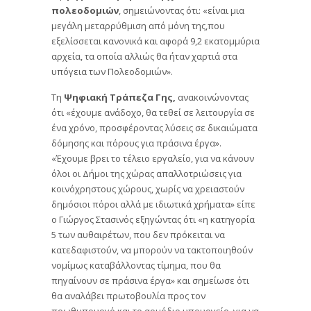
πολεοδομιών
, σημειώνοντας ότι: «είναι μια
μεγάλη μεταρρύθμιση από μόνη της,που
εξελίσσεται κανονικά και αφορά 9,2 εκατομμύρια
αρχεία, τα οποία αλλιώς θα ήταν χαρτιά στα
υπόγεια των Πολεοδομιών».
Τη
Ψηφιακή Τράπεζα Γης,
ανακοινώνοντας
ότι «έχουμε ανάδοχο, θα τεθεί σε λειτουργία σε
ένα χρόνο, προσφέροντας λύσεις σε δικαιώματα
δόμησης και πόρους για πράσινα έργα».
«Έχουμε βρει το τέλειο εργαλείο, για να κάνουν
όλοι οι Δήμοι της χώρας απαλλοτριώσεις για
κοινόχρηστους χώρους, χωρίς να χρειαστούν
δημόσιοι πόροι αλλά με ιδιωτικά χρήματα» είπε
ο Γιώργος Στασινός εξηγώντας ότι «η κατηγορία
5 των αυθαιρέτων, που δεν πρόκειται να
κατεδαφιστούν, να μπορούν να τακτοποιηθούν
νομίμως καταβάλλοντας τίμημα, που θα
πηγαίνουν σε πράσινα έργα» και σημείωσε ότι
θα αναλάβει πρωτοβουλία προς τον
πρωθυπουργό και το αρμόδιο υπουργείο, για να