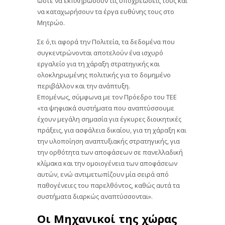
ώστε να εκπληρώσουν τις υποχρεώσεις τους και
να καταχωρήσουν τα έργα ευθύνης τους στο
Μητρώο.
Σε ό,τι αφορά την Πολιτεία, τα δεδομένα που
συγκεντρώνονται αποτελούν ένα ισχυρό
εργαλείο για τη χάραξη στρατηγικής και
ολοκληρωμένης πολιτικής για το δομημένο
περιβάλλον και την ανάπτυξη.
Επομένως, σύμφωνα με τον Πρόεδρο του ΤΕΕ
«τα ψηφιακά συστήματα που αναπτύσσουμε
έχουν μεγάλη σημασία για έγκυρες διοικητικές
πράξεις, για ασφάλεια δικαίου, για τη χάραξη και
την υλοποίηση αναπτυξιακής στρατηγικής, για
την ορθότητα των αποφάσεων σε πανελλαδική
κλίμακα και την ομοιογένεια των αποφάσεων
αυτών, ενώ αντιμετωπίζουν μία σειρά από
παθογένειες του παρελθόντος, καθώς αυτά τα
συστήματα διαρκώς αναπτύσσονται».
Οι Μηχανικοί της χώρας