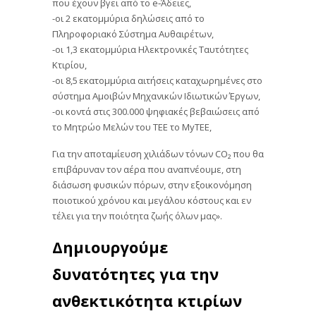
που έχουν βγει από το e‑Άδειες,
-οι 2 εκατομμύρια δηλώσεις από το
Πληροφοριακό Σύστημα Αυθαιρέτων,
-οι 1,3 εκατομμύρια Ηλεκτρονικές Ταυτότητες
Κτιρίου,
-οι 8,5 εκατομμύρια αιτήσεις καταχωρημένες στο
σύστημα Αμοιβών Μηχανικών Ιδιωτικών Έργων,
-οι κοντά στις 300.000 ψηφιακές βεβαιώσεις από
το Μητρώο Μελών του ΤΕΕ το MyTEE,
Για την αποταμίευση χιλιάδων τόνων CO₂ που θα
επιβάρυναν τον αέρα που αναπνέουμε, στη
διάσωση φυσικών πόρων, στην εξοικονόμηση
ποιοτικού χρόνου και μεγάλου κόστους και εν
τέλει για την ποιότητα ζωής όλων μας».
Δημιουργούμε
δυνατότητες για την
ανθεκτικότητα κτιρίων