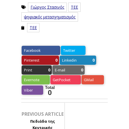
Γιώργος Στασινός
ΤΕΕ
ψηφιακός μετασχηματισμός
ΤΕΕ
Facebook
Twitter
0
0
Pinterest
Linkedin
0
0
Print
E-mail
Evernote
GetPocket
GMail
Total
Viber
0
PREVIOUS ARTICLE
Πεδιάδα της
Κεντρικής