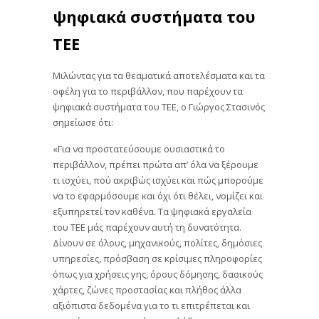
ψηφιακά συστήματα του
ΤΕΕ
Μιλώντας για τα θεαματικά αποτελέσματα και τα
οφέλη για το περιβάλλον, που παρέχουν τα
ψηφιακά συστήματα του ΤΕΕ, ο Γιώργος Στασινός
σημείωσε ότι:
«Για να προστατεύσουμε ουσιαστικά το
περιβάλλον, πρέπει πρώτα απ’ όλα να ξέρουμε
τι ισχύει, πού ακριβώς ισχύει και πώς μπορούμε
να το εφαρμόσουμε και όχι ότι θέλει, νομίζει και
εξυπηρετεί τον καθένα. Τα ψηφιακά εργαλεία
του ΤΕΕ μάς παρέχουν αυτή τη δυνατότητα.
Δίνουν σε όλους, μηχανικούς, πολίτες, δημόσιες
υπηρεσίες, πρόσβαση σε κρίσιμες πληροφορίες
όπως για χρήσεις γης, όρους δόμησης, δασικούς
χάρτες, ζώνες προστασίας και πλήθος άλλα
αξιόπιστα δεδομένα για το τι επιτρέπεται και