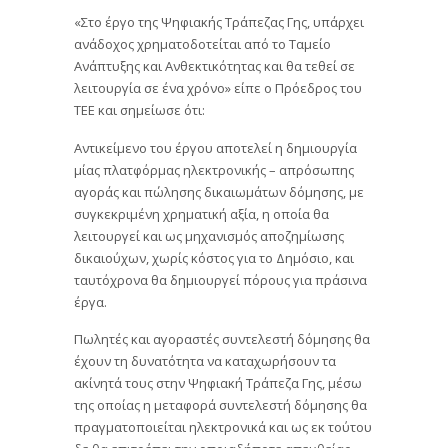
«Στο έργο της Ψηφιακής Τράπεζας Γης, υπάρχει
ανάδοχος χρηματοδοτείται από το Ταμείο
Ανάπτυξης και Ανθεκτικότητας και θα τεθεί σε
λειτουργία σε ένα χρόνο» είπε ο Πρόεδρος του
ΤΕΕ και σημείωσε ότι:
Αντικείμενο του έργου αποτελεί η δημιουργία
μίας πλατφόρμας ηλεκτρονικής – απρόσωπης
αγοράς και πώλησης δικαιωμάτων δόμησης, με
συγκεκριμένη χρηματική αξία, η οποία θα
λειτουργεί και ως μηχανισμός αποζημίωσης
δικαιούχων, χωρίς κόστος για το Δημόσιο, και
ταυτόχρονα θα δημιουργεί πόρους για πράσινα
έργα.
Πωλητές και αγοραστές συντελεστή δόμησης θα
έχουν τη δυνατότητα να καταχωρήσουν τα
ακίνητά τους στην Ψηφιακή Τράπεζα Γης, μέσω
της οποίας η μεταφορά συντελεστή δόμησης θα
πραγματοποιείται ηλεκτρονικά και ως εκ τούτου