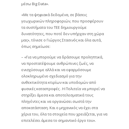
μέσω Big Data».
«Με τα ψηφιακά δεδομένα, σε βάσεις
γεωχωρικών πληροφοριών, που προσφέρουν
τα συστήματα του ΤΕΕ δημιουργούμε
δυνατότητες, που ποτέ δεν υπήρχαν στη χώρα
μας», τόνισε ο Γιώργος Στασινός και όλα αυτά,
όπως σημείωσε:
– «Για να μπορούμε να δράσουμε προληπτικά,
να προστατέψουμε ανθρώπινες ζωές, να
ενισχύσουμε αλλά και να εφαρμόσουμε
ολοκληρωμένο σχεδιασμό για την
ανθεκτικότητα κτιρίων και υποδομών από
φυσικές καταστροφές . Η Πολιτεία να μπορεί να
στηρίξει άμεσα και αποτελεσματικά τους
πληγέντες και να οργανώσει σωστά την
αποκατάσταση. Και ο μηχανικός να έχει στα
χέρια του, όλα τα στοιχεία που χρειάζεται, για να
επιτελέσει άμεσα το σημαντικό έργο του».