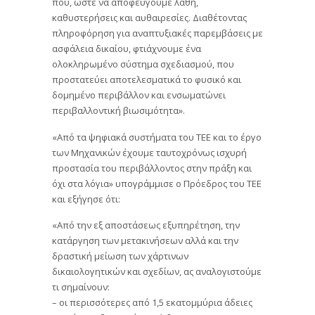
που, ώστε να αποφεύγουμε λάθη,
καθυστερήσεις και αυθαιρεσίες. Διαθέτοντας
πληροφόρηση για αναπτυξιακές παρεμβάσεις με
ασφάλεια δικαίου, φτιάχνουμε ένα
ολοκληρωμένο σύστημα σχεδιασμού, που
προστατεύει αποτελεσματικά το φυσικό και
δομημένο περιβάλλον και ενσωματώνει
περιβαλλοντική βιωσιμότητα».
«Από τα ψηφιακά συστήματα του ΤΕΕ και το έργο
των Μηχανικών έχουμε ταυτοχρόνως ισχυρή
προστασία του περιβάλλοντος στην πράξη και
όχι στα λόγια» υπογράμμισε ο Πρόεδρος του ΤΕΕ
και εξήγησε ότι:
«Από την εξ αποστάσεως εξυπηρέτηση, την
κατάργηση των μετακινήσεων αλλά και την
δραστική μείωση των χάρτινων
δικαιολογητικών και σχεδίων, ας αναλογιστούμε
τι σημαίνουν:
– οι περισσότερες από 1,5 εκατομμύρια άδειες