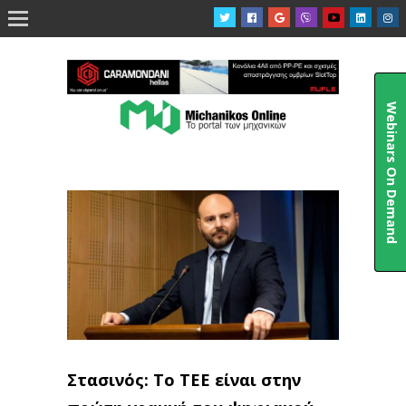

Webinars On Demand
Στασινός: Το ΤΕΕ είναι στην