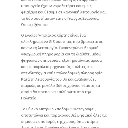
υπουργεία έχουν νομοθετήσει και εμείς
φτιάξαμε και θέσαμε σε κανονική λειτουργία και
τα δύο συστήματα» είπε ο Γιώργος Στασινός.
Όπως εξήγησε:
Ο Ενιαίος Ψηφιακός Χάρτης είναι ένα
ολοκληρωμένο GIS σύστημα, που βρίσκεται σε
κανονική λειτουργία. Συγκεντρώνει θεσμική
γεωχωρική πληροφορία και τη διαθέτει μέσω
ψηφιακών υπηρεσιών, εξυπηρετώντας άμεσα
και με ασφάλεια μηχανικούς, πολίτες, και
επενδυτές για κάθε πολεοδομική πληροφορία.
Κατά τη λειτουργία του θα και αναδεικνύει
διαρκώς σε μεγάλο βάθος χρόνου θέματα, τα
οποία θα πρέπει να επιλύονται από την
Πολιτεία.
Το Εθνικό Μητρώο Υποδομών καταγράφει,
αποτυπώνει και παρακολουθεί ψηφιακά όλες τις
δημόσιες υποδομές της χώρας, όπως κτίρια,
δίκτυα, έργα. Παρέχει ολοκληρωμένη εικόνα