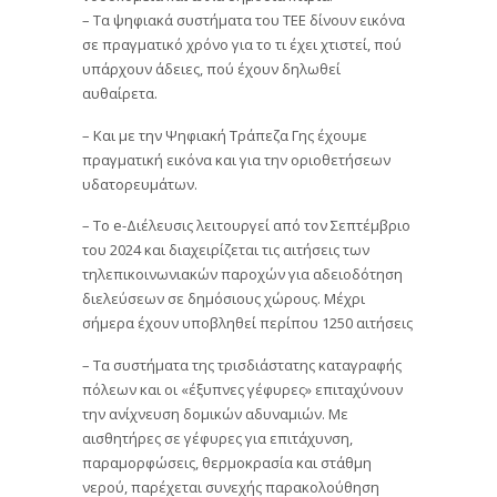
– Τα ψηφιακά συστήματα του ΤΕΕ δίνουν εικόνα
σε πραγματικό χρόνο για το τι έχει χτιστεί, πού
υπάρχουν άδειες, πού έχουν δηλωθεί
αυθαίρετα.
– Και με την Ψηφιακή Τράπεζα Γης έχουμε
πραγματική εικόνα και για την οριοθετήσεων
υδατορευμάτων.
– Το e-Διέλευσις λειτουργεί από τον Σεπτέμβριο
του 2024 και διαχειρίζεται τις αιτήσεις των
τηλεπικοινωνιακών παροχών για αδειοδότηση
διελεύσεων σε δημόσιους χώρους. Μέχρι
σήμερα έχουν υποβληθεί περίπου 1250 αιτήσεις
– Τα συστήματα της τρισδιάστατης καταγραφής
πόλεων και οι «έξυπνες γέφυρες» επιταχύνουν
την ανίχνευση δομικών αδυναμιών. Με
αισθητήρες σε γέφυρες για επιτάχυνση,
παραμορφώσεις, θερμοκρασία και στάθμη
νερού, παρέχεται συνεχής παρακολούθηση