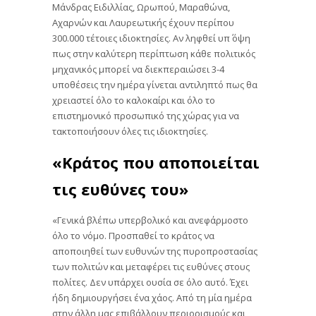
Μάνδρας Ειδιλλίας, Ωρωπού, Μαραθώνα,
Αχαρνών και Λαυρεωτικής έχουν περίπου
300.000 τέτοιες ιδιοκτησίες. Αν ληφθεί υπ΄ όψη
πως στην καλύτερη περίπτωση κάθε πολιτικός
μηχανικός μπορεί να διεκπεραιώσει 3-4
υποθέσεις την ημέρα γίνεται αντιληπτό πως θα
χρειαστεί όλο το καλοκαίρι και όλο το
επιστημονικό προσωπικό της χώρας για να
τακτοποιήσουν όλες τις ιδιοκτησίες.
«Κράτος που αποποιείται
τις ευθύνες του»
«Γενικά βλέπω υπερβολικό και ανεφάρμοστο
όλο το νόμο. Προσπαθεί το κράτος να
αποποιηθεί των ευθυνών της πυροπροστασίας
των πολιτών και μεταφέρει τις ευθύνες στους
πολίτες. Δεν υπάρχει ουσία σε όλο αυτό. Έχει
ήδη δημιουργήσει ένα χάος. Από τη μία ημέρα
στην άλλη μας επιβάλλουν περιορισμούς και