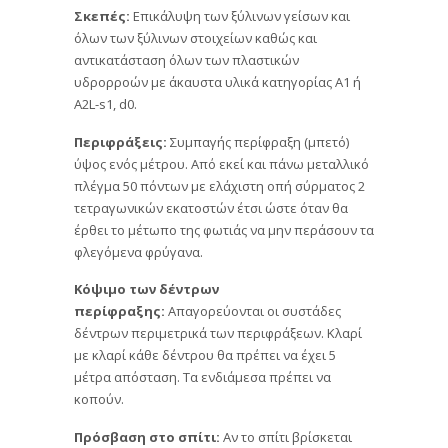
Σκεπές:
Επικάλυψη των ξύλινων γείσων και
όλων των ξύλινων στοιχείων καθώς και
αντικατάσταση όλων των πλαστικών
υδρορροών με άκαυστα υλικά κατηγορίας Α1 ή
Α2L-s1, d0.
Περιφράξεις:
Συμπαγής περίφραξη (μπετό)
ύψος ενός μέτρου. Από εκεί και πάνω μεταλλικό
πλέγμα 50 πόντων με ελάχιστη οπή σύρματος 2
τετραγωνικών εκατοστών έτσι ώστε όταν θα
έρθει το μέτωπο της φωτιάς να μην περάσουν τα
φλεγόμενα φρύγανα.
Κόψιμο των δέντρων
περίφραξης:
Απαγορεύονται οι συστάδες
δέντρων περιμετρικά των περιφράξεων. Κλαρί
με κλαρί κάθε δέντρου θα πρέπει να έχει 5
μέτρα απόσταση. Τα ενδιάμεσα πρέπει να
κοπούν.
Πρόσβαση στο σπίτι:
Αν το σπίτι βρίσκεται