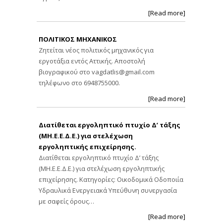
[Read more]
ΠΟΛΙΤΙΚΟΣ ΜΗΧΑΝΙΚΟΣ
Ζητείται νέος πολιτικός μηχανικός για
εργοτάξια εντός Αττικής. Αποστολή
βιογραφικού στο
vagdatlis@gmail.com
τηλέφωνο στο 6948755000.
[Read more]
Διατίθεται εργοληπτικό πτυχίο Δ’ τάξης
(ΜΗ.Ε.Ε.Δ.Ε.) για στελέχωση
εργοληπτικής επιχείρησης.
Διατίθεται εργοληπτικό πτυχίο Δ’ τάξης
(ΜΗ.Ε.Ε.Δ.Ε.) για στελέχωση εργοληπτικής
επιχείρησης. Κατηγορίες: Οικοδομικά Οδοποιία
Υδραυλικά Ενεργειακά Υπεύθυνη συνεργασία
με σαφείς όρους…
[Read more]