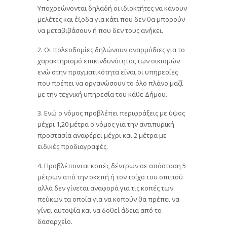
Υποχρεώνονται δηλαδή οι ιδιοκτήτες να κάνουν
μελέτες και έξοδα για κάτι που δεν θα μπορούν
να μεταβιβάσουν ή που δεν τους ανήκει.
2. Οι πολεοδομίες δηλώνουν αναρμόδιες για το
χαρακτηρισμό επικινδυνότητας των οικισμών
ενώ στην πραγματικότητα είναι οι υπηρεσίες
που πρέπει να οργανώσουν το όλο πλάνο μαζί
με την τεχνική υπηρεσία του κάθε Δήμου.
3. Ενώ ο νόμος προβλέπει περιφράξεις με ύψος
μέχρι 1,20 μέτρα ο νόμος για την αντιπυρική
προστασία αναφέρει μέχρι και 2 μέτρα με
ειδικές προδιαγραφές.
4. Προβλέπονται κοπές δέντρων σε απόσταση 5
μέτρων από την σκεπή ή τον τοίχο του σπιτιού
αλλά δεν γίνεται αναφορά για τις κοπές των
πεύκων τα οποία για να κοπούν θα πρέπει να
γίνει αυτοψία και να δοθεί άδεια από το
δασαρχείο.