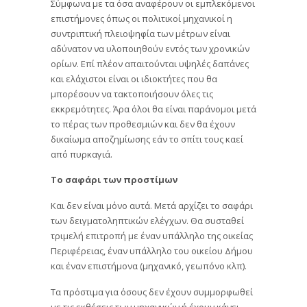
Σύμφωνα με τα όσα αναφέρουν οι εμπλεκόμενοι
επιστήμονες όπως οι πολιτικοί μηχανικοί η
συντριπτική πλειοψηφία των μέτρων είναι
αδύνατον να υλοποιηθούν εντός των χρονικών
ορίων. Επί πλέον απαιτούνται υψηλές δαπάνες
και ελάχιστοι είναι οι ιδιοκτήτες που θα
μπορέσουν να τακτοποιήσουν όλες τις
εκκρεμότητες. Άρα όλοι θα είναι παράνομοι μετά
το πέρας των προθεσμιών και δεν θα έχουν
δικαίωμα αποζημίωσης εάν το σπίτι τους καεί
από πυρκαγιά.
Το σαφάρι των προστίμων
Και δεν είναι μόνο αυτά. Μετά αρχίζει το σαφάρι
των δειγματοληπτικών ελέγχων. Θα συσταθεί
τριμελή επιτροπή με έναν υπάλληλο της οικείας
Περιφέρειας, έναν υπάλληλο του οικείου Δήμου
και έναν επιστήμονα (μηχανικό, γεωπόνο κλπ).
Τα πρόστιμα για όσους δεν έχουν συμμορφωθεί
με τις εκθέσεις των μηχανικών ή έχουν κάνει