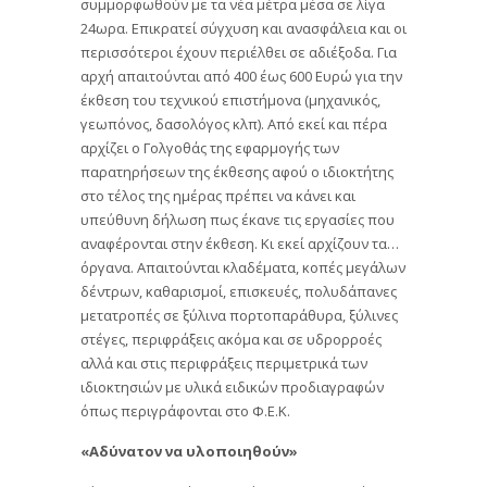
συμμορφωθούν με τα νέα μέτρα μέσα σε λίγα
24ωρα. Επικρατεί σύγχυση και ανασφάλεια και οι
περισσότεροι έχουν περιέλθει σε αδιέξοδα. Για
αρχή απαιτούνται από 400 έως 600 Ευρώ για την
έκθεση του τεχνικού επιστήμονα (μηχανικός,
γεωπόνος, δασολόγος κλπ). Από εκεί και πέρα
αρχίζει ο Γολγοθάς της εφαρμογής των
παρατηρήσεων της έκθεσης αφού ο ιδιοκτήτης
στο τέλος της ημέρας πρέπει να κάνει και
υπεύθυνη δήλωση πως έκανε τις εργασίες που
αναφέρονται στην έκθεση. Κι εκεί αρχίζουν τα…
όργανα. Απαιτούνται κλαδέματα, κοπές μεγάλων
δέντρων, καθαρισμοί, επισκευές, πολυδάπανες
μετατροπές σε ξύλινα πορτοπαράθυρα, ξύλινες
στέγες, περιφράξεις ακόμα και σε υδρορροές
αλλά και στις περιφράξεις περιμετρικά των
ιδιοκτησιών με υλικά ειδικών προδιαγραφών
όπως περιγράφονται στο Φ.Ε.Κ.
«Αδύνατον να υλοποιηθούν»