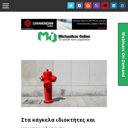

Webinars On Demand
Στα κάγκελα ιδιοκτήτες και