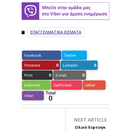
ΕΠΑΓΓΕΛΜΑΤΙΚΑ ΘΕΜΑΤΑ
Facebook
Twitter
0
0
Pinterest
Linkedin
0
0
Print
E-mail
Evernote
GetPocket
GMail
Total
Viber
0
NEXT ARTICLE
Ολικό λίφτινγκ