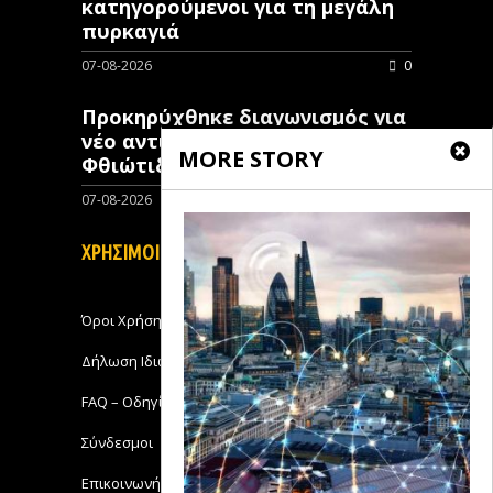
κατηγορούμενοι για τη μεγάλη
πυρκαγιά
07-08-2026
0
Προκηρύχθηκε διαγωνισμός για
νέo αντιπλημμυρικό έργο στη
MORE STORY
Φθιώτιδα
07-08-2026
0
ΧΡΗΣΙΜΟΙ ΣΥΝΔΕΣΜΟΙ
Όροι Χρήσης
Δήλωση Ιδιωτικότητας
FAQ – Οδηγίες Χρήσης
Σύνδεσμοι
Επικοινωνήστε με το Michanikos-Online