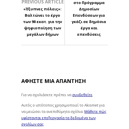
PREVIOUS ARTICLE
στο Πρόγραμμα
«Έξυπνες πόλεις»:
Δημοσίων
Βαλτώνει το έργο
Επενδύσεων για
των 90 εκατ. για την
γκάζι σε δημόσια
ψηφιοποίηση των
έργα και
μεγάλων δήμων
επενδύσεις
ΑΦΉΣΤΕ ΜΙΑ ΑΠΆΝΤΗΣΗ
Για να σχολιάσετε πρέπει να
συνδεθείτε
.
Αυτός ο ιστότοπος χρησιμοποιεί το Akismet για
να μειώσει τα ανεπιθύμητα σχόλια.
Μάθετε πώς
υφίστανται επεξεργασία τα δεδομένα των
σχολίων σας
.