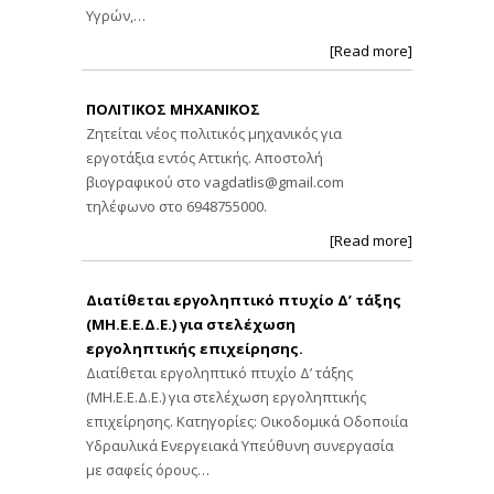
Υγρών,…
[Read more]
ΠΟΛΙΤΙΚΟΣ ΜΗΧΑΝΙΚΟΣ
Ζητείται νέος πολιτικός μηχανικός για
εργοτάξια εντός Αττικής. Αποστολή
βιογραφικού στο
vagdatlis@gmail.com
τηλέφωνο στο 6948755000.
[Read more]
Διατίθεται εργοληπτικό πτυχίο Δ’ τάξης
(ΜΗ.Ε.Ε.Δ.Ε.) για στελέχωση
εργοληπτικής επιχείρησης.
Διατίθεται εργοληπτικό πτυχίο Δ’ τάξης
(ΜΗ.Ε.Ε.Δ.Ε.) για στελέχωση εργοληπτικής
επιχείρησης. Κατηγορίες: Οικοδομικά Οδοποιία
Υδραυλικά Ενεργειακά Υπεύθυνη συνεργασία
με σαφείς όρους…