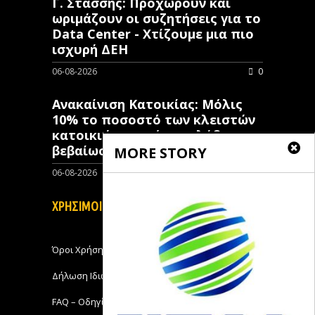
Γ. Στάσσης: Προχωρούν και
ωριμάζουν οι συζητήσεις για το
Data Center - Χτίζουμε μια πιο
ισχυρή ΔΕΗ
06-08-2026
0
Ανακαίνιση Κατοικίας: Μόλις
10% το ποσοστό των κλειστών
κατοικιών που έχουν λάβει
βεβαίωση ένταξης
MORE STORY
06-08-2026
0
ΧΡΗΣΙΜΟΙ ΣΥΝΔΕΣΜΟΙ
Όροι Χρήσης
Δήλωση Ιδιωτικότητας
FAQ – Οδηγίες Χρήσης