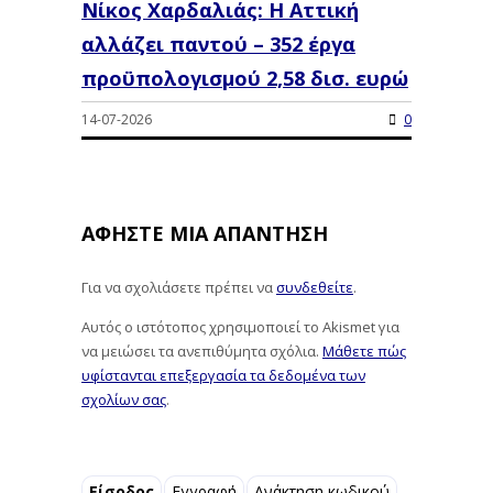
Νίκος Χαρδαλιάς: Η Αττική
αλλάζει παντού – 352 έργα
προϋπολογισμού 2,58 δισ. ευρώ
14-07-2026
0
ΑΦΉΣΤΕ ΜΙΑ ΑΠΆΝΤΗΣΗ
Για να σχολιάσετε πρέπει να
συνδεθείτε
.
Αυτός ο ιστότοπος χρησιμοποιεί το Akismet για
να μειώσει τα ανεπιθύμητα σχόλια.
Μάθετε πώς
υφίστανται επεξεργασία τα δεδομένα των
σχολίων σας
.
Είσοδος
Εγγραφή
Ανάκτηση κωδικού