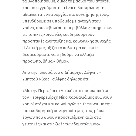
τα υλοποιήσουμε, όμως το βασικό που απαιτεί,
και που εγγυόμαστε – είναι η διασφάλιση της
αδιάλειπτης λειτουργίας και συντήρησής τους.
Επενδύουμε σε υποδομές με αντοχή στον
χρόνο, που σέβονται το περιβάλλον, υπηρετούν
τις τοπικές κοινωνίες και δημιουργούν
προοπτικές ανάπτυξης και κοινωνικής συνοχής.
Η Αττική μας αξίζει τα καλύτερα και εμείς
δεσμευόμαστε να τη δούμε να αλλάζει
πρόσωπο, βήμα – βήμα».
Από την πλευρά του ο Δήμαρχος Δάφνης –
Υμηττού Νίκος Τσιλίφης δήλωσε ότι:
«Με την Περιφέρεια Αττικής και προσωπικά με
τον Περιφερειάρχη Νίκο Χαρδαλιά μας ενώνουν
κοινοί στόχοι και κοινοί αγώνες. Εντείνουμε την
εποικοδομητική συνεργασία μαζί του, μέσω
έργων που δίνουν προστιθέμενη αξία στις
γειτονιές και στις ζωές των δημοτών μας».