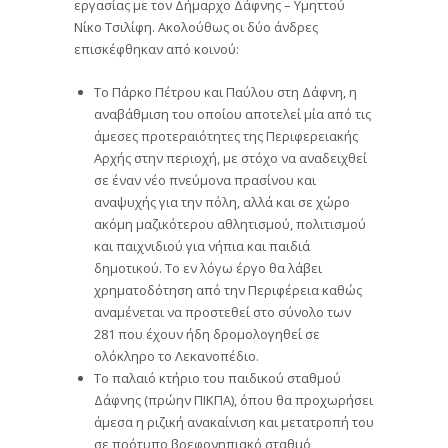
εργασίας με τον Δήμαρχο Δάφνης – Υμηττού
Νίκο Τσιλίφη. Ακολούθως οι δύο άνδρες
επισκέφθηκαν από κοινού:
Το Πάρκο Πέτρου και Παύλου στη Δάφνη, η
αναβάθμιση του οποίου αποτελεί μία από τις
άμεσες προτεραιότητες της Περιφερειακής
Αρχής στην περιοχή, με στόχο να αναδειχθεί
σε έναν νέο πνεύμονα πρασίνου και
αναψυχής για την πόλη, αλλά και σε χώρο
ακόμη μαζικότερου αθλητισμού, πολιτισμού
και παιχνιδιού για νήπια και παιδιά
δημοτικού. Το εν λόγω έργο θα λάβει
χρηματοδότηση από την Περιφέρεια καθώς
αναμένεται να προστεθεί στο σύνολο των
281 που έχουν ήδη δρομολογηθεί σε
ολόκληρο το Λεκανοπέδιο.
Το παλαιό κτήριο του παιδικού σταθμού
Δάφνης (πρώην ΠΙΚΠΑ), όπου θα προχωρήσει
άμεσα η ριζική ανακαίνιση και μετατροπή του
σε πρότυπο βρεφονηπιακό σταθμό