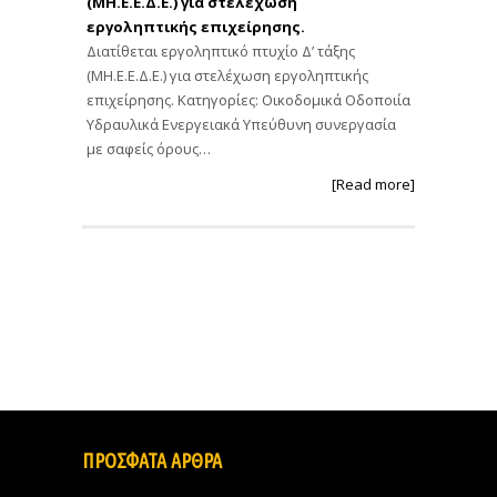
(ΜΗ.Ε.Ε.Δ.Ε.) για στελέχωση
εργοληπτικής επιχείρησης.
Διατίθεται εργοληπτικό πτυχίο Δ’ τάξης
(ΜΗ.Ε.Ε.Δ.Ε.) για στελέχωση εργοληπτικής
επιχείρησης. Κατηγορίες: Οικοδομικά Οδοποιία
Υδραυλικά Ενεργειακά Υπεύθυνη συνεργασία
με σαφείς όρους…
[Read more]
ΠΡΟΣΦΑΤΑ ΑΡΘΡΑ