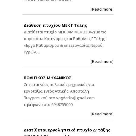
[Read more]
Διάθεση πτυχίου ΜΕΚ Γ Τάξης
Διατίθεται πτυχίο ΜΕΚ (ΑΜ ΜΕΚ 33042) με τις
παρακάτω Κατηγορίες και Βαθμίδες Γ Τάξης:
«Έργα Καθαρισμού & Επεξεργασίας Νερού,
Υγρών,…
[Read more]
ΠΟΛΙΤΙΚΟΣ ΜΗΧΑΝΙΚΟΣ
Ζητείται νέος πολιτικός μηχανικός για
εργοτάξια εντός Αττικής. Αποστολή
βιογραφικού στο
vagdatlis@gmail.com
τηλέφωνο στο 6948755000.
[Read more]
Διατίθεται εργοληπτικό πτυχίο Δ’ τάξης