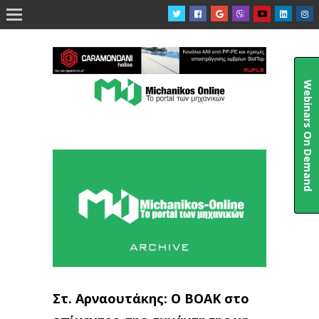

Webinars On Demand
Στ. Αρναουτάκης: Ο ΒΟΑΚ στο