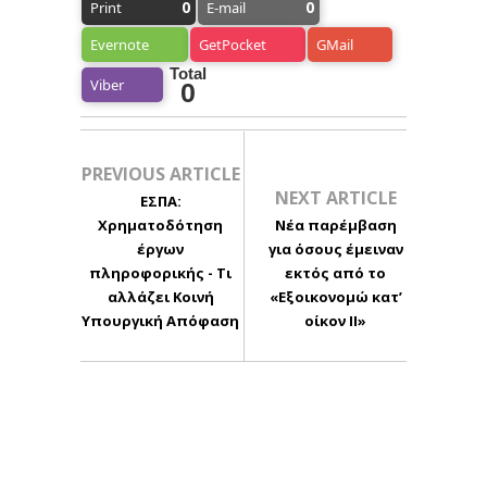
0
0
Print
E-mail
Evernote
GetPocket
GMail
Total
Viber
0
PREVIOUS ARTICLE
NEXT ARTICLE
ΕΣΠΑ:
Χρηματοδότηση
Νέα παρέμβαση
έργων
για όσους έμειναν
πληροφορικής - Τι
εκτός από το
αλλάζει Κοινή
«Εξοικονομώ κατ’
Υπουργική Απόφαση
οίκον ΙΙ»