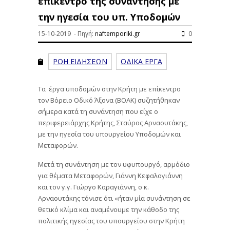
επίκεντρο της συνάντησης με
την ηγεσία του υπ. Υποδομών
15-10-2019 - Πηγή:
naftemporiki.gr
0
ΡΟΗ ΕΙΔΗΣΕΩΝ
ΟΔΙΚΑ ΕΡΓΑ
Tα έργα υποδομών στην Κρήτη με επίκεντρο
τον Bόρειο Oδικό Άξονα (ΒΟΑΚ) συζητήθηκαν
σήμερα κατά τη συνάντηση που είχε ο
περιφερειάρχης Κρήτης, Σταύρος Αρναουτάκης,
με την ηγεσία του υπουργείου Υποδομών και
Μεταφορών.
Μετά τη συνάντηση με τον υφυπουργό, αρμόδιο
για θέματα Μεταφορών, Γιάννη Κεφαλογιάννη
και τον γ.γ. Γιώργο Καραγιάννη, ο κ.
Αρναουτάκης τόνισε ότι «ήταν μία συνάντηση σε
θετικό κλίμα και αναμένουμε την κάθοδο της
πολιτικής ηγεσίας του υπουργείου στην Κρήτη