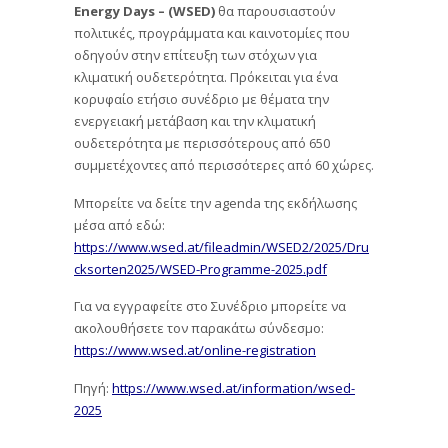
Energy
Days – (
WSED)
θα παρουσιαστούν
πολιτικές, προγράμματα και καινοτομίες που
οδηγούν στην επίτευξη των στόχων για
κλιματική ουδετερότητα. Πρόκειται για ένα
κορυφαίο ετήσιο συνέδριο με θέματα την
ενεργειακή μετάβαση και την κλιματική
ουδετερότητα με περισσότερους από 650
συμμετέχοντες από περισσότερες από 60 χώρες.
Μπορείτε να δείτε την agenda της εκδήλωσης
μέσα από εδώ:
https://www.wsed.at/fileadmin/WSED2/2025/Dru
cksorten2025/WSED-Programme-2025.pdf
Για να εγγραφείτε στο Συνέδριο μπορείτε να
ακολουθήσετε τον παρακάτω σύνδεσμο:
https://www.wsed.at/online-registration
Πηγή:
https://www.wsed.at/information/wsed-
2025