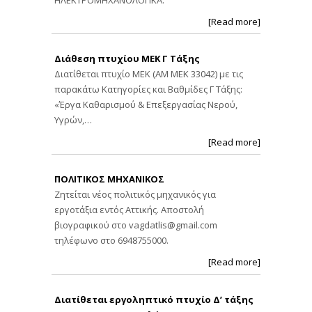
[Read more]
Διάθεση πτυχίου ΜΕΚ Γ Τάξης
Διατίθεται πτυχίο ΜΕΚ (ΑΜ ΜΕΚ 33042) με τις
παρακάτω Κατηγορίες και Βαθμίδες Γ Τάξης:
«Έργα Καθαρισμού & Επεξεργασίας Νερού,
Υγρών,…
[Read more]
ΠΟΛΙΤΙΚΟΣ ΜΗΧΑΝΙΚΟΣ
Ζητείται νέος πολιτικός μηχανικός για
εργοτάξια εντός Αττικής. Αποστολή
βιογραφικού στο
vagdatlis@gmail.com
τηλέφωνο στο 6948755000.
[Read more]
Διατίθεται εργοληπτικό πτυχίο Δ’ τάξης