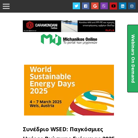

Webinars On Demand
Συνέδριο WSED: Παγκόσμιες