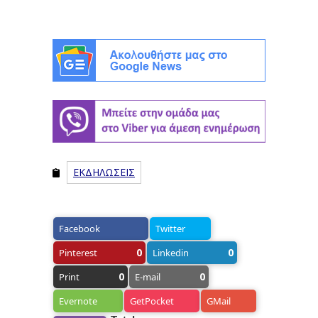
ΕΚΔΗΛΩΣΕΙΣ
Facebook
Twitter
0
0
Pinterest
Linkedin
0
0
Print
E-mail
Evernote
GetPocket
GMail