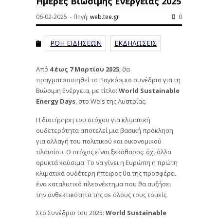
Ημέρες Βιώσιμης Ενέργειας 2025
06-02-2025 - Πηγή:
web.tee.gr
0
ΡΟΗ ΕΙΔΗΣΕΩΝ
ΕΚΔΗΛΩΣΕΙΣ
Από
4 έως 7 Μαρτίου 2025
, θα
πραγματοποιηθεί το Παγκόσμιο συνέδριο για τη
Βιώσιμη Ενέργεια, με τίτλο:
World
Sustainable
Energy
Days
, στο Wels της Αυστρίας.
Η διατήρηση του στόχου για κλιματική
ουδετερότητα αποτελεί μια βασική πρόκληση
για αλλαγή του πολιτικού και οικονομικού
πλαισίου. Ο στόχος είναι ξεκάθαρος: όχι άλλα
ορυκτά καύσιμα. Το να γίνει η Ευρώπη η πρώτη
κλιματικά ουδέτερη ήπειρος θα της προσφέρει
ένα καταλυτικό πλεονέκτημα που θα αυξήσει
την ανθεκτικότητα της σε όλους τους τομείς.
Στο Συνέδριο του 2025:
World
Sustainable