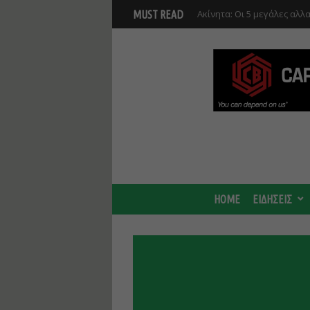
Νέο masterplan για 5.000 
MUST READ
θα αλλάξει γύρω από τον Β
αναπτύξεις
HOME
ΕΙΔΗΣΕΙΣ