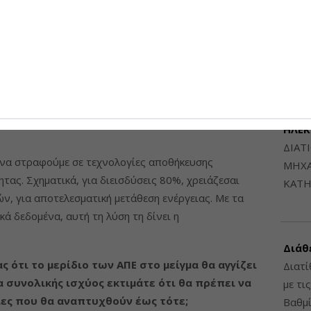
Μηχαν
80%, εκεί αρχίζει να γίνεται πιο σημαντική η ανάγκη
Β', Β
ρι στο βράδυ, αλλά και σε υπερημερήσιο ορίζοντα.
6948
ο βαθμό θα έχουν καλυφθεί, επομένως δεν θα
θέτοντας assets εντάσεως ισχύος και όχι ενέργειας.
προσφορά πόρων και θα εκμηδενιστούν τα έσοδα από
ΔΙΑΤ
 λυθεί το κεντρικό πρόβλημα της μετάθεσης
ΗΛΕ
ΔΙΑΤ
ι να στραφούμε σε τεχνολογίες αποθήκευσης
ΜΗΧΑ
τας. Σχηματικά, για διεισδύσεις 80%, χρειάζεσαι
ΚΑΤΗ
ν, για αποτελεσματική μετάθεση ενέργειας. Με τα
κά δεδομένα, αυτή τη λύση τη δίνει η
Διάθ
 ότι το μερίδιο των ΑΠΕ στο μείγμα θα αγγίζει
Διατί
α συνολικής ισχύος εκτιμάτε ότι θα πρέπει να
με τι
ες που θα αναπτυχθούν έως τότε;
Βαθμί