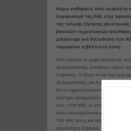
Κύριε καθηγητά, από τη μελέτη 
λογαριασμό της ΡΑΕ, είχε προκύ
της τελικής ζήτησης ηλεκτρικής
βασικών τεχνολογιών αποθήκευσ
μιλήσουμε για διείσδυση των Α
παραμένει η βέλτιστη λύση;
Όσο είμαστε σε μικρή διείσδυση, αυ
εξισορρόπησης, εντάσεως ισχύος και
διάρκειας. Ο λόγος είναι πως κυρια
εξισορρόπησης και λιγότερο οι ανάγ
θα το σχηματοποιούσα σε διεισδύσει
σύστημα πραγματικά χρειάζεται μπατ
των 1.000 MW, οι οποίες θα «δώσου
όταν επικουρούνται και από ένα αν
700 MW, όπως και από τους υφιστά
μεγαλύτερη διάρκεια.