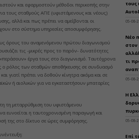
τους 
σπιστούν και εφαρμοστούν μέθοδοι περικοπής στην
Αυτο
ια τους σταθμούς ΑΠΕ (υφιστάμενους και νέους)
σης, αλλά και πως πρέπει να αμείβονται οι
05-08-
χουν στο σύστημα υπηρεσίες αποσυμφόρησης.
Νέο m
ους όρους του αναμενόμενου πρώτου διαγωνισμού
στον 
ουσιάζει τις -μικρές προς το παρόν- δυνατότητες
αλλάξ
 «περάσουν» έργα τους στο διαγωνισμό. Ταυτόχρονα
τι πρ
μος ο ρόλος των σταθμών αποθήκευσης σε συνδυασμό
αναπ
 και γιατί πρέπει να δοθούν κίνητρα ακόμα και σε
05-08-
κών ή αιολικών για να εγκαταστήσουν μπαταρίες
Η Ελλ
δορυφ
ητη τη μεταρρύθμιση του υφιστάμενου
πυρκ
 να ευνοείται η ταυτοχρονισμένη παραγωγή και
υσή της στο δίκτυο σε ώρες συμφόρησης.
05-08-
υνέντευξη:
Επί τ