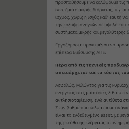
προσπαθήσουμε να καλύψουμε τις πλ
συστήματα μικρής διάρκειας, π.χ. μ
ισχύος, χωρίς η ισχύς καθ’ εαυτή ν
την κάλυψη αναγκών σε υψηλά επίπε
συστήματα μικρής και μεγαλύτερης δ
Εργαζόμαστε προκειμένου να προσεγ
επίπεδα διείσδυσης ΑΠΕ.
Πέρα από τις τεχνικές προδιαγ
υπεισέρχεται και το κόστος του
Ασφαλώς. Μιλώντας για τις κυρίαρχ
ενέργειας στις μπαταρίες λιθίου είν
αντλησιοταμίευση, ενώ αντίθετα στ
Στον βαθμό που καλύπτουμε ανάγκες
είναι το ενδεδειγμένο asset, με μεγ
της μετάθεσης ενέργειας στον ημερ