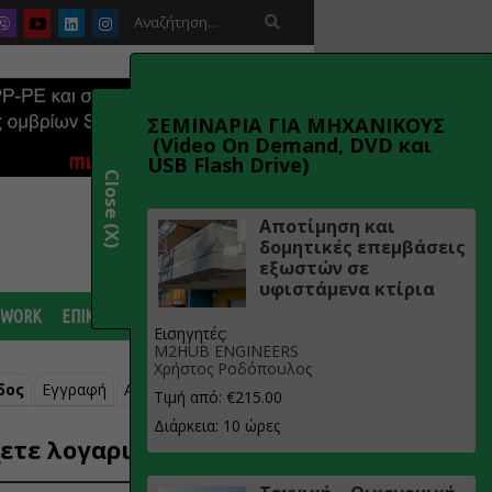

ΣΕΜΙΝΑΡΙΑ ΓΙΑ ΜΗΧΑΝΙΚΟΥΣ
(Video On Demand, DVD και
USB Flash Drive)
Close (X)
Αποτίμηση και
δομητικές επεμβάσεις
εξωστών σε
υφιστάμενα κτίρια
 WORK
ΕΠΙΚΟΙΝΩΝΙΑ
Εισηγητές:
M2HUB ENGINEERS
Χρήστος Ροδόπουλος
δος
Εγγραφή
Ανάκτηση κωδικού
Τιμή από: €215.00
Διάρκεια: 10 ώρες
ετε λογαριασμό;