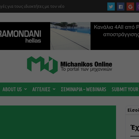
στρέμματα στον Ελαιώνα “στα σκαριά” – Τι
οτανικό και τι προβλέπεται για οικιστικές
ABOUT US
ΑΓΓΕΛΙΕΣ
ΣΕΜΙΝΑΡΙΑ – WEBINARS
SUBMIT YOUR
Είσο
Έχ