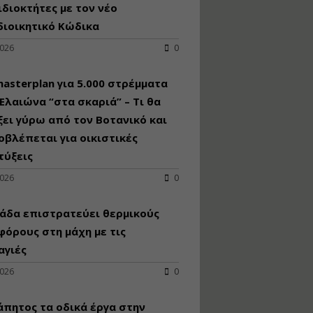
κατασκευή
ιδιοκτήτες με τον νέο
κoλυμβητικής
διοικητικό Κώδικα
υδατοδεξαμενής
2026
0
Εισηγητής:
Χρήστος Ροδόπουλος
Τιμή από: €230.00
asterplan για 5.000 στρέμματα
Διάρκεια: 14 ώρες
Ελαιώνα “στα σκαριά” – Τι θα
ει γύρω από τον Βοτανικό και
οβλέπεται για οικιστικές
Διαδικασία
αδειοδότησης και
τύξεις
έκδοσης
2026
0
πιστοποιητικού
κατάταξης
τουριστικών μονάδων
άδα επιστρατεύει θερμικούς
Εισηγητές:
όρους στη μάχη με τις
Γραμματή Μπακλατσή
αγιές
Νικόλαος Σαρούκος
Τιμή από: €145.00
2026
0
Διάρκεια: 8 ώρες
άπητος τα οδικά έργα στην