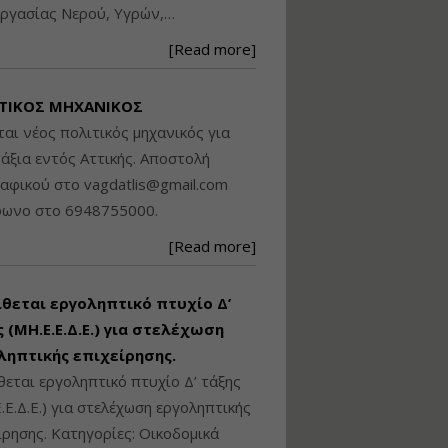
ργασίας Νερού, Υγρών,…
Βασικά στοιχεία
τεχνολογίας
[Read more]
φωτισμού LED και
ανάλυση Συστημάτων
Διαχείρισης
ΤΙΚΟΣ ΜΗΧΑΝΙΚΟΣ
Φωτισμού
ται νέος πολιτικός μηχανικός για
Εισηγητής:
Στέφανος Τουλόγλου
άξια εντός Αττικής. Αποστολή
Τιμή από: €190.00
ραφικού στο
vagdatlis@gmail.com
Διάρκεια: 12 ώρες
φωνο στο 6948755000.
[Read more]
Εκπόνηση Τοπικών και
Ειδικών Πολεοδομικών
Σχεδίων (ΤΠΣ και ΕΠΣ)
ίθεται εργοληπτικό πτυχίο Δ’
 (ΜΗ.Ε.Ε.Δ.Ε.) για στελέχωση
ληπτικής επιχείρησης.
Εισηγητής:
Λάμπρος Κίσσας
θεται εργοληπτικό πτυχίο Δ’ τάξης
Τιμή από: €130.00
.Ε.Δ.Ε.) για στελέχωση εργοληπτικής
Διάρκεια: 6 ώρες
ίρησης. Κατηγορίες: Οικοδομικά