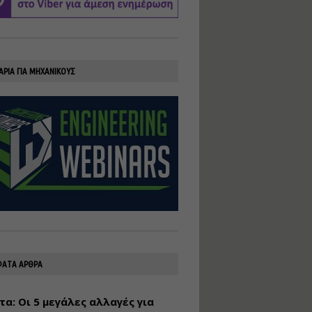
υλοποίηση
φωτοβολταϊκών
συστημάτων για
αυτοπαραγωγή (Net-
Billing)
ΑΡΙΑ ΓΙΑ ΜΗΧΑΝΙΚΟΥΣ
Εισηγητής:
Νικόλαος Παπαναστασίου
Τιμή από: €230.00
Διάρκεια: 16 ώρες
Αρχιτεκτονικός
Σχεδιασμός με το
Rhinoceros
Εισηγητής:
Κυριάκος Γολέμης
Τιμή από: €275.00
Διάρκεια: 18 ώρες
ΑΤΑ ΑΡΘΡΑ
τα: Οι 5 μεγάλες αλλαγές για
Σχεδιασμός και