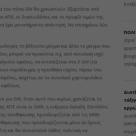
Επεξε
μα του πόσα GW θα χρειαστούν. Εξαρτάται από
α ΑΠΕ, οι διασυνδέσεις και το προφίλ τιμών της
να έχει μονοσήμαντη απάντηση. Να επισημάνω δύο
ΠΟΛΙ
Ζητεί
ιολογείς το βέλτιστο μείγμα και άλλο το μείγμα που
εργοτ
ος μπορεί να προκύπτει π.χ. από συνολική ισχύ
βιογ
μέγιστο όφελος, να εντοπίζεται στα 3 GW (τα
τηλέ
τέτοιο παράδειγμα, η προσθήκη ισχύος πέραν του
 όφελος, ασχέτως αν το συνολικό χαρτοφυλάκιο
-οφέλους.
Διατ
όνο για GW, όταν αυτό που κυρίως χρειάζεται το
τάξης
ς ΑΠΕ είναι οι GWh, η ενέργεια δηλαδή. Επιπλέον,
εργο
 της αποθήκευσης προσδιορίζεται από τις MWh.
Διατί
θήκευσης που προσδιορίζονται μόνο σε όρους
(ΜΗ.Ε
μένη και θα συνιστούσε λάθος πολιτική να
επιχε