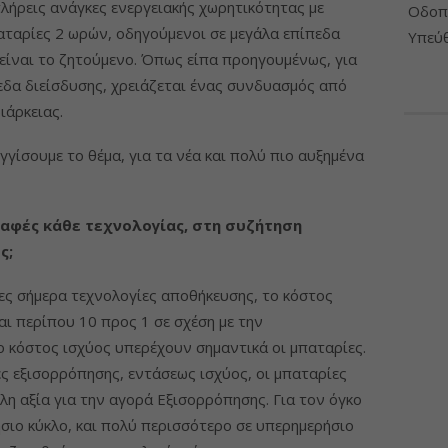
ήρεις ανάγκες ενεργειακής χωρητικότητας με
Οδοπο
παταρίες 2 ωρών, οδηγούμενοι σε μεγάλα επίπεδα
Υπεύθ
α είναι το ζητούμενο. Όπως είπα προηγουμένως, για
δα διείσδυσης, χρειάζεται ένας συνδυασμός από
ιάρκειας.
γίσουμε το θέμα, για τα νέα και πολύ πιο αυξημένα
ραφές κάθε τεχνολογίας, στη συζήτηση
ς;
ες σήμερα τεχνολογίες αποθήκευσης, το κόστος
αι περίπου 10 προς 1 σε σχέση με την
ο κόστος ισχύος υπερέχουν σημαντικά οι μπαταρίες.
 εξισορρόπησης, εντάσεως ισχύος, οι μπαταρίες
άλη αξία για την αγορά Εξισορρόπησης. Για τον όγκο
ήσιο κύκλο, και πολύ περισσότερο σε υπερημερήσιο