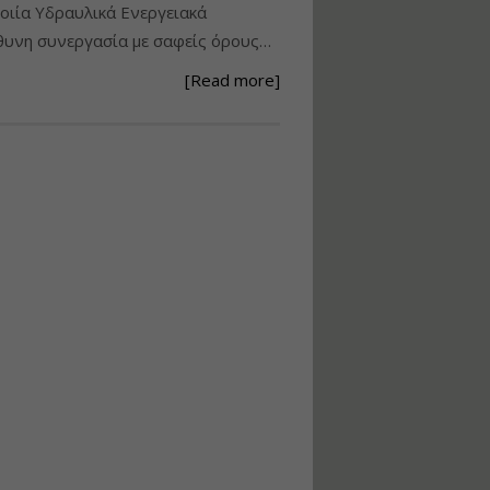
ιία Υδραυλικά Ενεργειακά
Ανάθεση – Εκτέλεση –
υνη συνεργασία με σαφείς όρους…
Επίβλεψη Δημοσίων
Έργων με τον
[Read more]
Ν.4782/2021
Εισηγητής:
Ζήσης Παπασταμάτης
Τιμή από: €220.00
Διάρκεια: 18 ώρες
Σχεδιασμός, μελέτη
και τεχνική
υλοποίηση
φωτοβολταϊκών
συστημάτων για
αυτοπαραγωγή (Net-
metering)
Εισηγητής:
Νικόλαος Παπαναστασίου
Τιμή από: €215.00
Διάρκεια: 16 ώρες