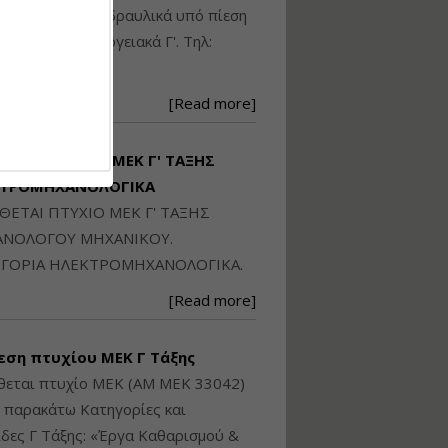
Ηλεκτρονική
ικού: Η/Μ Γ', Υδραυλικά υπό πίεση
Ταυτότητα Κτιρίου/
Αυτοτελούς
ιομηχανικά - Ενεργειακά Γ'. Τηλ:
Διηρημένης
250871
ιδιοκτησίας – Θεωρία
και Πράξη (2024)
[Read more]
Εισηγήτρια:
Αναστασία Μητρακάκη
Τιμή από: €140.00
ΙΘΕΤΑΙ ΠΤΥΧΙΟ ΜΕΚ Γ' ΤΑΞΗΣ
Διάρκεια: 6 ώρες
ΚΤΡΟΜΗΧΑΝΟΛΟΓΙΚΑ
ΙΘΕΤΑΙ ΠΤΥΧΙΟ ΜΕΚ Γ' ΤΑΞΗΣ
Εφαρμογή
ΝΟΛΟΓΟΥ ΜΗΧΑΝΙΚΟΥ.
Πολεοδομικού
ΓΟΡΙΑ ΗΛΕΚΤΡΟΜΗΧΑΝΟΛΟΓΙΚΑ.
Σχεδιασμού Εντός
Ορίων Πόλεων και
[Read more]
Οικισμών και Εκτός
Σχεδίου Δόμησης
εση πτυχίου ΜΕΚ Γ Τάξης
Εισηγήτρια:
Γραμματή Μπακλατσή
θεται πτυχίο ΜΕΚ (ΑΜ ΜΕΚ 33042)
Τιμή από: €145.00
ς παρακάτω Κατηγορίες και
Διάρκεια: 8 ώρες
δες Γ Τάξης: «Έργα Καθαρισμού &