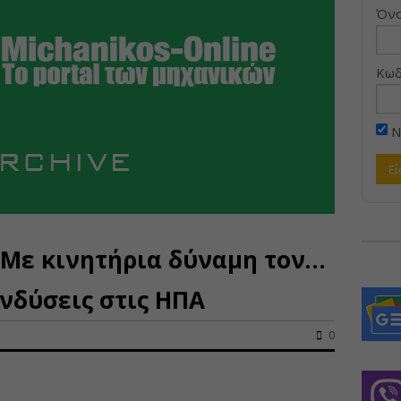
Όνο
Κωδ
Ν
 Με κινητήρια δύναμη τον…
ενδύσεις στις ΗΠΑ
0