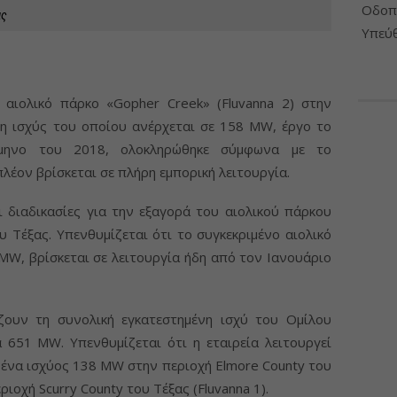
Οδοπο
ας
Υπεύθ
 αιολικό πάρκο «Gopher Creek» (Fluvanna 2) στην
 η ισχύς του οποίου ανέρχεται σε 158 MW, έργο το
άμηνο του 2018, ολοκληρώθηκε σύμφωνα με το
πλέον βρίσκεται σε πλήρη εμπορική λειτουργία.
 διαδικασίες για την εξαγορά του αιολικού πάρκου
υ Τέξας. Υπενθυμίζεται ότι το συγκεκριμένο αιολικό
MW, βρίσκεται σε λειτουργία ήδη από τον Ιανουάριο
ζουν τη συνολική εγκατεστημένη ισχύ του Ομίλου
51 MW. Υπενθυμίζεται ότι η εταιρεία λειτουργεί
 ένα ισχύος 138 MW στην περιοχή Elmore County του
ιοχή Scurry County του Τέξας (Fluvanna 1).