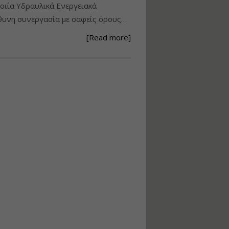
ιία Υδραυλικά Ενεργειακά
Ανάθεση – Εκτέλεση –
υνη συνεργασία με σαφείς όρους…
Επίβλεψη Δημοσίων
Έργων με τον
[Read more]
Ν.4782/2021
Εισηγητής:
Ζήσης Παπασταμάτης
Τιμή από: €220.00
Διάρκεια: 18 ώρες
Σχεδιασμός, μελέτη
και τεχνική
υλοποίηση
φωτοβολταϊκών
συστημάτων για
αυτοπαραγωγή (Net-
metering)
Εισηγητής:
Νικόλαος Παπαναστασίου
Τιμή από: €215.00
Διάρκεια: 16 ώρες