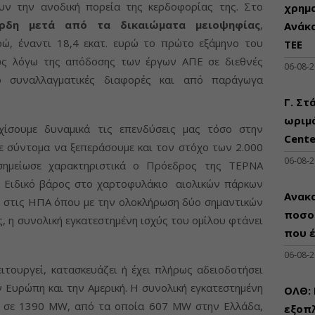
υν την ανοδική πορεία της κερδοφορίας της. Στο
χρημ
ρδη μετά από τα δικαιώματα μειοψηφίας
,
Ανάκ
ρώ, έναντι 18,4 εκατ. ευρώ το πρώτο εξάμηνο του
ΤΕΕ
ίως λόγω της απόδοσης των έργων ΑΠΕ σε διεθνές
06-08-
ό συναλλαγματικές διαφορές και από παράγωγα
Γ. Στ
ωριμά
χίσουμε δυναμικά τις επενδύσεις μας τόσο στην
Cente
τε σύντομα να ξεπεράσουμε και τον στόχο των 2.000
06-08-
σημείωσε χαρακτηριστικά ο Πρόεδρος της ΤΕΡΝΑ
ς. Ειδικό βάρος στο χαρτοφυλάκιο αιολικών πάρκων
Ανακα
ς στις ΗΠΑ όπου με την ολοκλήρωση δύο σημαντικών
ποσο
, η συνολική εγκατεστημένη ισχύς του ομίλου φτάνει
που 
06-08-
τουργεί, κατασκευάζει ή έχει πλήρως αδειοδοτήσει
Ευρώπη και την Αμερική. Η συνολική εγκατεστημένη
ΟΛΘ:
ν σε 1390 MW, από τα οποία 607 MW στην Ελλάδα,
εξοπλ