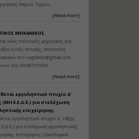
ργασίας Νερού, Υγρών,…
Βασικά στοιχεία
τεχνολογίας
[Read more]
φωτισμού LED και
ανάλυση Συστημάτων
Διαχείρισης
ΤΙΚΟΣ ΜΗΧΑΝΙΚΟΣ
Φωτισμού
ται νέος πολιτικός μηχανικός για
Εισηγητής:
Στέφανος Τουλόγλου
άξια εντός Αττικής. Αποστολή
Τιμή από: €190.00
ραφικού στο
vagdatlis@gmail.com
Διάρκεια: 12 ώρες
φωνο στο 6948755000.
[Read more]
Εκπόνηση Τοπικών και
Ειδικών Πολεοδομικών
Σχεδίων (ΤΠΣ και ΕΠΣ)
ίθεται εργοληπτικό πτυχίο Δ’
 (ΜΗ.Ε.Ε.Δ.Ε.) για στελέχωση
ληπτικής επιχείρησης.
Εισηγητής:
Λάμπρος Κίσσας
θεται εργοληπτικό πτυχίο Δ’ τάξης
Τιμή από: €130.00
.Ε.Δ.Ε.) για στελέχωση εργοληπτικής
Διάρκεια: 6 ώρες
ίρησης. Κατηγορίες: Οικοδομικά