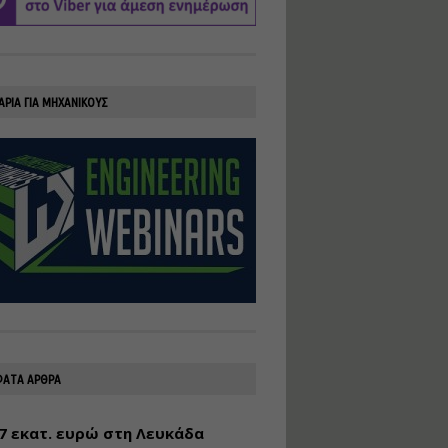
υλοποίηση
φωτοβολταϊκών
συστημάτων για
αυτοπαραγωγή (Net-
Billing)
ΑΡΙΑ ΓΙΑ ΜΗΧΑΝΙΚΟΥΣ
Εισηγητής:
Νικόλαος Παπαναστασίου
Τιμή από: €230.00
Διάρκεια: 16 ώρες
Αρχιτεκτονικός
Σχεδιασμός με το
Rhinoceros
Εισηγητής:
Κυριάκος Γολέμης
Τιμή από: €275.00
Διάρκεια: 18 ώρες
ΑΤΑ ΑΡΘΡΑ
7 εκατ. ευρώ στη Λευκάδα
Σχεδιασμός και