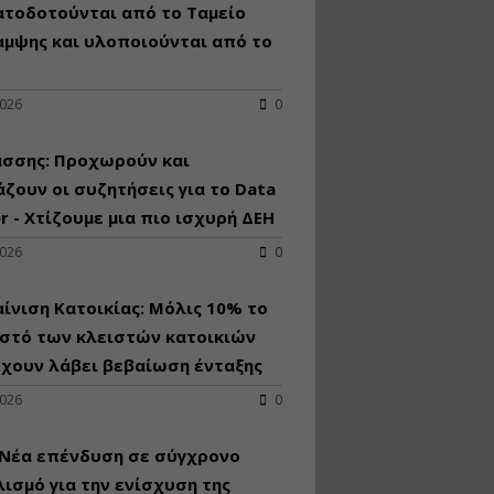
κατασκευή
ατοδοτούνται από το Ταμείο
κoλυμβητικής
αμψης και υλοποιούνται από το
υδατοδεξαμενής
Εισηγητής:
Χρήστος Ροδόπουλος
2026
0
Τιμή από: €230.00
Διάρκεια: 14 ώρες
άσσης: Προχωρούν και
ζουν οι συζητήσεις για το Data
r - Χτίζουμε μια πιο ισχυρή ΔΕΗ
Διαδικασία
αδειοδότησης και
2026
0
έκδοσης
πιστοποιητικού
κατάταξης
ίνιση Κατοικίας: Μόλις 10% το
τουριστικών μονάδων
στό των κλειστών κατοικιών
Εισηγητές:
έχουν λάβει βεβαίωση ένταξης
Γραμματή Μπακλατσή
Νικόλαος Σαρούκος
2026
0
Τιμή από: €145.00
Διάρκεια: 8 ώρες
 Νέα επένδυση σε σύγχρονο
ισμό για την ενίσχυση της