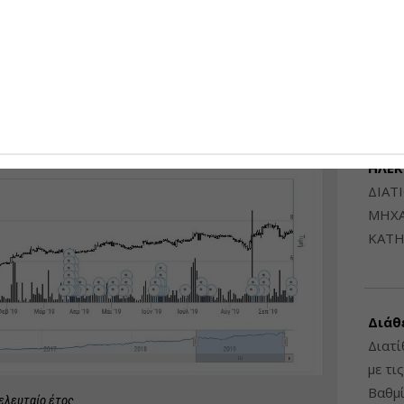
Μηχαν
Β', Β
6948
ΔΙΑΤ
ΗΛΕ
ΔΙΑΤ
ΜΗΧΑ
ΚΑΤΗ
Διάθ
Διατί
με τι
Βαθμί
τελευταίο έτος