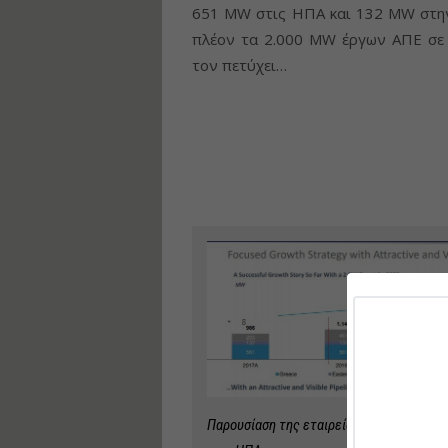
651 MW στις ΗΠΑ και 132 MW στην 
πλέον τα 2.000 MW έργων ΑΠΕ σε λ
τον πετύχει…
Παρουσίαση της εταιρείας 2019, που δείχ