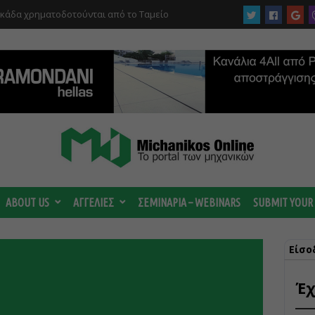
υκάδα χρηματοδοτούνται από το Ταμείο
αι από το ΤΕΕ
 ωριμάζουν οι συζητήσεις για το Data
 ισχυρή ΔΕΗ
ABOUT US
ΑΓΓΕΛΙΕΣ
ΣΕΜΙΝΑΡΙΑ – WEBINARS
SUBMIT YOUR
Είσο
Έχ