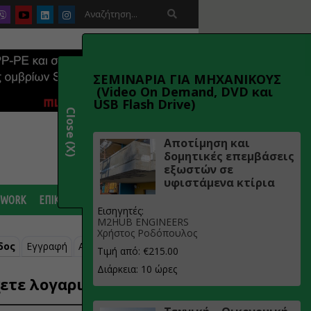

ΣΕΜΙΝΑΡΙΑ ΓΙΑ ΜΗΧΑΝΙΚΟΥΣ
(Video On Demand, DVD και
USB Flash Drive)
Close (X)
Αποτίμηση και
δομητικές επεμβάσεις
εξωστών σε
υφιστάμενα κτίρια
 WORK
ΕΠΙΚΟΙΝΩΝΙΑ
Εισηγητές:
M2HUB ENGINEERS
Χρήστος Ροδόπουλος
δος
Εγγραφή
Ανάκτηση κωδικού
Τιμή από: €215.00
Διάρκεια: 10 ώρες
ετε λογαριασμό;