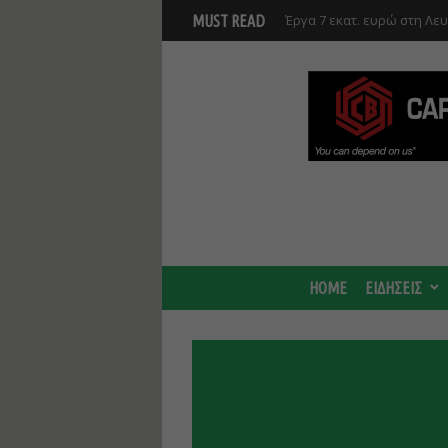
Έργα 7 εκατ. ευρώ στη Λε
MUST READ
Ανάκαμψης και υλοποιούντ
Γ. Στάσσης: Προχωρούν και
Center - Χτίζουμε μια πιο
HOME
ΕΙΔΗΣΕΙΣ