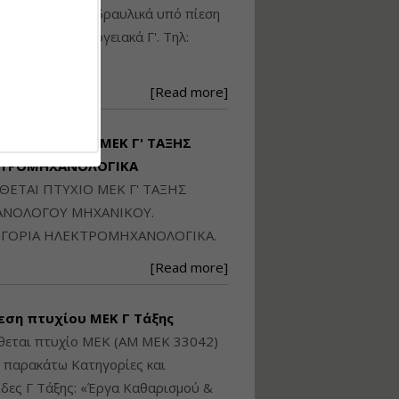
Ηλεκτρονική
ικού: Η/Μ Γ', Υδραυλικά υπό πίεση
Ταυτότητα Κτιρίου/
Αυτοτελούς
ιομηχανικά - Ενεργειακά Γ'. Τηλ:
Διηρημένης
250871
ιδιοκτησίας – Θεωρία
και Πράξη (2024)
[Read more]
Εισηγήτρια:
Αναστασία Μητρακάκη
Τιμή από: €140.00
ΙΘΕΤΑΙ ΠΤΥΧΙΟ ΜΕΚ Γ' ΤΑΞΗΣ
Διάρκεια: 6 ώρες
ΚΤΡΟΜΗΧΑΝΟΛΟΓΙΚΑ
ΙΘΕΤΑΙ ΠΤΥΧΙΟ ΜΕΚ Γ' ΤΑΞΗΣ
Εφαρμογή
ΝΟΛΟΓΟΥ ΜΗΧΑΝΙΚΟΥ.
Πολεοδομικού
ΓΟΡΙΑ ΗΛΕΚΤΡΟΜΗΧΑΝΟΛΟΓΙΚΑ.
Σχεδιασμού Εντός
Ορίων Πόλεων και
[Read more]
Οικισμών και Εκτός
Σχεδίου Δόμησης
εση πτυχίου ΜΕΚ Γ Τάξης
Εισηγήτρια:
Γραμματή Μπακλατσή
θεται πτυχίο ΜΕΚ (ΑΜ ΜΕΚ 33042)
Τιμή από: €145.00
ς παρακάτω Κατηγορίες και
Διάρκεια: 8 ώρες
δες Γ Τάξης: «Έργα Καθαρισμού &