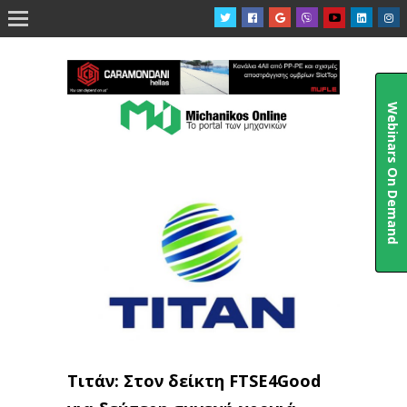

Webinars On Demand
Τιτάν: Στον δείκτη FTSE4Good