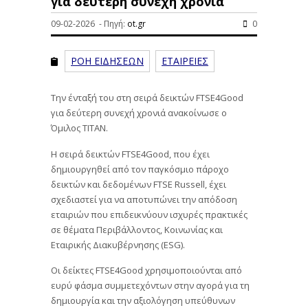
για δεύτερη συνεχή χρονιά
09-02-2026 - Πηγή:
ot.gr
0
ΡΟΗ ΕΙΔΗΣΕΩΝ
ΕΤΑΙΡΕΙΕΣ
Την ένταξή του στη σειρά δεικτών FTSE4Good
για δεύτερη συνεχή χρονιά ανακοίνωσε ο
Όμιλος TITAN.
Η σειρά δεικτών FTSE4Good, που έχει
δημιουργηθεί από τον παγκόσμιο πάροχο
δεικτών και δεδομένων FTSE Russell, έχει
σχεδιαστεί για να αποτυπώνει την απόδοση
εταιριών που επιδεικνύουν ισχυρές πρακτικές
σε θέματα Περιβάλλοντος, Κοινωνίας και
Εταιρικής Διακυβέρνησης (ESG).
Οι δείκτες FTSE4Good χρησιμοποιούνται από
ευρύ φάσμα συμμετεχόντων στην αγορά για τη
δημιουργία και την αξιολόγηση υπεύθυνων