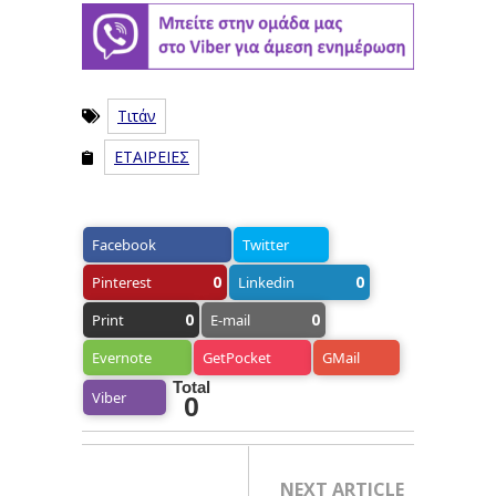
Τιτάν
ΕΤΑΙΡΕΙΕΣ
Facebook
Twitter
0
0
Pinterest
Linkedin
0
0
Print
E-mail
Evernote
GetPocket
GMail
Total
Viber
0
NEXT ARTICLE