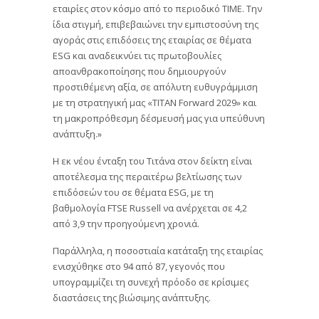
εταιρίες στον κόσμο από το περιοδικό TIME. Την
ίδια στιγμή, επιβεβαιώνει την εμπιστοσύνη της
αγοράς στις επιδόσεις της εταιρίας σε θέματα
ESG και αναδεικνύει τις πρωτοβουλίες
αποανθρακοποίησης που δημιουργούν
προστιθέμενη αξία, σε απόλυτη ευθυγράμμιση
με τη στρατηγική μας «TITAN Forward 2029» και
τη μακροπρόθεσμη δέσμευσή μας για υπεύθυνη
ανάπτυξη.»
Η εκ νέου ένταξη του Τιτάνα στον δείκτη είναι
αποτέλεσμα της περαιτέρω βελτίωσης των
επιδόσεών του σε θέματα ESG, με τη
βαθμολογία FTSE Russell να ανέρχεται σε 4,2
από 3,9 την προηγούμενη χρονιά.
Παράλληλα, η ποσοστιαία κατάταξη της εταιρίας
ενισχύθηκε στο 94 από 87, γεγονός που
υπογραμμίζει τη συνεχή πρόοδο σε κρίσιμες
διαστάσεις της βιώσιμης ανάπτυξης.