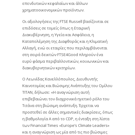
επενδυτικών κεφαλαίων και άλλων
χρηματοοικονομικών προϊόντων.
Οι αξιολογήσεις της FTSE Russell βασίζονται σε
επιδόσεις σε τομείς όπως η Εταιρική
Διακυβέρνηση, η Υγεία και Ασφάλεια, η
Καταπολέμηση της Διαφθοράς και η Κλιματική
Αλλαγή, ενώ οι εταιρίες που περιλαμβάνονται
στη σειρά δεικτών FTSE4Good πληρούν ένα
ευρύ φάσμα περιβαλλοντικών, κοινωνικών και
διακυβερνητικών κριτηρίων.
Ο Λεωνίδας Κανελλόπουλος, Διευθυντής
Καινοτομίας και Βιώσιμης Ανάπτυξης του Ομίλου
TITAN, δήλωσε: «Η αναγνώριση αυτή
επιβεβαιώνει τον διαχρονικά ηγετικό ρόλο του
Τιτάνα στη βιώσιμη ανάπτυξη. Έρχεται να
προστεθεί σε άλλες σημαντικές διακρίσεις, όπως
η βαθμολογία Α από το CDP, η ένταξη στη λίστα
των Financial Times «Europe’s Climate Leaders»
και η αναγνώριση ως μία από τις πιο βιώσιμες