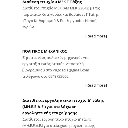
Διάθεση πτυχίου ΜΕΚ Γ Τάξης
Διατίθεται πτυχίο ΜΕΚ (ΑΜ ΜΕΚ 33042) με τις
παρακάτω Κατηγορίες και Βαθμίδες Γ Τάξης:
«Έργα Καθαρισμού & Επεξεργασίας Νερού,
Υγρών,…
[Read more]
ΠΟΛΙΤΙΚΟΣ ΜΗΧΑΝΙΚΟΣ
Ζητείται νέος πολιτικός μηχανικός για
εργοτάξια εντός Αττικής. Αποστολή
βιογραφικού στο
vagdatlis@gmail.com
τηλέφωνο στο 6948755000.
[Read more]
Διατίθεται εργοληπτικό πτυχίο Δ’ τάξης
(ΜΗ.Ε.Ε.Δ.Ε.) για στελέχωση
εργοληπτικής επιχείρησης.
Διατίθεται εργοληπτικό πτυχίο Δ’ τάξης
(ΜΗ.Ε.Ε.Δ.Ε.) για στελέχωση εργοληπτικής