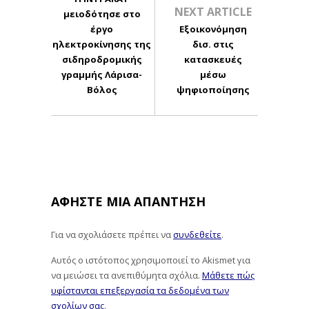
NEXT ARTICLE
μειοδότησε στο
έργο
Εξοικονόμηση
ηλεκτροκίνησης της
δισ. στις
σιδηροδρομικής
κατασκευές
γραμμής Λάρισα-
μέσω
Βόλος
ψηφιοποίησης
ΑΦΉΣΤΕ ΜΙΑ ΑΠΆΝΤΗΣΗ
Για να σχολιάσετε πρέπει να
συνδεθείτε
.
Αυτός ο ιστότοπος χρησιμοποιεί το Akismet για
να μειώσει τα ανεπιθύμητα σχόλια.
Μάθετε πώς
υφίστανται επεξεργασία τα δεδομένα των
σχολίων σας
.