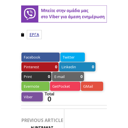
ΕΡΓΑ
Facebook
Twitter
0
0
Pinterest
Linkedin
0
0
Print
E-mail
Evernote
GetPocket
GMail
Total
Viber
0
PREVIOUS ARTICLE
Η ΙΝΤΡΑΚΑΤ