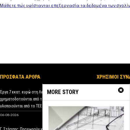
Μάθετε πώς υφίστανται επεξεργασία τα δεδομένα των σχολί
ΠΡΟΣΦΑΤΑ ΑΡΘΡΑ
ΧΡΗΣΙΜΟΙ ΣΥΝ
MORE STORY
Έργα 7 εκατ. ευρώ στη Λευκάδα
Όροι Χρήσης
χρηματοδοτούνται από το Ταμείο Ανάκαμψης και
υλοποιούνται από το ΤΕΕ
Δήλωση Ιδιωτικ
06-08-2026
0
FAQ – Οδηγίες 
Σύνδεσμοι
Γ. Στάσσης: Προχωρούν και ωριμάζουν οι