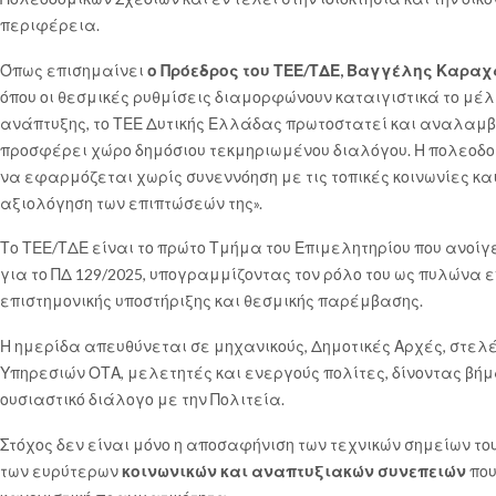
περιφέρεια.
Όπως επισημαίνει
ο Πρόεδρος του ΤΕΕ/ΤΔΕ, Βαγγέλης Καρα
όπου οι θεσμικές ρυθμίσεις διαμορφώνουν καταιγιστικά το μέλ
ανάπτυξης, το ΤΕΕ Δυτικής Ελλάδας πρωτοστατεί και αναλαμβ
προσφέρει χώρο δημόσιου τεκμηριωμένου διαλόγου. Η πολεοδομ
να εφαρμόζεται χωρίς συνεννόηση με τις τοπικές κοινωνίες κα
αξιολόγηση των επιπτώσεών της».
Το ΤΕΕ/ΤΔΕ είναι το πρώτο Τμήμα του Επιμελητηρίου που ανοίγε
για το ΠΔ 129/2025, υπογραμμίζοντας τον ρόλο του ως πυλώνα 
επιστημονικής υποστήριξης και θεσμικής παρέμβασης.
Η ημερίδα απευθύνεται σε μηχανικούς, Δημοτικές Αρχές, στελ
Υπηρεσιών ΟΤΑ, μελετητές και ενεργούς πολίτες, δίνοντας βήμα
ουσιαστικό διάλογο με την Πολιτεία.
Στόχος δεν είναι μόνο η αποσαφήνιση των τεχνικών σημείων το
των ευρύτερων
κοινωνικών και αναπτυξιακών συνεπειών
που