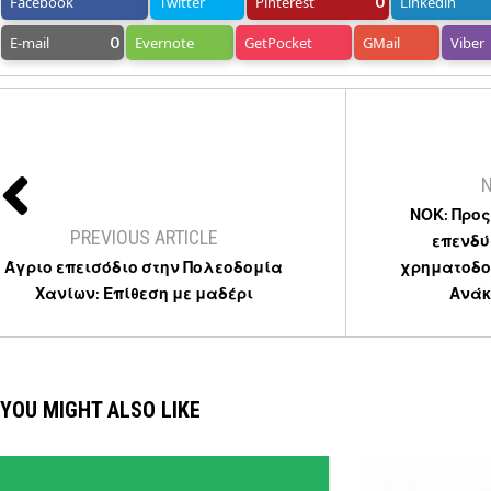
Facebook
Twitter
Pinterest
0
Linkedin
E-mail
0
Evernote
GetPocket
GMail
Viber
N
ΝΟΚ: Προς
PREVIOUS ARTICLE
επενδύ
Άγριο επεισόδιο στην Πολεοδομία
χρηματοδοτ
Χανίων: Επίθεση με μαδέρι
Ανάκ
YOU MIGHT ALSO LIKE