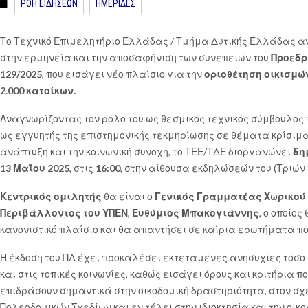
ΡΟΗ ΕΙΔΗΣΕΩΝ
ΗΜΕΡΙΔΕΣ
Το Τεχνικό Επιμελητήριο Ελλάδας / Τμήμα Δυτικής Ελλάδας 
στην ερμηνεία και την αποσαφήνιση των συνεπειών του
Προεδρ
129/2025
, που εισάγει νέο πλαίσιο για την
οριοθέτηση οικισμώ
2.000 κατοίκων.
Αναγνωρίζοντας τον ρόλο του ως θεσμικός τεχνικός σύμβουλος 
ως εγγυητής της επιστημονικής τεκμηρίωσης σε θέματα κρίσιμ
ανάπτυξη και την κοινωνική συνοχή, το ΤΕΕ/ΤΔΕ διοργανώνει
δη
13 Μαΐου 2025
, στις
16:00
, στην αίθουσα εκδηλώσεών του (Τριών
Κεντρικός ομιλητής
θα είναι ο
Γενικός Γραμματέας Χωρικού 
Περιβάλλοντος του ΥΠΕΝ
,
Ευθύμιος Μπακογιάννης
, ο οποίος
κανονιστικό πλαίσιο και θα απαντήσει σε καίρια ερωτήματα πο
Η έκδοση του ΠΔ έχει προκαλέσει εκτεταμένες ανησυχίες τόσο 
και στις τοπικές κοινωνίες, καθώς εισάγει όρους και κριτήρια π
επιδράσουν σημαντικά στην οικοδομική δραστηριότητα, στον σ
Πολεοδομικών Σχεδίων και εν τέλει στην ιδιοκτησία και την οικ