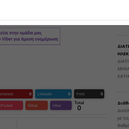
Μηχαν
Β', Β
6948
ΔΙΑΤ
ΗΛΕ
ΔΙΑΤ
ΜΗΧΑ
ΚΑΤΗ
0
0
0
interest
Linkedin
Print
Διάθ
Total
tPocket
GMail
Viber
0
Διατί
με τι
Βαθμί