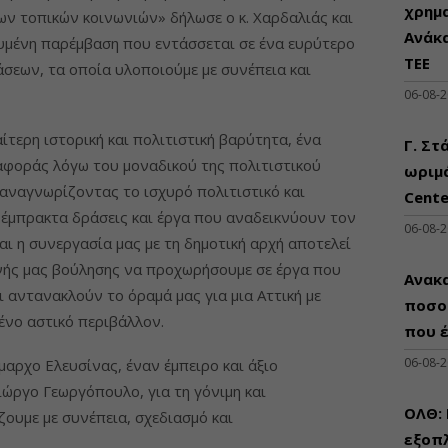
χρημ
ων τοπικών κοινωνιών» δήλωσε ο κ. Χαρδαλιάς και
Ανάκ
ευμένη παρέμβαση που εντάσσεται σε ένα ευρύτερο
ΤΕΕ
σεων, τα οποία υλοποιούμε με συνέπεια και
06-08-
ίτερη ιστορική και πολιτιστική βαρύτητα, ένα
Γ. Στ
αφοράς λόγω του μοναδικού της πολιτιστικού
ωριμά
 αναγνωρίζοντας το ισχυρό πολιτιστικό και
Cente
 έμπρακτα δράσεις και έργα που αναδεικνύουν τον
06-08-
αι η συνεργασία μας με τη δημοτική αρχή αποτελεί
νής μας βούλησης να προχωρήσουμε σε έργα που
Ανακα
 αντανακλούν το όραμά μας για μια Αττική με
ποσο
ένο αστικό περιβάλλον.
που 
06-08-
αρχο Ελευσίνας, έναν έμπειρο και άξιο
ιώργο Γεωργόπουλο, για τη γόνιμη και
ΟΛΘ:
ουμε με συνέπεια, σχεδιασμό και
εξοπλ