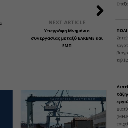
Επεξε
NEXT ARTICLE
α
ΠΟΛΙ
Υπεγράφη Μνημόνιο
Ζητεί
συνεργασίας μεταξύ ΕΛΚΕΜΕ και
εργοτ
ΕΜΠ
βιογ
τηλέ
Διατ
τάξης
εργο
Διατί
(ΜΗ.Ε
επιχε