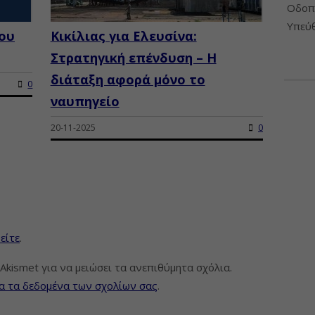
Οδοπο
Υπεύθ
δου
Κικίλιας για Ελευσίνα:
Στρατηγική επένδυση – Η
διάταξη αφορά μόνο το
0
ναυπηγείο
20-11-2025
0
είτε
.
Akismet για να μειώσει τα ανεπιθύμητα σχόλια.
α τα δεδομένα των σχολίων σας
.