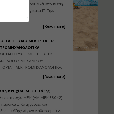
Ηλεκτρονική
ικού: Η/Μ Γ', Υδραυλικά υπό πίεση
Ταυτότητα Κτιρίου/
Αυτοτελούς
ιομηχανικά - Ενεργειακά Γ'. Τηλ:
Διηρημένης
250871
ιδιοκτησίας – Θεωρία
και Πράξη (2024)
[Read more]
Εισηγήτρια:
Αναστασία Μητρακάκη
Τιμή από: €140.00
ΙΘΕΤΑΙ ΠΤΥΧΙΟ ΜΕΚ Γ' ΤΑΞΗΣ
Διάρκεια: 6 ώρες
ΚΤΡΟΜΗΧΑΝΟΛΟΓΙΚΑ
ΙΘΕΤΑΙ ΠΤΥΧΙΟ ΜΕΚ Γ' ΤΑΞΗΣ
Εφαρμογή
ΝΟΛΟΓΟΥ ΜΗΧΑΝΙΚΟΥ.
Πολεοδομικού
ΓΟΡΙΑ ΗΛΕΚΤΡΟΜΗΧΑΝΟΛΟΓΙΚΑ.
Σχεδιασμού Εντός
Ορίων Πόλεων και
[Read more]
Οικισμών και Εκτός
Σχεδίου Δόμησης
εση πτυχίου ΜΕΚ Γ Τάξης
Εισηγήτρια:
Γραμματή Μπακλατσή
θεται πτυχίο ΜΕΚ (ΑΜ ΜΕΚ 33042)
Τιμή από: €145.00
ς παρακάτω Κατηγορίες και
Διάρκεια: 8 ώρες
δες Γ Τάξης: «Έργα Καθαρισμού &