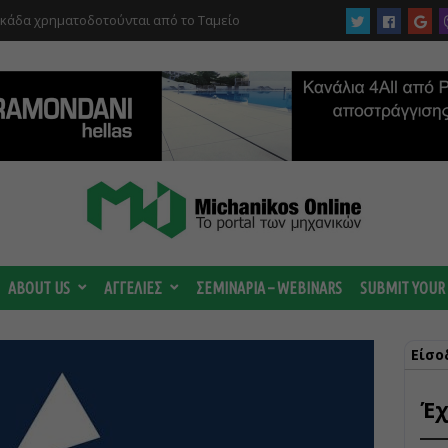
 ωριμάζουν οι συζητήσεις για το Data
 ισχυρή ΔΕΗ
ABOUT US
ΑΓΓΕΛΙΕΣ
ΣΕΜΙΝΑΡΙΑ – WEBINARS
SUBMIT YOUR
Είσο
Έχ