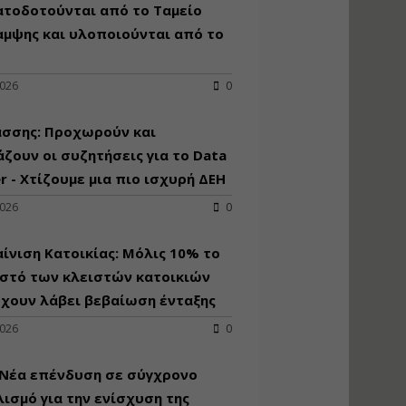
κατασκευή
ατοδοτούνται από το Ταμείο
κoλυμβητικής
αμψης και υλοποιούνται από το
υδατοδεξαμενής
Εισηγητής:
Χρήστος Ροδόπουλος
2026
0
Τιμή από: €230.00
Διάρκεια: 14 ώρες
άσσης: Προχωρούν και
ζουν οι συζητήσεις για το Data
r - Χτίζουμε μια πιο ισχυρή ΔΕΗ
Διαδικασία
αδειοδότησης και
2026
0
έκδοσης
πιστοποιητικού
κατάταξης
ίνιση Κατοικίας: Μόλις 10% το
τουριστικών μονάδων
στό των κλειστών κατοικιών
Εισηγητές:
έχουν λάβει βεβαίωση ένταξης
Γραμματή Μπακλατσή
Νικόλαος Σαρούκος
2026
0
Τιμή από: €145.00
Διάρκεια: 8 ώρες
 Νέα επένδυση σε σύγχρονο
ισμό για την ενίσχυση της