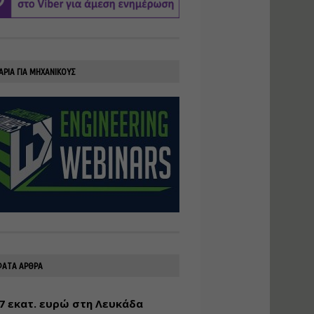
υλοποίηση
φωτοβολταϊκών
συστημάτων για
αυτοπαραγωγή (Net-
Billing)
ΑΡΙΑ ΓΙΑ ΜΗΧΑΝΙΚΟΥΣ
Εισηγητής:
Νικόλαος Παπαναστασίου
Τιμή από: €230.00
Διάρκεια: 16 ώρες
Αρχιτεκτονικός
Σχεδιασμός με το
Rhinoceros
Εισηγητής:
Κυριάκος Γολέμης
Τιμή από: €275.00
Διάρκεια: 18 ώρες
ΑΤΑ ΑΡΘΡΑ
7 εκατ. ευρώ στη Λευκάδα
Σχεδιασμός και