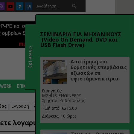

ΣΕΜΙΝΑΡΙΑ ΓΙΑ ΜΗΧΑΝΙΚΟΥΣ
(Video On Demand, DVD και
USB Flash Drive)
Close (X)
Αποτίμηση και
δομητικές επεμβάσεις
εξωστών σε
υφιστάμενα κτίρια
 WORK
ΕΠΙΚΟΙΝΩΝΙΑ
Εισηγητές:
M2HUB ENGINEERS
Χρήστος Ροδόπουλος
δος
Εγγραφή
Ανάκτηση κωδικού
Τιμή από: €215.00
Διάρκεια: 10 ώρες
ετε λογαριασμό;