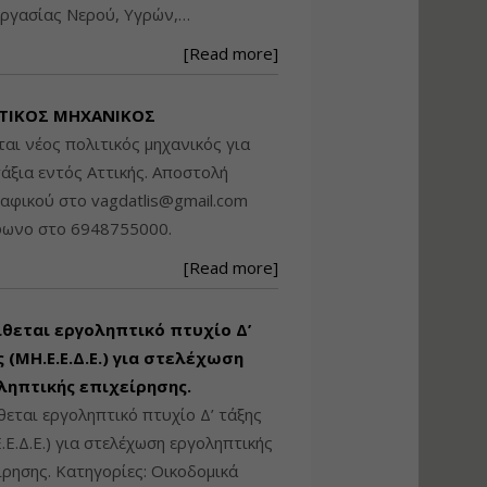
ργασίας Νερού, Υγρών,…
Βασικά στοιχεία
τεχνολογίας
[Read more]
φωτισμού LED και
ανάλυση Συστημάτων
Διαχείρισης
ΤΙΚΟΣ ΜΗΧΑΝΙΚΟΣ
Φωτισμού
ται νέος πολιτικός μηχανικός για
Εισηγητής:
Στέφανος Τουλόγλου
άξια εντός Αττικής. Αποστολή
Τιμή από: €190.00
ραφικού στο
vagdatlis@gmail.com
Διάρκεια: 12 ώρες
φωνο στο 6948755000.
[Read more]
Εκπόνηση Τοπικών και
Ειδικών Πολεοδομικών
Σχεδίων (ΤΠΣ και ΕΠΣ)
ίθεται εργοληπτικό πτυχίο Δ’
 (ΜΗ.Ε.Ε.Δ.Ε.) για στελέχωση
ληπτικής επιχείρησης.
Εισηγητής:
Λάμπρος Κίσσας
θεται εργοληπτικό πτυχίο Δ’ τάξης
Τιμή από: €130.00
.Ε.Δ.Ε.) για στελέχωση εργοληπτικής
Διάρκεια: 6 ώρες
ίρησης. Κατηγορίες: Οικοδομικά