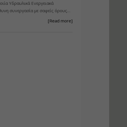
ιία Υδραυλικά Ενεργειακά
Ανάθεση – Εκτέλεση –
υνη συνεργασία με σαφείς όρους…
Επίβλεψη Δημοσίων
Έργων με τον
[Read more]
Ν.4782/2021
Εισηγητής:
Ζήσης Παπασταμάτης
Τιμή από: €220.00
Διάρκεια: 18 ώρες
Σχεδιασμός, μελέτη
και τεχνική
υλοποίηση
φωτοβολταϊκών
συστημάτων για
αυτοπαραγωγή (Net-
metering)
Εισηγητής:
Νικόλαος Παπαναστασίου
Τιμή από: €215.00
Διάρκεια: 16 ώρες