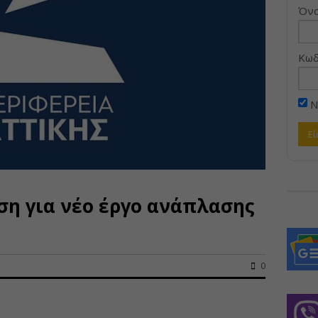
Όνο
Κωδ
Ν
η για νέο έργο ανάπλασης
0