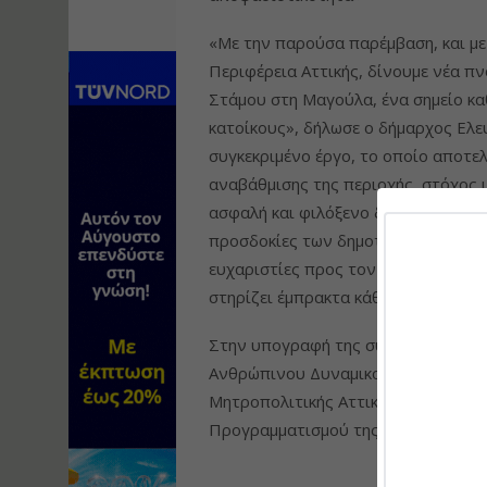
«Με την παρούσα παρέμβαση, και με
Περιφέρεια Αττικής, δίνουμε νέα πν
Στάμου στη Μαγούλα, ένα σημείο κα
κατοίκους», δήλωσε ο δήμαρχος Ελε
συγκεκριμένο έργο, το οποίο αποτε
αναβάθμισης της περιοχής, στόχος μ
ασφαλή και φιλόξενο δημόσιο χώρο, 
προσδοκίες των δημοτών. Θέλω για 
ευχαριστίες προς τον Περιφερειάρχη,
στηρίζει έμπρακτα κάθε βήμα προς 
Στην υπογραφή της σύμβασης παρέσ
Ανθρώπινου Δυναμικού Ελευσίνας Μ
Μητροπολιτικής Αττικής Α.Ε.» Έφη 
Προγραμματισμού της Περιφέρειας 