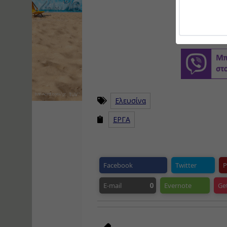
Ελευσίνα
ΕΡΓΑ
Facebook
Twitter
P
0
E-mail
Evernote
Ge