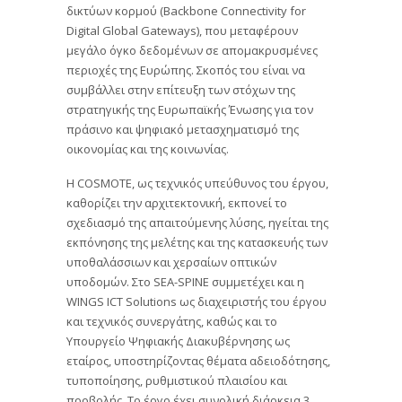
δικτύων κορμού (Backbone Connectivity for
Digital Global Gateways), που μεταφέρουν
μεγάλο όγκο δεδομένων σε απομακρυσμένες
περιοχές της Ευρώπης. Σκοπός του είναι να
συμβάλλει στην επίτευξη των στόχων της
στρατηγικής της Ευρωπαϊκής Ένωσης για τον
πράσινο και ψηφιακό μετασχηματισμό της
οικονομίας και της κοινωνίας.
H COSMOTE, ως τεχνικός υπεύθυνος του έργου,
καθορίζει την αρχιτεκτονική, εκπονεί το
σχεδιασμό της απαιτούμενης λύσης, ηγείται της
εκπόνησης της μελέτης και της κατασκευής των
υποθαλάσσιων και χερσαίων οπτικών
υποδομών. Στο SEA-SPINE συμμετέχει και η
WINGS ICT Solutions ως διαχειριστής του έργου
και τεχνικός συνεργάτης, καθώς και το
Υπουργείο Ψηφιακής Διακυβέρνησης ως
εταίρος, υποστηρίζοντας θέματα αδειοδότησης,
τυποποίησης, ρυθμιστικού πλαισίου και
προβολής. Το έργο έχει συνολική διάρκεια 3