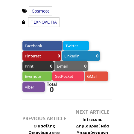
Cosmote
ΤΕΧΝΟΛΟΓΙΑ
Facebook
Twitter
0
0
Pinterest
Linkedin
0
0
Print
E-mail
Evernote
GetPocket
GMail
Total
Viber
0
NEXT ARTICLE
PREVIOUS ARTICLE
Intracom:
Ο Βασίλης
Δημιουργεί Νέα
Οικονόμου στο
Υπερσύγχρονη