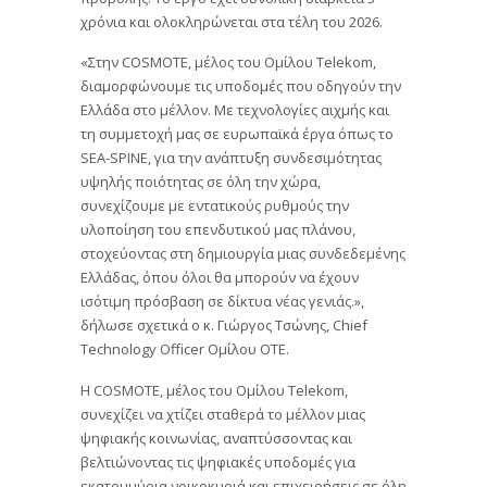
χρόνια και ολοκληρώνεται στα τέλη του 2026.
«Στην COSMOTE, μέλος του Ομίλου Telekom,
διαμορφώνουμε τις υποδομές που οδηγούν την
Ελλάδα στο μέλλον. Με τεχνολογίες αιχμής και
τη συμμετοχή μας σε ευρωπαϊκά έργα όπως το
SEA-SPINE, για την ανάπτυξη συνδεσιμότητας
υψηλής ποιότητας σε όλη την χώρα,
συνεχίζουμε με εντατικούς ρυθμούς την
υλοποίηση του επενδυτικού μας πλάνου,
στοχεύοντας στη δημιουργία μιας συνδεδεμένης
Ελλάδας, όπου όλοι θα μπορούν να έχουν
ισότιμη πρόσβαση σε δίκτυα νέας γενιάς.»,
δήλωσε σχετικά ο κ. Γιώργος Τσώνης, Chief
Technology Officer Ομίλου ΟΤΕ.
Η COSMOTE, μέλος του Ομίλου Telekom,
συνεχίζει να χτίζει σταθερά το μέλλον μιας
ψηφιακής κοινωνίας, αναπτύσσοντας και
βελτιώνοντας τις ψηφιακές υποδομές για
εκατομμύρια νοικοκυριά και επιχειρήσεις σε όλη