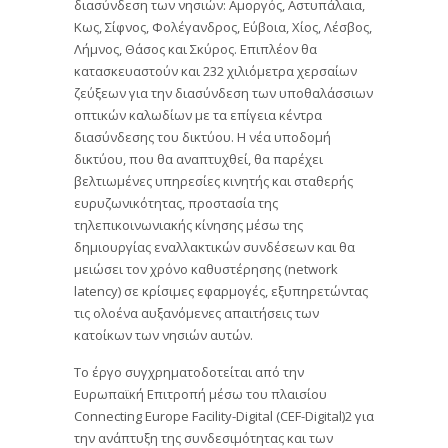
διασύνδεση των νησιών: Αμοργός, Αστυπάλαια,
Κως, Σίφνος, Φολέγανδρος, Εύβοια, Χίος, Λέσβος,
Λήμνος, Θάσος και Σκύρος. Επιπλέον θα
κατασκευαστούν και 232 χιλιόμετρα χερσαίων
ζεύξεων για την διασύνδεση των υποθαλάσσιων
οπτικών καλωδίων με τα επίγεια κέντρα
διασύνδεσης του δικτύου. Η νέα υποδομή
δικτύου, που θα αναπτυχθεί, θα παρέχει
βελτιωμένες υπηρεσίες κινητής και σταθερής
ευρυζωνικότητας, προστασία της
τηλεπικοινωνιακής κίνησης μέσω της
δημιουργίας εναλλακτικών συνδέσεων και θα
μειώσει τον χρόνο καθυστέρησης (network
latency) σε κρίσιμες εφαρμογές, εξυπηρετώντας
τις ολοένα αυξανόμενες απαιτήσεις των
κατοίκων των νησιών αυτών.
Το έργο συγχρηματοδοτείται από την
Ευρωπαϊκή Επιτροπή μέσω του πλαισίου
Connecting Europe Facility-Digital (CEF-Digital)2 για
την ανάπτυξη της συνδεσιμότητας και των