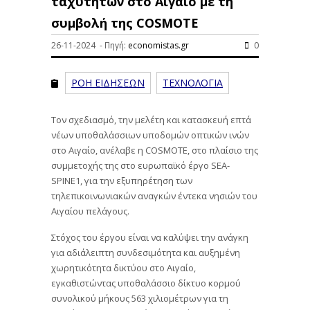
ταχυτήτων στο Αιγαίο με τη
συμβολή της COSMOTE
26-11-2024 - Πηγή:
economistas.gr
0
ΡΟΗ ΕΙΔΗΣΕΩΝ
ΤΕΧΝΟΛΟΓΙΑ
Τον σχεδιασμό, την μελέτη και κατασκευή επτά
νέων υποθαλάσσιων υποδομών οπτικών ινών
στο Αιγαίο, ανέλαβε η COSMOTE, στο πλαίσιο της
συμμετοχής της στο ευρωπαϊκό έργο SEA-
SPINE1, για την εξυπηρέτηση των
τηλεπικοινωνιακών αναγκών έντεκα νησιών του
Αιγαίου πελάγους.
Στόχος του έργου είναι να καλύψει την ανάγκη
για αδιάλειπτη συνδεσιμότητα και αυξημένη
χωρητικότητα δικτύου στο Αιγαίο,
εγκαθιστώντας υποθαλάσσιο δίκτυο κορμού
συνολικού μήκους 563 χιλιομέτρων για τη