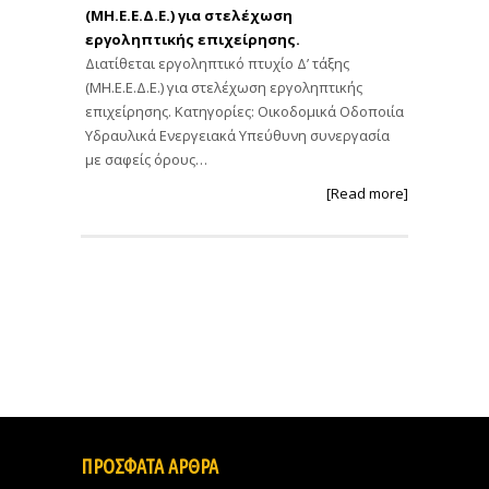
(ΜΗ.Ε.Ε.Δ.Ε.) για στελέχωση
εργοληπτικής επιχείρησης.
Διατίθεται εργοληπτικό πτυχίο Δ’ τάξης
(ΜΗ.Ε.Ε.Δ.Ε.) για στελέχωση εργοληπτικής
επιχείρησης. Κατηγορίες: Οικοδομικά Οδοποιία
Υδραυλικά Ενεργειακά Υπεύθυνη συνεργασία
με σαφείς όρους…
[Read more]
ΠΡΟΣΦΑΤΑ ΑΡΘΡΑ