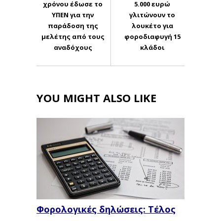
χρόνου έδωσε το
5.000 ευρώ
ΥΠΕΝ για την
γλιτώνουν το
παράδοση της
λουκέτο για
μελέτης από τους
φοροδιαφυγή 15
αναδόχους
κλάδοι
YOU MIGHT ALSO LIKE
Φορολογικές δηλώσεις: Τέλος