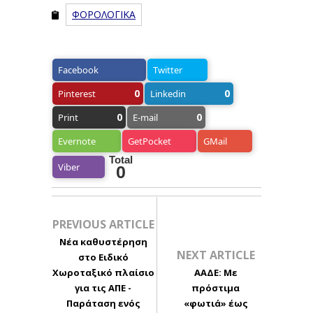
ΦΟΡΟΛΟΓΙΚΑ
Facebook
Twitter
0
0
Pinterest
Linkedin
0
0
Print
E-mail
Evernote
GetPocket
GMail
Total
Viber
0
PREVIOUS ARTICLE
Νέα καθυστέρηση
NEXT ARTICLE
στο Ειδικό
Χωροταξικό πλαίσιο
ΑΑΔΕ: Με
για τις ΑΠΕ -
πρόστιμα
Παράταση ενός
«φωτιά» έως