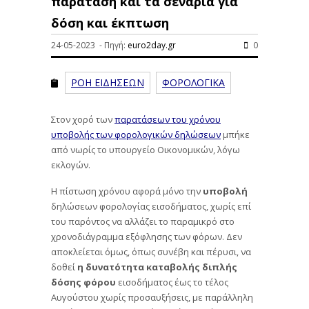
παράταση και τα σενάρια για
δόση και έκπτωση
24-05-2023 - Πηγή:
euro2day.gr
0
ΡΟΗ ΕΙΔΗΣΕΩΝ
ΦΟΡΟΛΟΓΙΚΑ
Στον χορό των
παρατάσεων του χρόνου
υποβολής των φορολογικών δηλώσεων
μπήκε
από νωρίς το υπουργείο Οικονομικών, λόγω
εκλογών.
Η πίστωση χρόνου αφορά μόνο την
υποβολή
δηλώσεων φορολογίας εισοδήματος, χωρίς επί
του παρόντος να αλλάζει το παραμικρό στο
χρονοδιάγραμμα εξόφλησης των φόρων. Δεν
αποκλείεται όμως, όπως συνέβη και πέρυσι, να
δοθεί
η δυνατότητα καταβολής διπλής
δόσης φόρου
εισοδήματος έως το τέλος
Αυγούστου χωρίς προσαυξήσεις, με παράλληλη