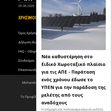
05-08-2026
0
ΧΡΗΣΙΜΟΙ ΣΥΝΔΕΣΜΟΙ
Όροι Χρήσης
Δήλωση Ιδιωτικότητας
FAQ – Οδηγίες Χρήσης
Νέα καθυστέρηση στο
Σύνδεσμοι
Ειδικό Χωροταξικό πλαίσιο
Επικοινωνήστε με το Michanikos-Online
για τις ΑΠΕ - Παράταση
ενός χρόνου έδωσε το
Michanikos-Online 2018 - All Rights Reserved
ΥΠΕΝ για την παράδοση της
Back to top
μελέτης από τους
Το Προφίλ μου
Log out
Ειδησεις RSS
αναδόχους
Σεμινάρια RSS
Η επίμαχη και πολυαναμενόμενη μελέτη