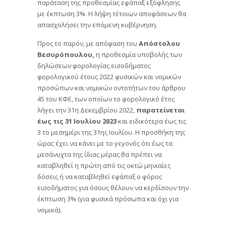
παράταση της προθεσμίας εφάπαξ εξόφλησης
με έκπτωση 3%. Η λήψη τέτοιων αποφάσεων θα
απασχολήσει την επόμενη κυβέρνηση.
Προς το παρόν, με απόφαση του
Απόστολου
Βεσυρόπουλου,
η προθεσμία υποβολής των
δηλώσεων φορολογίας εισοδήματος
φορολογικού έτους 2022 φυσικών και νομικών
προσώπων και νομικών οντοτήτων του άρθρου
45 του ΚΦΕ, των οποίων το φορολογικό έτος
λήγει την 31η Δεκεμβρίου 2022,
παρατείνεται
έως τις 31 Ιουλίου 2023
και ειδικότερα έως τις
3 το μεσημέρι της 31ης Ιουλίου. Η προσθήκη της
ώρας έχει να κάνει με το γεγονός ότι έως τα
μεσάνυχτα της ίδιας μέρας θα πρέπει να
καταβληθεί η πρώτη από τις οκτώ μηνιαίες
δόσεις ή να καταβληθεί εφάπαξ ο φόρος
εισοδήματος για όσους θέλουν να κερδίσουν την
έκπτωση 3% (για φυσικά πρόσωπα και όχι για
νομικά).