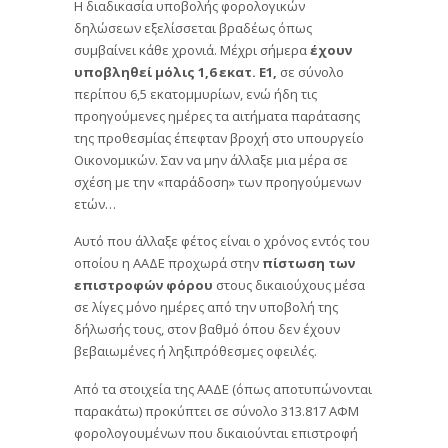
Η διαδικασία υποβολής φορολογικών
δηλώσεων εξελίσσεται βραδέως όπως
συμβαίνει κάθε χρονιά. Μέχρι σήμερα
έχουν
υποβληθεί μόλις 1,6 εκατ. Ε1,
σε σύνολο
περίπου 6,5 εκατομμυρίων, ενώ ήδη τις
προηγούμενες ημέρες τα αιτήματα παράτασης
της προθεσμίας έπεφταν βροχή στο υπουργείο
Οικονομικών. Σαν να μην άλλαξε μια μέρα σε
σχέση με την «παράδοση» των προηγούμενων
ετών…
Αυτό που άλλαξε φέτος είναι ο χρόνος εντός του
οποίου η ΑΑΔΕ προχωρά στην
πίστωση των
επιστροφών φόρου
στους δικαιούχους μέσα
σε λίγες μόνο ημέρες από την υποβολή της
δήλωσής τους, στον βαθμό όπου δεν έχουν
βεβαιωμένες ή ληξιπρόθεσμες οφειλές.
Από τα στοιχεία της ΑΑΔΕ (όπως αποτυπώνονται
παρακάτω) προκύπτει σε σύνολο 313.817 ΑΦΜ
φορολογουμένων που δικαιούνται επιστροφή