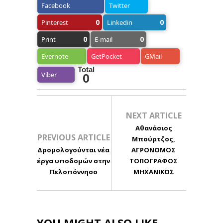
Facebook
Twitter
0
0
Pinterest
Linkedin
0
0
Print
E-mail
Evernote
GetPocket
GMail
Total
Viber
0
NEXT ARTICLE
Αθανάσιος
PREVIOUS ARTICLE
Μπούρτζος,
Δρομολογούνται νέα
ΑΓΡΟΝΟΜΟΣ
έργα υποδομών στην
ΤΟΠΟΓΡΑΦΟΣ
Πελοπόννησο
ΜΗΧΑΝΙΚΟΣ
YOU MIGHT ALSO LIKE