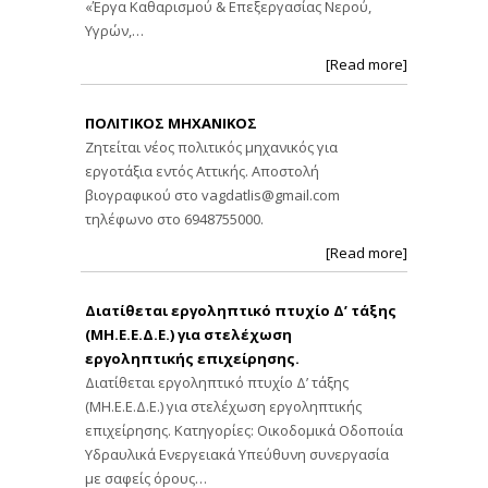
«Έργα Καθαρισμού & Επεξεργασίας Νερού,
Υγρών,…
[Read more]
ΠΟΛΙΤΙΚΟΣ ΜΗΧΑΝΙΚΟΣ
Ζητείται νέος πολιτικός μηχανικός για
εργοτάξια εντός Αττικής. Αποστολή
βιογραφικού στο
vagdatlis@gmail.com
τηλέφωνο στο 6948755000.
[Read more]
Διατίθεται εργοληπτικό πτυχίο Δ’ τάξης
(ΜΗ.Ε.Ε.Δ.Ε.) για στελέχωση
εργοληπτικής επιχείρησης.
Διατίθεται εργοληπτικό πτυχίο Δ’ τάξης
(ΜΗ.Ε.Ε.Δ.Ε.) για στελέχωση εργοληπτικής
επιχείρησης. Κατηγορίες: Οικοδομικά Οδοποιία
Υδραυλικά Ενεργειακά Υπεύθυνη συνεργασία
με σαφείς όρους…