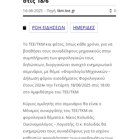
στις 18/6
16-06-2025 - Πηγή:
tkm.tee.gr
0
ΡΟΗ ΕΙΔΗΣΕΩΝ
ΗΜΕΡΙΔΕΣ
Το ΤΕΕ/ΤΚΜ και φέτος, όπως κάθε χρόνο, για να
βοηθήσει τους συναδέλφους μηχανικούς στην
συμπλήρωση των φορολογικών τους
δηλώσεων, διοργανώνει ανοιχτό ενημερωτικό
σεμινάριο, με θέμα: «Φορολογία Μηχανικών –
Δήλωση φόρου εισοδήματος Φορολογικού
έτους 2024» την Τετάρτη 18/06/2025 στις 18.00
στο Αμφιθέατρο του ΤΕΕ/ΤΚΜ.
Κύριος ομιλητής στο σεμινάριο θα είναι ο
Μόνιμος συνεργάτης του ΤΕΕ/ΤΚΜ σε
φορολογικά θέματα κ. Νίκος Κολυδάς,
Οικονομολόγος – Λογιστής. Ο κ. Κολυδάς θα
ενημερώσει τους συναδέλφους για το ισχύον
καθεστώς φορολόγησης των εισοδημάτων των