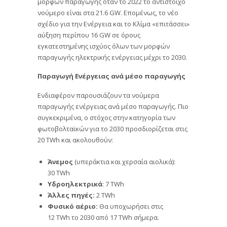
μορφών παραγωγής όταν το 2022 το αντίστοιχο
νούμερο είναι στα 21.6 GW. Επομένως, το νέο
σχέδιο για την Ενέργεια και το Κλίμα «επιτάσσει»
αύξηση περίπου 16 GW σε όρους
εγκατεστημένης ισχύος όλων των μορφών
παραγωγής ηλεκτρικής ενέργειας μέχρι το 2030.
Παραγωγή Ενέργειας ανά μέσο παραγωγής
Ενδιαφέρον παρουσιάζουν τα νούμερα
παραγωγής ενέργειας ανά μέσο παραγωγής. Πιο
συγκεκριμένα, ο στόχος στην κατηγορία των
φωτοβολταϊκών για το 2030 προσδιορίζεται στις
20 TWh και ακολουθούν:
Άνεμος
(υπεράκτια και χερσαία αιολικά):
30 TWh
Υδροηλεκτρικά
: 7 TWh
Άλλες πηγές:
2 TWh
Φυσικό αέριο:
Θα υποχωρήσει στις
12 TWh το 2030 από 17 TWh σήμερα.