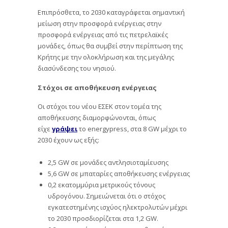
Επιπρόσθετα, το 2030 καταγράφεται σημαντική
μείωση στην προσφορά ενέργειας στην
προσφορά ενέργειας από τις πετρελαϊκές
μονάδες, όπως θα συμβεί στην περίπτωση της
Κρήτης με την ολοκλήρωση και της μεγάλης
διασύνδεσης του νησιού.
Στόχοι σε αποθήκευση ενέργειας
Οι στόχοι του νέου ΕΣΕΚ στον τομέα της
αποθήκευσης διαμορφώνονται, όπως
είχε
γράψει
το energypress, στα 8 GW μέχρι το
2030 έχουν ως εξής:
2,5 GW σε μονάδες αντλησιοταμίευσης
5,6 GW σε μπαταρίες αποθήκευσης ενέργειας
0,2 εκατομμύρια μετρικούς τόνους
υδρογόνου. Σημειώνεται ότι ο στόχος
εγκατεστημένης ισχύος ηλεκτρολυτών μέχρι
το 2030 προσδιορίζεται στα 1,2 GW.