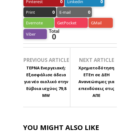
0
0
Pinterest
Linkedin
0
0
Print
E-mail
Evernote
GetPocket
GMail
Total
Viber
0
PREVIOUS ARTICLE
NEXT ARTICLE
ΤΕΡΝΑ Ενεργειακή:
Χρηματοδότηση
Εξασφάλισε άδεια
ΕΤΕπ σε ΔΕΗ
για νέο αιολικό στην
Ανανεώσιμες για
Εύβοια ισχύος 79,8
επενδύσεις στις
MW
ΑΠΕ
YOU MIGHT ALSO LIKE