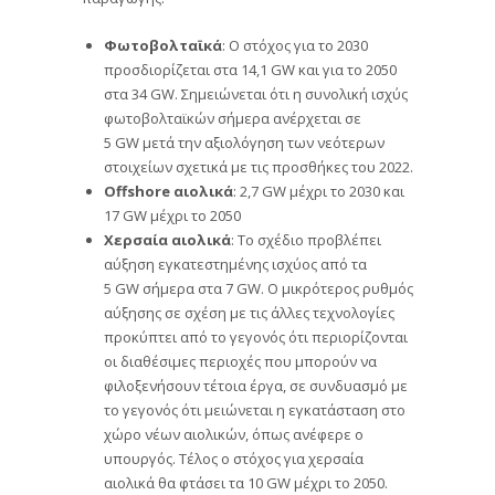
Φωτοβολταϊκά
: Ο στόχος για το 2030
προσδιορίζεται στα 14,1 GW και για το 2050
στα 34 GW. Σημειώνεται ότι η συνολική ισχύς
φωτοβολταϊκών σήμερα ανέρχεται σε
5 GW μετά την αξιολόγηση των νεότερων
στοιχείων σχετικά με τις προσθήκες του 2022.
Offshore
αιολικά
: 2,7 GW μέχρι το 2030 και
17 GW μέχρι το 2050
Χερσαία αιολικά
: Το σχέδιο προβλέπει
αύξηση εγκατεστημένης ισχύος από τα
5 GW σήμερα στα 7 GW. Ο μικρότερος ρυθμός
αύξησης σε σχέση με τις άλλες τεχνολογίες
προκύπτει από το γεγονός ότι περιορίζονται
οι διαθέσιμες περιοχές που μπορούν να
φιλοξενήσουν τέτοια έργα, σε συνδυασμό με
το γεγονός ότι μειώνεται η εγκατάσταση στο
χώρο νέων αιολικών, όπως ανέφερε ο
υπουργός. Τέλος ο στόχος για χερσαία
αιολικά θα φτάσει τα 10 GW μέχρι το 2050.