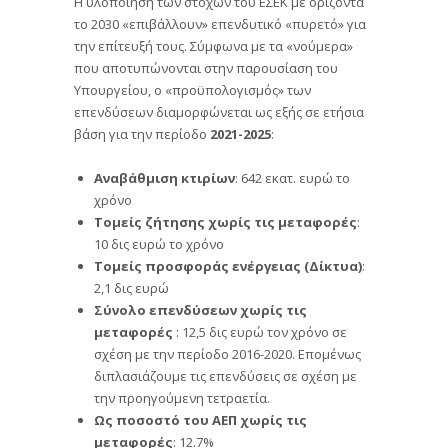
Η υλοποίηση των στόχων του ΕΣΕΚ με ορίζοντα
το 2030 «επιβάλλουν» επενδυτικό «πυρετό» για
την επίτευξή τους. Σύμφωνα με τα «νούμερα»
που αποτυπώνονται στην παρουσίαση του
Υπουργείου, ο «προϋπολογισμός» των
επενδύσεων διαμορφώνεται ως εξής σε ετήσια
βάση για την περίοδο
2021-2025
:
Αναβάθμιση κτιρίων
: 642 εκατ. ευρώ το
χρόνο
Τομείς ζήτησης χωρίς τις μεταφορές
:
10 δις ευρώ το χρόνο
Τομείς προσφοράς ενέργειας (Δίκτυα)
:
2,1 δις ευρώ
Σύνολο επενδύσεων χωρίς τις
μεταφορές
: 12,5 δις ευρώ τον χρόνο σε
σχέση με την περίοδο 2016-2020. Επομένως
διπλασιάζουμε τις επενδύσεις σε σχέση με
την προηγούμενη τετραετία.
Ως ποσοστό του ΑΕΠ χωρίς τις
μεταφορές
: 12.7%