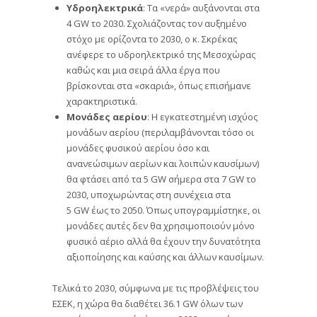
Υδροηλεκτρικά
: Τα «νερά» αυξάνονται στα
4 GW το 2030. Σχολιάζοντας τον αυξημένο
στόχο με ορίζοντα το 2030, ο κ. Σκρέκας
ανέφερε το υδροηλεκτρικό της Μεσοχώρας
καθώς και μια σειρά άλλα έργα που
βρίσκονται στα «σκαριά», όπως επισήμανε
χαρακτηριστικά.
Μονάδες αερίου
: Η εγκατεστημένη ισχύος
μονάδων αερίου (περιλαμβάνονται τόσο οι
μονάδες φυσικού αερίου όσο και
ανανεώσιμων αερίων και λοιπών καυσίμων)
θα φτάσει από τα 5 GW σήμερα στα 7 GW το
2030, υποχωρώντας στη συνέχεια στα
5 GW έως το 2050. Όπως υπογραμμίστηκε, οι
μονάδες αυτές δεν θα χρησιμοποιούν μόνο
φυσικό αέριο αλλά θα έχουν την δυνατότητα
αξιοποίησης και καύσης και άλλων καυσίμων.
Τελικά το 2030, σύμφωνα με τις προβλέψεις του
ΕΣΕΚ, η χώρα θα διαθέτει 36.1 GW όλων των