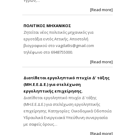
[Read more]
ΠΟΛΙΤΙΚΟΣ ΜΗΧΑΝΙΚΟΣ
Ζητείται νέος πολιτικός μηχανικός για
εργοτάξια εντός Αττικής. Αποστολή
βιογραφικού στο
vagdatlis@gmail.com
τηλέφωνο στο 6948755000.
[Read more]
Διατίθεται εργοληπτικό πτυχίο Δ’ τάξης
(ΜΗ.Ε.Ε.Δ.Ε.) για στελέχωση
εργοληπτικής επιχείρησης.
Διατίθεται εργοληπτικό πτυχίο Δ’ τάξης
(ΜΗ.Ε.Ε.Δ.Ε.) για στελέχωση εργοληπτικής
επιχείρησης. Κατηγορίες: Οικοδομικά Οδοποιία
Υδραυλικά Ενεργειακά Υπεύθυνη συνεργασία
με σαφείς όρους…
[Read more]