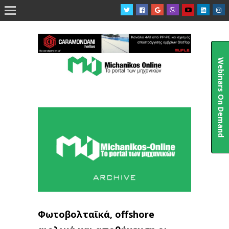

Webinars On Demand
Φωτοβολταϊκά, offshore