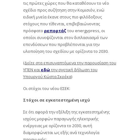
τις πρώτες χώρες που θα καταθέσουν το νέο
σχέδιο προς συζήτηση στην Κομισιόν, ενώ
ειδική μνεία έκανε στους πιο φιλόδοξους
στόχους που τίθενται, επιβεβαιώνοντας
πρόσφατο
ρεπορτάζ
του energypress, οι
οποίοι συνοψίζονται στον διπλασιασμό των
επενδύσεων που προβλέπονται για την
υλοποίηση του σχεδίου με ορίζοντα το 2030.
(Δείτε στα επισυναπτόμενα την παρουσίαση του
ΥΠΕΝ και
εδώ
την σχετική δήλωση του
Υπουργού Κώστα Σκρέκα)
Οι στόχοι του νέου ΕΣΕΚ:
Στόχοι σε εγκατεστημένη ισχύ
Σε ότι αφορά την εξέλιξη της εγκατεστημένης
ισχύος μορφών παραγωγής ηλεκτρικής
ενέργειας με ορίζοντα το 2030, αυτή
διαμορφώνεται ως εξής ανά τεχνολογία
παραγωγής: