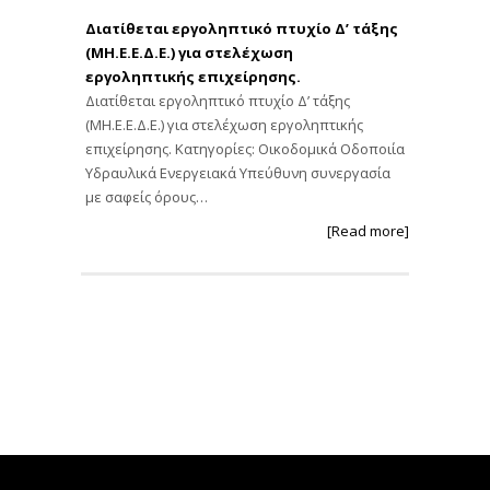
Διατίθεται εργοληπτικό πτυχίο Δ’ τάξης
(ΜΗ.Ε.Ε.Δ.Ε.) για στελέχωση
εργοληπτικής επιχείρησης.
Διατίθεται εργοληπτικό πτυχίο Δ’ τάξης
(ΜΗ.Ε.Ε.Δ.Ε.) για στελέχωση εργοληπτικής
επιχείρησης. Κατηγορίες: Οικοδομικά Οδοποιία
Υδραυλικά Ενεργειακά Υπεύθυνη συνεργασία
με σαφείς όρους…
[Read more]