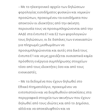
– Με το ηλεκτρονικό αρχείο των δηλώσεων
φορολογίας εισοδήματος φυσικών και νομικών
προσώπων, προκειμένου τα εισοδήματα που
αποκτούν οι ιδιοκτήτες από την ακίνητη
περιουσία τους να προσυμπληρώνονται από την
ΑΑΔΕ στα έντυπα Ε1 και Ε2 των φορολογικών
τους δηλώσεων, οι δε δαπάνες των ενοικιαστών
για πληρωμές μισθωμάτων να
προσυμπληρώνονται και αυτές στα δικά τους
έντυπα Ε1 και να μη χρειάζεται ουσιαστικά καμία
πρόσθετη ενέργεια συμπλήρωσης στοιχείων
τόσο από τους ιδιοκτήτες όσο και από τους
ενοικιαστές.
– Με τα δεδομένα που έχουν δηλωθεί στο
Εθνικό Κτηματολόγιο, προκειμένου να
εντοπιστούν και να διορθωθούν αποκλίσεις στα
περιγραφικά στοιχεία των ακινήτων που έχουν
δηλωθεί από τους ιδιώτες και από το Δημόσιο,
αλλά και να αποκαλυφθούν και να