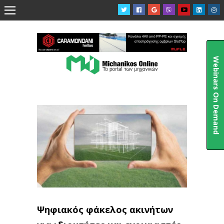

Webinars On Demand
Ψηφιακός φάκελος ακινήτων