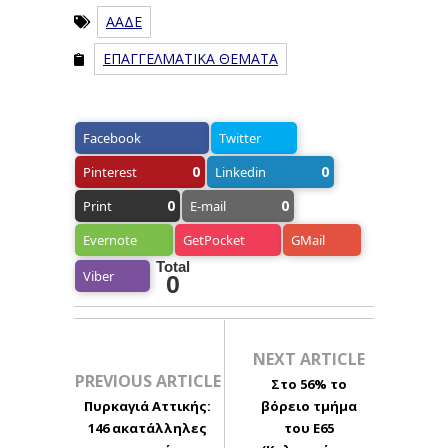
ΑΑΔΕ
ΕΠΑΓΓΕΛΜΑΤΙΚΑ ΘΕΜΑΤΑ
Facebook
Twitter
0
0
Pinterest
Linkedin
0
0
Print
E-mail
Evernote
GetPocket
GMail
Total
Viber
0
NEXT ARTICLE
PREVIOUS ARTICLE
Στο 56% το
Πυρκαγιά Αττικής:
βόρειο τμήμα
146 ακατάλληλες
του Ε65