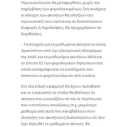
Περιουσιολογίου θα μεταφερθούν, χωρίς την
παρέμβαση των φορολογουμένων. Στη συνέχεια
οι κάτοχοι των ακινήτων θα ελέγξουν την
περιουσιακή τους εικόνα και αν διαπιστώσουν
διαφορές ή παραλείψεις, θα προχωρήσουν σε
διορθώσεις.
– Τα στοιχεία για τα μισθωμένα ακίνητα τα οποία
προκύπτουν από την ηλεκτρονική πλατφόρμα
της ΑΑΔΕ για τα μισθωτήρια ακινήτων αλλά και
το έντυπο Ε2 των φορολογικών δηλώσεων στο
οποίο καταγράφονται τα εισοδήματα που
αποκτούν οι φορολογούμενοι από ενοίκια.
Στη νέα ειδική εφαρμογή θα έχουν πρόσβαση
και οι ενοικιαστές οι οποίοι θα βλέπουν τα
ακίνητα που ενοικιάζουν σε και σε περίπτωση
που εντοπίσουν αποκλίσεις (π.χ. μικρότερο
μίσθωμα από αυτό που καταβάλλουν στον
ιδιοκτήτη του ακινήτου) ή διαπιστώσουν ότι δεν
έχει δηλωθεί το μισθωμένο ακίνητο, θα