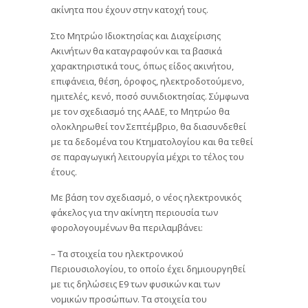
ακίνητα που έχουν στην κατοχή τους.
Στο Μητρώο Ιδιοκτησίας και Διαχείρισης
Ακινήτων θα καταγραφούν και τα βασικά
χαρακτηριστικά τους, όπως είδος ακινήτου,
επιφάνεια, θέση, όροφος, ηλεκτροδοτούμενο,
ημιτελές, κενό, ποσό συνιδιοκτησίας. Σύμφωνα
με τον σχεδιασμό της ΑΑΔΕ, τo Μητρώο θα
ολοκληρωθεί τον Σεπτέμβριο, θα διασυνδεθεί
με τα δεδομένα του Κτηματολογίου και θα τεθεί
σε παραγωγική λειτουργία μέχρι το τέλος του
έτους.
Με βάση τον σχεδιασμό, ο νέος ηλεκτρονικός
φάκελος για την ακίνητη περιουσία των
φορολογουμένων θα περιλαμβάνει:
– Τα στοιχεία του ηλεκτρονικού
Περιουσιολογίου, το οποίο έχει δημιουργηθεί
με τις δηλώσεις Ε9 των φυσικών και των
νομικών προσώπων. Τα στοιχεία του