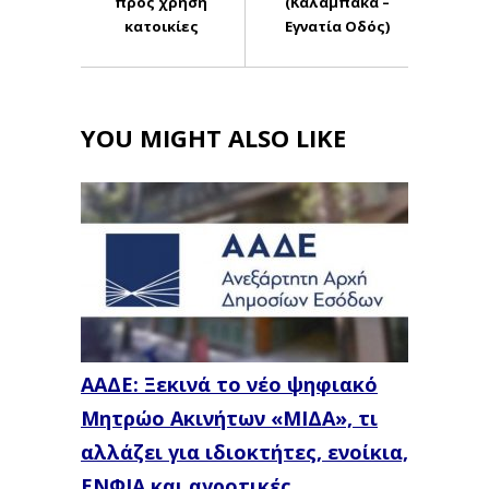
προς χρήση
(Καλαμπάκα –
κατοικίες
Εγνατία Οδός)
YOU MIGHT ALSO LIKE
ΑΑΔΕ: Ξεκινά το νέο ψηφιακό
Μητρώο Ακινήτων «ΜΙΔΑ», τι
αλλάζει για ιδιοκτήτες, ενοίκια,
ΕΝΦΙΑ και αγροτικές