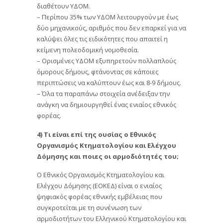
διαθέτουν ΥΔΟΜ.
– Περίπου 35% των ΥΔΟΜ λειτουργούν με έως
δύο μηχανικούς, αριθμός που δεν επαρκεί για να
καλύψει όλες τις ειδικότητες που απαιτεί η
κείμενη πολεοδομική νομοθεσία.
– Ορισμένες ΥΔΟΜ εξυπηρετούν πολλαπλούς
όμορους δήμους, φτάνοντας σε κάποιες
περιπτώσεις να καλύπτουν έως και 8-9 δήμους.
– Όλα τα παραπάνω στοιχεία ανέδειξαν την
ανάγκη να δημιουργηθεί ένας ενιαίος εθνικός
φορέας.
4) Τι είναι επί της ουσίας ο Εθνικός
Οργανισμός Κτηματολογίου και Ελέγχου
Δόμησης και ποιες οι αρμοδιότητές του;
Ο Εθνικός Οργανισμός Κτηματολογίου και
Ελέγχου Δόμησης (ΕΟΚΕΔ) είναι ο ενιαίος
ψηφιακός φορέας εθνικής εμβέλειας που
συγκροτείται με τη συνένωση των
αρμοδιοτήτων του Ελληνικού Κτηματολογίου και