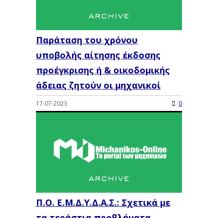
Παράταση του χρόνου
υποβολής αίτησης έκδοσης
προέγκρισης ή & οικοδομικής
άδειας ζητούν οι μηχανικοί
17-07-2023
0
Π.Ο. Ε.Μ.Δ.Υ.Δ.Α.Σ.: Σχετικά με
τα τεράστια προβλήματα