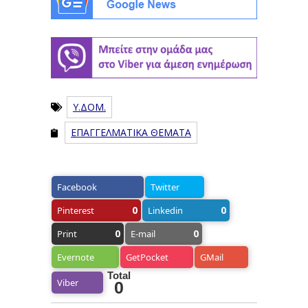
Υ.ΔΟΜ.
ΕΠΑΓΓΕΛΜΑΤΙΚΑ ΘΕΜΑΤΑ
Facebook
Twitter
0
0
Pinterest
Linkedin
0
0
Print
E-mail
Evernote
GetPocket
GMail
Total
Viber
0