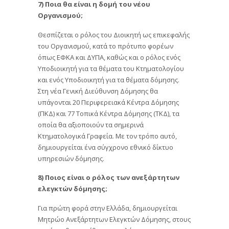
7) Ποια θα είναι η δομή του νέου
Οργανισμού;
Θεσπίζεται ο ρόλος του Διοικητή ως επικεφαλής
του Οργανισμού, κατά το πρότυπο φορέων
όπως ΕΦΚΑ και ΔΥΠΑ, καθώς και ο ρόλος ενός
Υποδιοικητή για τα θέματα του Κτηματολογίου
και ενός Υποδιοικητή για τα θέματα δόμησης.
Στη νέα Γενική Διεύθυνση Δόμησης θα
υπάγονται 20 Περιφερειακά Κέντρα Δόμησης
(ΠΚΔ) και 77 Τοπικά Κέντρα Δόμησης (ΤΚΔ), τα
οποία θα αξιοποιούν τα σημερινά
Κτηματολογικά Γραφεία. Με τον τρόπο αυτό,
δημιουργείται ένα σύγχρονο εθνικό δίκτυο
υπηρεσιών δόμησης.
8) Ποιος είναι ο ρόλος των ανεξάρτητων
ελεγκτών δόμησης;
Για πρώτη φορά στην Ελλάδα, δημιουργείται
Μητρώο Ανεξάρτητων Ελεγκτών Δόμησης, στους