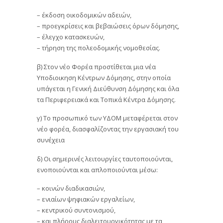
– έκδοση οικοδομικών αδειών,
– προεγκρίσεις και βεβαιώσεις όρων δόμησης,
– έλεγχο κατασκευών,
– τήρηση της πολεοδομικής νομοθεσίας.
β) Στον νέο Φορέα προστίθεται μια νέα
Υποδιοικηση Κέντρων Δόμησης, στην οποία
υπάγεται η Γενική Διεύθυνση Δόμησης και όλα
τα Περιφερειακά και Τοπικά Κέντρα Δόμησης.
γ) Το προσωπικό των ΥΔΟΜ μεταφέρεται στον
νέο φορέα, διασφαλίζοντας την εργασιακή του
συνέχεια
δ) Οι σημερινές λειτουργίες ταυτοποιούνται,
ενοποιούνται και απλοποιούνται μέσω:
– κοινών διαδικασιών,
– ενιαίων ψηφιακών εργαλείων,
– κεντρικού συντονισμού,
– και πλήρους διαλειτουργικότητας με τα