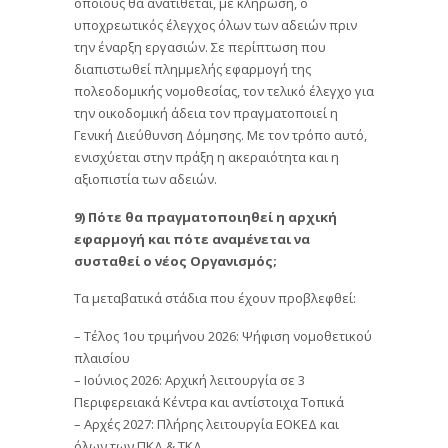
οποίους θα ανατίθεται, με κλήρωση, ο
υποχρεωτικός έλεγχος όλων των αδειών πριν
την έναρξη εργασιών. Σε περίπτωση που
διαπιστωθεί πλημμελής εφαρμογή της
πολεοδομικής νομοθεσίας, τον τελικό έλεγχο για
την οικοδομική άδεια τον πραγματοποιεί η
Γενική Διεύθυνση Δόμησης. Με τον τρόπο αυτό,
ενισχύεται στην πράξη η ακεραιότητα και η
αξιοπιστία των αδειών.
9) Πότε θα πραγματοποιηθεί η αρχική
εφαρμογή και πότε αναμένεται να
συσταθεί ο νέος Οργανισμός;
Τα μεταβατικά στάδια που έχουν προβλεφθεί:
– Τέλος 1ου τριμήνου 2026: Ψήφιση νομοθετικού
πλαισίου
– Ιούνιος 2026: Αρχική λειτουργία σε 3
Περιφερειακά Κέντρα και αντίστοιχα Τοπικά
– Αρχές 2027: Πλήρης λειτουργία ΕΟΚΕΔ και
όλων των ΠΚΔ & ΤΚΔ.