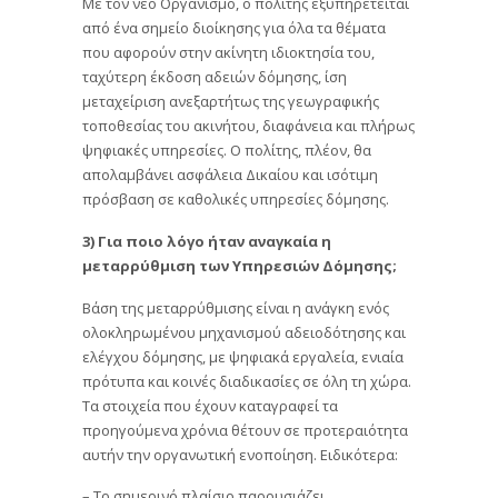
Με τον νέο Οργανισμό, ο πολίτης εξυπηρετείται
από ένα σημείο διοίκησης για όλα τα θέματα
που αφορούν στην ακίνητη ιδιοκτησία του,
ταχύτερη έκδοση αδειών δόμησης, ίση
μεταχείριση ανεξαρτήτως της γεωγραφικής
τοποθεσίας του ακινήτου, διαφάνεια και πλήρως
ψηφιακές υπηρεσίες. Ο πολίτης, πλέον, θα
απολαμβάνει ασφάλεια Δικαίου και ισότιμη
πρόσβαση σε καθολικές υπηρεσίες δόμησης.
3) Για ποιο λόγο ήταν αναγκαία η
μεταρρύθμιση των Υπηρεσιών Δόμησης;
Βάση της μεταρρύθμισης είναι η ανάγκη ενός
ολοκληρωμένου μηχανισμού αδειοδότησης και
ελέγχου δόμησης, με ψηφιακά εργαλεία, ενιαία
πρότυπα και κοινές διαδικασίες σε όλη τη χώρα.
Τα στοιχεία που έχουν καταγραφεί τα
προηγούμενα χρόνια θέτουν σε προτεραιότητα
αυτήν την οργανωτική ενοποίηση. Ειδικότερα:
– Το σημερινό πλαίσιο παρουσιάζει