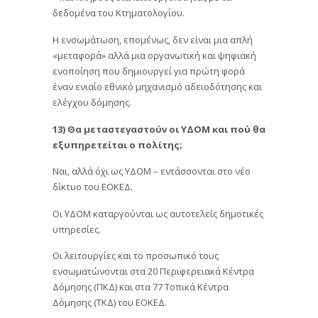
δεδομένα του Κτηματολογίου.
Η ενσωμάτωση, επομένως, δεν είναι μια απλή
«μεταφορά» αλλά μια οργανωτική και ψηφιακή
ενοποίηση που δημιουργεί για πρώτη φορά
έναν ενιαίο εθνικό μηχανισμό αδειοδότησης και
ελέγχου δόμησης.
13) Θα μεταστεγαστούν οι ΥΔΟΜ και πού θα
εξυπηρετείται ο πολίτης;
Ναι, αλλά όχι ως ΥΔΟΜ – εντάσσονται στο νέο
δίκτυο του ΕΟΚΕΔ.
Οι ΥΔΟΜ καταργούνται ως αυτοτελείς δημοτικές
υπηρεσίες.
Οι λειτουργίες και το προσωπικό τους
ενσωματώνονται στα 20 Περιφερειακά Κέντρα
Δόμησης (ΠΚΔ) και στα 77 Τοπικά Κέντρα
Δόμησης (ΤΚΔ) του ΕΟΚΕΔ.