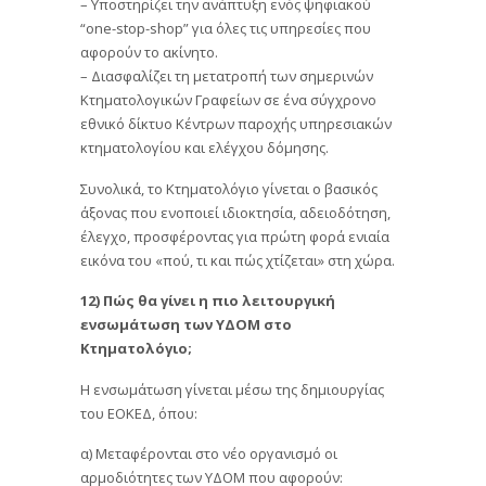
– Υποστηρίζει την ανάπτυξη ενός ψηφιακού
“one-stop-shop” για όλες τις υπηρεσίες που
αφορούν το ακίνητο.
– Διασφαλίζει τη μετατροπή των σημερινών
Κτηματολογικών Γραφείων σε ένα σύγχρονο
εθνικό δίκτυο Κέντρων παροχής υπηρεσιακών
κτηματολογίου και ελέγχου δόμησης.
Συνολικά, το Κτηματολόγιο γίνεται ο βασικός
άξονας που ενοποιεί ιδιοκτησία, αδειοδότηση,
έλεγχο, προσφέροντας για πρώτη φορά ενιαία
εικόνα του «πού, τι και πώς χτίζεται» στη χώρα.
12) Πώς θα γίνει η πιο λειτουργική
ενσωμάτωση των ΥΔΟΜ στο
Κτηματολόγιο;
Η ενσωμάτωση γίνεται μέσω της δημιουργίας
του ΕΟΚΕΔ, όπου:
α) Μεταφέρονται στο νέο οργανισμό οι
αρμοδιότητες των ΥΔΟΜ που αφορούν: