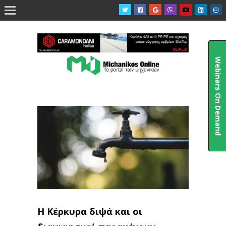

Webinars On Demand
H Κέρκυρα διψά και οι