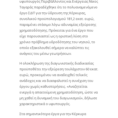
υφυπουργός Περιβάλλοντος και Ενέργειας Νίκος
Ταγαράς παραδέχθηκε ότι το πολυαναμενόμενο
έργο ΣΔΙΤ για την ύδρευση της Κέρκυρας,
συνολικού προϋπολογισμού 181,2 εκατ. ευρώ,
παραμένει στάσιμο λόγω αδυναμίας εξεύρεσης
χρηματοδότησης. Πρόκειται για ένα έργο που
είχε παρουσιαστεί ως η οριστική λύση στο
χρόνιο πρόβλημα υδροδότησης του νησιού, το
οποίο εξακολουθεί σήμερα να καλύπτει τις
ανάγκες του μέσω γεωτρήσεων.
Η ολοκλήρωση της διαγωνιστικής διαδικασίας
προϋποθέτει την εξεύρεση τουλάχιστον 60 εκατ.
ευρώ, προκειμένου να αναδειχθεί τελικός
ανάδοχος και να διασφαλιστεί η συνέχιση του
έργου χωρίς καθυστερήσεις. «Αναζητείται
ενεργά η απαιτούμενη χρηματοδότηση, ώστε να
μη χαθεί η δυναμική του διαγωνισμού», δήλωσε
χαρακτηριστικά ο υφυπουργός.
Στα σημαντικότερα έργα για την Κέρκυρα