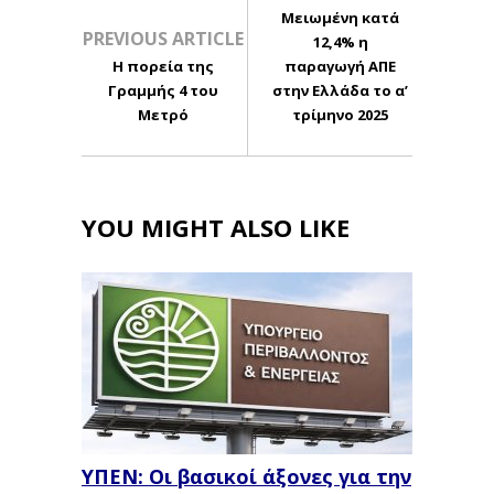
Μειωμένη κατά
PREVIOUS ARTICLE
12,4% η
Η πορεία της
παραγωγή ΑΠΕ
Γραμμής 4 του
στην Ελλάδα το α’
Μετρό
τρίμηνο 2025
YOU MIGHT ALSO LIKE
ΥΠΕΝ: Oι βασικοί άξονες για την