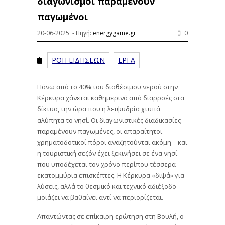
διαγωνισμοί παραμένουν
παγωμένοι
20-06-2025 - Πηγή:
energygame.gr
0
ΡΟΗ ΕΙΔΗΣΕΩΝ
ΕΡΓΑ
Πάνω από το 40% του διαθέσιμου νερού στην
Κέρκυρα χάνεται καθημερινά από διαρροές στα
δίκτυα, την ώρα που η λειψυδρία χτυπά
αλύπητα το νησί. Οι διαγωνιστικές διαδικασίες
παραμένουν παγωμένες, οι απαραίτητοι
χρηματοδοτικοί πόροι αναζητούνται ακόμη – και
η τουριστική σεζόν έχει ξεκινήσει σε ένα νησί
που υποδέχεται τον χρόνο περίπου τέσσερα
εκατομμύρια επισκέπτες. Η Κέρκυρα «διψά» για
λύσεις, αλλά το θεσμικό και τεχνικό αδιέξοδο
μοιάζει να βαθαίνει αντί να περιορίζεται.
Απαντώντας σε επίκαιρη ερώτηση στη Βουλή, ο