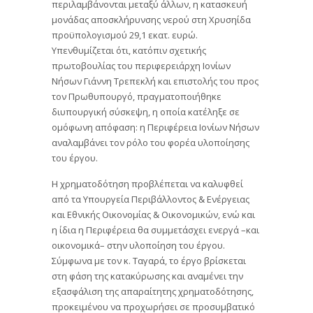
περιλαμβάνονται μεταξύ άλλων, η κατασκευή
μονάδας αποσκλήρυνσης νερού στη Χρυσηίδα
προϋπολογισμού 29,1 εκατ. ευρώ.
Υπενθυμίζεται ότι, κατόπιν σχετικής
πρωτοβουλίας του περιφερειάρχη Ιονίων
Νήσων Γιάννη Τρεπεκλή και επιστολής του προς
τον Πρωθυπουργό, πραγματοποιήθηκε
διυπουργική σύσκεψη, η οποία κατέληξε σε
ομόφωνη απόφαση: η Περιφέρεια Ιονίων Νήσων
αναλαμβάνει τον ρόλο του φορέα υλοποίησης
του έργου.
Η χρηματοδότηση προβλέπεται να καλυφθεί
από τα Υπουργεία Περιβάλλοντος & Ενέργειας
και Εθνικής Οικονομίας & Οικονομικών, ενώ και
η ίδια η Περιφέρεια θα συμμετάσχει ενεργά –και
οικονομικά– στην υλοποίηση του έργου.
Σύμφωνα με τον κ. Ταγαρά, το έργο βρίσκεται
στη φάση της κατακύρωσης και αναμένει την
εξασφάλιση της απαραίτητης χρηματοδότησης,
προκειμένου να προχωρήσει σε προσυμβατικό