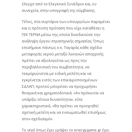
έλεγχο από το Ελεγκτικό Συνέδριο και, εν
συνεχεία, στην υπογραφή της σύμβασης.
Τέλος, στα συρτάρια των υπουργείων παραμένει
και η πρότυπη πρόταση που είχε καταθέσει η
ΓΕΚ ΤΕΡΝΑ μέσω της οποία διεκδικούσε την
ανάληψη έργου στρατηγικής σημασίας. Όπως
επισήμανε πάντως ο κ. Ταγαράς κάθε σχέδιο
μεταφοράς νερού μεταξύ λεκανών απορροής
πρέπει να αξιολογείται ως προς την
περιβαλλοντική του συμβατότητα, να
τεκμηριώνεται με ειδική μελέτη και να
εγκρίνεται εντός των επικαιροποιημένων
ΣΔΛΑΠ, προτού μπορέσει να προχωρήσει
θεσμικά και χρηματοδοτικά. «Αν πρόκειται να
υπάρξει τέτοια δυνατότητα», είπε
χαρακτηριστικά, «θα πρέπει να προηγηθεί
σχετική μελέτη και να ενσωματωθεί επισήμως
στον σχεδιασμό».
Το νησί όπως έχει γράψει το energygame.gr έχει