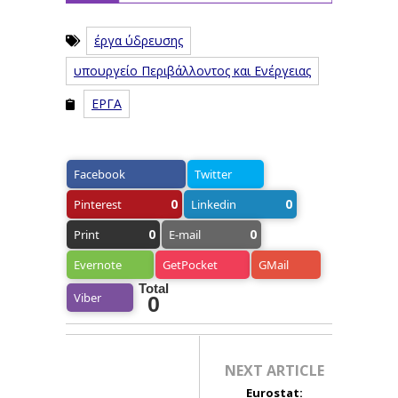
έργα ύδρευσης
υπουργείο Περιβάλλοντος και Ενέργειας
ΕΡΓΑ
Facebook
Twitter
0
0
Pinterest
Linkedin
0
0
Print
E-mail
Evernote
GetPocket
GMail
Total
Viber
0
NEXT ARTICLE
Eurostat: