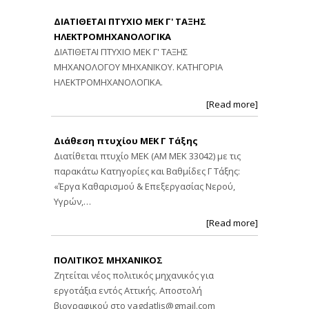
ΔΙΑΤΙΘΕΤΑΙ ΠΤΥΧΙΟ ΜΕΚ Γ' ΤΑΞΗΣ
ΗΛΕΚΤΡΟΜΗΧΑΝΟΛΟΓΙΚΑ
ΔΙΑΤΙΘΕΤΑΙ ΠΤΥΧΙΟ ΜΕΚ Γ' ΤΑΞΗΣ
ΜΗΧΑΝΟΛΟΓΟΥ ΜΗΧΑΝΙΚΟΥ. ΚΑΤΗΓΟΡΙΑ
ΗΛΕΚΤΡΟΜΗΧΑΝΟΛΟΓΙΚΑ.
[Read more]
Διάθεση πτυχίου ΜΕΚ Γ Τάξης
Διατίθεται πτυχίο ΜΕΚ (ΑΜ ΜΕΚ 33042) με τις
παρακάτω Κατηγορίες και Βαθμίδες Γ Τάξης:
«Έργα Καθαρισμού & Επεξεργασίας Νερού,
Υγρών,…
[Read more]
ΠΟΛΙΤΙΚΟΣ ΜΗΧΑΝΙΚΟΣ
Ζητείται νέος πολιτικός μηχανικός για
εργοτάξια εντός Αττικής. Αποστολή
βιογραφικού στο
vagdatlis@gmail.com