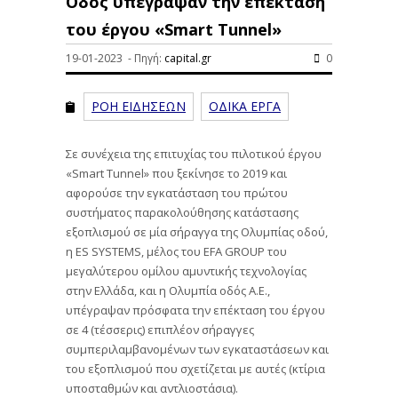
Οδός υπέγραψαν την επέκταση
του έργου «Smart Tunnel»
19-01-2023 - Πηγή:
capital.gr
0
ΡΟΗ ΕΙΔΗΣΕΩΝ
ΟΔΙΚΑ ΕΡΓΑ
Σε συνέχεια της επιτυχίας του πιλοτικού έργου
«Smart Tunnel» που ξεκίνησε το 2019 και
αφορούσε την εγκατάσταση του πρώτου
συστήματος παρακολούθησης κατάστασης
εξοπλισμού σε μία σήραγγα της Ολυμπίας οδού,
η ES SYSTEMS, μέλος του EFA GROUP του
μεγαλύτερου ομίλου αμυντικής τεχνολογίας
στην Ελλάδα, και η Ολυμπία οδός A.E.,
υπέγραψαν πρόσφατα την επέκταση του έργου
σε 4 (τέσσερις) επιπλέον σήραγγες
συμπεριλαμβανομένων των εγκαταστάσεων και
του εξοπλισμού που σχετίζεται με αυτές (κτίρια
υποσταθμών και αντλιοστάσια).