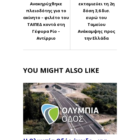
Ανακηρύχθηκε
εκταμιεύει τη 2η
πλειοδότης για το
δόση 3,6 δισ.
ακίνητο – φιλέτο του
ευρώ του
ΤΑΙΠΕΔ κοντά στη
Ταμείου
Γέφυρα Ρίο –
Ανάκαμψης προς
Αντίρριο
την Ελλάδα
YOU MIGHT ALSO LIKE