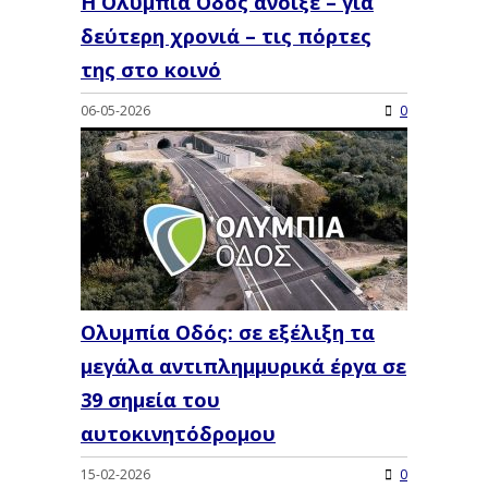
Η Ολυμπία Οδός άνοιξε – για
δεύτερη χρονιά – τις πόρτες
της στο κοινό
06-05-2026
0
Ολυμπία Οδός: σε εξέλιξη τα
μεγάλα αντιπλημμυρικά έργα σε
39 σημεία του
αυτοκινητόδρομου
15-02-2026
0