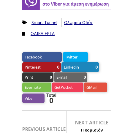
Smart Tunnel
Ολυμπία Οδός
ΟΔΙΚΑ ΕΡΓΑ
Facebook
Twitter
0
0
Pinterest
Linkedin
0
0
Print
E-mail
Evernote
GetPocket
GMail
Total
Viber
0
NEXT ARTICLE
PREVIOUS ARTICLE
Η Κομισιόν