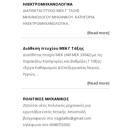
ΗΛΕΚΤΡΟΜΗΧΑΝΟΛΟΓΙΚΑ
ΔΙΑΤΙΘΕΤΑΙ ΠΤΥΧΙΟ ΜΕΚ Γ' ΤΑΞΗΣ
ΜΗΧΑΝΟΛΟΓΟΥ ΜΗΧΑΝΙΚΟΥ. ΚΑΤΗΓΟΡΙΑ
ΗΛΕΚΤΡΟΜΗΧΑΝΟΛΟΓΙΚΑ.
[Read more]
Διάθεση πτυχίου ΜΕΚ Γ Τάξης
Διατίθεται πτυχίο ΜΕΚ (ΑΜ ΜΕΚ 33042) με τις
παρακάτω Κατηγορίες και Βαθμίδες Γ Τάξης:
«Έργα Καθαρισμού & Επεξεργασίας Νερού,
Υγρών,…
[Read more]
ΠΟΛΙΤΙΚΟΣ ΜΗΧΑΝΙΚΟΣ
Ζητείται νέος πολιτικός μηχανικός για
εργοτάξια εντός Αττικής. Αποστολή
βιογραφικού στο
vagdatlis@gmail.com
τηλέφωνο στο 6948755000.