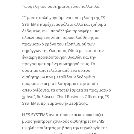
Τα οφέλη του συστήματος είναι πολλαπλά:
“Είμαστε πολύ χαρούμενοι που η λύση της ES
SYSTEMS παρέχει ασφάλεια αλλά και χρήσιμα
δεδομένα, ενώ παράλληλα προσφέρει μια
ολοκληρωμένη λύση παρακολούθησης σε
πραγματικό χρόνο του εξοπλισμού των
σηράγγων της Ολυμπίας Οδού με σκοπό την
έγκαιρη προειδοποίηση βλαβών και την
προγραμματισμένη συντήρησή τους. Το
σύστημα αποτελείται από ένα δίκτυο
αισθητήρων που μεταδίδουν δεδομένα
ασύρματα και μια πλατφόρμα στην οποία
απεικονίζονται τα αποτελέσματα σε πραγματικό
χρόνο”, δηλώνει o Chief Business Officer της ES
SYSTEMS, Δρ. Εμμανουήλ Ζερβάκης.
H ES SYSTEMS αναπτύσσει και κατασκευάζει
μικροηλεκτρομηχανικούς αισθητήρες (ΜΕΜS)
υψηλής ποιότητας με βάση την τεχνολογία της