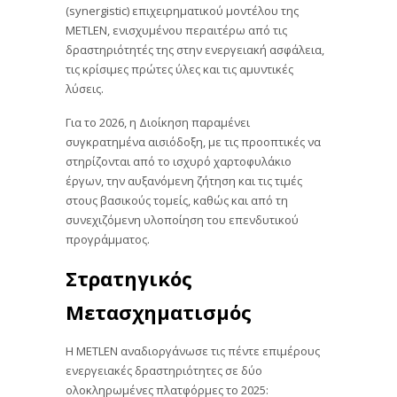
(synergistic) επιχειρηματικού μοντέλου της
METLEN, ενισχυμένου περαιτέρω από τις
δραστηριότητές της στην ενεργειακή ασφάλεια,
τις κρίσιμες πρώτες ύλες και τις αμυντικές
λύσεις.
Για το 2026, η Διοίκηση παραμένει
συγκρατημένα αισιόδοξη, με τις προοπτικές να
στηρίζονται από το ισχυρό χαρτοφυλάκιο
έργων, την αυξανόμενη ζήτηση και τις τιμές
στους βασικούς τομείς, καθώς και από τη
συνεχιζόμενη υλοποίηση του επενδυτικού
προγράμματος.
Στρατηγικός
Μετασχηματισμός
Η METLEN αναδιοργάνωσε τις πέντε επιμέρους
ενεργειακές δραστηριότητες σε δύο
ολοκληρωμένες πλατφόρμες το 2025: