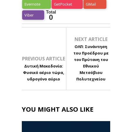
Evernote
GetPocket
GMail
Total
Viber
0
NEXT ARTICLE
ΟΛΠ: Συνάντηση
του Προέδρου με
PREVIOUS ARTICLE
τον Πρύτανη του
Δυτική Μακεδονία:
Εθνικού
Φυσικό αέριο τώρα,
Μετσόβιου
υδρογόνο αύριο
Πολυτεχνείου
YOU MIGHT ALSO LIKE