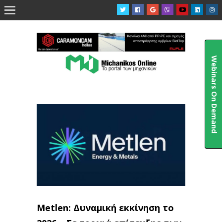

Webinars On Demand
Metlen: Δυναμική εκκίνηση το