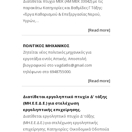
Διατίθεται πτυχίο ΜΕΚ (ΑΜ ΜΕΚ 33042) με τις
παρακάτω Κατηγορίες και Βαθμίδες Γ Τάξης:
«Έργα Καθαρισμού & Επεξεργασίας Νερού,
Υγρών,…
[Read more]
ΠΟΛΙΤΙΚΟΣ ΜΗΧΑΝΙΚΟΣ
Ζητείται νέος πολιτικός μηχανικός για
εργοτάξια εντός Αττικής. Αποστολή
βιογραφικού στο
vagdatlis@gmail.com
τηλέφωνο στο 6948755000.
[Read more]
Διατίθεται εργοληπτικό πτυχίο Δ’ τάξης
(ΜΗ.Ε.Ε.Δ.Ε.) για στελέχωση
εργοληπτικής επιχείρησης.
Διατίθεται εργοληπτικό πτυχίο Δ’ τάξης
(ΜΗ.Ε.Ε.Δ.Ε.) για στελέχωση εργοληπτικής
επιχείρησης. Κατηγορίες: Οικοδομικά Οδοποιία