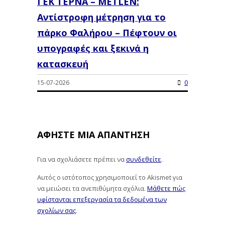
ΓΕΚ ΤΕΡΝΑ – METLEN:
Αντίστροφη μέτρηση για το
πάρκο Φαλήρου – Πέφτουν οι
υπογραφές και ξεκινά η
κατασκευή
15-07-2026
0
ΑΦΉΣΤΕ ΜΙΑ ΑΠΆΝΤΗΣΗ
Για να σχολιάσετε πρέπει να
συνδεθείτε
.
Αυτός ο ιστότοπος χρησιμοποιεί το Akismet για
να μειώσει τα ανεπιθύμητα σχόλια.
Μάθετε πώς
υφίστανται επεξεργασία τα δεδομένα των
σχολίων σας
.