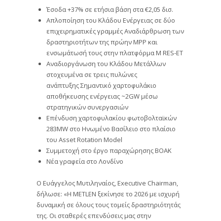
Έσοδα +37% σε ετήσια βάση στα €2,05 δισ.
Απλοποίηση του Κλάδου Ενέργειας σε δύο
επιχειρηματικές γραμμές Αναδιάρθρωση των
δραστηριοτήτων της πρώην MPP και
ενσωμάτωσή τους στην πλατφόρμα M RES-ET
Αναδιοργάνωση του Κλάδου Μετάλλων
στοχευμένα σε τρεις πυλώνες
ανάπτυξης Σημαντικό χαρτοφυλάκιο
αποθήκευσης ενέργειας ~2GW μέσω
στρατηγικών συνεργασιών
Επένδυση χαρτοφυλακίου φωτοβολταϊκών
283MW στο Ηνωμένο Βασίλειο στο πλαίσιο
του Asset Rotation Model
Συμμετοχή στο έργο παραχώρησης ΒΟΑΚ
Νέα γραφεία στο Λονδίνο
Ο Ευάγγελος Μυτιληναίος, Executive Chairman,
δήλωσε: «Η METLEN ξεκίνησε το 2026 με ισχυρή
δυναμική σε όλους τους τομείς δραστηριότητάς
της. Οι σταθερές επενδύσεις μας στην