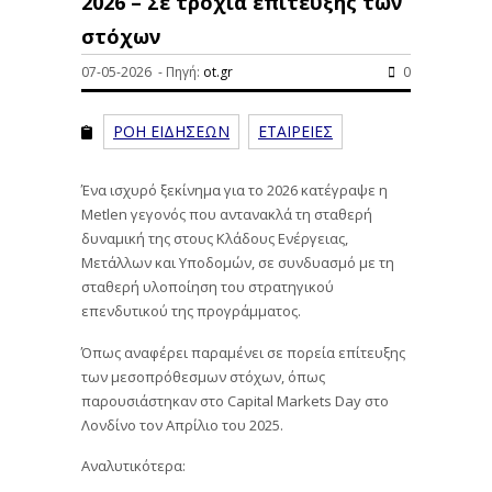
2026 – Σε τροχιά επίτευξης των
στόχων
07-05-2026 - Πηγή:
ot.gr
0
ΡΟΗ ΕΙΔΗΣΕΩΝ
ΕΤΑΙΡΕΙΕΣ
Ένα ισχυρό ξεκίνημα για το 2026 κατέγραψε η
Metlen γεγονός που αντανακλά τη σταθερή
δυναμική της στους Κλάδους Ενέργειας,
Μετάλλων και Υποδομών, σε συνδυασμό με τη
σταθερή υλοποίηση του στρατηγικού
επενδυτικού της προγράμματος.
Όπως αναφέρει παραμένει σε πορεία επίτευξης
των μεσοπρόθεσμων στόχων, όπως
παρουσιάστηκαν στο Capital Markets Day στο
Λονδίνο τον Απρίλιο του 2025.
Αναλυτικότερα: