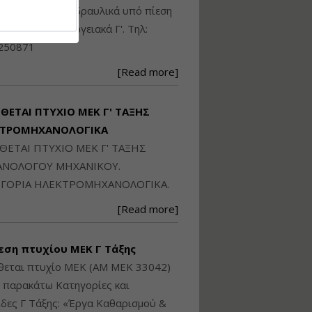
Ηλεκτρονική
ικού: Η/Μ Γ', Υδραυλικά υπό πίεση
Ταυτότητα Κτιρίου/
Αυτοτελούς
ιομηχανικά - Ενεργειακά Γ'. Τηλ:
Διηρημένης
250871
ιδιοκτησίας – Θεωρία
και Πράξη (2024)
[Read more]
Εισηγήτρια:
Αναστασία Μητρακάκη
Τιμή από: €140.00
ΙΘΕΤΑΙ ΠΤΥΧΙΟ ΜΕΚ Γ' ΤΑΞΗΣ
Διάρκεια: 6 ώρες
ΚΤΡΟΜΗΧΑΝΟΛΟΓΙΚΑ
ΙΘΕΤΑΙ ΠΤΥΧΙΟ ΜΕΚ Γ' ΤΑΞΗΣ
Εφαρμογή
ΝΟΛΟΓΟΥ ΜΗΧΑΝΙΚΟΥ.
Πολεοδομικού
ΓΟΡΙΑ ΗΛΕΚΤΡΟΜΗΧΑΝΟΛΟΓΙΚΑ.
Σχεδιασμού Εντός
Ορίων Πόλεων και
[Read more]
Οικισμών και Εκτός
Σχεδίου Δόμησης
εση πτυχίου ΜΕΚ Γ Τάξης
Εισηγήτρια:
Γραμματή Μπακλατσή
θεται πτυχίο ΜΕΚ (ΑΜ ΜΕΚ 33042)
Τιμή από: €145.00
ς παρακάτω Κατηγορίες και
Διάρκεια: 8 ώρες
δες Γ Τάξης: «Έργα Καθαρισμού &