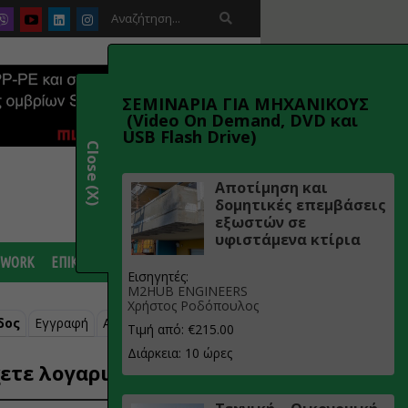

ΣΕΜΙΝΑΡΙΑ ΓΙΑ ΜΗΧΑΝΙΚΟΥΣ
(Video On Demand, DVD και
USB Flash Drive)
Close (X)
Αποτίμηση και
δομητικές επεμβάσεις
εξωστών σε
υφιστάμενα κτίρια
 WORK
ΕΠΙΚΟΙΝΩΝΙΑ
Εισηγητές:
M2HUB ENGINEERS
Χρήστος Ροδόπουλος
δος
Εγγραφή
Ανάκτηση κωδικού
Τιμή από: €215.00
Διάρκεια: 10 ώρες
ετε λογαριασμό;