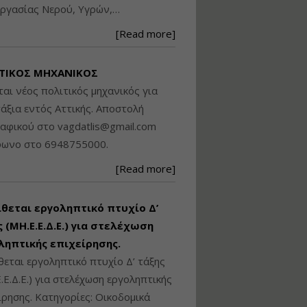
ργασίας Νερού, Υγρών,…
Βασικά στοιχεία
τεχνολογίας
[Read more]
φωτισμού LED και
ανάλυση Συστημάτων
Διαχείρισης
ΤΙΚΟΣ ΜΗΧΑΝΙΚΟΣ
Φωτισμού
ται νέος πολιτικός μηχανικός για
Εισηγητής:
Στέφανος Τουλόγλου
άξια εντός Αττικής. Αποστολή
Τιμή από: €190.00
ραφικού στο
vagdatlis@gmail.com
Διάρκεια: 12 ώρες
φωνο στο 6948755000.
[Read more]
Εκπόνηση Τοπικών και
Ειδικών Πολεοδομικών
Σχεδίων (ΤΠΣ και ΕΠΣ)
ίθεται εργοληπτικό πτυχίο Δ’
 (ΜΗ.Ε.Ε.Δ.Ε.) για στελέχωση
ληπτικής επιχείρησης.
Εισηγητής:
Λάμπρος Κίσσας
θεται εργοληπτικό πτυχίο Δ’ τάξης
Τιμή από: €130.00
.Ε.Δ.Ε.) για στελέχωση εργοληπτικής
Διάρκεια: 6 ώρες
ίρησης. Κατηγορίες: Οικοδομικά