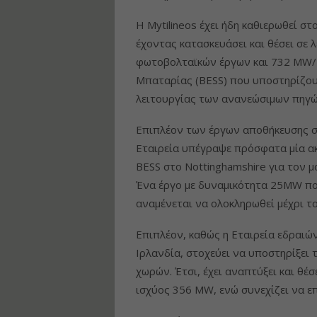
Η Mytilineos έχει ήδη καθιερωθεί σ
έχοντας κατασκευάσει και θέσει σε
φωτοβολταϊκών έργων και 732 MW/
Μπαταρίας (BESS) που υποστηρίζουν
λειτουργίας των ανανεώσιμων πηγών
Επιπλέον των έργων αποθήκευσης σ
Εταιρεία υπέγραψε πρόσφατα μία ακ
BESS στο Nottinghamshire για τον μ
Ένα έργο με δυναμικότητα 25MW που
αναμένεται να ολοκληρωθεί μέχρι τ
Επιπλέον, καθώς η Εταιρεία εδραιών
Ιρλανδία, στοχεύει να υποστηρίξει
χωρών. Έτσι, έχει αναπτύξει και θέ
ισχύος 356 MW, ενώ συνεχίζει να ε