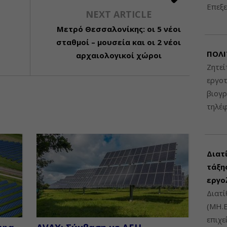
Επεξε
NEXT ARTICLE
Μετρό Θεσσαλονίκης: οι 5 νέοι
σταθμοί – μουσεία και οι 2 νέοι
ΠΟΛΙ
αρχαιολογικοί χώροι
Ζητεί
εργοτ
βιογ
τηλέ
Διατ
τάξης
εργο
Διατί
(ΜΗ.Ε
επιχε