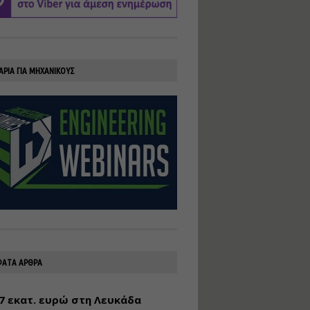
υλοποίηση
φωτοβολταϊκών
συστημάτων για
αυτοπαραγωγή (Net-
Billing)
ΑΡΙΑ ΓΙΑ ΜΗΧΑΝΙΚΟΥΣ
Εισηγητής:
Νικόλαος Παπαναστασίου
Τιμή από: €230.00
Διάρκεια: 16 ώρες
Αρχιτεκτονικός
Σχεδιασμός με το
Rhinoceros
Εισηγητής:
Κυριάκος Γολέμης
Τιμή από: €275.00
Διάρκεια: 18 ώρες
ΑΤΑ ΑΡΘΡΑ
7 εκατ. ευρώ στη Λευκάδα
Σχεδιασμός και