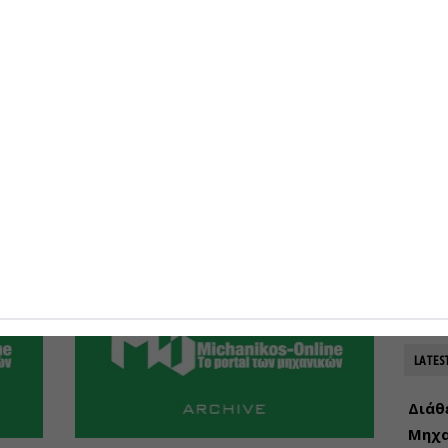
07-08-
της
Τι πρέπει να προσέξουν οι
Προκη
κατασκευαστές πριν ενταχθούν
αντι
στο καθεστώς αναστολής ΦΠΑ
07-08-
των ακινήτων
νο
Στο 
Του Ηλία Κοτσιμπογεώργου Παγίδες και...
σιδηρ
0
26-02-2020
0
του Μ
07-08-
LATES
Διάθ
Μηχα