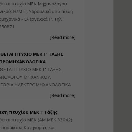
Ηλεκτρονική
ίθεται πτυχίο ΜΕΚ Μηχανολόγου
Ταυτότητα Κτιρίου/
ικού: Η/Μ Γ', Υδραυλικά υπό πίεση
Αυτοτελούς
Διηρημένης
ιομηχανικά - Ενεργειακά Γ'. Τηλ:
ιδιοκτησίας – Θεωρία
250871
και Πράξη (2024)
Εισηγήτρια:
Αναστασία Μητρακάκη
[Read more]
Τιμή από: €140.00
Διάρκεια: 6 ώρες
ΙΘΕΤΑΙ ΠΤΥΧΙΟ ΜΕΚ Γ' ΤΑΞΗΣ
ΚΤΡΟΜΗΧΑΝΟΛΟΓΙΚΑ
ΙΘΕΤΑΙ ΠΤΥΧΙΟ ΜΕΚ Γ' ΤΑΞΗΣ
Εφαρμογή
Πολεοδομικού
ΝΟΛΟΓΟΥ ΜΗΧΑΝΙΚΟΥ.
Σχεδιασμού Εντός
ΓΟΡΙΑ ΗΛΕΚΤΡΟΜΗΧΑΝΟΛΟΓΙΚΑ.
Ορίων Πόλεων και
Οικισμών και Εκτός
[Read more]
Σχεδίου Δόμησης
Εισηγήτρια:
Γραμματή Μπακλατσή
εση πτυχίου ΜΕΚ Γ Τάξης
Τιμή από: €145.00
θεται πτυχίο ΜΕΚ (ΑΜ ΜΕΚ 33042)
Διάρκεια: 8 ώρες
ς παρακάτω Κατηγορίες και