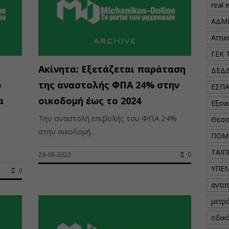
real 
ΑΔΜ
Αττι
ΓΕΚ 
Ακίνητα: Εξετάζεται παράταση
ΔΕΔ
ο
της αναστολής ΦΠΑ 24% στην
ΕΣΠ
α
οικοδομή έως το 2024
Εξοι
Την αναστολή επιβολής του ΦΠΑ 24%
Θεσσ
στην οικοδομή...
ΠΟΜ
ΤΑΙΠ
29-08-2022
0
ΥΠΕ
0
αντι
μετρ
οδικ