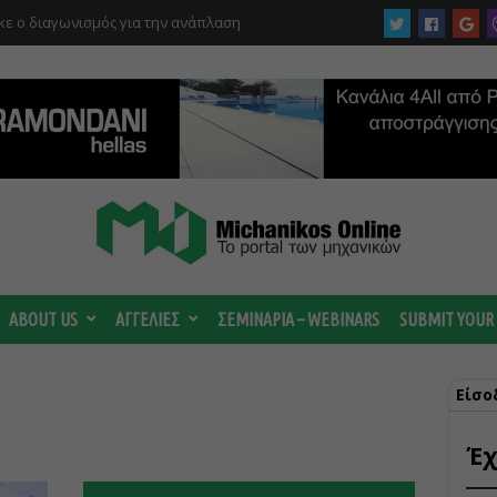
ε ο διαγωνισμός για την ανάπλαση
ABOUT US
ΑΓΓΕΛΙΕΣ
ΣΕΜΙΝΑΡΙΑ – WEBINARS
SUBMIT YOUR
Είσο
Έχ