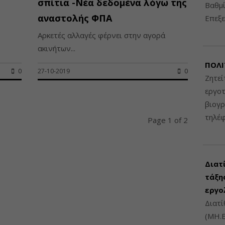
σπίτια -Νέα δεδομένα λόγω της
Βαθμί
αναστολής ΦΠΑ
Επεξε
Αρκετές αλλαγές φέρνει στην αγορά
ακινήτων...
ΠΟΛΙ
0
27-10-2019
0
Ζητεί
εργοτ
βιογ
τηλέ
Page 1 of 2
Διατ
τάξης
εργο
Διατί
(ΜΗ.Ε