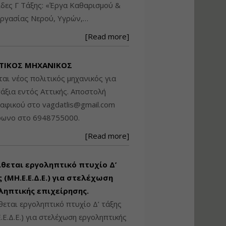
δες Γ Τάξης: «Έργα Καθαρισμού &
Βασικά στοιχεία
ργασίας Νερού, Υγρών,…
τεχνολογίας
φωτισμού LED και
[Read more]
ανάλυση Συστημάτων
Διαχείρισης
Φωτισμού
ΤΙΚΟΣ ΜΗΧΑΝΙΚΟΣ
Εισηγητής:
Στέφανος Τουλόγλου
ται νέος πολιτικός μηχανικός για
Τιμή από: €190.00
άξια εντός Αττικής. Αποστολή
Διάρκεια: 12 ώρες
ραφικού στο
vagdatlis@gmail.com
φωνο στο 6948755000.
Εκπόνηση Τοπικών και
[Read more]
Ειδικών Πολεοδομικών
Σχεδίων (ΤΠΣ και ΕΠΣ)
ίθεται εργοληπτικό πτυχίο Δ’
 (ΜΗ.Ε.Ε.Δ.Ε.) για στελέχωση
Εισηγητής:
Λάμπρος Κίσσας
ληπτικής επιχείρησης.
Τιμή από: €130.00
θεται εργοληπτικό πτυχίο Δ’ τάξης
Διάρκεια: 6 ώρες
.Ε.Δ.Ε.) για στελέχωση εργοληπτικής