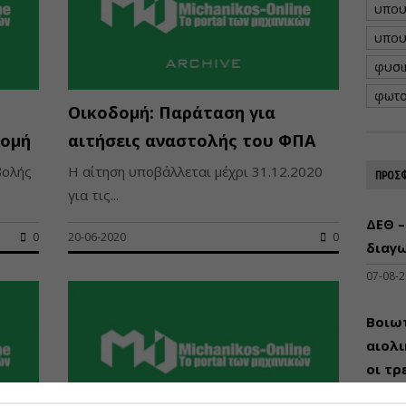
υπου
υπου
φυσι
φωτο
Οικοδομή: Παράταση για
δομή
αιτήσεις αναστολής του ΦΠΑ
βολής
Η αίτηση υποβάλλεται μέχρι 31.12.2020
ΠΡΟΣΦ
για τις...
ΔΕΘ –
0
20-06-2020
0
διαγω
07-08-
Βοιωτ
αιολ
οι τρ
μεγά