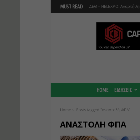
ΔΕΘ – HELEXPO: Αναρτήθηκ
MUST READ
HOME
ΕΙΔΗΣΕΙΣ
Home
Posts tagged "αναστολή ΦΠΑ"
ΑΝΑΣΤΟΛΉ ΦΠΑ