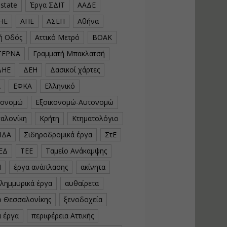
estate
Έργα ΣΔΙΤ
ΑΑΔΕ
υλοποίηση
φωτοβολταϊκών
ΗΕ
ΑΠΕ
ΑΣΕΠ
Αθήνα
συστημάτων για
αυτοπαραγωγή (Net-
κή Οδός
Αττικό Μετρό
ΒΟΑΚ
Billing)
ΤΕΡΝΑ
Γραμματή Μπακλατσή
Εισηγητής:
Νικόλαος Παπαναστασίου
ΔΗΕ
ΔΕΗ
Δασικοί χάρτες
Τιμή από: €230.00
Διάρκεια: 16 ώρες
Α
ΕΦΚΑ
Ελληνικό
κονομώ
Εξοικονομώ-Αυτονομώ
Αρχιτεκτονικός
αλονίκη
Κρήτη
Κτηματολόγιο
Σχεδιασμός με το
ΙΔΑ
Σιδηροδρομικά έργα
ΣτΕ
Rhinoceros
ΕΔ
ΤΕΕ
Ταμείο Ανάκαμψης
Εισηγητής:
Κυριάκος Γολέμης
Ν
έργα ανάπλασης
ακίνητα
Τιμή από: €275.00
πλημμυρικά έργα
αυθαίρετα
Διάρκεια: 18 ώρες
ό Θεσσαλονίκης
ξενοδοχεία
ά έργα
περιφέρεια Αττικής
Σχεδιασμός και