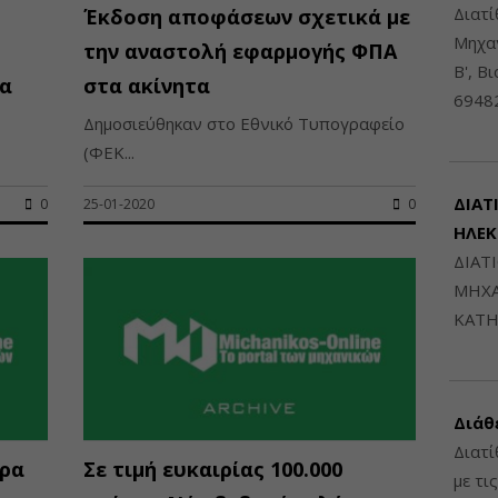
Διατ
Έκδοση αποφάσεων σχετικά με
Μηχαν
την αναστολή εφαρμογής ΦΠΑ
Β', Β
τα
στα ακίνητα
6948
Δημοσιεύθηκαν στο Εθνικό Τυπογραφείο
(ΦΕΚ...
ΔΙΑΤ
0
25-01-2020
0
ΗΛΕ
ΔΙΑΤ
ΜΗΧΑ
ΚΑΤΗ
Διάθ
Διατί
ώρα
Σε τιμή ευκαιρίας 100.000
με τι