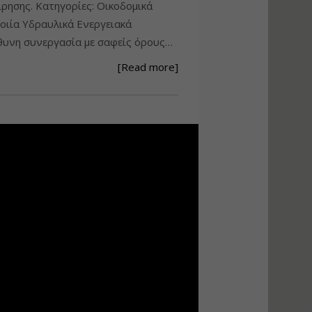
ίρησης. Κατηγορίες: Οικοδομικά
Ανάθεση – Εκτέλεση –
ιία Υδραυλικά Ενεργειακά
Επίβλεψη Δημοσίων
υνη συνεργασία με σαφείς όρους…
Έργων με τον
Ν.4782/2021
[Read more]
Εισηγητής:
Ζήσης Παπασταμάτης
Τιμή από: €220.00
Διάρκεια: 18 ώρες
Σχεδιασμός, μελέτη
και τεχνική
υλοποίηση
φωτοβολταϊκών
συστημάτων για
αυτοπαραγωγή (Net-
metering)
Εισηγητής:
Νικόλαος Παπαναστασίου
Τιμή από: €215.00
Διάρκεια: 16 ώρες