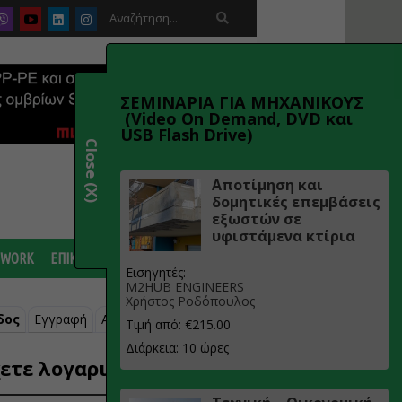

ΣΕΜΙΝΑΡΙΑ ΓΙΑ ΜΗΧΑΝΙΚΟΥΣ
(Video On Demand, DVD και
USB Flash Drive)
Close (X)
Αποτίμηση και
δομητικές επεμβάσεις
εξωστών σε
υφιστάμενα κτίρια
 WORK
ΕΠΙΚΟΙΝΩΝΙΑ
Εισηγητές:
M2HUB ENGINEERS
Χρήστος Ροδόπουλος
δος
Εγγραφή
Ανάκτηση κωδικού
Τιμή από: €215.00
Διάρκεια: 10 ώρες
ετε λογαριασμό;