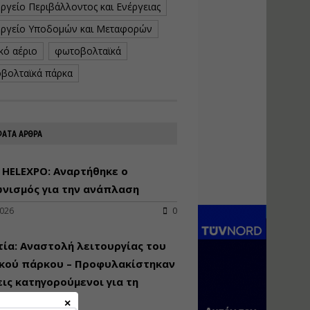
ργείο Περιβάλλοντος και Ενέργειας
κατασκευή
κoλυμβητικής
ργείο Υποδομών και Μεταφορών
υδατοδεξαμενής
κό αέριο
φωτοβολταϊκά
Εισηγητής:
Χρήστος Ροδόπουλος
βολταϊκά πάρκα
Τιμή από: €230.00
Διάρκεια: 14 ώρες
ΑΤΑ ΑΡΘΡΑ
Διαδικασία
αδειοδότησης και
έκδοσης
 HELEXPO: Αναρτήθηκε ο
πιστοποιητικού
νισμός για την ανάπλαση
κατάταξης
τουριστικών μονάδων
2026
0
Εισηγητές:
Γραμματή Μπακλατσή
ία: Αναστολή λειτουργίας του
Νικόλαος Σαρούκος
ικού πάρκου – Προφυλακίστηκαν
Τιμή από: €145.00
εις κατηγορούμενοι για τη
Διάρκεια: 8 ώρες
λη πυρκαγιά