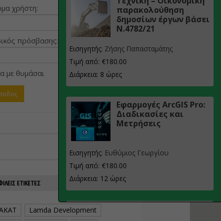
Τεχνική – Οικονομική
μα χρήστη:
παρακολούθηση
δημοσίων έργων βάσει
Ν.4782/21
ικός πρόσβασης:
Εισηγητής:
Ζήσης Παπασταμάτης
Τιμή από: €180.00
α με θυμάσαι
Διάρκεια: 8 ώρες
Εφαρμογές ArcGIS Pro:
Διαδικασίες και
Μετρήσεις
Εισηγητής:
Ευθύμιος Γεωργίου
Τιμή από: €180.00
Διάρκεια: 12 ώρες
ΙΛΕΊΣ ΕΤΙΚΈΤΕΣ
Σχεδιασμός, μελέτη
AKAT
Lamda Development
και τεχνική