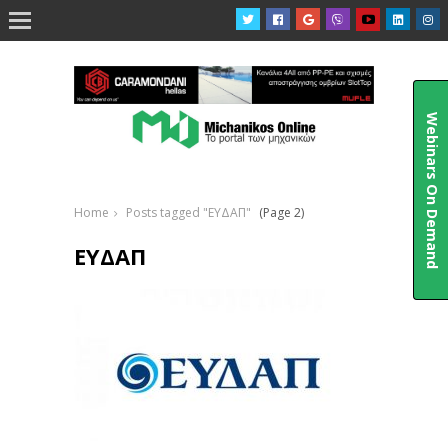

Webinars On Demand
Home
Posts tagged "ΕΥΔΑΠ"
(Page 2)
ΕΥΔΑΠ