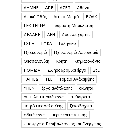
ΑΔΜΗΕ
ΑΠΕ
ΑΣΕΠ
Αθήνα
Αττική Οδός
Αττικό Μετρό
ΒΟΑΚ
ΓΕΚ ΤΕΡΝΑ
Γραμματή Μπακλατσή
ΔΕΔΔΗΕ
ΔΕΗ
Δασικοί χάρτες
ΕΣΠΑ
ΕΦΚΑ
Ελληνικό
Εξοικονομώ
Εξοικονομώ-Αυτονομώ
Θεσσαλονίκη
Κρήτη
Κτηματολόγιο
ΠΟΜΙΔΑ
Σιδηροδρομικά έργα
ΣτΕ
ΤΑΙΠΕΔ
ΤΕΕ
Ταμείο Ανάκαμψης
ΥΠΕΝ
έργα ανάπλασης
ακίνητα
αντιπλημμυρικά έργα
αυθαίρετα
μετρό Θεσσαλονίκης
ξενοδοχεία
οδικά έργα
περιφέρεια Αττικής
υπουργείο Περιβάλλοντος και Ενέργειας