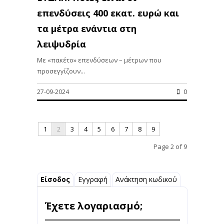
επενδύσεις 400 εκατ. ευρώ και
τα μέτρα ενάντια στη
λειψυδρία
Με «πακέτο» επενδύσεων – μέτρων που
προσεγγίζουν...
27-09-2024
0
1
2
3
4
5
6
7
8
9
Page 2 of 9
Είσοδος
Εγγραφή
Ανάκτηση κωδικού
Έχετε λογαριασμό;