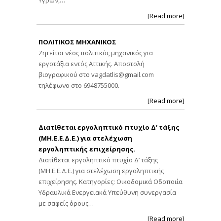
Υγρών,…
[Read more]
ΠΟΛΙΤΙΚΟΣ ΜΗΧΑΝΙΚΟΣ
Ζητείται νέος πολιτικός μηχανικός για
εργοτάξια εντός Αττικής. Αποστολή
βιογραφικού στο
vagdatlis@gmail.com
τηλέφωνο στο 6948755000.
[Read more]
Διατίθεται εργοληπτικό πτυχίο Δ’ τάξης
(ΜΗ.Ε.Ε.Δ.Ε.) για στελέχωση
εργοληπτικής επιχείρησης.
Διατίθεται εργοληπτικό πτυχίο Δ’ τάξης
(ΜΗ.Ε.Ε.Δ.Ε.) για στελέχωση εργοληπτικής
επιχείρησης. Κατηγορίες: Οικοδομικά Οδοποιία
Υδραυλικά Ενεργειακά Υπεύθυνη συνεργασία
με σαφείς όρους…
[Read more]