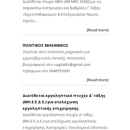
Διατίθεται πτυχίο ΜΕΚ (ΑΜ ΜΕΚ 33042) με τις
παρακάτω Κατηγορίες και Βαθμίδες Γ Τάξης:
«Έργα Καθαρισμού & Επεξεργασίας Νερού,
Υγρών,…
[Read more]
ΠΟΛΙΤΙΚΟΣ ΜΗΧΑΝΙΚΟΣ
Ζητείται νέος πολιτικός μηχανικός για
εργοτάξια εντός Αττικής. Αποστολή
βιογραφικού στο
vagdatlis@gmail.com
τηλέφωνο στο 6948755000.
[Read more]
Διατίθεται εργοληπτικό πτυχίο Δ’ τάξης
(ΜΗ.Ε.Ε.Δ.Ε.) για στελέχωση
εργοληπτικής επιχείρησης.
Διατίθεται εργοληπτικό πτυχίο Δ’ τάξης
(ΜΗ.Ε.Ε.Δ.Ε.) για στελέχωση εργοληπτικής
επιχείρησης. Κατηγορίες: Οικοδομικά Οδοποιία