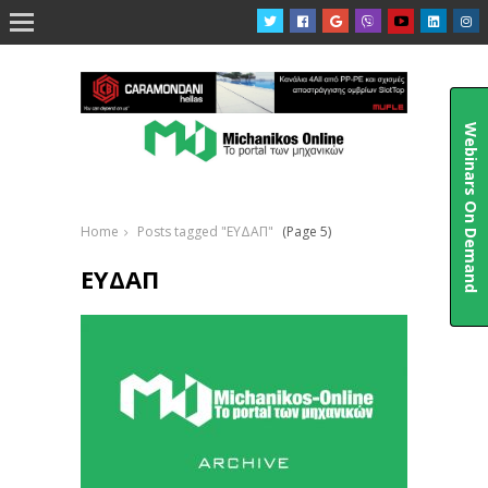

Webinars On Demand
Home
Posts tagged "ΕΥΔΑΠ"
(Page 5)
ΕΥΔΑΠ