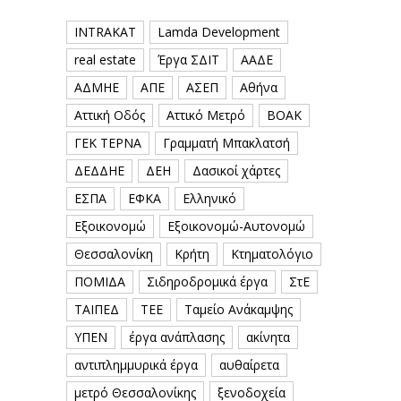
INTRAKAT
Lamda Development
real estate
Έργα ΣΔΙΤ
ΑΑΔΕ
ΑΔΜΗΕ
ΑΠΕ
ΑΣΕΠ
Αθήνα
Αττική Οδός
Αττικό Μετρό
ΒΟΑΚ
ΓΕΚ ΤΕΡΝΑ
Γραμματή Μπακλατσή
ΔΕΔΔΗΕ
ΔΕΗ
Δασικοί χάρτες
ΕΣΠΑ
ΕΦΚΑ
Ελληνικό
Εξοικονομώ
Εξοικονομώ-Αυτονομώ
Θεσσαλονίκη
Κρήτη
Κτηματολόγιο
ΠΟΜΙΔΑ
Σιδηροδρομικά έργα
ΣτΕ
ΤΑΙΠΕΔ
ΤΕΕ
Ταμείο Ανάκαμψης
ΥΠΕΝ
έργα ανάπλασης
ακίνητα
αντιπλημμυρικά έργα
αυθαίρετα
μετρό Θεσσαλονίκης
ξενοδοχεία