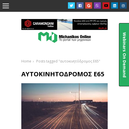

Webinars On Demand
Home
Posts tagged "αυτοκινητόδρομος Ε65"
ΑΥΤΟΚΙΝΗΤΌΔΡΟΜΟΣ Ε65