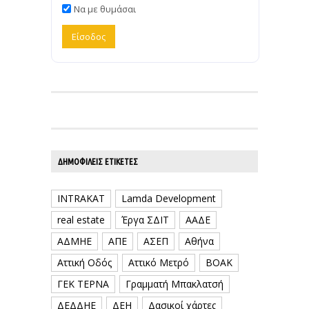
Να με θυμάσαι
ΔΗΜΟΦΙΛΕΊΣ ΕΤΙΚΈΤΕΣ
INTRAKAT
Lamda Development
real estate
Έργα ΣΔΙΤ
ΑΑΔΕ
ΑΔΜΗΕ
ΑΠΕ
ΑΣΕΠ
Αθήνα
Αττική Οδός
Αττικό Μετρό
ΒΟΑΚ
ΓΕΚ ΤΕΡΝΑ
Γραμματή Μπακλατσή
ΔΕΔΔΗΕ
ΔΕΗ
Δασικοί χάρτες