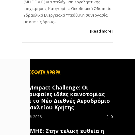
(ΜΗ.Ε.Ε.Δ.Ε.) για στελέχωση εργοληπτικής
επιχείρησης. Κατηγορίες: Οικοδομικά Οδοποιία
Υδραυλικά Ενεργειακά Υπεύθυνη συνεργασία
με σαφείς όρους…
[Read more]
ΠΡΟΣΦΑΤΑ ΑΡΘΡΑ
SkyImpact Challenge: Οι
κορυφαίες ιδέες καινοτομίας
για το Νέο Διεθνές Αεροδρόμιο
Ηρακλείου Κρήτης
10-08-2026
0
ΑΔΜΗΕ: Στην τελική ευθεία η