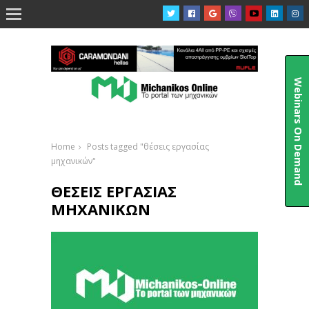

Webinars On Demand
Home
Posts tagged "θέσεις εργασίας
μηχανικών"
ΘΈΣΕΙΣ ΕΡΓΑΣΊΑΣ
ΜΗΧΑΝΙΚΏΝ