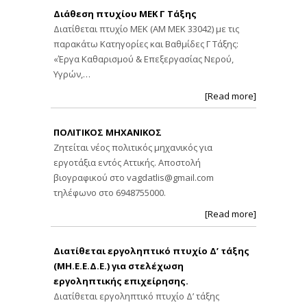
Διάθεση πτυχίου ΜΕΚ Γ Τάξης
Διατίθεται πτυχίο ΜΕΚ (ΑΜ ΜΕΚ 33042) με τις
παρακάτω Κατηγορίες και Βαθμίδες Γ Τάξης:
«Έργα Καθαρισμού & Επεξεργασίας Νερού,
Υγρών,…
[Read more]
ΠΟΛΙΤΙΚΟΣ ΜΗΧΑΝΙΚΟΣ
Ζητείται νέος πολιτικός μηχανικός για
εργοτάξια εντός Αττικής. Αποστολή
βιογραφικού στο
vagdatlis@gmail.com
τηλέφωνο στο 6948755000.
[Read more]
Διατίθεται εργοληπτικό πτυχίο Δ’ τάξης
(ΜΗ.Ε.Ε.Δ.Ε.) για στελέχωση
εργοληπτικής επιχείρησης.
Διατίθεται εργοληπτικό πτυχίο Δ’ τάξης