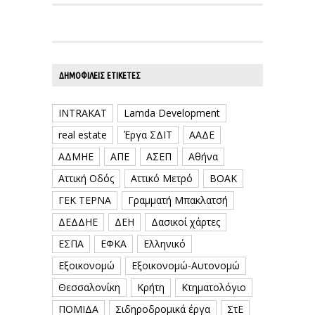
ΔΗΜΟΦΙΛΕΊΣ ΕΤΙΚΈΤΕΣ
INTRAKAT
Lamda Development
real estate
Έργα ΣΔΙΤ
ΑΑΔΕ
ΑΔΜΗΕ
ΑΠΕ
ΑΣΕΠ
Αθήνα
Αττική Οδός
Αττικό Μετρό
ΒΟΑΚ
ΓΕΚ ΤΕΡΝΑ
Γραμματή Μπακλατσή
ΔΕΔΔΗΕ
ΔΕΗ
Δασικοί χάρτες
ΕΣΠΑ
ΕΦΚΑ
Ελληνικό
Εξοικονομώ
Εξοικονομώ-Αυτονομώ
Θεσσαλονίκη
Κρήτη
Κτηματολόγιο
ΠΟΜΙΔΑ
Σιδηροδρομικά έργα
ΣτΕ