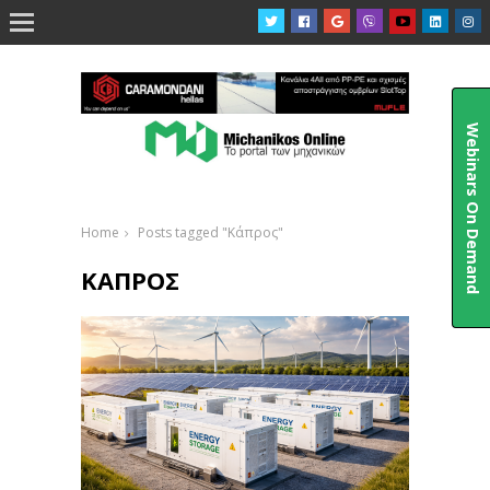

Webinars On Demand
Home
Posts tagged "Κάπρος"
ΚΆΠΡΟΣ