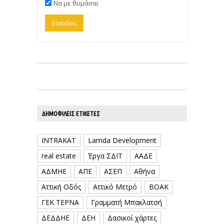
Να με θυμάσαι
ΔΗΜΟΦΙΛΕΊΣ ΕΤΙΚΈΤΕΣ
INTRAKAT
Lamda Development
real estate
Έργα ΣΔΙΤ
ΑΑΔΕ
ΑΔΜΗΕ
ΑΠΕ
ΑΣΕΠ
Αθήνα
Αττική Οδός
Αττικό Μετρό
ΒΟΑΚ
ΓΕΚ ΤΕΡΝΑ
Γραμματή Μπακλατσή
ΔΕΔΔΗΕ
ΔΕΗ
Δασικοί χάρτες