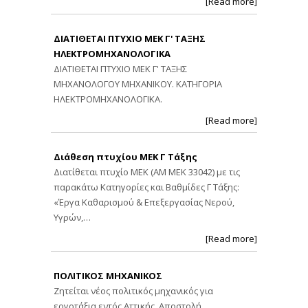
[Read more]
ΔΙΑΤΙΘΕΤΑΙ ΠΤΥΧΙΟ ΜΕΚ Γ' ΤΑΞΗΣ
ΗΛΕΚΤΡΟΜΗΧΑΝΟΛΟΓΙΚΑ
ΔΙΑΤΙΘΕΤΑΙ ΠΤΥΧΙΟ ΜΕΚ Γ' ΤΑΞΗΣ
ΜΗΧΑΝΟΛΟΓΟΥ ΜΗΧΑΝΙΚΟΥ. ΚΑΤΗΓΟΡΙΑ
ΗΛΕΚΤΡΟΜΗΧΑΝΟΛΟΓΙΚΑ.
[Read more]
Διάθεση πτυχίου ΜΕΚ Γ Τάξης
Διατίθεται πτυχίο ΜΕΚ (ΑΜ ΜΕΚ 33042) με τις
παρακάτω Κατηγορίες και Βαθμίδες Γ Τάξης:
«Έργα Καθαρισμού & Επεξεργασίας Νερού,
Υγρών,…
[Read more]
ΠΟΛΙΤΙΚΟΣ ΜΗΧΑΝΙΚΟΣ
Ζητείται νέος πολιτικός μηχανικός για
εργοτάξια εντός Αττικής. Αποστολή