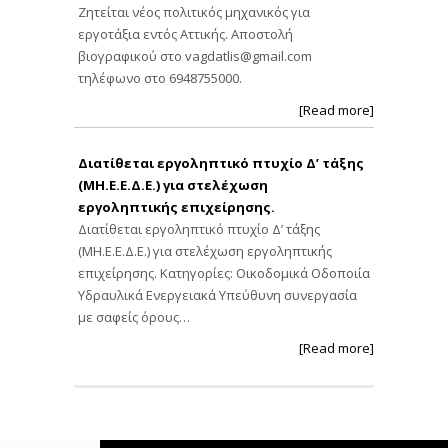
Ζητείται νέος πολιτικός μηχανικός για
εργοτάξια εντός Αττικής. Αποστολή
βιογραφικού στο
vagdatlis@gmail.com
τηλέφωνο στο 6948755000.
[Read more]
Διατίθεται εργοληπτικό πτυχίο Δ’ τάξης
(ΜΗ.Ε.Ε.Δ.Ε.) για στελέχωση
εργοληπτικής επιχείρησης.
Διατίθεται εργοληπτικό πτυχίο Δ’ τάξης
(ΜΗ.Ε.Ε.Δ.Ε.) για στελέχωση εργοληπτικής
επιχείρησης. Κατηγορίες: Οικοδομικά Οδοποιία
Υδραυλικά Ενεργειακά Υπεύθυνη συνεργασία
με σαφείς όρους…
[Read more]