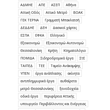
ΑΔΜΗΕ
ΑΠΕ
ΑΣΕΠ
Αθήνα
Αττική Οδός
Αττικό Μετρό
ΒΟΑΚ
ΓΕΚ ΤΕΡΝΑ
Γραμματή Μπακλατσή
ΔΕΔΔΗΕ
ΔΕΗ
Δασικοί χάρτες
ΕΣΠΑ
ΕΦΚΑ
Ελληνικό
Εξοικονομώ
Εξοικονομώ-Αυτονομώ
Θεσσαλονίκη
Κρήτη
Κτηματολόγιο
ΠΟΜΙΔΑ
Σιδηροδρομικά έργα
ΣτΕ
ΤΑΙΠΕΔ
ΤΕΕ
Ταμείο Ανάκαμψης
ΥΠΕΝ
έργα ανάπλασης
ακίνητα
αντιπλημμυρικά έργα
αυθαίρετα
μετρό Θεσσαλονίκης
ξενοδοχεία
οδικά έργα
περιφέρεια Αττικής
υπουργείο Περιβάλλοντος και Ενέργειας