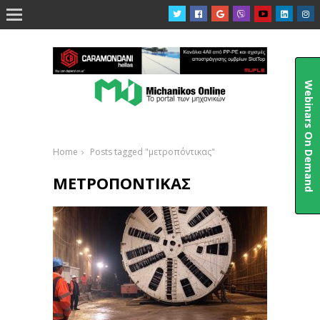

Webinars On Demand
Home
Posts tagged "μετροπόντικας"
ΜΕΤΡΟΠΌΝΤΙΚΑΣ