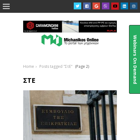

Webinars On Demand
Home
Posts tagged "ΣτΕ"
(Page 2)
ΣΤΕ