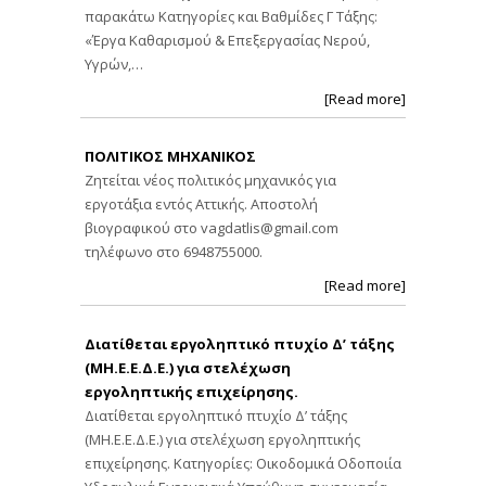
παρακάτω Κατηγορίες και Βαθμίδες Γ Τάξης:
«Έργα Καθαρισμού & Επεξεργασίας Νερού,
Υγρών,…
[Read more]
ΠΟΛΙΤΙΚΟΣ ΜΗΧΑΝΙΚΟΣ
Ζητείται νέος πολιτικός μηχανικός για
εργοτάξια εντός Αττικής. Αποστολή
βιογραφικού στο
vagdatlis@gmail.com
τηλέφωνο στο 6948755000.
[Read more]
Διατίθεται εργοληπτικό πτυχίο Δ’ τάξης
(ΜΗ.Ε.Ε.Δ.Ε.) για στελέχωση
εργοληπτικής επιχείρησης.
Διατίθεται εργοληπτικό πτυχίο Δ’ τάξης
(ΜΗ.Ε.Ε.Δ.Ε.) για στελέχωση εργοληπτικής
επιχείρησης. Κατηγορίες: Οικοδομικά Οδοποιία