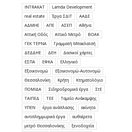
INTRAKAT
Lamda Development
real estate
Έργα ΣΔΙΤ
ΑΑΔΕ
ΑΔΜΗΕ
ΑΠΕ
ΑΣΕΠ
Αθήνα
Αττική Οδός
Αττικό Μετρό
ΒΟΑΚ
ΓΕΚ ΤΕΡΝΑ
Γραμματή Μπακλατσή
ΔΕΔΔΗΕ
ΔΕΗ
Δασικοί χάρτες
ΕΣΠΑ
ΕΦΚΑ
Ελληνικό
Εξοικονομώ
Εξοικονομώ-Αυτονομώ
Θεσσαλονίκη
Κρήτη
Κτηματολόγιο
ΠΟΜΙΔΑ
Σιδηροδρομικά έργα
ΣτΕ
ΤΑΙΠΕΔ
ΤΕΕ
Ταμείο Ανάκαμψης
ΥΠΕΝ
έργα ανάπλασης
ακίνητα
αντιπλημμυρικά έργα
αυθαίρετα
μετρό Θεσσαλονίκης
ξενοδοχεία