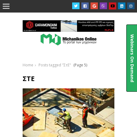

Webinars On Demand
Home
Posts tagged "ΣτΕ"
(Page 5)
ΣΤΕ