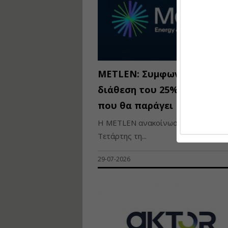
METLEN: Συμφωνία για την
διάθεση του 25% του γαλλ
που θα παράγει
Η METLEN ανακοίνωσε το πρωί της
Τετάρτης τη...
29-07-2026