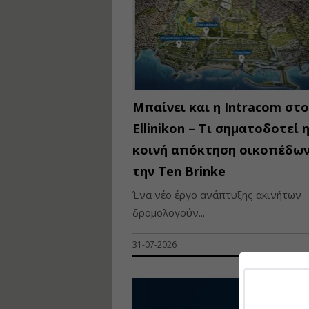
Μπαίνει και η Intracom στο
Ellinikon – Τι σηματοδοτεί 
κοινή απόκτηση οικοπέδων
την Ten Brinke
Ένα νέο έργο ανάπτυξης ακινήτων
δρομολογούν...
31-07-2026