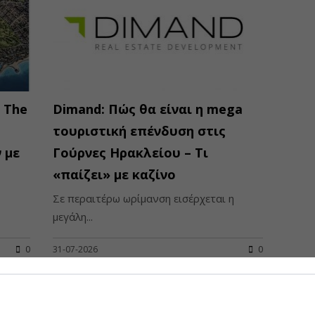
 The
Dimand: Πώς θα είναι η mega
η
τουριστική επένδυση στις
 με
Γούρνες Ηρακλείου – Τι
«παίζει» με καζίνο
Σε περαιτέρω ωρίμανση εισέρχεται η
μεγάλη...
0
31-07-2026
0