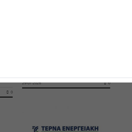
Mega οικιστικό πρότζεκτ στα
ίου
Χανιά ετοιμάζει η Ten Brinke
Σε νέα μεγάλη επένδυση προχωρά η
εταιρεία...
29-07-2026
0
0