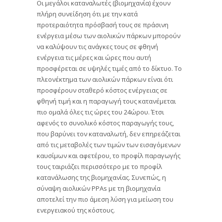
Οι μεγάλοι καταναλωτές (βιομηχανία) έχουν
πλήρη συνείδηση ότι με την κατά
προτεραιότητα πρόσβασή τους σε πράσινη
ενέργεια μέσω των αιολικών πάρκων μπορούν
να καλύψουν τις ανάγκες τους σε φθηνή
ενέργεια τις μέρες και ώρες που αυτή
προσφέρεται σε υψηλές τιμές από το δίκτυο. Το
πλεονέκτημα των αιολικών πάρκων είναι ότι
προσφέρουν σταθερό κόστος ενέργειας σε
φθηνή τιμή και η παραγωγή τους κατανέμεται
πιο ομαλά όλες τις ώρες του 24ώρου. Έτσι
αφενός το συνολικό κόστος παραγωγής τους,
που βαρύνει τον καταναλωτή, δεν επηρεάζεται
από τις μεταβολές των τιμών των εισαγόμενων
καυσίμων και αφετέρου, το προφίλ παραγωγής
τους ταιριάζει περισσότερο με το προφίλ
κατανάλωσης της βιομηχανίας. Συνεπώς, η
σύναψη αιολικών PPAs με τη βιομηχανία
αποτελεί την πιο άμεση λύση για μείωση του
ενεργειακού της κόστους.