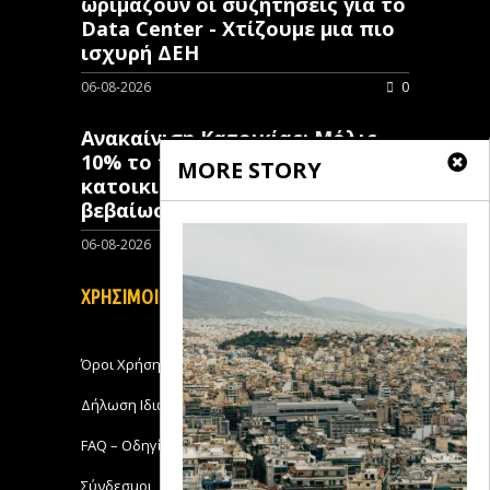
ωριμάζουν οι συζητήσεις για το
Data Center - Χτίζουμε μια πιο
ισχυρή ΔΕΗ
06-08-2026
0
Ανακαίνιση Κατοικίας: Μόλις
10% το ποσοστό των κλειστών
MORE STORY
κατοικιών που έχουν λάβει
βεβαίωση ένταξης
06-08-2026
0
ΧΡΗΣΙΜΟΙ ΣΥΝΔΕΣΜΟΙ
Όροι Χρήσης
Δήλωση Ιδιωτικότητας
FAQ – Οδηγίες Χρήσης
Σύνδεσμοι