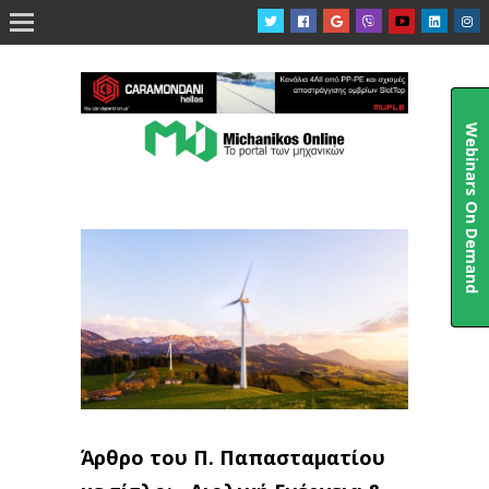

Webinars On Demand
Άρθρο του Π. Παπασταματίου