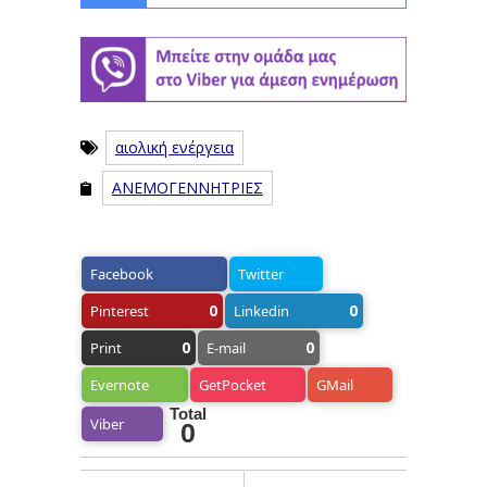
αιολική ενέργεια
ΑΝΕΜΟΓΕΝΝΗΤΡΙΕΣ
Facebook
Twitter
0
0
Pinterest
Linkedin
0
0
Print
E-mail
Evernote
GetPocket
GMail
Total
Viber
0