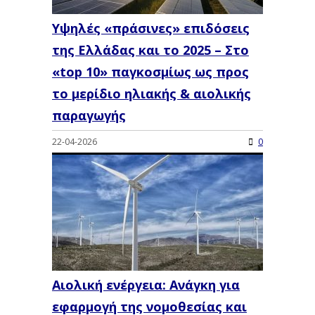
Υψηλές «πράσινες» επιδόσεις
της Ελλάδας και το 2025 – Στο
«top 10» παγκοσμίως ως προς
το μερίδιο ηλιακής & αιολικής
παραγωγής
22-04-2026
0
Αιολική ενέργεια: Ανάγκη για
εφαρμογή της νομοθεσίας και