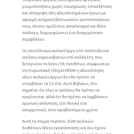
γνωμοδοτήσεις χωρίς τεκμηρίωση, επανεξέταση
και απόρριψη ήδη αδειοδοτημένων έργων με
αφορμή αιτήματα βελτιωτικών τροποποιήσεών
τους, άτυποι οριζόντιοι αποκλεισμοί και άλλα
ανάλογα, διαμορφώνουν ένα δυσχερέστατο
περιβάλλον.
Ως αποτέλεσμα αιολικά έργα υπό ανάπτυξη και
αιτήσεις καρκινοβατούν επί πολλά έτη, που
ξεπερνούν τα δέκα (10). Αντιθέτως, σύμφωνα με
την Ευρωπαϊκή Οδηγία REDIII η αδειοδότηση
νέων αιολικών έργων δεν θα πρέπει να
υπερβαίνει τα 2,5 έτη. Αυτό βεβαίως, δεν
σημαίνει ότι όλες οι αιτήσεις θα πρέπει να
εγκρίνονται, αλλά ότι θα πρέπει να λαμβάνουν
οριστική απάντηση, είτε θετική είτε
απορριπτική, στον προβλεπόμενο χρόνο.
Αυτή τη στιγμή περίπου 2GW αιολικών
διαθέτουν άδεια εγκατάστασης και δεν έχουν