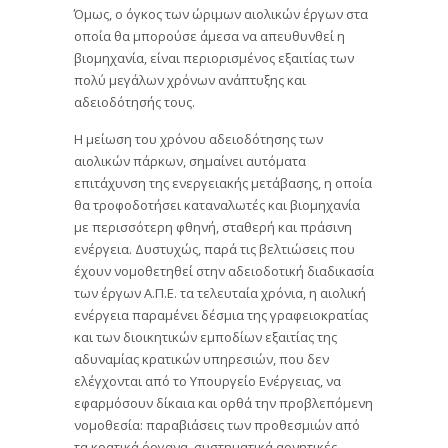
Όμως, ο όγκος των ώριμων αιολικών έργων στα
οποία θα μπορούσε άμεσα να απευθυνθεί η
βιομηχανία, είναι περιορισμένος εξαιτίας των
πολύ μεγάλων χρόνων ανάπτυξης και
αδειοδότησής τους.
Η μείωση του χρόνου αδειοδότησης των
αιολικών πάρκων, σημαίνει αυτόματα
επιτάχυνση της ενεργειακής μετάβασης, η οποία
θα τροφοδοτήσει καταναλωτές και βιομηχανία
με περισσότερη φθηνή, σταθερή και πράσινη
ενέργεια. Δυστυχώς, παρά τις βελτιώσεις που
έχουν νομοθετηθεί στην αδειοδοτική διαδικασία
των έργων Α.Π.Ε. τα τελευταία χρόνια, η αιολική
ενέργεια παραμένει δέσμια της γραφειοκρατίας
και των διοικητικών εμποδίων εξαιτίας της
αδυναμίας κρατικών υπηρεσιών, που δεν
ελέγχονται από το Υπουργείο Ενέργειας, να
εφαρμόσουν δίκαια και ορθά την προβλεπόμενη
νομοθεσία: παραβιάσεις των προθεσμιών από
τα κρατικά όργανα, συστηματικά αρνητικές