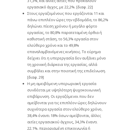
31,3%, και άλλες αιτίες που προκαλούν
εργασιακό άγχος, με 22,2%. [διαφ. 22]
Στους εργαζομένους που εργάζονται 11 και
πάνω επιπλέον ώρες την εβδομάδα, το 86,2%
δηλώνει πίεση χρόνου ή μεγάλο φόρτο
εργασίας, το 80,8% παρατεταμένη όρθια ή
καθιστική στάση, το 56,3% εργασία στον
ελεύθερο χρόνο και το 49,8%
επαναλαμβανόμενες κινήσεις. Το εύρημα
δείχνει ότι η υπερεργασία δεν αυξάνει μόνο
τη χρονική διάρκεια της εργασίας, αλλά
συμβάλει και στην ποιοτική της επιδείνωση.
[διαφ. 29]
Η μη αμειβόμενη υπερωριακή εργασία
συνδέεται με υψηλότερη ψυχοκοινωνική
επιβάρυνση. Οι εργαζόμενοι που δεν
αμείβονται για τις επιπλέον ώρες δηλώνουν
συχνότερα εργασία στον ελεύθερο χρόνο,
38,4% έναντι 18% όσων αμείβονται, άλλες
αιτίες εργασιακού άγχους, 34,3% έναντι
22,1%, περιορισμένη επικοινωνία ή