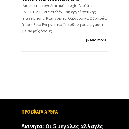
Διατίθεται εργοληπτικό πτυχίο Δ’ τάξης
(ΜΗ.Ε.Ε.Δ.Ε.) για στελέχωση εργοληπτικής
επιχείρησης. Κατηγορίες: Οικοδομικά Οδοποιία
Υδραυλικά Ενεργειακά Υπεύθυνη συνεργασία
με σαφείς όρους…
[Read more]
ΠΡΟΣΦΑΤΑ ΑΡΘΡΑ
Ακίνητα: Οι 5 μεγάλες αλλαγές