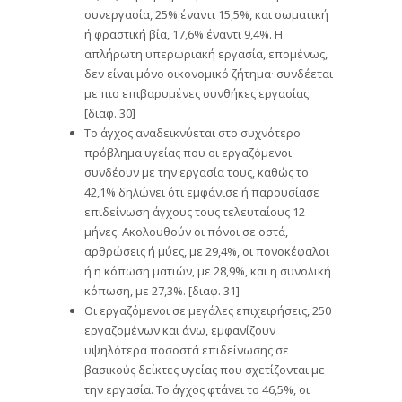
συνεργασία, 25% έναντι 15,5%, και σωματική
ή φραστική βία, 17,6% έναντι 9,4%. Η
απλήρωτη υπερωριακή εργασία, επομένως,
δεν είναι μόνο οικονομικό ζήτημα· συνδέεται
με πιο επιβαρυμένες συνθήκες εργασίας.
[διαφ. 30]
Το άγχος αναδεικνύεται στο συχνότερο
πρόβλημα υγείας που οι εργαζόμενοι
συνδέουν με την εργασία τους, καθώς το
42,1% δηλώνει ότι εμφάνισε ή παρουσίασε
επιδείνωση άγχους τους τελευταίους 12
μήνες. Ακολουθούν οι πόνοι σε οστά,
αρθρώσεις ή μύες, με 29,4%, οι πονοκέφαλοι
ή η κόπωση ματιών, με 28,9%, και η συνολική
κόπωση, με 27,3%. [διαφ. 31]
Οι εργαζόμενοι σε μεγάλες επιχειρήσεις, 250
εργαζομένων και άνω, εμφανίζουν
υψηλότερα ποσοστά επιδείνωσης σε
βασικούς δείκτες υγείας που σχετίζονται με
την εργασία. Το άγχος φτάνει το 46,5%, οι