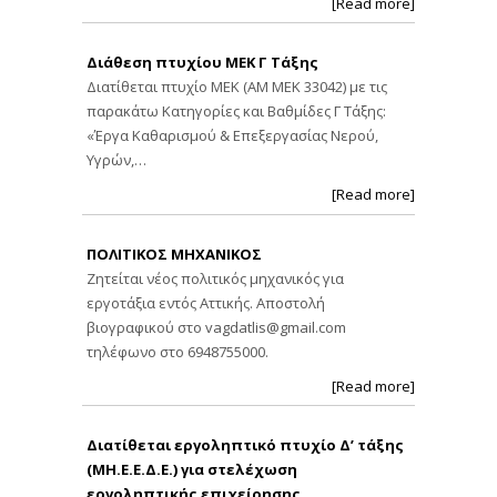
[Read more]
Διάθεση πτυχίου ΜΕΚ Γ Τάξης
Διατίθεται πτυχίο ΜΕΚ (ΑΜ ΜΕΚ 33042) με τις
παρακάτω Κατηγορίες και Βαθμίδες Γ Τάξης:
«Έργα Καθαρισμού & Επεξεργασίας Νερού,
Υγρών,…
[Read more]
ΠΟΛΙΤΙΚΟΣ ΜΗΧΑΝΙΚΟΣ
Ζητείται νέος πολιτικός μηχανικός για
εργοτάξια εντός Αττικής. Αποστολή
βιογραφικού στο
vagdatlis@gmail.com
τηλέφωνο στο 6948755000.
[Read more]
Διατίθεται εργοληπτικό πτυχίο Δ’ τάξης
(ΜΗ.Ε.Ε.Δ.Ε.) για στελέχωση
εργοληπτικής επιχείρησης.