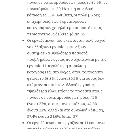
πόνοι σε οστά, αρθρώσεις ή μύες το 35,9%, οι
πονοκέφαλοι το 39,1% και η συνολική
κόπωση το 33%. Αντίθετα, οι πολύ μικρές
επιχειρήσεις, έως 9 εργαζομένων,
καταγράφουν χαμηλότερα ποσοστά στους
περισσότερους δείκτες. [διαφ. 35]
Οι εργαζόμενοι που σκέφτονται πολύ συχνά
να αλλάξουν εργασία εμφανίζουν
συστηματικά υψηλότερα ποσοστά
προβλημάτων υγείας που σχετίζονται με την
εργασία. Η μεγαλύτερη απόκλιση
καταγράφεται στο άγχος, όπου το ποσοστό
φτάνει το 63,3%, έναντι 36,2% για όσους δεν
σκέφτονται ποτέ την αλλαγή εργασίας.
Υψηλότερα είναι επίσης τα ποσοστά στους
πόνους σε οστά, αρθρώσεις ή μύες, 45%
έναντι 27%, στους πονοκεφάλους, 42,8%
έναντι 23%, αλλά και στη συνολική κόπωση,
37,4% έναντι 21,6%. [διαφ. 37]
Οι εργαζόμενοι που εργάζονται 11 και πάνω
επιπλέον ώρες την εβδομάδα εμφανίζουν