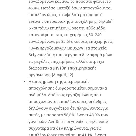
εργαζομένων και άνω το ποσοστό φτάνει το
45,4%. Ωστόσο, μεταξύ όσων απασχολούνται
επιπλέον ώρες, το υψηλότερο ποσοστό
έντονης υπερωριακής απασχόλησης, δηλαδή
6 και πάνω επιπλέον ώρες την εβδομάδα,
καταγράφεται στις επιχειρήσεις 50–249
εργαζομένων, με 35,6%, και στις επιχειρήσεις
10–49 εργαζομένων, με 35,5%. Τα στοιχεία
δείχνουν ότι η υπερεργασία δεν αφορά μόνο
τις μεγάλες επιχειρήσεις, αλλά διατρέχει
διαφορετικά μεγέθη επιχειρησιακής
οργάνωσης. [διαφ. 6, 12]
Η αποζημίωση της υπερωριακής
απασχόλησης διαφοροποιείται σημαντικά
ανά φύλο. Από τους εργαζομένους που
απασχολούνται επιπλέον ώρες, οι άνδρες
δηλώνουν συχνότερα ότι πληρώνονται για
αυτές, με ποσοστό 58,8%, έναντι 48,9% των
γυναικών. Αντίθετα, οι γυναίκες δηλώνουν
συχνότερα ότι δεν πληρώνονται για τις
επιπλέον ώρες εργασίας, με 41,1%, έναντι