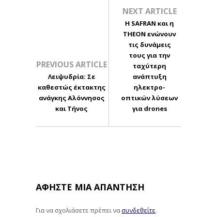
NEXT ARTICLE
Η SAFRAN και η
THEON ενώνουν
τις δυνάμεις
τους για την
PREVIOUS ARTICLE
ταχύτερη
Λειψυδρία: Σε
ανάπτυξη
καθεστώς έκτακτης
ηλεκτρο-
ανάγκης Αλόννησος
οπτικών λύσεων
και Τήνος
για drones
ΑΦΉΣΤΕ ΜΙΑ ΑΠΆΝΤΗΣΗ
Για να σχολιάσετε πρέπει να
συνδεθείτε
.