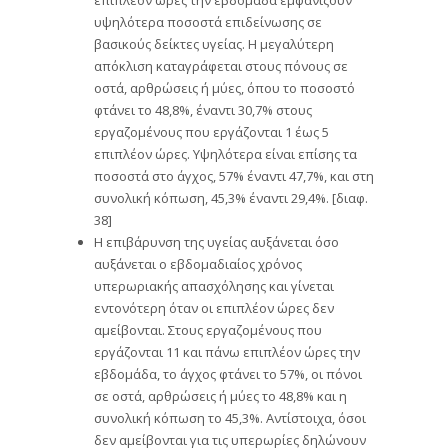
υψηλότερα ποσοστά επιδείνωσης σε
βασικούς δείκτες υγείας. Η μεγαλύτερη
απόκλιση καταγράφεται στους πόνους σε
οστά, αρθρώσεις ή μύες, όπου το ποσοστό
φτάνει το 48,8%, έναντι 30,7% στους
εργαζομένους που εργάζονται 1 έως 5
επιπλέον ώρες. Υψηλότερα είναι επίσης τα
ποσοστά στο άγχος, 57% έναντι 47,7%, και στη
συνολική κόπωση, 45,3% έναντι 29,4%. [διαφ.
38]
Η επιβάρυνση της υγείας αυξάνεται όσο
αυξάνεται ο εβδομαδιαίος χρόνος
υπερωριακής απασχόλησης και γίνεται
εντονότερη όταν οι επιπλέον ώρες δεν
αμείβονται. Στους εργαζομένους που
εργάζονται 11 και πάνω επιπλέον ώρες την
εβδομάδα, το άγχος φτάνει το 57%, οι πόνοι
σε οστά, αρθρώσεις ή μύες το 48,8% και η
συνολική κόπωση το 45,3%. Αντίστοιχα, όσοι
δεν αμείβονται για τις υπερωρίες δηλώνουν