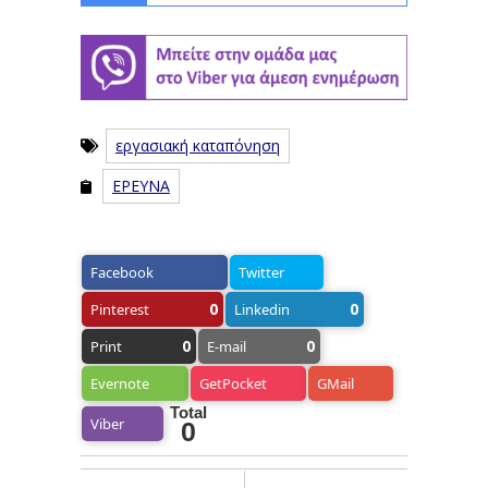
εργασιακή καταπόνηση
ΕΡΕΥΝΑ
Facebook
Twitter
0
0
Pinterest
Linkedin
0
0
Print
E-mail
Evernote
GetPocket
GMail
Total
Viber
0