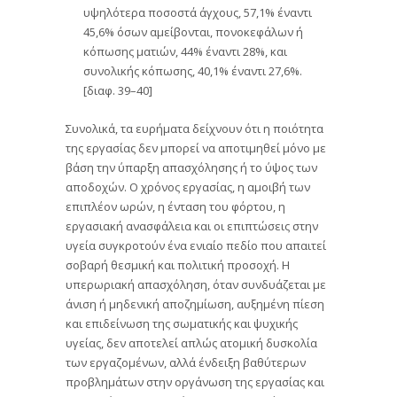
υψηλότερα ποσοστά άγχους, 57,1% έναντι
45,6% όσων αμείβονται, πονοκεφάλων ή
κόπωσης ματιών, 44% έναντι 28%, και
συνολικής κόπωσης, 40,1% έναντι 27,6%.
[διαφ. 39–40]
Συνολικά, τα ευρήματα δείχνουν ότι η ποιότητα
της εργασίας δεν μπορεί να αποτιμηθεί μόνο με
βάση την ύπαρξη απασχόλησης ή το ύψος των
αποδοχών. Ο χρόνος εργασίας, η αμοιβή των
επιπλέον ωρών, η ένταση του φόρτου, η
εργασιακή ανασφάλεια και οι επιπτώσεις στην
υγεία συγκροτούν ένα ενιαίο πεδίο που απαιτεί
σοβαρή θεσμική και πολιτική προσοχή. Η
υπερωριακή απασχόληση, όταν συνδυάζεται με
άνιση ή μηδενική αποζημίωση, αυξημένη πίεση
και επιδείνωση της σωματικής και ψυχικής
υγείας, δεν αποτελεί απλώς ατομική δυσκολία
των εργαζομένων, αλλά ένδειξη βαθύτερων
προβλημάτων στην οργάνωση της εργασίας και