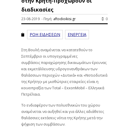
στην Κρήτη-Προχωρούν οι
διαδικασίες
23-08-2019 - Πηγή:
aftodioikisi.gr
0
ΡΟΗ ΕΙΔΗΣΕΩΝ
ΕΝΕΡΓΕΙΑ
Στη Βουλή αναμένεται να κατατεθούν το
Σεπτέμβριο οι υπογεγραμμένες
συμβάσεις παραχώρησης δικαιωμάτων έρευνας
και εκμετάλλευσης υδρογονανθράκων των
θαλάσσιων περιοχών «Δυτικά» και «Νοτιοδυτικά
της Κρήτης» με μισθώτριες εταιρείες είναι η
κοινοπραξία των Total – ExxonMobil – Ελληνικά
Πετρέλαια.
Το ενδιαφέρον των πολυεθνικών του χώρου
αναμένεται να αυξηθεί και για άλλες αδιάθετες
θαλάσσιες εκτάσεις νότια της Κρήτης μετά την
ψήφιση των συμβάσεων.