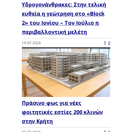
Υδρογονάνθρακες: Στην τελική
ευθεία η γεώτρηση στο «Block
2» του Ιονίου – Τον Ιούλιο η
περιβαλλοντική μελέτη
10-07-2026
0
Πράσινο φως για νέες
φοιτητικές εστίες 200 κλινών
στην Κρήτη