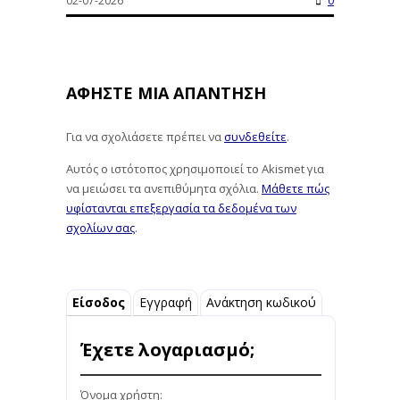
02-07-2026
0
ΑΦΉΣΤΕ ΜΙΑ ΑΠΆΝΤΗΣΗ
Για να σχολιάσετε πρέπει να
συνδεθείτε
.
Αυτός ο ιστότοπος χρησιμοποιεί το Akismet για
να μειώσει τα ανεπιθύμητα σχόλια.
Μάθετε πώς
υφίστανται επεξεργασία τα δεδομένα των
σχολίων σας
.
Είσοδος
Εγγραφή
Ανάκτηση κωδικού
Έχετε λογαριασμό;
Όνομα χρήστη: