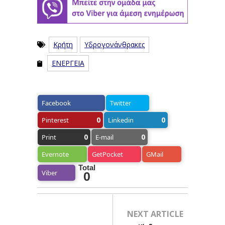
Κρήτη
Υδρογονάνθρακες
ΕΝΕΡΓΕΙΑ
Facebook
Twitter
0
0
Pinterest
Linkedin
0
0
Print
E-mail
Evernote
GetPocket
GMail
Total
Viber
0
NEXT ARTICLE