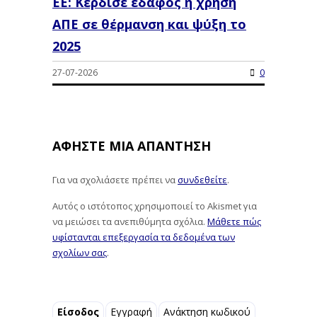
ΕΕ: Κέρδισε έδαφος η χρήση
ΑΠΕ σε θέρμανση και ψύξη το
2025
27-07-2026
0
ΑΦΉΣΤΕ ΜΙΑ ΑΠΆΝΤΗΣΗ
Για να σχολιάσετε πρέπει να
συνδεθείτε
.
Αυτός ο ιστότοπος χρησιμοποιεί το Akismet για
να μειώσει τα ανεπιθύμητα σχόλια.
Μάθετε πώς
υφίστανται επεξεργασία τα δεδομένα των
σχολίων σας
.
Είσοδος
Εγγραφή
Ανάκτηση κωδικού