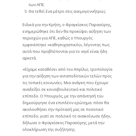
των ΑΠΕ.
Θα τεθεί ένα μέτρο στις ανεμογεννήτριες.
Ειδικά για την Κρήτη, ο Φραγκίσκος Παρασύρης,
ενημερώθηκε ότι δεν θα προκύψει αύξηση των
περιοχών για ΑΠΕ, καθώς ο Υπουργός
εμφανίστηκε «καθησυχαστικός», λέγοντας πως
αυτά που προβλέπονται για το νησί είναι ήδη
αρκετά.
«Είχαμε καταθέσει από τον Απρίλιο, τροπολογία
για την αύξηση των ανταποδοτικών τελών προς
τις τοπικές κοινωνίες. Μια ανάγκη που έχουμε
αναδείξει σε κοινοβουλευτικό και πολιτικό
επίπεδο. Ο Υπουργός, με την απάντησή του
δημιούργησε ένα επιπλέον ερώτημα: πόσο θα
ακολουθήσει την πρότασή μας σε ποσοτικό
επίπεδο, γιατί σε πολιτικό το ανακοίνωσε ήδη»,
δήλωσε ο Φραγκίσκος Παρασύρης, μετά την
ολοκλήρωση της συζήτησης.