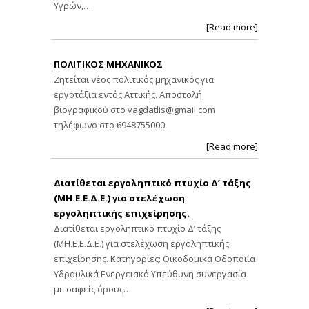
Υγρών,…
[Read more]
ΠΟΛΙΤΙΚΟΣ ΜΗΧΑΝΙΚΟΣ
Ζητείται νέος πολιτικός μηχανικός για
εργοτάξια εντός Αττικής. Αποστολή
βιογραφικού στο
vagdatlis@gmail.com
τηλέφωνο στο 6948755000.
[Read more]
Διατίθεται εργοληπτικό πτυχίο Δ’ τάξης
(ΜΗ.Ε.Ε.Δ.Ε.) για στελέχωση
εργοληπτικής επιχείρησης.
Διατίθεται εργοληπτικό πτυχίο Δ’ τάξης
(ΜΗ.Ε.Ε.Δ.Ε.) για στελέχωση εργοληπτικής
επιχείρησης. Κατηγορίες: Οικοδομικά Οδοποιία
Υδραυλικά Ενεργειακά Υπεύθυνη συνεργασία
με σαφείς όρους…