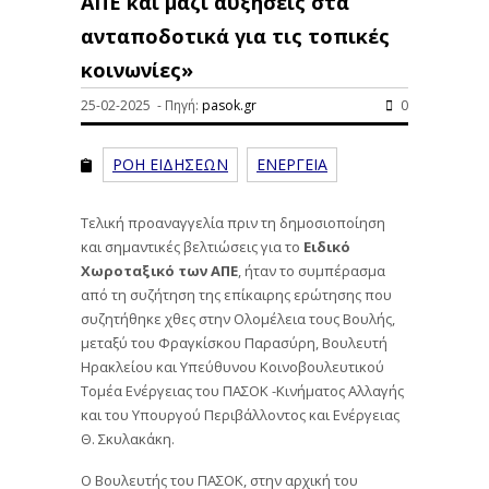
ΑΠΕ και μαζί αυξήσεις στα
ανταποδοτικά για τις τοπικές
κοινωνίες»
25-02-2025 - Πηγή:
pasok.gr
0
ΡΟΗ ΕΙΔΗΣΕΩΝ
ΕΝΕΡΓΕΙΑ
Τελική προαναγγελία πριν τη δημοσιοποίηση
και σημαντικές βελτιώσεις για το
Ειδικό
Χωροταξικό των ΑΠΕ
, ήταν το συμπέρασμα
από τη συζήτηση της επίκαιρης ερώτησης που
συζητήθηκε χθες στην Ολομέλεια τους Βουλής,
μεταξύ του Φραγκίσκου Παρασύρη, Βουλευτή
Ηρακλείου και Υπεύθυνου Κοινοβουλευτικού
Τομέα Ενέργειας του ΠΑΣΟΚ -Κινήματος Αλλαγής
και του Υπουργού Περιβάλλοντος και Ενέργειας
Θ. Σκυλακάκη.
Ο Βουλευτής του ΠΑΣΟΚ, στην αρχική του