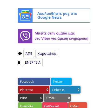
ΑΠΕ
Χωροταξικό
ΕΝΕΡΓΕΙΑ
Facebook
Twitter
0
0
Pinterest
Linkedin
0
0
Print
E-mail
Evernote
GetPocket
GMail