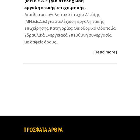
(ΜΗ.Ε.Ε.Δ.Ε.) για στελέχωση
εργοληπτικής επιχείρησης.
Διατίθεται εργοληπτικό πτυχίο Δ’ τάξης
(ΜΗ.Ε.Ε.Δ.Ε.) για στελέχωση εργοληπτικής
επιχείρησης. Κατηγορίες: Οικοδομικά Οδοποιία
Υδραυλικά Ενεργειακά Υπεύθυνη συνεργασία
με σαφείς όρους…
[Read more]
ΠΡΟΣΦΑΤΑ ΑΡΘΡΑ