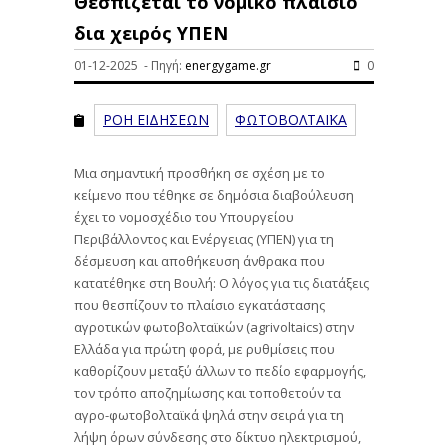
Θεσπίζεται το νομικό πλαίσιο
δια χειρός ΥΠΕΝ
01-12-2025 - Πηγή:
energygame.gr
0
ΡΟΗ ΕΙΔΗΣΕΩΝ
ΦΩΤΟΒΟΛΤΑΪΚΑ
Μια σημαντική προσθήκη σε σχέση με το
κείμενο που τέθηκε σε δημόσια διαβούλευση
έχει το νομοσχέδιο του Υπουργείου
Περιβάλλοντος και Ενέργειας (ΥΠΕΝ) για τη
δέσμευση και αποθήκευση άνθρακα που
κατατέθηκε στη Βουλή: Ο λόγος για τις διατάξεις
που θεσπίζουν το πλαίσιο εγκατάστασης
αγροτικών φωτοβολταϊκών (agrivoltaics) στην
Ελλάδα για πρώτη φορά, με ρυθμίσεις που
καθορίζουν μεταξύ άλλων το πεδίο εφαρμογής,
τον τρόπο αποζημίωσης και τοποθετούν τα
αγρο-φωτοβολταϊκά ψηλά στην σειρά για τη
λήψη όρων σύνδεσης στο δίκτυο ηλεκτρισμού,