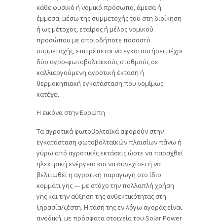
κάθε φυσικό ή νομικό πρόσωπο, άμεσα ή
έμμεσα, μέσω της συμμετοχής του στη διοίκηση
ή ως μέτοχος, εταίρος ή μέλος νομικού
προσώπου με οποιοδήποτε ποσοστό
συμμετοχής, επιτρέπεται να εγκαταστήσει μέχρι
δύο αγρο-φωτοβολταϊκούς σταθμούς σε
καλλιεργούμενη αγροτική έκταση ή
θερμοκηπιακή εγκατάσταση που νομίμως
κατέχει.
Η εικόνα στην Ευρώπη
Τα αγροτικά φωτοβολταϊκά αφορούν στην
εγκατάσταση φωτοβολταϊκών πλαισίων πάνω ή
γύρω από αγροτικές εκτάσεις ώστε να παραχθεί
ηλεκτρική ενέργεια και να συνεχίσει ή να
βελτιωθεί η αγροτική παραγωγή στο ίδιο
κομμάτι γης — με στόχο την πολλαπλή χρήση
γης και την αύξηση της ανθεκτικότητας στη
ξηρασία/ζέστη. Η τάση της εν λόγω αγοράς είναι
ανοδική, με πρόσφατα στοιχεία του Solar Power