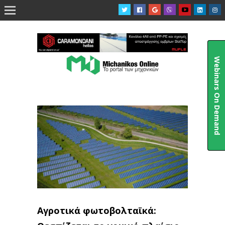

Webinars On Demand
Αγροτικά φωτοβολταϊκά: