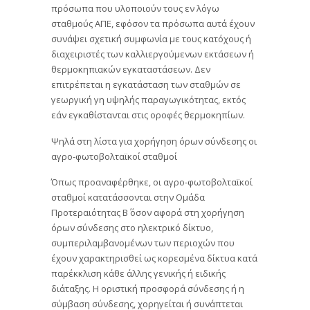
πρόσωπα που υλοποιούν τους εν λόγω
σταθμούς ΑΠΕ, εφόσον τα πρόσωπα αυτά έχουν
συνάψει σχετική συμφωνία με τους κατόχους ή
διαχειριστές των καλλιεργούμενων εκτάσεων ή
θερμοκηπιακών εγκαταστάσεων. Δεν
επιτρέπεται η εγκατάσταση των σταθμών σε
γεωργική γη υψηλής παραγωγικότητας, εκτός
εάν εγκαθίστανται στις οροφές θερμοκηπίων.
Ψηλά στη λίστα για χορήγηση όρων σύνδεσης οι
αγρο-φωτοβολταϊκοί σταθμοί
Όπως προαναφέρθηκε, οι αγρο-φωτοβολταϊκοί
σταθμοί κατατάσσονται στην Ομάδα
Προτεραιότητας Β΄ όσον αφορά στη χορήγηση
όρων σύνδεσης στο ηλεκτρικό δίκτυο,
συμπεριλαμβανομένων των περιοχών που
έχουν χαρακτηρισθεί ως κορεσμένα δίκτυα κατά
παρέκκλιση κάθε άλλης γενικής ή ειδικής
διάταξης. Η οριστική προσφορά σύνδεσης ή η
σύμβαση σύνδεσης, χορηγείται ή συνάπτεται