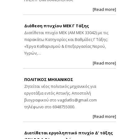
[Read more]
Διάθεση πτυχίου ΜΕΚ Γ Τάξης
Διατίθεται πτυχίο ΜΕΚ (ΑΜ ΜΕΚ 33042) με τις
παρακάτω Κατηγορίες και Βαθμίδες Γ Τάξης:
«Έργα Καθαρισμού & Επεξεργασίας Νερού,
Υγρών,…
[Read more]
ΠΟΛΙΤΙΚΟΣ ΜΗΧΑΝΙΚΟΣ
Ζητείται νέος πολιτικός μηχανικός για
εργοτάξια εντός Αττικής. Αποστολή
βιογραφικού στο
vagdatlis@gmail.com
τηλέφωνο στο 6948755000.
[Read more]
Διατίθεται εργοληπτικό πτυχίο Δ’ τάξης