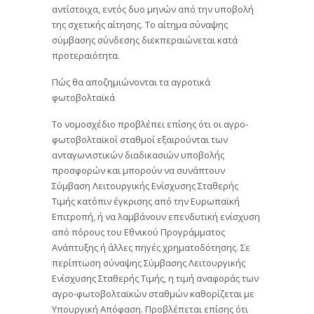
αντίστοιχα, εντός δυο μηνών από την υποβολή
της σχετικής αίτησης. Το αίτημα σύναψης
σύμβασης σύνδεσης διεκπεραιώνεται κατά
προτεραιότητα.
Πώς θα αποζημιώνονται τα αγροτικά
φωτοβολταϊκά
Το νομοσχέδιο προβλέπει επίσης ότι οι αγρο-
φωτοβολταϊκοί σταθμοί εξαιρούνται των
ανταγωνιστικών διαδικασιών υποβολής
προσφορών και μπορούν να συνάπτουν
Σύμβαση Λειτουργικής Ενίσχυσης Σταθερής
Τιμής κατόπιν έγκρισης από την Ευρωπαϊκή
Επιτροπή, ή να λαμβάνουν επενδυτική ενίσχυση
από πόρους του Εθνικού Προγράμματος
Ανάπτυξης ή άλλες πηγές χρηματοδότησης. Σε
περίπτωση σύναψης Σύμβασης Λειτουργικής
Ενίσχυσης Σταθερής Τιμής, η τιμή αναφοράς των
αγρο-φωτοβολταϊκών σταθμών καθορίζεται με
Υπουργική Απόφαση. Προβλέπεται επίσης ότι