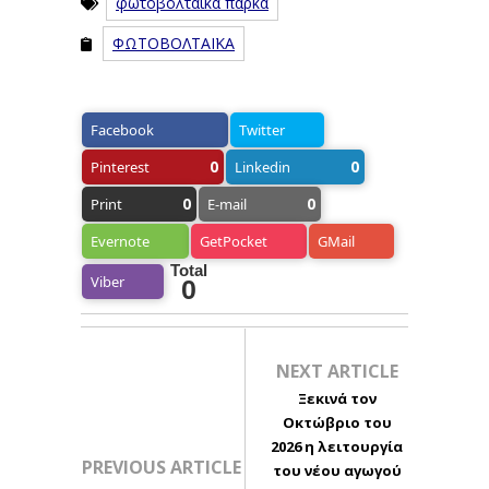
φωτοβολταϊκά πάρκα
ΦΩΤΟΒΟΛΤΑΪΚΑ
Facebook
Twitter
0
0
Pinterest
Linkedin
0
0
Print
E-mail
Evernote
GetPocket
GMail
Total
Viber
0
NEXT ARTICLE
Ξεκινά τον
Οκτώβριο του
2026 η λειτουργία
PREVIOUS ARTICLE
του νέου αγωγού