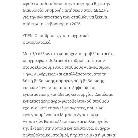
αφού τοποθετούνται στην κατηγορία Β, με την
διαδικασία υποβολής αιτήσεων στον ΔΕΔΔΗΕ
για την εγκατάσταση των σταθμών να ξεκινά
από την 1η Φεβρουαρίου 2026.
ΥΠΕΝ: Οι ρυθμίσεις για τα αγροτικά
φωτοβολταϊκά
Μεταξύ άλλων στο νομοσχέδιο προβλέπεται ότι
οι αγρο-φωτοβολταϊκοί σταθμοί εμπίπτουν
στους εξαιρούμενους σταθμούς Ανανεώσιμων
Πηγών Ενέργειας και απαλλάσσονται από τη
λήψη βεβαίωσης παραγωγού ή βεβαίωσης
ειδικών έργων και από τη λήψη άδειας
εγκατάστασης και άδειας λειτουργίας. Δικαίωμα
εγκατάστασης αγρο-φωτοβολταϊκού σταθμού
έχουν οι κατ’ επάγγελμα αγρότες, που είναι
εγγεγραμμένοι στο Μητρώο Αγροτών και
Αγροτικών Εκμεταλλεύσεων και καλλιεργούν
την έκταση στην οποία εγκαθίστανται οι αγρο-
φωτοβολταϊκοί σταθμοί, ή τρίτα νομικά ή φυσικά