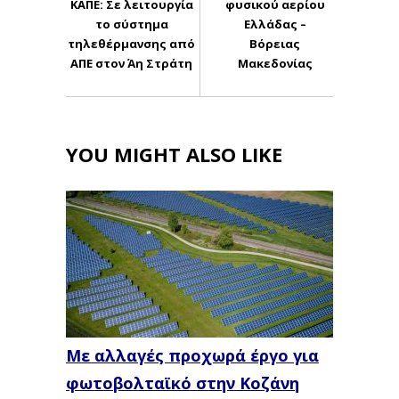
ΚΑΠΕ: Σε λειτουργία
φυσικού αερίου
το σύστημα
Ελλάδας –
τηλεθέρμανσης από
Βόρειας
ΑΠΕ στον Άη Στράτη
Μακεδονίας
YOU MIGHT ALSO LIKE
Με αλλαγές προχωρά έργο για
φωτοβολταϊκό στην Κοζάνη