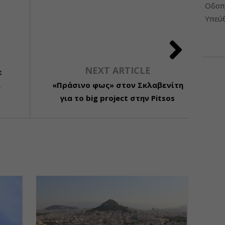
Οδοπο
Υπεύθ
NEXT ARTICLE
ε
ι
«Πράσινο φως» στον Σκλαβενίτη
για το big project στην Pitsos