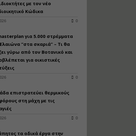
κατασκευή
ιδιοκτήτες με τον νέο
κoλυμβητικής
διοικητικό Κώδικα
υδατοδεξαμενής
2026
0
Εισηγητής:
Χρήστος Ροδόπουλος
Τιμή από: €230.00
asterplan για 5.000 στρέμματα
Διάρκεια: 14 ώρες
Ελαιώνα “στα σκαριά” – Τι θα
ει γύρω από τον Βοτανικό και
οβλέπεται για οικιστικές
Διαδικασία
αδειοδότησης και
τύξεις
έκδοσης
2026
0
πιστοποιητικού
κατάταξης
τουριστικών μονάδων
άδα επιστρατεύει θερμικούς
Εισηγητές:
όρους στη μάχη με τις
Γραμματή Μπακλατσή
αγιές
Νικόλαος Σαρούκος
Τιμή από: €145.00
2026
0
Διάρκεια: 8 ώρες
άπητος τα οδικά έργα στην