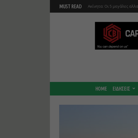
Νέο masterplan για 5.000 
MUST READ
θα αλλάξει γύρω από τον Β
αναπτύξεις
HOME
ΕΙΔΗΣΕΙΣ