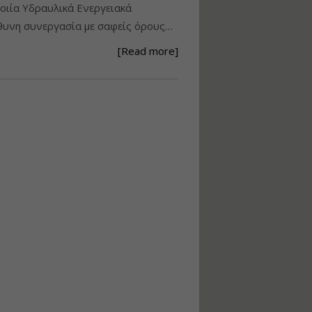
ιία Υδραυλικά Ενεργειακά
Ανάθεση – Εκτέλεση –
υνη συνεργασία με σαφείς όρους…
Επίβλεψη Δημοσίων
Έργων με τον
[Read more]
Ν.4782/2021
Εισηγητής:
Ζήσης Παπασταμάτης
Τιμή από: €220.00
Διάρκεια: 18 ώρες
Σχεδιασμός, μελέτη
και τεχνική
υλοποίηση
φωτοβολταϊκών
συστημάτων για
αυτοπαραγωγή (Net-
metering)
Εισηγητής:
Νικόλαος Παπαναστασίου
Τιμή από: €215.00
Διάρκεια: 16 ώρες