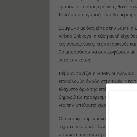
έμπαινε σε σούπερ μάρκετ, θα έψαχν
Κινέζο που αγόραζε ένα διαμέρισμα 
Σύμφωνα με όσα είπε στην SCMP η Ε
Airbnb Bnbkeys, η τάση αυτή είχε θ
τις ανακαινίσεις, τις κατασκευές κα
θα μπορούσαν να συνεισφέρουν με τ
μετά την κρίση.
Βέβαια, τονίζει η SCMP, οι Αθηναίο
επακόλουθη άνοδο στις τιμές. Στα τ
ελάχιστο όριο της επένδυσης για τη
δημοφιλείς προορισμούς, όπως η Σα
για την υπόλοιπη χώρα.
Οι ενδιαφερόμενοι κοιτούσαν κατά 
ισχύ τα νέα όρια. Τον Ιούνιο του 20
οποίων η πλειονότητα υποβλήθηκε 