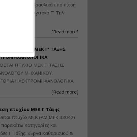
Ηλεκτρονική
ικού: Η/Μ Γ', Υδραυλικά υπό πίεση
Ταυτότητα Κτιρίου/
Αυτοτελούς
ιομηχανικά - Ενεργειακά Γ'. Τηλ:
Διηρημένης
250871
ιδιοκτησίας – Θεωρία
και Πράξη (2024)
[Read more]
Εισηγήτρια:
Αναστασία Μητρακάκη
Τιμή από: €140.00
ΙΘΕΤΑΙ ΠΤΥΧΙΟ ΜΕΚ Γ' ΤΑΞΗΣ
Διάρκεια: 6 ώρες
ΚΤΡΟΜΗΧΑΝΟΛΟΓΙΚΑ
ΙΘΕΤΑΙ ΠΤΥΧΙΟ ΜΕΚ Γ' ΤΑΞΗΣ
Εφαρμογή
ΝΟΛΟΓΟΥ ΜΗΧΑΝΙΚΟΥ.
Πολεοδομικού
ΓΟΡΙΑ ΗΛΕΚΤΡΟΜΗΧΑΝΟΛΟΓΙΚΑ.
Σχεδιασμού Εντός
Ορίων Πόλεων και
[Read more]
Οικισμών και Εκτός
Σχεδίου Δόμησης
εση πτυχίου ΜΕΚ Γ Τάξης
Εισηγήτρια:
Γραμματή Μπακλατσή
θεται πτυχίο ΜΕΚ (ΑΜ ΜΕΚ 33042)
Τιμή από: €145.00
ς παρακάτω Κατηγορίες και
Διάρκεια: 8 ώρες
δες Γ Τάξης: «Έργα Καθαρισμού &