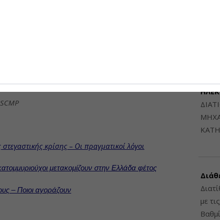
Μηχαν
ταχωρήθηκε στην ευρύτερη περιοχή της Αττικής,
Β', Β
ευσης και Ασύλου.
6948
3 και την αντίστοιχη περίοδο του 2025, ο δείκτης
τινάχθηκε κατά 16,1%, σκαρφαλώνοντας από τις 95
ιχεία της ΤτΕ. Βέβαια, δεν είναι σαφές το πόσο
ΔΙΑΤ
μένα οι Κινέζοι αγοραστές στην άνοδο αυτή.
ΗΛΕ
ό SCMP
ΔΙΑΤ
ΜΗΧΑ
ΚΑΤΗ
ης στεγαστικής κρίσης – Οι πραγματικοί λόγοι
 εκατομμυριούχοι μετακομίζουν στην Ελλάδα φέτος
Διάθ
Διατί
υς – Ποιοι αγοράζουν
με τι
Βαθμί