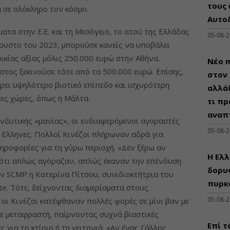
τους 
 σε ολόκληρο τον κόσμο.
Αυτο
ατα στην Ε.Ε. και τη Μεσόγειο, το ατού της Ελλάδας
05-08-
γουστο του 2023, μπορούσε κανείς να υποβάλει
οικίας αξίας μόλις 250.000 ευρώ στην Αθήνα.
Νέο m
στος ξεκινούσε τότε από τα 500.000 ευρώ. Επίσης,
στον 
ρει υψηλότερο βιοτικό επίπεδο και ισχυρότερη
αλλάξ
λες χώρες, όπως η Μάλτα.
τι πρ
αναπ
νδυτικής «μανίας», οι ενδιαφερόμενοι αγοραστές
05-08-
Ελληνες. Πολλοί Κινέζοι πλήρωναν αδρά για
ηροφορίες για τη γύρω περιοχή. «Δεν ξέρω αν
Η Ελλ
 ότι απλώς αγόραζαν, απλώς έκαναν την επένδυση
δορυφ
ην SCMP η Κατερίνα Πίτσου, συνιδιοκτήτρια του
πυρκ
te. Τότε, δείχνοντας διαμερίσματα στους
05-08-
οι Κινέζοι κατέφθαναν πολλές φορές σε μίνι βαν με
με μεταφραστή, παίρνοντας συχνά βιαστικές
Επί τ
 για το κτίριο ή τη γειτονιά. «Αν ένας Γάλλος