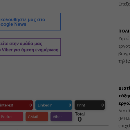
Επεξε
ΠΟΛΙ
Ζητεί
εργοτ
βιογ
τηλέ
Διατ
τάξης
εργο
0
0
0
interest
Linkedin
Print
Διατί
Total
tPocket
GMail
Viber
0
(ΜΗ.Ε
επιχε