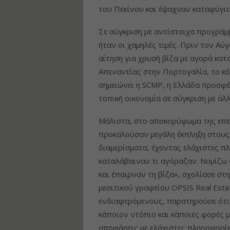
του Πεκίνου και έψαχναν καταφύγια
Σε σύγκριση με αντίστοιχα προγράμμ
ήταν οι χαμηλές τιμές. Πριν τον Αύ
αίτηση για χρυσή βίζα με αγορά κατ
Απεναντίας στην Πορτογαλία, το κό
σημειώνει η SCMP, η Ελλάδα προσφέ
τοπική οικονομία σε σύγκριση με άλ
Μάλιστα, στο αποκορύφωμα της επε
προκαλούσαν μεγάλη έκπληξη στους 
διαμερίσματα, έχοντας ελάχιστες πλ
καταλάβαιναν τι αγόραζαν. Νομίζω
και έπαιρναν τη βίζα», σχολίασε στ
μεσιτικού γραφείου OPSIS Real Esta
ενδιαφερόμενους, παρατηρούσε ότι 
κάποιον ντόπιο και κάποιες φορές 
αποφάσεις με ελάχιστες πληροφορίες