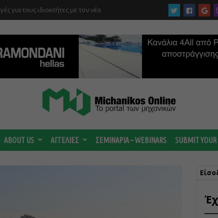
στρέμματα στον Ελαιώνα “στα σκαριά” – Τι
οτανικό και τι προβλέπεται για οικιστικές
ABOUT US
ΑΓΓΕΛΙΕΣ
ΣΕΜΙΝΑΡΙΑ – WEBINARS
SUBMIT YOUR
Είσο
Έχ