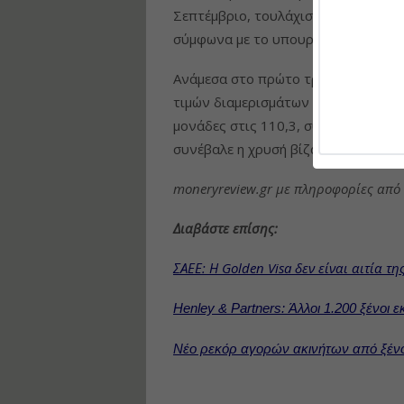
Σεπτέμβριο, τουλάχιστον το 80% κα
σύμφωνα με το υπουργείο Μετανάστ
Ανάμεσα στο πρώτο τρίμηνο του 202
τιμών διαμερισμάτων της Αθήνας εκ
μονάδες στις 110,3, σύμφωνα με στο
συνέβαλε η χρυσή βίζα και συγκεκρι
moneryreview.gr με πληροφορίες απ
Διαβάστε επίσης:
ΣΑΕΕ: Η Golden Visa δεν είναι αιτία τ
Henley & Partners: Άλλοι 1.200 ξένοι
Νέο ρεκόρ αγορών ακινήτων από ξένο