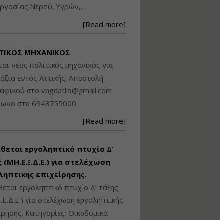
ργασίας Νερού, Υγρών,…
Βασικά στοιχεία
τεχνολογίας
[Read more]
φωτισμού LED και
ανάλυση Συστημάτων
Διαχείρισης
ΤΙΚΟΣ ΜΗΧΑΝΙΚΟΣ
Φωτισμού
ται νέος πολιτικός μηχανικός για
Εισηγητής:
Στέφανος Τουλόγλου
άξια εντός Αττικής. Αποστολή
Τιμή από: €190.00
ραφικού στο
vagdatlis@gmail.com
Διάρκεια: 12 ώρες
φωνο στο 6948755000.
[Read more]
Εκπόνηση Τοπικών και
Ειδικών Πολεοδομικών
Σχεδίων (ΤΠΣ και ΕΠΣ)
ίθεται εργοληπτικό πτυχίο Δ’
 (ΜΗ.Ε.Ε.Δ.Ε.) για στελέχωση
ληπτικής επιχείρησης.
Εισηγητής:
Λάμπρος Κίσσας
θεται εργοληπτικό πτυχίο Δ’ τάξης
Τιμή από: €130.00
.Ε.Δ.Ε.) για στελέχωση εργοληπτικής
Διάρκεια: 6 ώρες
ίρησης. Κατηγορίες: Οικοδομικά