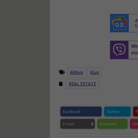
Αθήνα
Κίνα
REAL ESTATE
Facebook
Twitter
P
0
E-mail
Evernote
Ge