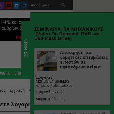

ΣΕΜΙΝΑΡΙΑ ΓΙΑ ΜΗΧΑΝΙΚΟΥΣ
(Video On Demand, DVD και
USB Flash Drive)
Close (X)
Αποτίμηση και
δομητικές επεμβάσεις
εξωστών σε
υφιστάμενα κτίρια
 WORK
ΕΠΙΚΟΙΝΩΝΙΑ
Εισηγητές:
M2HUB ENGINEERS
Χρήστος Ροδόπουλος
δος
Εγγραφή
Ανάκτηση κωδικού
Τιμή από: €215.00
Διάρκεια: 10 ώρες
ετε λογαριασμό;