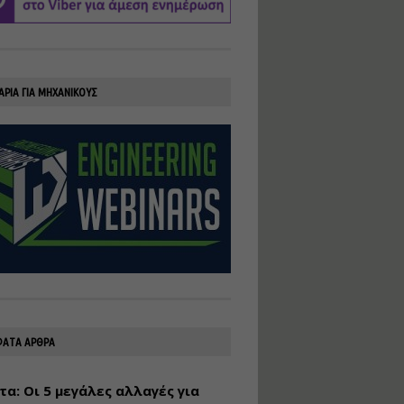
υλοποίηση
φωτοβολταϊκών
συστημάτων για
αυτοπαραγωγή (Net-
Billing)
ΑΡΙΑ ΓΙΑ ΜΗΧΑΝΙΚΟΥΣ
Εισηγητής:
Νικόλαος Παπαναστασίου
Τιμή από: €230.00
Διάρκεια: 16 ώρες
Αρχιτεκτονικός
Σχεδιασμός με το
Rhinoceros
Εισηγητής:
Κυριάκος Γολέμης
Τιμή από: €275.00
Διάρκεια: 18 ώρες
ΑΤΑ ΑΡΘΡΑ
τα: Οι 5 μεγάλες αλλαγές για
Σχεδιασμός και